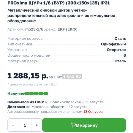
PROxima ЩУРн 1/6 (БУР) (300х150х135) IP31
Металлический силовой щиток учетно-
распределительный под электросчетчик и модульное
оборудование
Артикул:
mb23-1/6
Бренд:
EKF (ЕКФ)
Материал корпуса
Сталь
Тип счетчика
Однофазный
Установка
Открытая
Общее число модулей
6
Материал двери
Сталь
1 288,15 р.
1 533,52
за 1 шт
* цена указана с учетом НДС.
Наличие
Самовывоз из ПВЗ:
м. Новохохловская
— 11 августа
Доставка
по Москве и области — 12 августа
Авторизованному пользователю начислим
13 бонусов
−
+
В корзину