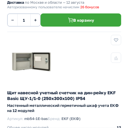
Доставка
по Москве и области — 12 августа
Авторизованному пользователю начислим
26 бонусов
−
+
В корзину
Щит навесной учетный счетчик на дин-рейку EKF
Basic ЩУ-1/1-0 (250х300х100) IP54
Настенный металлический герметичный шкаф учета ЕКФ
на 12 модулей
Артикул:
mb54-1E-bas
Бренд:
EKF (ЕКФ)
Общее число модулей
12