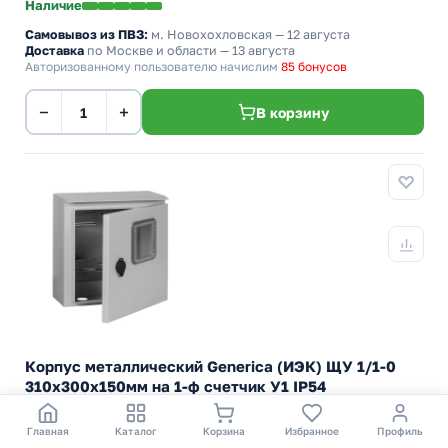
Наличие
Самовывоз из ПВЗ:
м. Новохохловская
— 12 августа
Доставка
по Москве и области — 13 августа
Авторизованному пользователю начислим
85 бонусов
−
+
В корзину
Корпус металлический Generica (ИЭК) ЩУ 1/1-0
310х300х150мм на 1-ф счетчик У1 IP54
Влагозащищенный вводный щиток металлический Титан
навесной на столб под счетчик
Главная
Каталог
Корзина
Избранное
Профиль