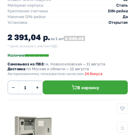
Материал корпуса
Сталь
Крепление счетчика
DIN-рейка
Наличие DIN-рейки
Да
Установка
Открытая
2 391,04 р.
2 846,48
за 1 шт
* цена указана с учетом НДС.
Наличие
Самовывоз из ПВЗ:
м. Новохохловская
— 11 августа
Доставка
по Москве и области — 12 августа
Авторизованному пользователю начислим
24 бонуса
−
+
В корзину