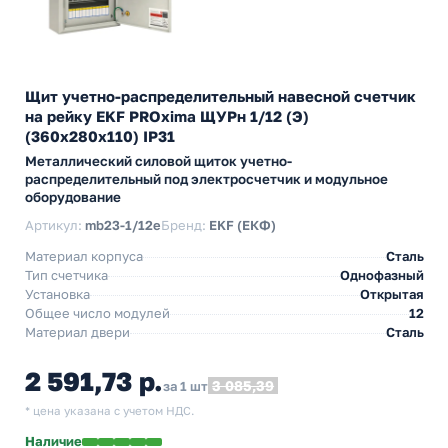
Щит учетно-распределительный навесной счетчик
на рейку EKF PROxima ЩУРн 1/12 (Э)
(360х280х110) IP31
Металлический силовой щиток учетно-
распределительный под электросчетчик и модульное
оборудование
Артикул:
mb23-1/12e
Бренд:
EKF (ЕКФ)
Материал корпуса
Сталь
Тип счетчика
Однофазный
Установка
Открытая
Общее число модулей
12
Материал двери
Сталь
2 591,73 р.
3 085,39
за 1 шт
* цена указана с учетом НДС.
Наличие