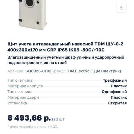
Щит учета антивандальный навесной TDM ЩУ-0-2
400х300х170 мм GRP IP65 IK09 -50С/+70С
Влагозащищенный учетный шкаф уличный ударопрочный
под электросчетчик на столб
Артикул:
SQ0926-0102
Бренд:
TDM Electric (ТДМ Электрик)
Тип счетчика
Трехфазный
Материал корпуса
Пластик
Тип счетчика
Однофазный
Материал двери
Пластик
Установка
Открытая
8 493,66 р.
за 1 шт
* цена указана с учетом НДС.