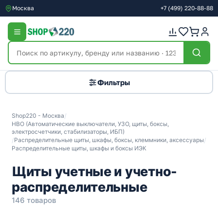
Москва
+7
(499)
220-88-88
Фильтры
Shop220 - Москва
/
НВО (Автоматические выключатели, УЗО, щиты, боксы,
электросчетчики, стабилизаторы, ИБП)
/
Распределительные щиты, шкафы, боксы, клеммники, аксессуары
/
Распределительные щиты, шкафы и боксы ИЭК
Щиты учетные и учетно-
распределительные
146 товаров