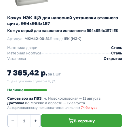
Кожух ИЭК ЩЭ для навесной установки этажного
щита, 994х954х157
Кожух серый для навесного исполнения 994x954x157 IEK
Артикул:
MKM42-00-31
Бренд:
IEK (ИЭК)
Материал двери
Сталь
Материал корпуса
Сталь
Установка
Открытая
7 365,42 р.
за 1 шт
* цена указана с учетом НДС.
Наличие
Самовывоз из ПВЗ:
м. Новохохловская
— 11 августа
Доставка
по Москве и области — 12 августа
Авторизованному пользователю начислим
74 бонуса
−
+
В корзину