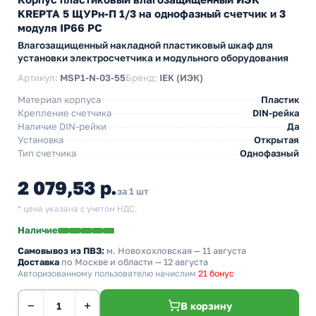
KREPTA 5 ЩУРн-П 1/3 на однофазный счетчик и 3
модуля IP66 PC
Влагозащищенный накладной пластиковый шкаф для
установки электросчетчика и модульного оборудования
Артикул:
MSP1-N-03-55
Бренд:
IEK (ИЭК)
Материал корпуса
Пластик
Крепление счетчика
DIN-рейка
Наличие DIN-рейки
Да
Установка
Открытая
Тип счетчика
Однофазный
2 079,53 р.
за 1 шт
* цена указана с учетом НДС.
Наличие
Самовывоз из ПВЗ:
м. Новохохловская
— 11 августа
Доставка
по Москве и области — 12 августа
Авторизованному пользователю начислим
21 бонус
−
+
В корзину