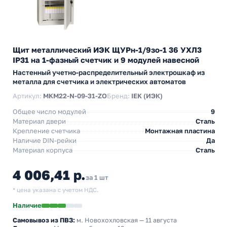
Щит металлический ИЭК ЩУРн-1/9зо-1 36 УХЛ3
IP31 на 1-фазный счетчик и 9 модулей навесной
Настенный учетно-распределительный электрошкаф из
металла для счетчика и электрических автоматов
Артикул:
MKM22-N-09-31-ZO
Бренд:
IEK (ИЭК)
Общее число модулей
9
Материал двери
Сталь
Крепление счетчика
Монтажная пластина
Наличие DIN-рейки
Да
Материал корпуса
Сталь
4 006,41 р.
за 1 шт
* цена указана с учетом НДС.
Наличие
Самовывоз из ПВЗ:
м. Новохохловская
— 11 августа