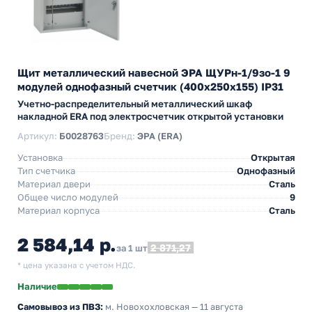
Щит металлический навесной ЭРА ЩУРн-1/9зо-1 9
модулей однофазный счетчик (400х250х155) IP31
Учетно-распределительный металлический шкаф
накладной ERA под электросчетчик открытой установки
Артикул:
Б0028763
Бренд:
ЭРА (ERA)
Установка
Открытая
Тип счетчика
Однофазный
Материал двери
Сталь
Общее число модулей
9
Материал корпуса
Сталь
2 584,14 р.
2 871,27
за 1 шт
* цена указана с учетом НДС.
Наличие
Самовывоз из ПВЗ:
м. Новохохловская
— 11 августа