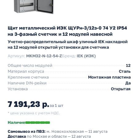
Щит металлический ИЭК ЩУРн-3/12з-0 74 У2 IP54
на 3-фазный счетчик и 12 модулей навесной
Учетно-распределительный шкаф уличный IEK накладной
на 12 модулей открытой установки для счетчика
Артикул:
MKM32-N-12-54-Z
Бренд:
IEK (ИЭК)
Общее число модулей
12
Материал корпуса
Сталь
Крепление счетчика
Монтажная пластина
Наличие DIN-рейки
Да
Установка
Открытая
7 191,23 р.
за 1 шт
* цена указана с учетом НДС.
Наличие
Самовывоз из ПВЗ:
м. Новохохловская
— 11 августа
Доставка
по Москве и области — 12 августа