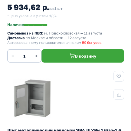
5 934,62 р.
за 1 шт
* цена указана с учетом НДС.
Наличие
Самовывоз из ПВЗ:
м. Новохохловская
— 11 августа
Доставка
по Москве и области — 12 августа
Авторизованному пользователю начислим
59 бонусов
−
+
В корзину
Щит металлический навесной ЭРА ЩУРн 1/6зо-1 6