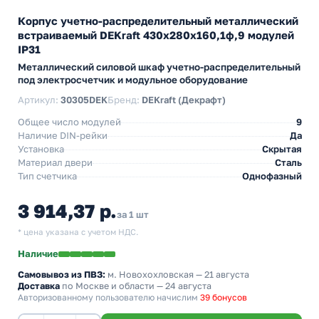
Корпус учетно-распределительный металлический
встраиваемый DEKraft 430х280х160,1ф,9 модулей
IP31
Металлический силовой шкаф учетно-распределительный
под электросчетчик и модульное оборудование
Артикул:
30305DEK
Бренд:
DEKraft (Декрафт)
Общее число модулей
9
Наличие DIN-рейки
Да
Установка
Скрытая
Материал двери
Сталь
Тип счетчика
Однофазный
3 914,37 р.
за 1 шт
* цена указана с учетом НДС.
Наличие
Самовывоз из ПВЗ:
м. Новохохловская
— 21 августа
Доставка
по Москве и области — 24 августа
Авторизованному пользователю начислим
39 бонусов