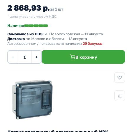
2 868,93 р.
за 1 шт
* цена указана с учетом НДС.
Наличие
Самовывоз из ПВЗ:
м. Новохохловская
— 11 августа
Доставка
по Москве и области — 12 августа
Авторизованному пользователю начислим
29 бонусов
−
+
В корзину
Корпус пластиковый влагозащищенный ИЭК