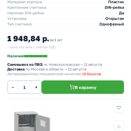
Материал корпуса
Пластик
Крепление счетчика
DIN-рейка
Наличие DIN-рейки
Да
Установка
Открытая
Тип счетчика
Однофазный
1 948,84 р.
за 1 шт
* цена указана с учетом НДС.
Наличие
Самовывоз из ПВЗ:
м. Новохохловская
— 11 августа
Доставка
по Москве и области — 12 августа
Авторизованному пользователю начислим
19 бонусов
−
+
В корзину