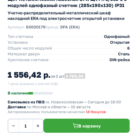
модулей однофазный счетчик (285х190х130) IP31
Учетно-распределительный металлический шкаф
накладной ERA под электросчетчик открытой установки
Артикул:
Б0030179
Бренд:
ЭРА (ERA)
Тип счетчика
Однофазный
Установка
Открытая
Общее число модулей
6
Материал двери
Сталь
Крепление счетчика
DIN-рейка
1 556,42 р.
1 729,35
за 1 шт
* цена указана с учетом НДС.
В наличии
Самовывоз из ПВЗ:
м. Новохохловская
— Сегодня до 18:00
Доставка
по Москве и области — 10 августа
Авторизованному пользователю начислим
16 бонусов
−
+
В корзину