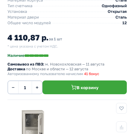
Материал корпуса
Сталь
Тип счетчика
Однофазный
Установка
Открытая
Материал двери
Сталь
Общее число модулей
12
4 110,87 р.
за 1 шт
* цена указана с учетом НДС.
Наличие
Самовывоз из ПВЗ:
м. Новохохловская
— 11 августа
Доставка
по Москве и области — 12 августа
Авторизованному пользователю начислим
41 бонус
−
+
В корзину