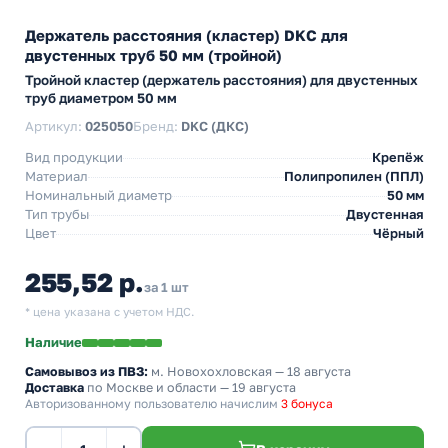
Держатель расстояния (кластер) DKC для
двустенных труб 50 мм (тройной)
Тройной кластер (держатель расстояния) для двустенных
труб диаметром 50 мм
Артикул:
025050
Бренд:
DKC (ДКС)
Вид продукции
Крепёж
Материал
Полипропилен (ППЛ)
Номинальный диаметр
50 мм
Тип трубы
Двустенная
Цвет
Чёрный
255,52 р.
за 1 шт
* цена указана с учетом НДС.
Наличие
Самовывоз из ПВЗ:
м. Новохохловская
— 18 августа
Доставка
по Москве и области — 19 августа
Авторизованному пользователю начислим
3 бонуса