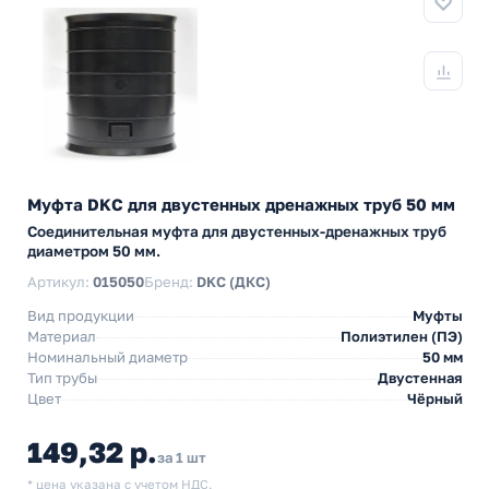
Муфта DKC для двустенных дренажных труб 50 мм
Соединительная муфта для двустенных-дренажных труб
диаметром 50 мм.
Артикул:
015050
Бренд:
DKC (ДКС)
Вид продукции
Муфты
Материал
Полиэтилен (ПЭ)
Номинальный диаметр
50 мм
Тип трубы
Двустенная
Цвет
Чёрный
149,32 р.
за 1 шт
* цена указана с учетом НДС.