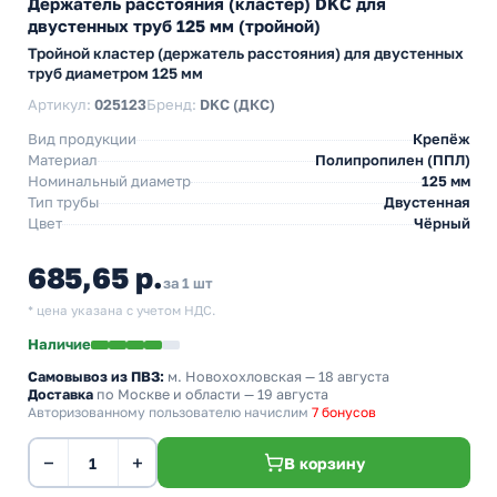
Держатель расстояния (кластер) DKC для
двустенных труб 125 мм (тройной)
Тройной кластер (держатель расстояния) для двустенных
труб диаметром 125 мм
Артикул:
025123
Бренд:
DKC (ДКС)
Вид продукции
Крепёж
Материал
Полипропилен (ППЛ)
Номинальный диаметр
125 мм
Тип трубы
Двустенная
Цвет
Чёрный
685,65 р.
за 1 шт
* цена указана с учетом НДС.
Наличие
Самовывоз из ПВЗ:
м. Новохохловская
— 18 августа
Доставка
по Москве и области — 19 августа
Авторизованному пользователю начислим
7 бонусов
−
+
В корзину