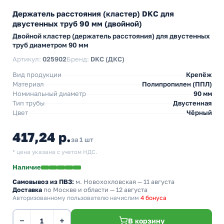
Держатель расстояния (кластер) DKC для
двустенных труб 90 мм (двойной)
Двойной кластер (держатель расстояния) для двустенных
труб диаметром 90 мм
Артикул:
025902
Бренд:
DKC (ДКС)
Вид продукции
Крепёж
Материал
Полипропилен (ППЛ)
Номинальный диаметр
90 мм
Тип трубы
Двустенная
Цвет
Чёрный
417,24 р.
за 1 шт
* цена указана с учетом НДС.
Наличие
Самовывоз из ПВЗ:
м. Новохохловская
— 11 августа
Доставка
по Москве и области — 12 августа
Авторизованному пользователю начислим
4 бонуса
−
+
В корзину