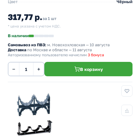
Цвет
Чёрный
317,77 р.
за 1 шт
* цена указана с учетом НДС.
В наличии
Самовывоз из ПВЗ:
м. Новохохловская
— 10 августа
Доставка
по Москве и области — 11 августа
Авторизованному пользователю начислим
3 бонуса
−
+
В корзину