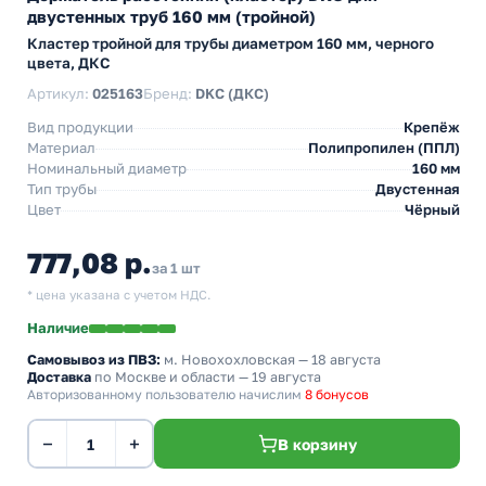
двустенных труб 160 мм (тройной)
Кластер тройной для трубы диаметром 160 мм, черного
цвета, ДКС
Артикул:
025163
Бренд:
DKC (ДКС)
Вид продукции
Крепёж
Материал
Полипропилен (ППЛ)
Номинальный диаметр
160 мм
Тип трубы
Двустенная
Цвет
Чёрный
777,08 р.
за 1 шт
* цена указана с учетом НДС.
Наличие
Самовывоз из ПВЗ:
м. Новохохловская
— 18 августа
Доставка
по Москве и области — 19 августа
Авторизованному пользователю начислим
8 бонусов
−
+
В корзину