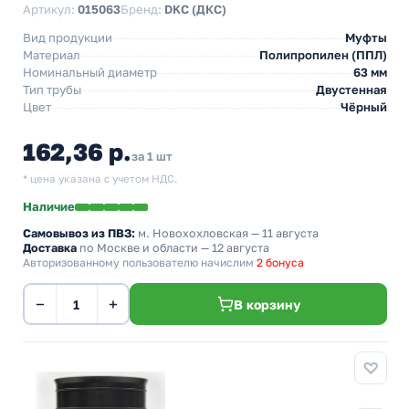
Артикул:
015063
Бренд:
DKC (ДКС)
Вид продукции
Муфты
Материал
Полипропилен (ППЛ)
Номинальный диаметр
63 мм
Тип трубы
Двустенная
Цвет
Чёрный
162,36 р.
за 1 шт
* цена указана с учетом НДС.
Наличие
Самовывоз из ПВЗ:
м. Новохохловская
— 11 августа
Доставка
по Москве и области — 12 августа
Авторизованному пользователю начислим
2 бонуса
−
+
В корзину