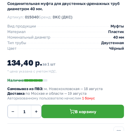
Соединительная муфта для двустенных-дренажных труб
диаметром 40 мм.
Артикул:
015040
Бренд:
DKC (ДКС)
Вид продукции
Муфты
Материал
Пластик
Номинальный диаметр
40 мм
Тип трубы
Двустенная
Цвет
Чёрный
134,40 р.
за 1 шт
* цена указана с учетом НДС.
Наличие
Самовывоз из ПВЗ:
м. Новохохловская
— 18 августа
Доставка
по Москве и области — 19 августа
Авторизованному пользователю начислим
1 бонус
−
+
В корзину