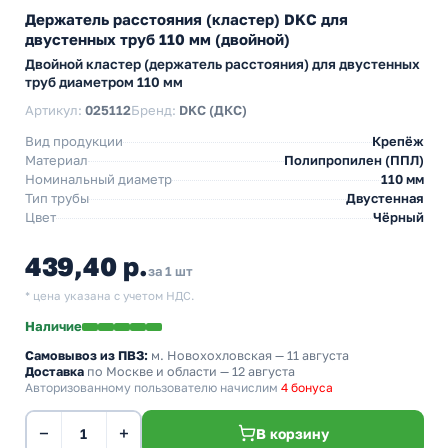
Держатель расстояния (кластер) DKC для
двустенных труб 110 мм (двойной)
Двойной кластер (держатель расстояния) для двустенных
труб диаметром 110 мм
Артикул:
025112
Бренд:
DKC (ДКС)
Вид продукции
Крепёж
Материал
Полипропилен (ППЛ)
Номинальный диаметр
110 мм
Тип трубы
Двустенная
Цвет
Чёрный
439,40 р.
за 1 шт
* цена указана с учетом НДС.
Наличие
Самовывоз из ПВЗ:
м. Новохохловская
— 11 августа
Доставка
по Москве и области — 12 августа
Авторизованному пользователю начислим
4 бонуса
−
+
В корзину