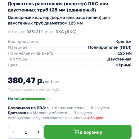
Держатель расстояния (кластер) DKC для
двустенных труб 125 мм (одинарный)
Одинарный кластер (держатель расстояния) для
двустенных труб диаметром 125 мм
Артикул:
025121
Бренд:
DKC (ДКС)
Вид продукции
Крепёж
Материал
Полипропилен (ППЛ)
Номинальный диаметр
125 мм
Тип трубы
Двустенная
Цвет
Чёрный
380,47 р.
за 1 шт
* цена указана с учетом НДС.
Наличие
Самовывоз из ПВЗ:
м. Новохохловская
— 18 августа
Доставка
по Москве и области — 19 августа
Авторизованному пользователю начислим
4 бонуса
−
+
В корзину