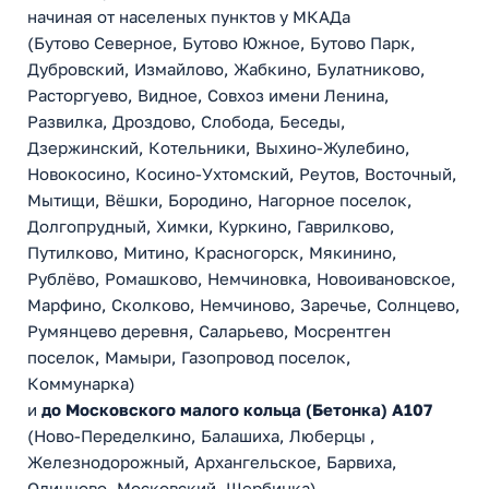
начиная от населеных пунктов у МКАДа
(Бутово Северное, Бутово Южное, Бутово Парк,
Дубровский, Измайлово, Жабкино, Булатниково,
Расторгуево, Видное, Совхоз имени Ленина,
Развилка, Дроздово, Слобода, Беседы,
Дзержинский, Котельники, Выхино-Жулебино,
Новокосино, Косино-Ухтомский, Реутов, Восточный,
Мытищи, Вёшки, Бородино, Нагорное поселок,
Долгопрудный, Химки, Куркино, Гаврилково,
Путилково, Митино, Красногорск, Мякинино,
Рублёво, Ромашково, Немчиновка, Новоивановское,
Марфино, Сколково, Немчиново, Заречье, Солнцево,
Румянцево деревня, Саларьево, Мосрентген
поселок, Мамыри, Газопровод поселок,
Коммунарка)
и
до Московского малого кольца (Бетонка) А107
(Ново-Переделкино, Балашиха, Люберцы ,
Железнодорожный, Архангельское, Барвиха,
Одинцово, Московский, Щербинка)