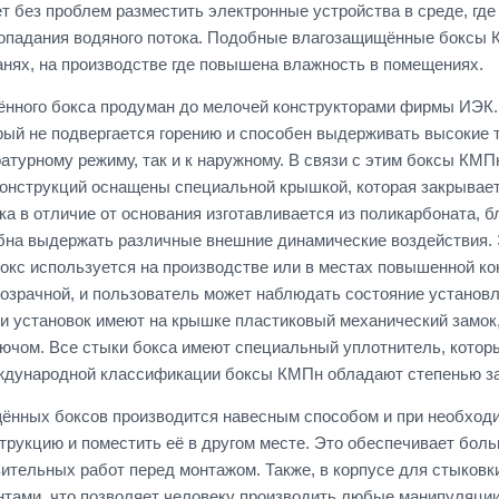
т без проблем разместить электронные устройства в среде, где
попадания водяного потока. Подобные влагозащищённые боксы К
анях, на производстве где повышена влажность в помещениях.
нного бокса продуман до мелочей конструкторами фирмы ИЭК. 
рый не подвергается горению и способен выдерживать высокие т
атурному режиму, так и к наружному. В связи с этим боксы КМ
конструкций оснащены специальной крышкой, которая закрывае
ка в отличие от основания изготавливается из поликарбоната,
бна выдержать различные внешние динамические воздействия. Э
кс используется на производстве или в местах повышенной кон
озрачной, и пользователь может наблюдать состояние установл
 установок имеют на крышке пластиковый механический замок,
ючом. Все стыки бокса имеют специальный уплотнитель, которы
еждународной классификации боксы КМПн обладают степенью з
ённых боксов производится навесным способом и при необходи
трукцию и поместить её в другом месте. Это обеспечивает бол
вительных работ перед монтажом. Также, в корпусе для стыковк
ами, что позволяет человеку производить любые манипуляции с