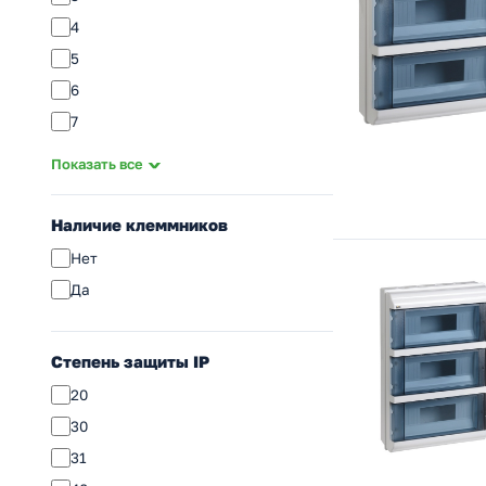
4
5
6
7
8
Показать все
9
10
Наличие клеммников
12
Нет
14
Да
15
16
Степень защиты IP
18
20
20
30
21
31
24