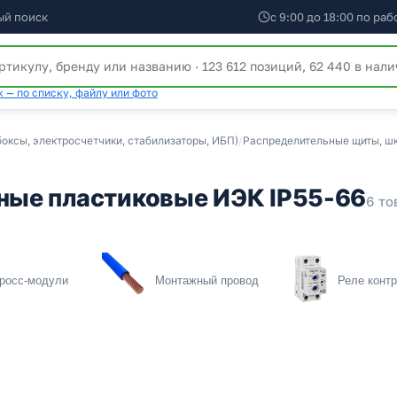
ый поиск
с 9:00 до 18:00 по ра
 — по списку, файлу или фото
оксы, электросчетчики, стабилизаторы, ИБП)
/
Распределительные щиты, шк
ые пластиковые ИЭК IP55-66
6 то
росс-модули
Монтажный провод
Реле конт