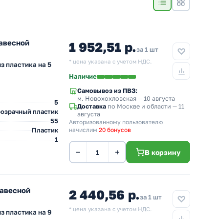
авесной
1 952,51 р.
за 1 шт
* цена указана с учетом НДС.
з пластика на 5
Наличие
Самовывоз из ПВЗ:
м. Новохохловская
— 10 августа
5
Доставка
по Москве и области — 11
озрачный пластик
августа
55
Авторизованному пользователю
Пластик
начислим
20 бонусов
1
−
+
В корзину
авесной
2 440,56 р.
за 1 шт
* цена указана с учетом НДС.
з пластика на 9