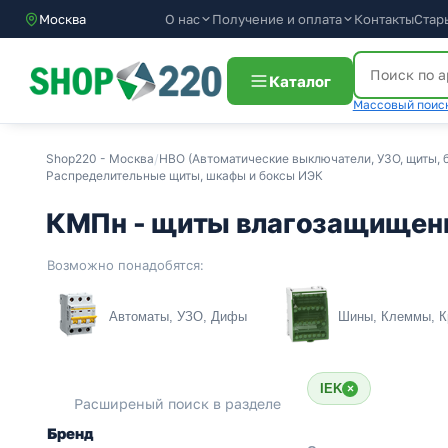
О нас
Получение и оплата
Контакты
Стар
Москва
Каталог
Массовый поиск
Shop220 - Москва
/
НВО (Автоматические выключатели, УЗО, щиты, б
Распределительные щиты, шкафы и боксы ИЭК
КМПн - щиты влагозащищенн
Возможно понадобятся:
Автоматы, УЗО, Дифы
Шины, Клеммы, К
IEK
×
Расширеный поиск в разделе
Бренд