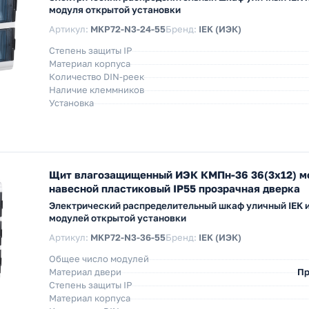
модуля открытой установки
Артикул:
MKP72-N3-24-55
Бренд:
IEK (ИЭК)
Степень защиты IP
Материал корпуса
Количество DIN-реек
Наличие клеммников
Установка
Щит влагозащищенный ИЭК КМПн-36 36(3х12) м
навесной пластиковый IP55 прозрачная дверка
Электрический распределительный шкаф уличный IEK и
модулей открытой установки
Артикул:
MKP72-N3-36-55
Бренд:
IEK (ИЭК)
Общее число модулей
Материал двери
Пр
Степень защиты IP
Материал корпуса