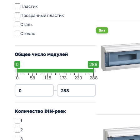
Пластик
Прозрачный пластик
Сталь
Хит
Стекло
Общее число модулей
0
288
0
58
115
173
230
288
—
Количество DIN-реек
1
2
3