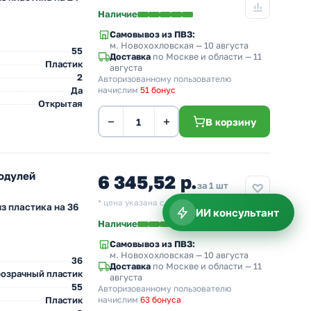
Наличие
Самовывоз из ПВЗ:
м. Новохохловская
— 10 августа
55
Доставка
по Москве и области — 11
Пластик
августа
2
Авторизованному пользователю
Да
начислим
51 бонус
Открытая
−
+
В корзину
одулей
6 345,52 р.
за 1 шт
* цена указана с учетом НДС.
з пластика на 36
ИИ консультант
Наличие
Самовывоз из ПВЗ:
м. Новохохловская
— 10 августа
36
Доставка
по Москве и области — 11
озрачный пластик
августа
55
Авторизованному пользователю
Пластик
начислим
63 бонуса