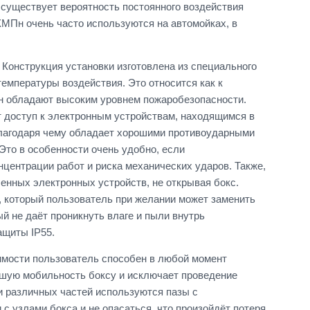
 существует вероятность постоянного воздействия
МПн очень часто используются на автомойках, в
Конструкция установки изготовлена из специального
емпературы воздействия. Это относится как к
Пн обладают высоким уровнем пожаробезопасности.
т доступ к электронным устройствам, находящимся в
 благодаря чему обладает хорошими противоударными
то в особенности очень удобно, если
центрации работ и риска механических ударов. Также,
енных электронных устройств, не открывая бокс.
 который пользователь при желании может заменить
й не даёт проникнуть влаге и пыли внутрь
ащиты IP55.
мости пользователь способен в любой момент
ьшую мобильность боксу и исключает проведение
и различных частей используются пазы с
 узлами бокса и не опасаться, что произойдёт потеря