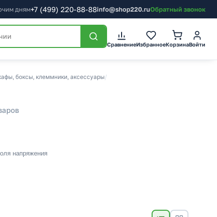
+7
(499)
220-88-88
бочим дням
info@shop220.ru
Обратный звонок
Сравнение
Избранное
Корзина
Войти
афы, боксы, клеммники, аксессуары
/
варов
роля напряжения