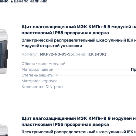
анию ▲
цене
по наличию
Щит влагозащищенный ИЭК КМПн-5 5 модулей н
пластиковый IP55 прозрачная дверка
Электрический распределительный шкаф уличный IEK и
модулей открытой установки
Артикул:
MKP72-N3-05-55
Бренд:
IEK (ИЭК)
Общее число модулей
Материал двери
Пр
Степень защиты IP
Материал корпуса
Количество DIN-реек
Щит влагозащищенный ИЭК КМПн-9 9 модулей н
пластиковый IP55 прозрачная дверка
Электрический распределительный шкаф уличный IEK и