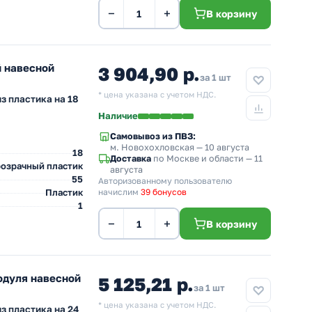
−
+
В корзину
 навесной
3 904,90 р.
за 1 шт
* цена указана с учетом НДС.
з пластика на 18
Наличие
Самовывоз из ПВЗ:
м. Новохохловская
— 10 августа
18
Доставка
по Москве и области — 11
озрачный пластик
августа
55
Авторизованному пользователю
Пластик
начислим
39 бонусов
1
−
+
В корзину
одуля навесной
5 125,21 р.
за 1 шт
* цена указана с учетом НДС.
з пластика на 24