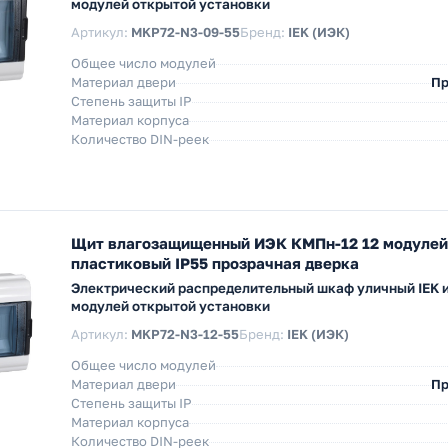
модулей открытой установки
Артикул:
MKP72-N3-09-55
Бренд:
IEK (ИЭК)
Общее число модулей
Материал двери
Пр
Степень защиты IP
Материал корпуса
Количество DIN-реек
Щит влагозащищенный ИЭК КМПн-12 12 модулей
пластиковый IP55 прозрачная дверка
Электрический распределительный шкаф уличный IEK и
модулей открытой установки
Артикул:
MKP72-N3-12-55
Бренд:
IEK (ИЭК)
Общее число модулей
Материал двери
Пр
Степень защиты IP
Материал корпуса
Количество DIN-реек