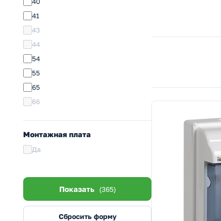
40
41
43
44
54
55
65
66
Монтажная плата
Да
Показать
(365)
Сбросить форму