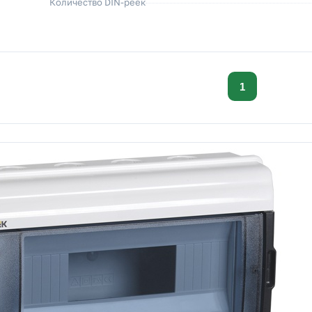
Количество DIN-реек
1