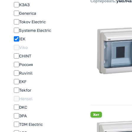
умолч
Сортировать:
КЭАЗ
Generica
Tokov Electric
Systeme Electric
IEK
Viko
CHINT
Россия
Ruvinil
EKF
Tekfor
Hensel
DKC
Хит
ЭРА
TDM Electric