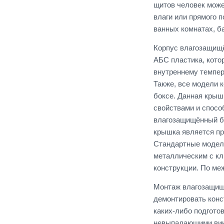
щитов человек може
влаги или прямого 
ванных комнатах, б
Корпус влагозащищё
АБС пластика, кото
внутреннему темпер
Также, все модели 
боксе. Данная крыш
свойствами и спосо
влагозащищённый бо
крышка является пр
Стандартные модели
металлическим с кл
конструкции. По м
Монтаж влагозащищ
демонтировать конс
каких-либо подгото
невыпадающими винт