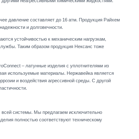
 с другими неагрессивными химическими жидкостями.
очее давление составляет до 16 атм. Продукция Райхем
надежности и долговечности.
аются устойчивостью к механическим нагрузкам,
службы. Таким образом продукция Нексанс тоже
roConnect – латунные изделия с уплотнителями из
ывая используемые материалы. Нержавейка является
ррозии и воздействия агрессивной среды. С другой
ластичности.
ь всей системы. Мы предлагаем исключительно
зделия полностью соответствуют техническому