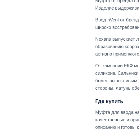
Муфта от бренда La
Изделие выдерживае
Ввод nVent от брен
широко востребован
Nexans выпускает л
образованию корроз
активно применяютс
От компании ЕКФ мо
силикона. Сальники
более выносливым м
стороны, латунь об
Где купить
Муфта для ввода на
качественные и ори
описанию и готовы 