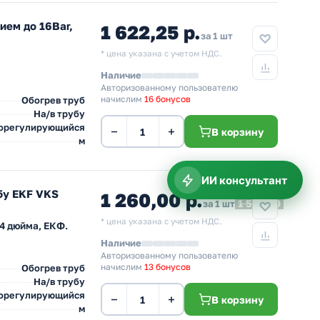
ием до 16Bar,
1 622,25 р.
за 1 шт
* цена указана с учетом НДС.
Наличие
Авторизованному пользователю
начислим
16 бонусов
Обогрев труб
На/в трубу
орегулирующийся
−
+
В корзину
м
ИИ консультант
бу EKF VKS
1 260,00 р.
1 500,00
за 1 шт
* цена указана с учетом НДС.
4 дюйма, ЕКФ.
Наличие
Авторизованному пользователю
начислим
13 бонусов
Обогрев труб
На/в трубу
орегулирующийся
−
+
В корзину
м