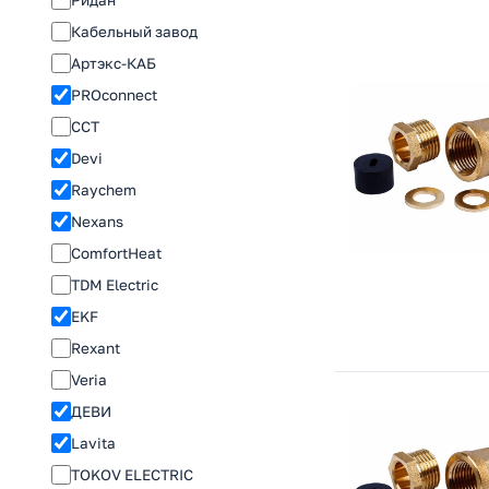
Кабельный завод
Артэкс-КАБ
PROconnect
ССТ
Devi
Raychem
Nexans
ComfortHeat
TDM Electric
EKF
Rexant
Veria
ДЕВИ
Lavita
TOKOV ELECTRIC