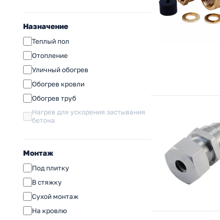
Назначение
Теплый пол
Отопление
Уличный обогрев
Обогрев кровли
Обогрев труб
Нагрев для ускорения застывания
бетона
Монтаж
Под плитку
В стяжку
Сухой монтаж
На кровлю