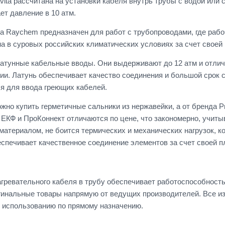
vita рассчитана на установки кабеля внутрь трубы с водой или
т давление в 10 атм.
да Raychem предназначен для работ с трубопроводами, где раб
а в суровых российских климатических условиях за счет своей 
атунные кабельные вводы. Они выдерживают до 12 атм и отлич
ии. Латунь обеспечивает качество соединения и большой срок 
я для ввода греющих кабелей.
жно купить герметичные сальники из нержавейки, а от бренда P
 ЕКФ и ПроКоннект отличаются по цене, что закономерно, учит
атериалом, не боится термических и механических нагрузок, ко
еспечивает качественное соединение элементов за счет своей п
гревательного кабеля в трубу обеспечивает работоспособност
гинальные товары напрямую от ведущих производителей. Все и
к использованию по прямому назначению.