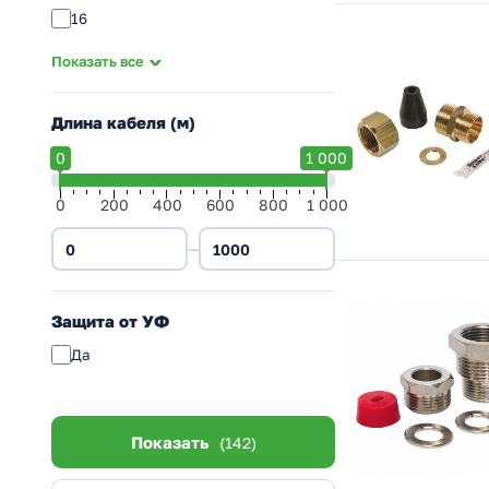
16
17
Показать все
18
20
Длина кабеля (м)
25
0
1 000
28
0
200
400
600
800
1 000
30
33
—
40
90
Защита от УФ
Да
Показать
(142)