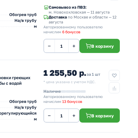
Самовывоз из ПВЗ:
м. Новохохловская
— 11 августа
Обогрев труб
Доставка
по Москве и области — 12
На/в трубу
августа
м
Авторизованному пользователю
начислим
6 бонусов
−
+
В корзину
1 255,50 р.
за 1 шт
ановки греющих
* цена указана с учетом НДС.
убы с водой
Наличие
Авторизованному пользователю
Обогрев труб
начислим
13 бонусов
На/в трубу
орегулирующийся
−
+
В корзину
м