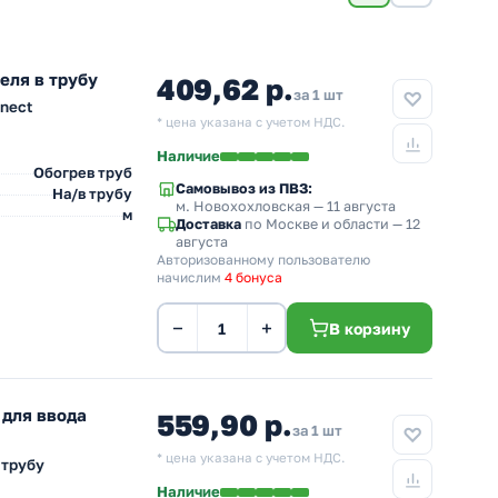
еля в трубу
409,62 р.
за 1 шт
nnect
* цена указана с учетом НДС.
Наличие
Обогрев труб
Самовывоз из ПВЗ:
На/в трубу
м. Новохохловская
— 11 августа
м
Доставка
по Москве и области — 12
августа
Авторизованному пользователю
начислим
4 бонуса
−
+
В корзину
 для ввода
559,90 р.
за 1 шт
* цена указана с учетом НДС.
 трубу
Наличие