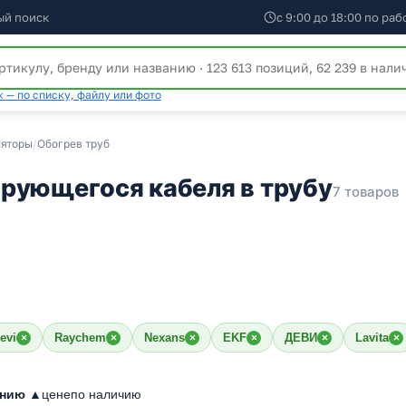
ый поиск
с 9:00 до 18:00 по ра
 — по списку, файлу или фото
ляторы
/
Обогрев труб
рующегося кабеля в трубу
7 товаров
evi
Raychem
Nexans
EKF
ДЕВИ
Lavita
×
×
×
×
×
×
анию ▲
цене
по наличию