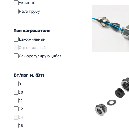
Уличный
На/в трубу
Тип нагревателя
Двухжильный
Одножильный
Саморегулирующийся
Вт/пог.м. (Вт)
9
10
11
12
14
15