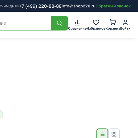
+7
(499)
220-88-88
бочим дням
info@shop220.ru
Обратный звонок
Сравнение
Избранное
Корзина
Войти