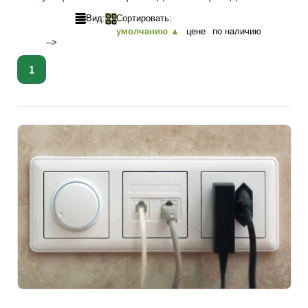
Вид:
Сортировать:
умолчанию ▲
цене
по наличию
-->
1