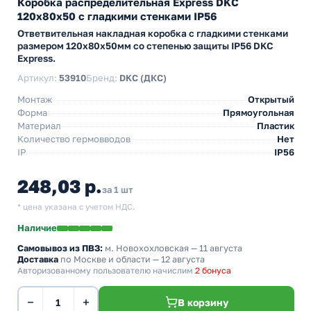
Коробка распределительная Express DKC
120х80х50 с гладкими стенками IP56
Ответвительная накладная коробка с гладкими стенками
размером 120х80х50мм со степенью защиты IP56 DKC
Express.
Артикул:
53910
Бренд:
DKC (ДКС)
Монтаж
Открытый
Форма
Прямоугольная
Материал
Пластик
Количество гермовводов
Нет
IP
IP56
248,03 р.
за 1 шт
* цена указана с учетом НДС.
Наличие
Самовывоз из ПВЗ:
м. Новохохловская
— 11 августа
Доставка
по Москве и области — 12 августа
Авторизованному пользователю начислим
2 бонуса
−
+
В корзину