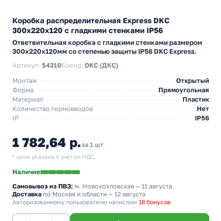
Коробка распределительная Express DKC
300х220х120 с гладкими стенками IP56
Ответвительная коробка с гладкими стенками размером
300х220х120мм со степенью защиты IP56 DKC Express.
Артикул:
54310
Бренд:
DKC (ДКС)
Монтаж
Открытый
Форма
Прямоугольная
Материал
Пластик
Количество гермовводов
Нет
IP
IP56
1 782,64 р.
за 1 шт
* цена указана с учетом НДС.
Наличие
Самовывоз из ПВЗ:
м. Новохохловская
— 11 августа
Доставка
по Москве и области — 12 августа
Авторизованному пользователю начислим
18 бонусов