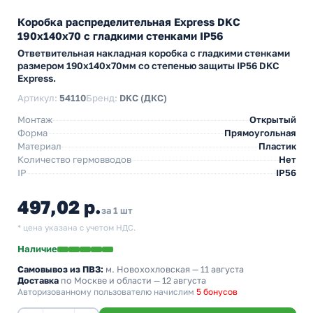
Коробка распределительная Express DKC
190х140х70 с гладкими стенками IP56
Ответвительная накладная коробка с гладкими стенками
размером 190х140х70мм со степенью защиты IP56 DKC
Express.
Артикул:
54110
Бренд:
DKC (ДКС)
Монтаж
Открытый
Форма
Прямоугольная
Материал
Пластик
Количество гермовводов
Нет
IP
IP56
497,02 р.
за 1 шт
* цена указана с учетом НДС.
Наличие
Самовывоз из ПВЗ:
м. Новохохловская
— 11 августа
Доставка
по Москве и области — 12 августа
Авторизованному пользователю начислим
5 бонусов