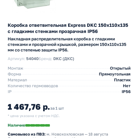
Коробка ответвительная Express DKC 150х110х135
с гладкими стенками прозрачная IP56
Накладная распределительная коробка с гладкими
стенками и прозрачной крышкой, размером 150х110х135
мм со степенью защиты IP56.
Артикул:
54040
Бренд:
DKC (ДКС)
Монтаж
Открытый
Форма
Прямоугольная
Материал
Пластик
Количество гермовводов
Нет
IP
IP56
1 467,76 р.
за 1 шт
* цена указана с учетом НДС.
Наличие
Самовывоз из ПВЗ:
м. Новохохловская
— 18 августа