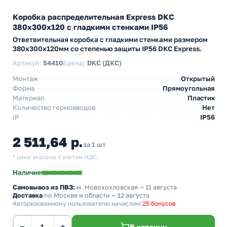
Коробка распределительная Express DKC
380х300х120 с гладкими стенками IP56
Ответвительная коробка с гладкими стенками размером
380х300х120мм со степенью защиты IP56 DKC Express.
Артикул:
54410
Бренд:
DKC (ДКС)
Монтаж
Открытый
Форма
Прямоугольная
Материал
Пластик
Количество гермовводов
Нет
IP
IP56
2 511,64 р.
за 1 шт
* цена указана с учетом НДС.
Наличие
Самовывоз из ПВЗ:
м. Новохохловская
— 11 августа
Доставка
по Москве и области — 12 августа
Авторизованному пользователю начислим
25 бонусов
−
+
В корзину