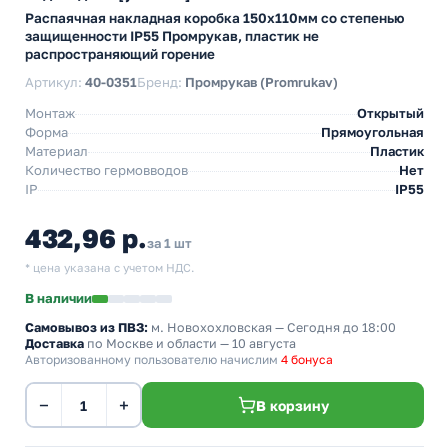
Распаячная накладная коробка 150х110мм со степенью
защищенности IP55 Промрукав, пластик не
распространяющий горение
Артикул:
40-0351
Бренд:
Промрукав (Promrukav)
Монтаж
Открытый
Форма
Прямоугольная
Материал
Пластик
Количество гермовводов
Нет
IP
IP55
432,96 р.
за 1 шт
* цена указана с учетом НДС.
В наличии
Самовывоз из ПВЗ:
м. Новохохловская
— Сегодня до 18:00
Доставка
по Москве и области — 10 августа
Авторизованному пользователю начислим
4 бонуса
−
+
В корзину