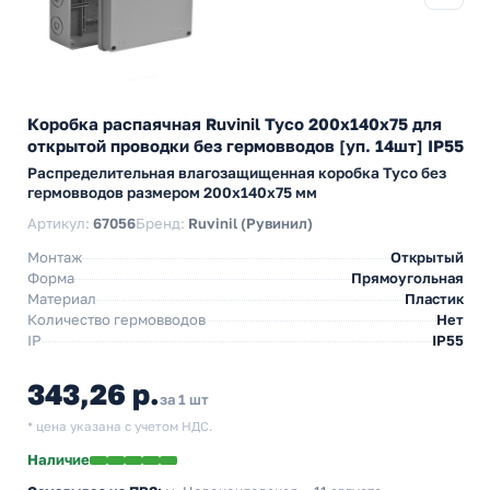
Коробка распаячная Ruvinil Tyco 200х140х75 для
открытой проводки без гермовводов [уп. 14шт] IP55
Распределительная влагозащищенная коробка Tyco без
гермовводов размером 200х140х75 мм
Артикул:
67056
Бренд:
Ruvinil (Рувинил)
Монтаж
Открытый
Форма
Прямоугольная
Материал
Пластик
Количество гермовводов
Нет
IP
IP55
343,26 р.
за 1 шт
* цена указана с учетом НДС.
Наличие