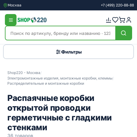
Москва
+7
(499)
220-88-88
Фильтры
Shop220 - Москва
/
Электромонтажные изделия, монтажные коробки, клеммы
/
Распределительные и монтажные коробки
Распаячные коробки
открытой проводки
герметичные с гладкими
стенками
36 товаров