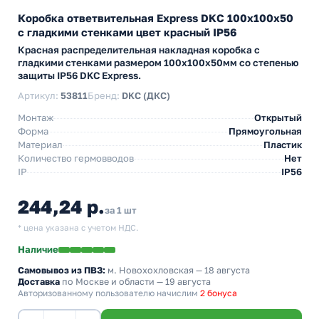
Коробка ответвительная Express DKC 100х100х50
с гладкими стенками цвет красный IP56
Красная распределительная накладная коробка с
гладкими стенками размером 100х100х50мм со степенью
защиты IP56 DKC Express.
Артикул:
53811
Бренд:
DKC (ДКС)
Монтаж
Открытый
Форма
Прямоугольная
Материал
Пластик
Количество гермовводов
Нет
IP
IP56
244,24 р.
за 1 шт
* цена указана с учетом НДС.
Наличие
Самовывоз из ПВЗ:
м. Новохохловская
— 18 августа
Доставка
по Москве и области — 19 августа
Авторизованному пользователю начислим
2 бонуса