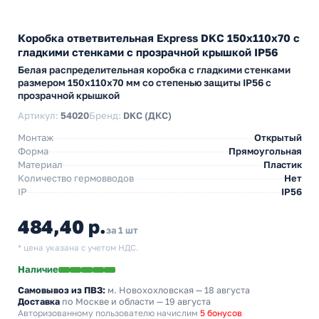
Коробка ответвительная Express DKC 150х110х70 с
гладкими стенками c прозрачной крышкой IP56
Белая распределительная коробка с гладкими стенками
размером 150х110х70 мм со степенью защиты IP56 с
прозрачной крышкой
Артикул:
54020
Бренд:
DKC (ДКС)
Монтаж
Открытый
Форма
Прямоугольная
Материал
Пластик
Количество гермовводов
Нет
IP
IP56
484,40 р.
за 1 шт
* цена указана с учетом НДС.
Наличие
Самовывоз из ПВЗ:
м. Новохохловская
— 18 августа
Доставка
по Москве и области — 19 августа
Авторизованному пользователю начислим
5 бонусов