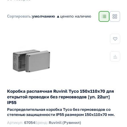
умолчанию ▲
цене
по наличию
Сортировать:
Коробка распаячная Ruvinil Tyco 150х110х70 для
открытой проводки без гермовводов [уп. 22шт]
IP55
Распределительная коробка Tyco без гермовводов со
степенью защищенности IP55 размером 150х110х70 мм.
Артикул:
67054
Бренд:
Ruvinil (Рувинил)