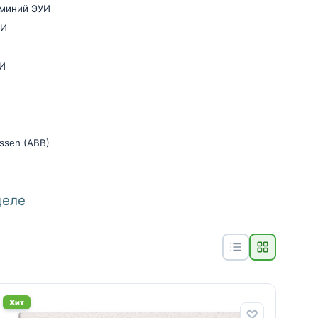
юминий ЭУИ
УИ
УИ
ssen (ABB)
деле
Хит