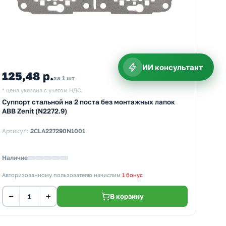
ИИ консультант
125,48 р.
за 1 шт
* цена указана с учетом НДС.
Суппорт стальной на 2 поста без монтажных лапок
ABB Zenit (N2272.9)
Артикул:
2CLA227290N1001
Наличие
Авторизованному пользователю начислим
1 бонус
−
+
В корзину