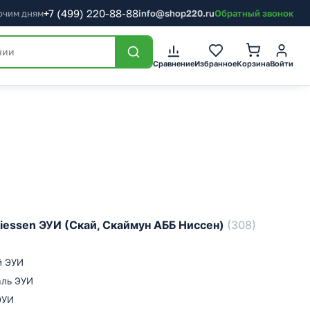
+7
(499)
220-88-88
бочим дням
info@shop220.ru
Обратный звонок
Сравнение
Избранное
Корзина
Войти
iessen ЭУИ (Скай, Скаймун АББ Ниссен)
(308)
й ЭУИ
аль ЭУИ
ЭУИ