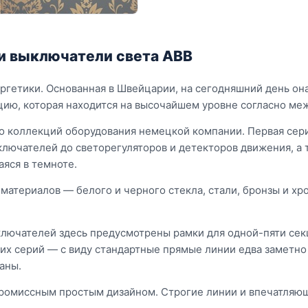
 и выключатели света АВВ
гетики. Основанная в Швейцарии, на сегодняшний день она
цию, которая находится на высочайшем уровне согласно ме
о коллекций оборудования немецкой компании. Первая сери
ключателей до светорегуляторов и детекторов движения, а 
яся в темноте.
 материалов — белого и черного стекла, стали, бронзы и х
лючателей здесь предусмотрены рамки для одной-пяти сек
угих серий — с виду стандартные прямые линии едва заметн
аны.
ромиссным простым дизайном. Строгие линии и впечатляющи