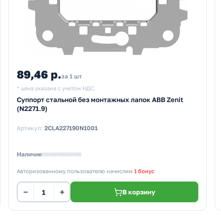
89,46 р.
за 1 шт
* цена указана с учетом НДС.
Суппорт стальной без монтажных лапок ABB Zenit
(N2271.9)
Артикул:
2CLA227190N1001
Наличие
Авторизованному пользователю начислим
1 бонус
−
+
В корзину