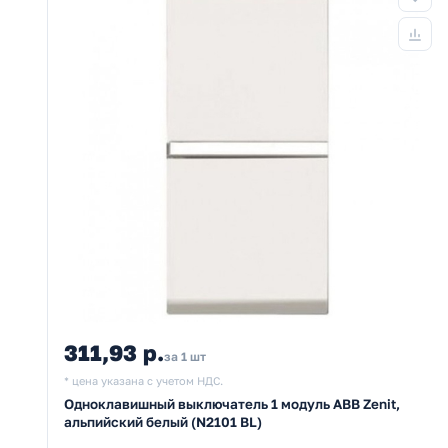
311,93 р.
за 1 шт
* цена указана с учетом НДС.
Одноклавишный выключатель 1 модуль ABB Zenit,
альпийский белый (N2101 BL)