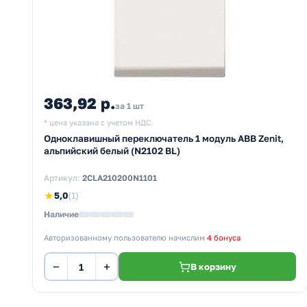
363,92 р.
за 1 шт
* цена указана с учетом НДС.
Одноклавишный переключатель 1 модуль ABB Zenit,
альпийский белый (N2102 BL)
Артикул:
2CLA210200N1101
★
5,0
(1)
Наличие
Авторизованному пользователю начислим
4 бонуса
−
+
В корзину