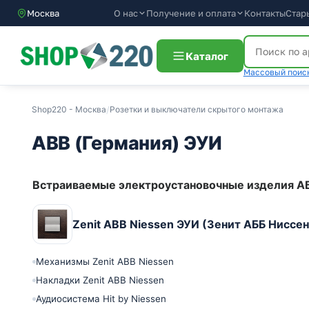
О нас
Получение и оплата
Контакты
Стар
Москва
Каталог
Массовый поиск
Shop220 - Москва
/
Розетки и выключатели скрытого монтажа
ABB (Германия) ЭУИ
Встраиваемые электроустановочные изделия А
Zenit ABB Niessen ЭУИ (Зенит АББ Ниссе
Механизмы Zenit ABB Niessen
Накладки Zenit ABB Niessen
Аудиосистема Hit by Niessen