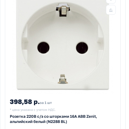
398,58 р.
за 1 шт
* цена указана с учетом НДС.
Розетка 220В с/з со шторками 16А ABB Zenit,
альпийский белый (N2288 BL)