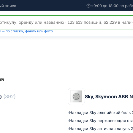
ый поиск
с 9:00 до 18:00 по ра
 — по списку, файлу или фото
ББ
н)
(392)
Sky, Skymoon ABB N
Накладки Sky альпийский белы
Накладки Sky нержавеющая ст
Накладки Sky античная латунь 