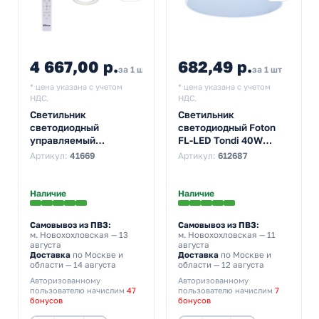
4 667,00 р.
682,49 р.
5 133,70
за 1 шт
за 1 шт
* цена указана с учетом
* цена указана с учетом
НДС.
НДС.
Светильник
Светильник
светодиодный
светодиодный Foton
управляемый
FL-LED Tondi 40W
накладной Feron
4000K круглый IP20
Артикул:
41669
Артикул:
612687
AL5900 72W 3000K-
4000Lm 380x35mm
6500K IP20 с пультом
белый
Наличие
Наличие
Самовывоз из ПВЗ:
Самовывоз из ПВЗ:
м. Новохохловская
— 13
м. Новохохловская
— 11
августа
августа
Доставка
по Москве и
Доставка
по Москве и
области — 14 августа
области — 12 августа
Авторизованному
Авторизованному
пользователю начислим
47
пользователю начислим
7
бонусов
бонусов