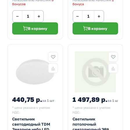
бонусов
бонуса
−
+
−
+
В корзину
В корзину
440,75 р.
1 497,89 р.
1 66
за 1 шт
за 1 шт
* цена указана с учетом
* цена указана с учетом
НДС.
НДС.
Светильник
Светильник
светодиодный TDM
потолочный
Звездное небо LED
светодиодный ЭРА