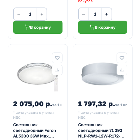
бонусов
−
+
−
+
В корзину
В корзину
2 075,00 р.
1 797,32 р.
2 282,50
за 1 шт
за 1 шт
* цена указана с учетом
* цена указана с учетом
НДС.
НДС.
Светильник
Светильник
светодиодный Feron
светодиодный 71 393
AL5300 36W Max.
NLP-RW1-12W-R172-