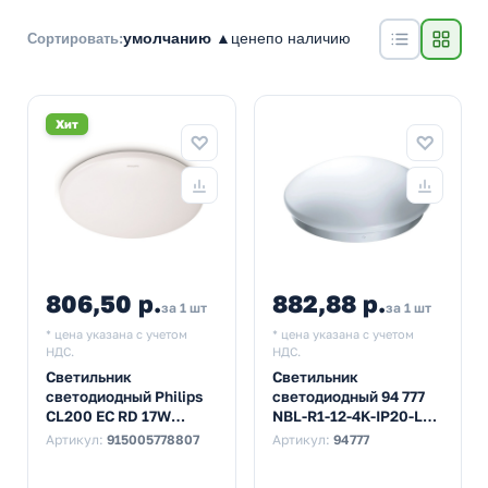
умолчанию ▲
цене
по наличию
Сортировать:
Хит
806,50 р.
882,88 р.
за 1 шт
за 1 шт
* цена указана с учетом
* цена указана с учетом
НДС.
НДС.
Светильник
Светильник
светодиодный Philips
светодиодный 94 777
CL200 EC RD 17W
NBL-R1-12-4K-IP20-LED
2700K 1300lm W HV 02
12W 4000K 960Lm
Артикул:
915005778807
Артикул:
94777
IP20 320x68mm круг
255x92mm цвет
корпуса белый