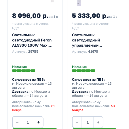
8 096,00 р.
5 333,00 р.
8 905,60
5 8
за 1 шт
за 1 шт
* цена указана с учетом
* цена указана с учетом
НДС.
НДС.
Светильник
Светильник
светодиодный Feron
светодиодный
AL5300 100W Max.
управляемый
3000K-6500K 8500Lm
накладной Feron
Артикул:
29785
Артикул:
41670
управляемый
AL5940 84W 3000K-
6500K IP20 с пультом
белый
Наличие
Наличие
Самовывоз из ПВЗ:
Самовывоз из ПВЗ:
м. Новохохловская
— 13
м. Новохохловская
— 13
августа
августа
Доставка
по Москве и
Доставка
по Москве и
области — 14 августа
области — 14 августа
Авторизованному
Авторизованному
пользователю начислим
81
пользователю начислим
53
бонус
бонуса
−
+
−
+