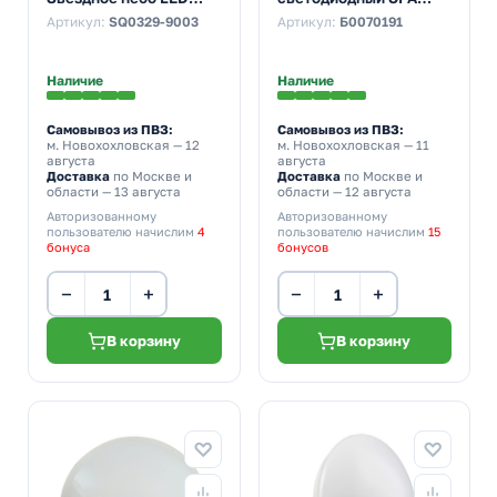
ДПБ 02 12W 4000K
SPB-6 Chester 48W
Артикул:
SQ0329-9003
Артикул:
Б0070191
800Lm D210mm
5000K белый-золото
без ДУ
Наличие
Наличие
Самовывоз из ПВЗ:
Самовывоз из ПВЗ:
м. Новохохловская
— 12
м. Новохохловская
— 11
августа
августа
Доставка
по Москве и
Доставка
по Москве и
области — 13 августа
области — 12 августа
Авторизованному
Авторизованному
пользователю начислим
4
пользователю начислим
15
бонуса
бонусов
−
+
−
+
В корзину
В корзину