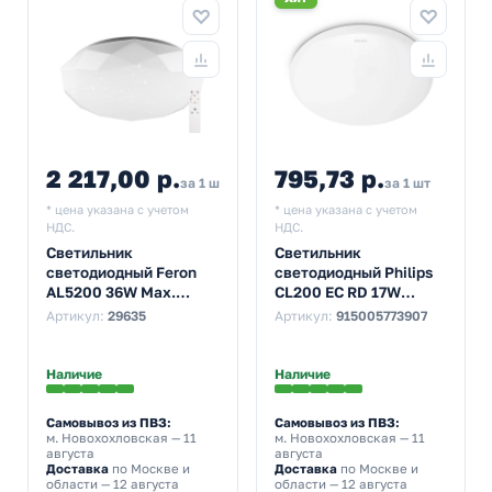
2 217,00 р.
795,73 р.
2 438,70
за 1 шт
за 1 шт
* цена указана с учетом
* цена указана с учетом
НДС.
НДС.
Светильник
Светильник
светодиодный Feron
светодиодный Philips
AL5200 36W Max.
CL200 EC RD 17W
3000K-6500K 2900Lm
6500K 1500lm W HV 02
Артикул:
29635
Артикул:
915005773907
управляемый
IP20 320x68mm круг
Наличие
Наличие
Самовывоз из ПВЗ:
Самовывоз из ПВЗ:
м. Новохохловская
— 11
м. Новохохловская
— 11
августа
августа
Доставка
по Москве и
Доставка
по Москве и
области — 12 августа
области — 12 августа