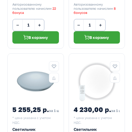
Авторизованному
Авторизованному
пользователю начислим
22
пользователю начислим
8
бонуса
бонусов
−
+
−
+
В корзину
В корзину
5 255,25 р.
4 230,00 р.
4 6
за 1 шт
за 1 шт
* цена указана с учетом
* цена указана с учетом
НДС.
НДС.
Светильник
Светильник