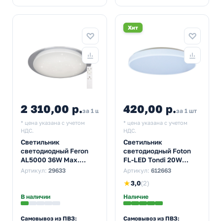
Хит
2 310,00 р.
420,00 р.
2 541,00
за 1 шт
за 1 шт
* цена указана с учетом
* цена указана с учетом
НДС.
НДС.
Светильник
Светильник
светодиодный Feron
светодиодный Foton
AL5000 36W Max.
FL-LED Tondi 20W
3000K-6500K 2900Lm
4000K круглый IP20
Артикул:
29633
Артикул:
612663
управляемый
2000Lm 260x35mm
★
3,0
(2)
В наличии
Наличие
Самовывоз из ПВЗ:
Самовывоз из ПВЗ: