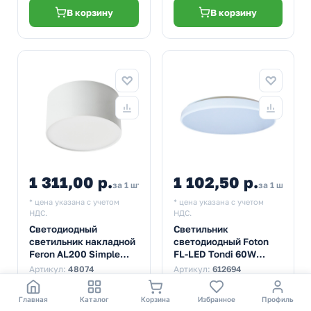
В корзину
В корзину
1 311,00 р.
1 102,50 р.
1 442,10
за 1 шт
за 1 шт
* цена указана с учетом
* цена указана с учетом
НДС.
НДС.
Светодиодный
Светильник
светильник накладной
светодиодный Foton
Feron AL200 Simple
FL-LED Tondi 60W
matte 10W 4200K 230V
4000K круглый IP20
Артикул:
48074
Артикул:
612694
700Lm белый IP20
6000Lm 450x35mm
D90x50mm
Главная
Каталог
Корзина
Избранное
Профиль
Наличие
Наличие