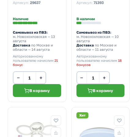
3000K-6500K 2900Lm
840-WH-LED 12W
Артикул:
29637
Артикул:
71393
управляемый
4000K 750Lm
172x40mm корпус
белый
Наличие
В наличии
Самовывоз из ПВЗ:
Самовывоз из ПВЗ:
м. Новохохловская
— 13
м. Новохохловская
— 10
августа
августа
Доставка
по Москве и
Доставка
по Москве и
области — 14 августа
области — 11 августа
Авторизованному
Авторизованному
пользователю начислим
21
пользователю начислим
18
бонус
бонусов
−
+
−
+
В корзину
В корзину
Хит