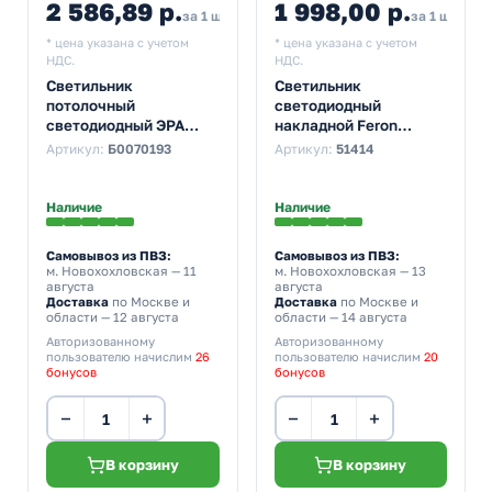
2 586,89 р.
1 998,00 р.
2 874,32
2 19
за 1 шт
за 1 шт
* цена указана с учетом
* цена указана с учетом
НДС.
НДС.
Светильник
Светильник
потолочный
светодиодный
светодиодный ЭРА
накладной Feron
SPB-6 Bella 48W
AL1500 56W
Артикул:
Б0070193
Артикул:
51414
3000K-6500K белый
3000К-4000К-6400K
без ДУ
4700Lm белый
D375x65mm
Наличие
Наличие
Самовывоз из ПВЗ:
Самовывоз из ПВЗ:
м. Новохохловская
— 11
м. Новохохловская
— 13
августа
августа
Доставка
по Москве и
Доставка
по Москве и
области — 12 августа
области — 14 августа
Авторизованному
Авторизованному
пользователю начислим
26
пользователю начислим
20
бонусов
бонусов
−
+
−
+
В корзину
В корзину