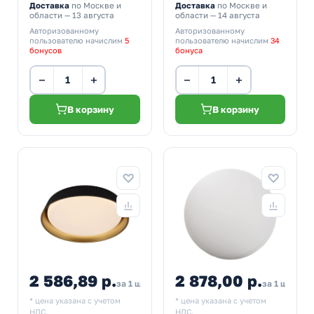
Доставка
по Москве и
Доставка
по Москве и
области — 13 августа
области — 14 августа
Авторизованному
Авторизованному
пользователю начислим
5
пользователю начислим
34
бонусов
бонуса
−
+
−
+
В корзину
В корзину
2 586,89 р.
2 878,00 р.
2 874,32
3 16
за 1 шт
за 1 шт
* цена указана с учетом
* цена указана с учетом
НДС.
НДС.