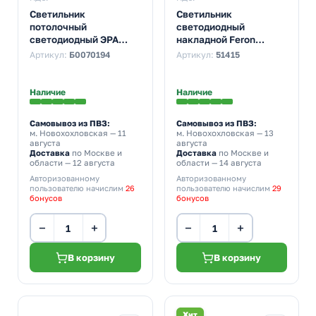
Светильник
Светильник
потолочный
светодиодный
светодиодный ЭРА
накладной Feron
SPB-6 Bella 48W
AL1500 80W
Артикул:
Б0070194
Артикул:
51415
3000K-6500K черный
3000К-4000К-6400K
без ДУ
6800Lm белый
D460x65mm
Наличие
Наличие
Самовывоз из ПВЗ:
Самовывоз из ПВЗ:
м. Новохохловская
— 11
м. Новохохловская
— 13
августа
августа
Доставка
по Москве и
Доставка
по Москве и
области — 12 августа
области — 14 августа
Авторизованному
Авторизованному
пользователю начислим
26
пользователю начислим
29
бонусов
бонусов
−
+
−
+
В корзину
В корзину
Хит