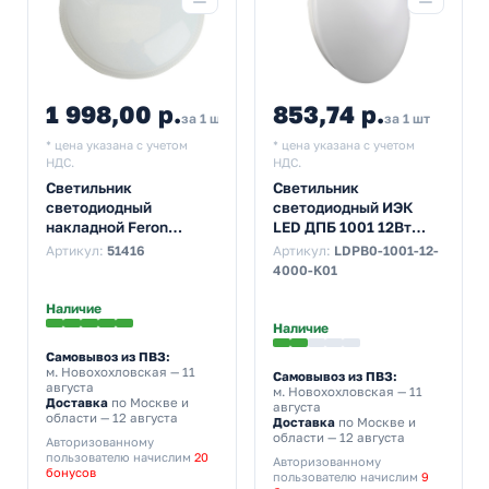
1 998,00 р.
853,74 р.
2 197,80
за 1 шт
за 1 шт
* цена указана с учетом
* цена указана с учетом
НДС.
НДС.
Светильник
Светильник
светодиодный
светодиодный ИЭК
накладной Feron
LED ДПБ 1001 12Вт
AL1510 56W
4000K 720Lm IP20 круг
Артикул:
51416
Артикул:
LDPB0-1001-12-
3000К-4000К-6400K
белый
4000-K01
4700Lm белый
D375x65mm
Наличие
Наличие
Самовывоз из ПВЗ:
м. Новохохловская
— 11
Самовывоз из ПВЗ:
августа
м. Новохохловская
— 11
Доставка
по Москве и
августа
области — 12 августа
Доставка
по Москве и
области — 12 августа
Авторизованному
пользователю начислим
20
Авторизованному
бонусов
пользователю начислим
9