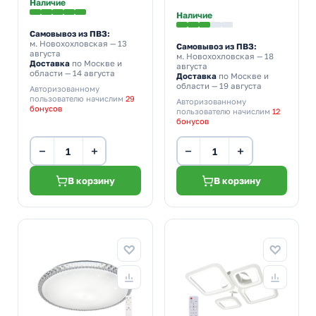
D460x65mm
Наличие
Наличие
Самовывоз из ПВЗ:
м. Новохохловская
— 13
Самовывоз из ПВЗ:
августа
м. Новохохловская
— 18
Доставка
по Москве и
августа
области — 14 августа
Доставка
по Москве и
области — 19 августа
Авторизованному
пользователю начислим
29
Авторизованному
бонусов
пользователю начислим
12
бонусов
−
+
−
+
В корзину
В корзину