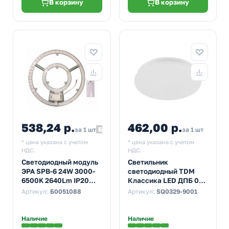
В корзину
В корзину
538,24 р.
462,00 р.
598,04
за 1 шт
за 1 шт
* цена указана с учетом
* цена указана с учетом
НДС.
НДС.
Светодиодный модуль
Светильник
ЭРА SPB-6 24W 3000-
светодиодный TDM
6500K 2640Lm IP20
Классика LED ДПБ 01
310x25mm с пультом
12W 4000K 800Lm
Артикул:
Б0051088
Артикул:
SQ0329-9001
ДУ, магнитное
D210mm
крепление
Наличие
Наличие