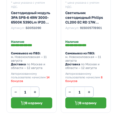
* цена указана с учетом
* цена указана с учетом
НДС.
НДС.
Светодиодный модуль
Светильник
ЭРА SPB-6 49W 3000-
светодиодный Philips
6500K 5390Lm IP20
CL200 EC RD 17W
325x25mm с пультом
4000K 230V 1900lm
Артикул:
Б0051090
Артикул:
915005778901
ДУ, магнитное
IP20 320x68mm
крепление
Наличие
Наличие
Самовывоз из ПВЗ:
Самовывоз из ПВЗ:
м. Новохохловская
— 11
м. Новохохловская
— 11
августа
августа
Доставка
по Москве и
Доставка
по Москве и
области — 12 августа
области — 12 августа
Авторизованному
Авторизованному
пользователю начислим
14
пользователю начислим
8
бонусов
бонусов
−
+
−
+
В корзину
В корзину