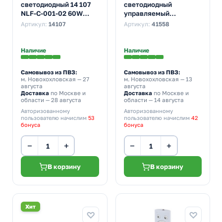
светодиодный 14 107
светодиодный
NLF-C-001-02 60W
управляемый
3000-6500K 5600Lm
накладной Feron
Артикул:
14107
Артикул:
41558
настенно-потолочный
AL5800 RING тарелка
100W 3000K-6500K
белый
Наличие
Наличие
Самовывоз из ПВЗ:
Самовывоз из ПВЗ:
м. Новохохловская
— 27
м. Новохохловская
— 13
августа
августа
Доставка
по Москве и
Доставка
по Москве и
области — 28 августа
области — 14 августа
Авторизованному
Авторизованному
пользователю начислим
53
пользователю начислим
42
бонуса
бонуса
−
+
−
+
В корзину
В корзину
Хит