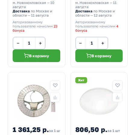
м. Новохохловская
— 10
м. Новохохловская
— 11
августа
августа
Доставка
по Москве и
Доставка
по Москве и
области — 11 августа
области — 12 августа
Авторизованному
Авторизованному
пользователю начислим
23
пользователю начислим
4
бонуса
бонуса
−
+
−
+
В корзину
В корзину
Хит
1 361,25 р.
806,50 р.
1 512,50
за 1 шт
за 1 шт