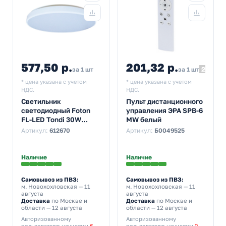
577,50 р.
201,32 р.
223,69
за 1 шт
за 1 шт
* цена указана с учетом
* цена указана с учетом
НДС.
НДС.
Светильник
Пульт дистанционного
светодиодный Foton
управления ЭРА SPB-6
FL-LED Tondi 30W
MW белый
4000K круглый IP20
Артикул:
612670
Артикул:
Б0049525
3000Lm 300x35mm
Наличие
Наличие
Самовывоз из ПВЗ:
Самовывоз из ПВЗ:
м. Новохохловская
— 11
м. Новохохловская
— 11
августа
августа
Доставка
по Москве и
Доставка
по Москве и
области — 12 августа
области — 12 августа
Авторизованному
Авторизованному
пользователю начислим
6
пользователю начислим
2