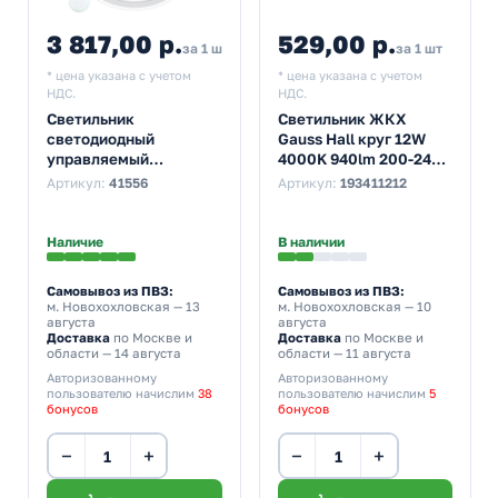
3 817,00 р.
529,00 р.
4 198,70
за 1 шт
за 1 шт
* цена указана с учетом
* цена указана с учетом
НДС.
НДС.
Светильник
Светильник ЖКХ
светодиодный
Gauss Hall круг 12W
управляемый
4000K 940lm 200-240V
накладной Feron
IP40 D135х32мм белый
Артикул:
41556
Артикул:
193411212
AL5800 RING тарелка
LED
80W 3000K-6500K
белый
Наличие
В наличии
Самовывоз из ПВЗ:
Самовывоз из ПВЗ:
м. Новохохловская
— 13
м. Новохохловская
— 10
августа
августа
Доставка
по Москве и
Доставка
по Москве и
области — 14 августа
области — 11 августа
Авторизованному
Авторизованному
пользователю начислим
38
пользователю начислим
5
бонусов
бонусов
−
+
−
+