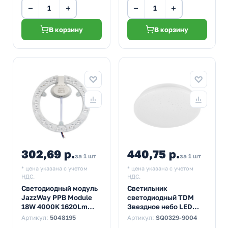
−
+
−
+
В корзину
В корзину
302,69 р.
440,75 р.
за 1 шт
за 1 шт
* цена указана с учетом
* цена указана с учетом
НДС.
НДС.
Светодиодный модуль
Светильник
JazzWay PPB Module
светодиодный TDM
18W 4000K 1620Lm
Звездное небо LED
D155mm IP20 с
ДПБ 02 12W 6000K
Артикул:
5048195
Артикул:
SQ0329-9004
драйвером, магнитное
800Lm D210mm