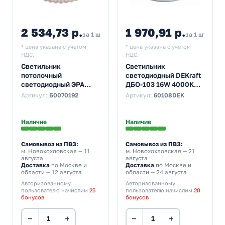
2 534,73 р.
1 970,91 р.
2 816,37
за 1 шт
за 1 шт
* цена указана с учетом
* цена указана с учетом
НДС.
НДС.
Светильник
Светильник
потолочный
светодиодный DEKraft
светодиодный ЭРА
ДБО-103 16W 4000K
SPB-6 Chester 84W
1500Lm IP44 белый
Артикул:
Б0070192
Артикул:
60108DEK
3000K-6500K белый-
280x60mm
золото без ДУ
Наличие
Наличие
Самовывоз из ПВЗ:
Самовывоз из ПВЗ:
м. Новохохловская
— 11
м. Новохохловская
— 21
августа
августа
Доставка
по Москве и
Доставка
по Москве и
области — 12 августа
области — 24 августа
Авторизованному
Авторизованному
пользователю начислим
25
пользователю начислим
20
бонусов
бонусов
−
+
−
+