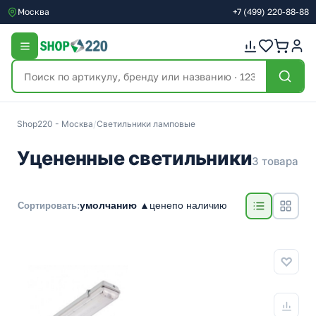
Москва
+7
(499)
220-88-88
Shop220 - Москва
/
Светильники ламповые
Уцененные светильники
3 товара
умолчанию ▲
цене
по наличию
Сортировать: