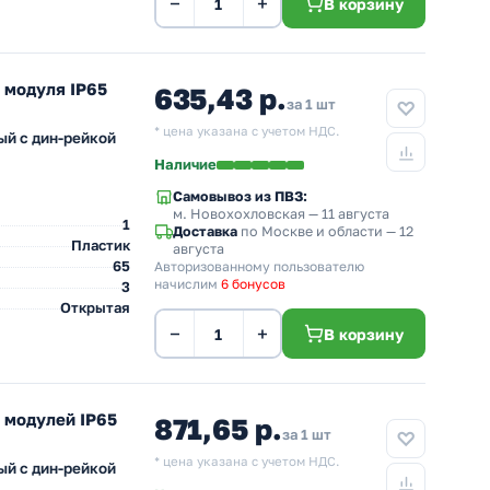
−
+
В корзину
 модуля IP65
635,43 р.
за 1 шт
* цена указана с учетом НДС.
й с дин-рейкой
Наличие
Самовывоз из ПВЗ:
м. Новохохловская
— 11 августа
1
Доставка
по Москве и области — 12
Пластик
августа
65
Авторизованному пользователю
начислим
6 бонусов
3
Открытая
−
+
В корзину
5 модулей IP65
871,65 р.
за 1 шт
* цена указана с учетом НДС.
й с дин-рейкой