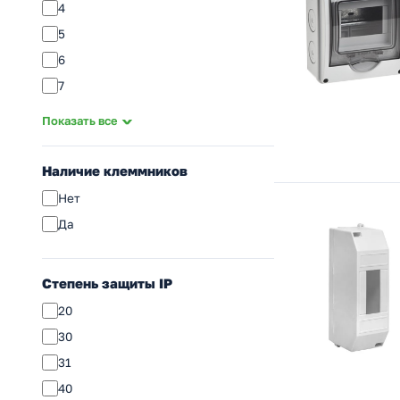
4
5
6
7
8
Показать все
9
10
Наличие клеммников
12
Нет
14
Да
15
16
Степень защиты IP
18
20
20
30
21
31
24
40