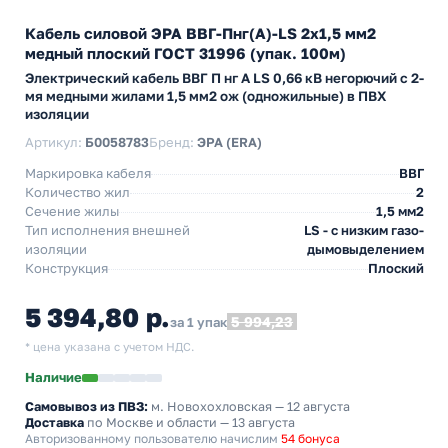
Кабель силовой ЭРА ВВГ-Пнг(А)-LS 2х1,5 мм2
медный плоский ГОСТ 31996 (упак. 100м)
Электрический кабель ВВГ П нг А LS 0,66 кВ негорючий с 2-
мя медными жилами 1,5 мм2 ож (одножильные) в ПВХ
изоляции
Артикул:
Б0058783
Бренд:
ЭРА (ERA)
Маркировка кабеля
ВВГ
Количество жил
2
Сечение жилы
1,5 мм2
Тип исполнения внешней
LS - с низким газо-
изоляции
дымовыделением
Конструкция
Плоский
5 394,80 р.
5 994,23
за 1 упак
* цена указана с учетом НДС.
Наличие
Самовывоз из ПВЗ:
м. Новохохловская
— 12 августа
Доставка
по Москве и области — 13 августа
Авторизованному пользователю начислим
54 бонуса