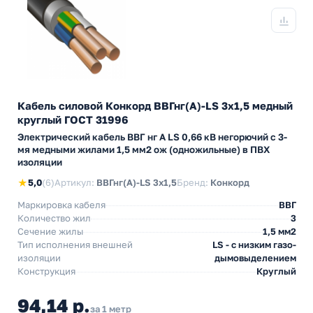
Кабель силовой Конкорд ВВГнг(А)-LS 3х1,5 медный
круглый ГОСТ 31996
Электрический кабель ВВГ нг А LS 0,66 кВ негорючий с 3-
мя медными жилами 1,5 мм2 ож (одножильные) в ПВХ
изоляции
★
5,0
(6)
Артикул:
ВВГнг(А)-LS 3х1,5
Бренд:
Конкорд
Маркировка кабеля
ВВГ
Количество жил
3
Сечение жилы
1,5 мм2
Тип исполнения внешней
LS - с низким газо-
изоляции
дымовыделением
Конструкция
Круглый
94,14 р.
за 1 метр