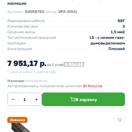
изоляции
Артикул:
Б0058793
Бренд:
ЭРА (ERA)
Маркировка кабеля
ВВГ
Количество жил
3
Сечение жилы
1,5 мм2
Тип исполнения внешней
LS - с низким газо-
изоляции
дымовыделением
Конструкция
Плоский
7 951,17 р.
8 834,63
за 1 упак
* цена указана с учетом НДС.
Наличие
Авторизованному пользователю начислим
80 бонусов
−
+
В корзину
Новинка