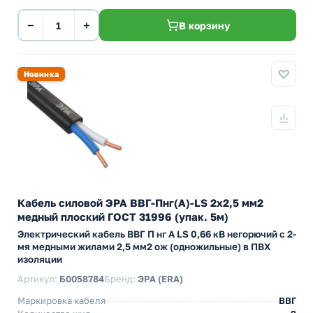
−
+
В корзину
Новинка
Кабель силовой ЭРА ВВГ-Пнг(А)-LS 2х2,5 мм2
медный плоский ГОСТ 31996 (упак. 5м)
Электрический кабель ВВГ П нг А LS 0,66 кВ негорючий с 2-
мя медными жилами 2,5 мм2 ож (одножильные) в ПВХ
изоляции
Артикул:
Б0058784
Бренд:
ЭРА (ERA)
Маркировка кабеля
ВВГ