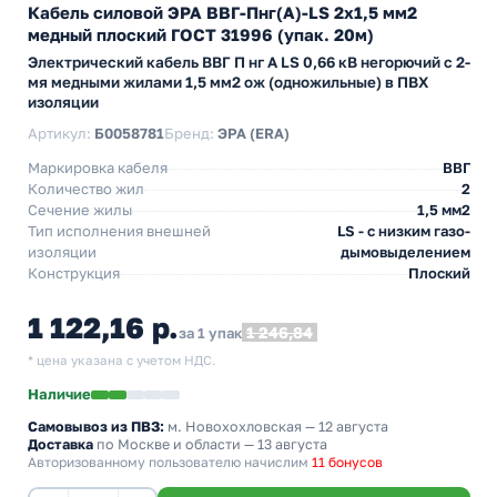
Кабель силовой ЭРА ВВГ-Пнг(А)-LS 2х1,5 мм2
медный плоский ГОСТ 31996 (упак. 20м)
Электрический кабель ВВГ П нг А LS 0,66 кВ негорючий с 2-
мя медными жилами 1,5 мм2 ож (одножильные) в ПВХ
изоляции
Артикул:
Б0058781
Бренд:
ЭРА (ERA)
Маркировка кабеля
ВВГ
Количество жил
2
Сечение жилы
1,5 мм2
Тип исполнения внешней
LS - с низким газо-
изоляции
дымовыделением
Конструкция
Плоский
1 122,16 р.
1 246,84
за 1 упак
* цена указана с учетом НДС.
Наличие
Самовывоз из ПВЗ:
м. Новохохловская
— 12 августа
Доставка
по Москве и области — 13 августа
Авторизованному пользователю начислим
11 бонусов