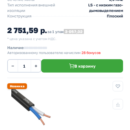
Тип исполнения внешней
LS - с низким газо-
изоляции
дымовыделением
Конструкция
Плоский
2 751,59 р.
3 057,32
за 1 упак
* цена указана с учетом НДС.
Наличие
Авторизованному пользователю начислим
28 бонусов
−
+
В корзину
Новинка