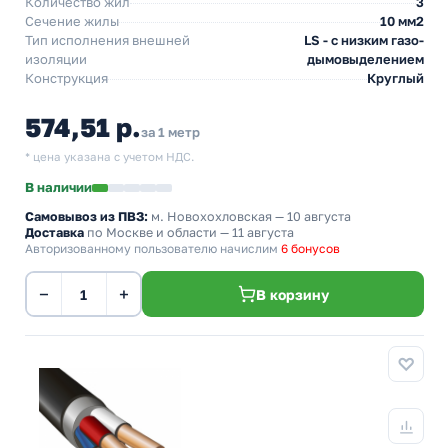
Количество жил
3
Сечение жилы
10 мм2
Тип исполнения внешней
LS - с низким газо-
изоляции
дымовыделением
Конструкция
Круглый
574,51 р.
за 1 метр
* цена указана с учетом НДС.
В наличии
Самовывоз из ПВЗ:
м. Новохохловская
— 10 августа
Доставка
по Москве и области — 11 августа
Авторизованному пользователю начислим
6 бонусов
−
+
В корзину