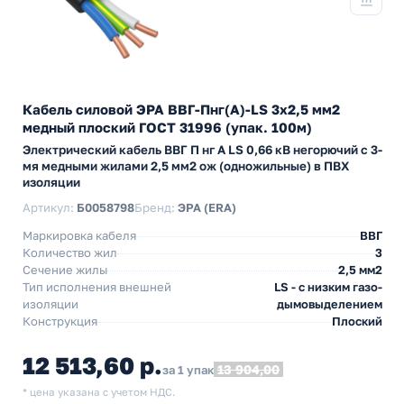
Кабель силовой ЭРА ВВГ-Пнг(А)-LS 3х2,5 мм2
медный плоский ГОСТ 31996 (упак. 100м)
Электрический кабель ВВГ П нг А LS 0,66 кВ негорючий с 3-
мя медными жилами 2,5 мм2 ож (одножильные) в ПВХ
изоляции
Артикул:
Б0058798
Бренд:
ЭРА (ERA)
Маркировка кабеля
ВВГ
Количество жил
3
Сечение жилы
2,5 мм2
Тип исполнения внешней
LS - с низким газо-
изоляции
дымовыделением
Конструкция
Плоский
12 513,60 р.
13 904,00
за 1 упак
* цена указана с учетом НДС.