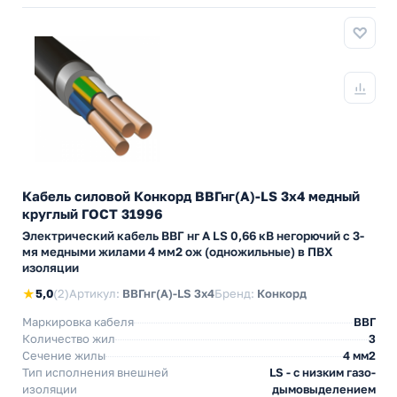
Кабель силовой Конкорд ВВГнг(А)-LS 3х4 медный
круглый ГОСТ 31996
Электрический кабель ВВГ нг А LS 0,66 кВ негорючий с 3-
мя медными жилами 4 мм2 ож (одножильные) в ПВХ
изоляции
★
5,0
(2)
Артикул:
ВВГнг(А)-LS 3х4
Бренд:
Конкорд
Маркировка кабеля
ВВГ
Количество жил
3
Сечение жилы
4 мм2
Тип исполнения внешней
LS - с низким газо-
изоляции
дымовыделением