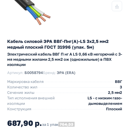
Кабель силовой ЭРА ВВГ-Пнг(А)-LS 3х2,5 мм2
медный плоский ГОСТ 31996 (упак. 5м)
Электрический кабель ВВГ П нг А LS 0,66 кВ негорючий с 3-
мя медными жилами 2,5 мм2 ож (одножильные) в ПВХ
изоляции
Артикул:
Б0058794
Бренд:
ЭРА (ERA)
Маркировка кабеля
ВВГ
Количество жил
3
Сечение жилы
2,5 мм2
Тип исполнения внешней
LS - с низким газо-
изоляции
дымовыделением
Конструкция
Плоский
687,90 р.
764,33
за 1 упак