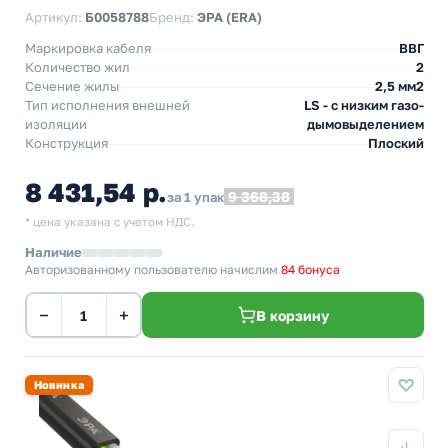
Артикул:
Б0058788
Бренд:
ЭРА (ERA)
Маркировка кабеля
ВВГ
Количество жил
2
Сечение жилы
2,5 мм2
Тип исполнения внешней
LS - с низким газо-
изоляции
дымовыделением
Конструкция
Плоский
8 431,54 р.
9 368,38
за 1 упак
* цена указана с учетом НДС.
Наличие
Авторизованному пользователю начислим
84 бонуса
−
+
В корзину
Новинка