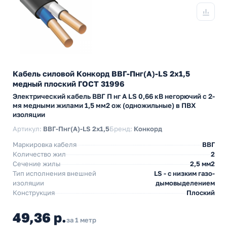
Кабель силовой Конкорд ВВГ-Пнг(А)-LS 2х1,5
медный плоский ГОСТ 31996
Электрический кабель ВВГ П нг А LS 0,66 кВ негорючий с 2-
мя медными жилами 1,5 мм2 ож (одножильные) в ПВХ
изоляции
Артикул:
ВВГ-Пнг(А)-LS 2х1,5
Бренд:
Конкорд
Маркировка кабеля
ВВГ
Количество жил
2
Сечение жилы
2,5 мм2
Тип исполнения внешней
LS - с низким газо-
изоляции
дымовыделением
Конструкция
Плоский
49,36 р.
за 1 метр