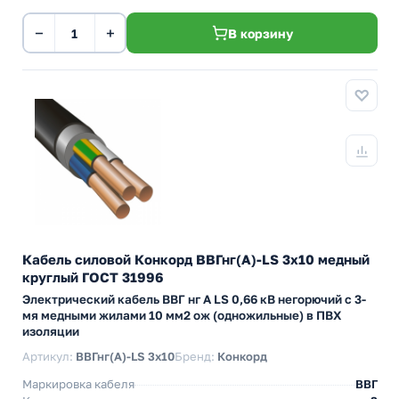
−
+
В корзину
Кабель силовой Конкорд ВВГнг(А)-LS 3х10 медный
круглый ГОСТ 31996
Электрический кабель ВВГ нг А LS 0,66 кВ негорючий с 3-
мя медными жилами 10 мм2 ож (одножильные) в ПВХ
изоляции
Артикул:
ВВГнг(А)-LS 3х10
Бренд:
Конкорд
Маркировка кабеля
ВВГ