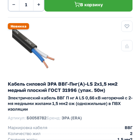
−
+
В корзину
Новинка
Кабель силовой ЭРА ВВГ-Пнг(А)-LS 2х1,5 мм2
медный плоский ГОСТ 31996 (упак. 50м)
Электрический кабель ВВГ П нг А LS 0,66 кВ негорючий с 2-
мя медными жилами 1,5 мм2 ож (одножильные) в ПВХ
изоляции
Артикул:
Б0058782
Бренд:
ЭРА (ERA)
Маркировка кабеля
ВВГ
Количество жил
2
Сечение жилы
1,5 мм2