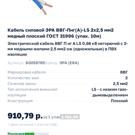
Кабель силовой ЭРА ВВГ-Пнг(А)-LS 2х2,5 мм2
медный плоский ГОСТ 31996 (упак. 10м)
Электрический кабель ВВГ П нг А LS 0,66 кВ негорючий с 2-
мя медными жилами 2,5 мм2 ож (одножильные) в ПВХ
изоляции
Артикул:
Б0058785
Бренд:
ЭРА (ERA)
Маркировка кабеля
ВВГ
Количество жил
2
Сечение жилы
2,5 мм2
Тип исполнения внешней
LS - с низким газо-
изоляции
дымовыделением
Конструкция
Плоский
910,79 р.
1 011,99
за 1 упак
* цена указана с учетом НДС.
Наличие