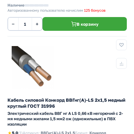
Наличие
Авторизованному пользователю начислим
125 бонусов
−
+
В корзину
Кабель силовой Конкорд ВВГнг(А)-LS 2х1,5 медный
круглый ГОСТ 31996
Электрический кабель ВВГ нг А LS 0,66 кВ негорючий с 2-
мя медными жилами 1,5 мм2 ож (одножильные) в ПВХ
изоляции
★
5,0
(1)
Артикул:
ВВГнг(А)-LS 2х1,5
Бренд:
Конкорд