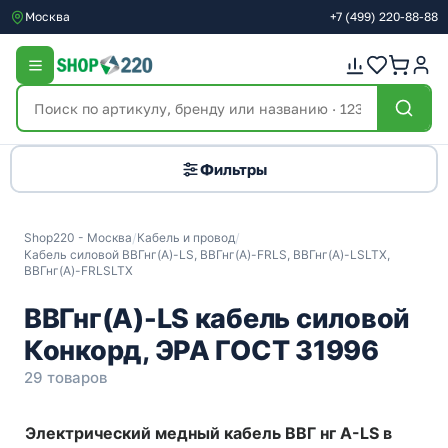
Москва
+7
(499)
220-88-88
Фильтры
Shop220 - Москва
/
Кабель и провод
/
Кабель силовой ВВГнг(А)-LS, ВВГнг(А)-FRLS, ВВГнг(А)-LSLTX,
ВВГнг(А)-FRLSLTX
ВВГнг(А)-LS кабель силовой
Конкорд, ЭРА ГОСТ 31996
29 товаров
Электрический медный кабель ВВГ нг А-LS в