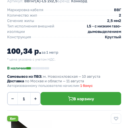
Артикул:
ВВГнг(А)-LS 2x2,5
Бренд:
Конкорд
Маркировка кабеля
ВВГ
Количество жил
2
Сечение жилы
2,5 мм2
Тип исполнения внешней
LS - с низким газо-
изоляции
дымовыделением
Конструкция
Круглый
100,34 р.
за 1 метр
* цена указана с учетом НДС.
В наличии
Самовывоз из ПВЗ:
м. Новохохловская
— 10 августа
Доставка
по Москве и области — 11 августа
Авторизованному пользователю начислим
1 бонус
−
+
В корзину
Хит