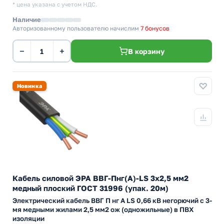
* цена указана с учетом НДС.
Наличие
Авторизованному пользователю начислим
7 бонусов
−
+
В корзину
Новинка
Кабель силовой ЭРА ВВГ-Пнг(А)-LS 3х2,5 мм2
медный плоский ГОСТ 31996 (упак. 20м)
Электрический кабель ВВГ П нг А LS 0,66 кВ негорючий с 3-
мя медными жилами 2,5 мм2 ож (одножильные) в ПВХ
изоляции