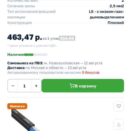
Количество жил
2
Сечение жилы
2,5 мм2
Тип исполнения внешней
LS - с низким газо-
изоляции
дымовыделением
Конструкция
Плоский
463,47 р.
514,96
за 1 упак
* цена указана с учетом НДС.
Наличие
Самовывоз из ПВЗ:
м. Новохохловская
— 12 августа
Доставка
по Москве и области — 13 августа
Авторизованному пользователю начислим
5 бонусов
−
+
В корзину
Новинка