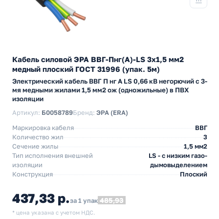
Кабель силовой ЭРА ВВГ-Пнг(А)-LS 3х1,5 мм2
медный плоский ГОСТ 31996 (упак. 5м)
Электрический кабель ВВГ П нг А LS 0,66 кВ негорючий с 3-
мя медными жилами 1,5 мм2 ож (одножильные) в ПВХ
изоляции
Артикул:
Б0058789
Бренд:
ЭРА (ERA)
Маркировка кабеля
ВВГ
Количество жил
3
Сечение жилы
1,5 мм2
Тип исполнения внешней
LS - с низким газо-
изоляции
дымовыделением
Конструкция
Плоский
437,33 р.
485,93
за 1 упак
* цена указана с учетом НДС.