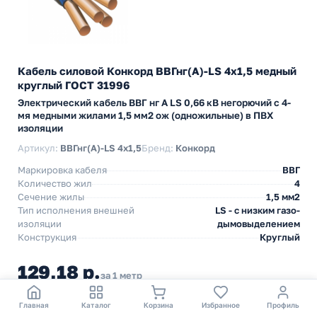
Кабель силовой Конкорд ВВГнг(А)-LS 4х1,5 медный
круглый ГОСТ 31996
Электрический кабель ВВГ нг А LS 0,66 кВ негорючий с 4-
мя медными жилами 1,5 мм2 ож (одножильные) в ПВХ
изоляции
Артикул:
ВВГнг(А)-LS 4x1,5
Бренд:
Конкорд
Маркировка кабеля
ВВГ
Количество жил
4
Сечение жилы
1,5 мм2
Тип исполнения внешней
LS - с низким газо-
изоляции
дымовыделением
Конструкция
Круглый
129,18 р.
за 1 метр
* цена указана с учетом НДС.
Главная
Каталог
Корзина
Избранное
Профиль
В наличии