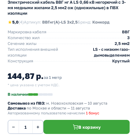
Электрический кабель ВВГ нг А LS 0,66 кВ негорючий с 3-
мя медными жилами 2,5 мм2 ож (одножильные) в ПВХ
изоляции
★
5,0
(4)
Артикул:
ВВГнг(А)-LS 3х2,5
Бренд:
Конкорд
Маркировка кабеля
ВВГ
Количество жил
3
Сечение жилы
2,5 мм2
Тип исполнения внешней
LS - с низким газо-
изоляции
дымовыделением
Конструкция
Круглый
144,87 р.
за 1 метр
* цена указана с учетом НДС.
В наличии
Самовывоз из ПВЗ:
м. Новохохловская
— 10 августа
Доставка
по Москве и области — 11 августа
Авторизованному пользователю начислим
1 бонус
−
+
В корзину