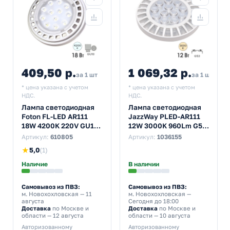
409,50 р.
1 069,32 р.
за 1 шт
за 1 шт
* цена указана с учетом
* цена указана с учетом
НДС.
НДС.
Лампа светодиодная
Лампа светодиодная
Foton FL-LED AR111
JazzWay PLED-AR111
18W 4200K 220V GU10
12W 3000K 960Lm G53
30° 1400Lm холодный
185-265V
Артикул:
610805
Артикул:
1036155
свет
★
5,0
(1)
Наличие
В наличии
Самовывоз из ПВЗ:
Самовывоз из ПВЗ:
м. Новохохловская
— 11
м. Новохохловская
—
августа
Сегодня до 18:00
Доставка
по Москве и
Доставка
по Москве и
области — 12 августа
области — 10 августа
Авторизованному
Авторизованному