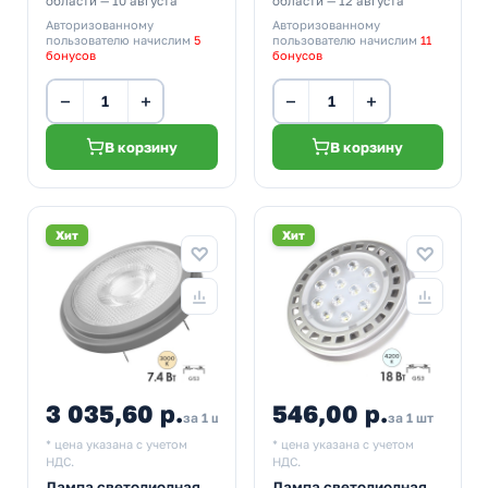
области — 10 августа
области — 12 августа
Авторизованному
Авторизованному
пользователю начислим
5
пользователю начислим
11
бонусов
бонусов
−
+
−
+
В корзину
В корзину
Хит
Хит
3 035,60 р.
546,00 р.
за 1 шт
за 1 шт
* цена указана с учетом
* цена указана с учетом
НДС.
НДС.
Лампа светодиодная
Лампа светодиодная