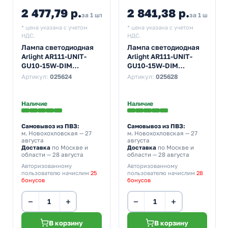
2 477,79 р.
2 841,38 р.
за 1 шт
за 1 шт
* цена указана с учетом
* цена указана с учетом
НДС.
НДС.
Лампа светодиодная
Лампа светодиодная
Arlight AR111-UNIT-
Arlight AR111-UNIT-
GU10-15W-DIM
GU10-15W-DIM
Day4000 4000K 220V
Day4000 4000K 220V
Артикул:
025624
Артикул:
025628
120° 1100Lm холодный
24° 1100Lm холодный
свет
свет
Наличие
Наличие
Самовывоз из ПВЗ:
Самовывоз из ПВЗ:
м. Новохохловская
— 27
м. Новохохловская
— 27
августа
августа
Доставка
по Москве и
Доставка
по Москве и
области — 28 августа
области — 28 августа
Авторизованному
Авторизованному
пользователю начислим
25
пользователю начислим
28
бонусов
бонусов
−
+
−
+
В корзину
В корзину