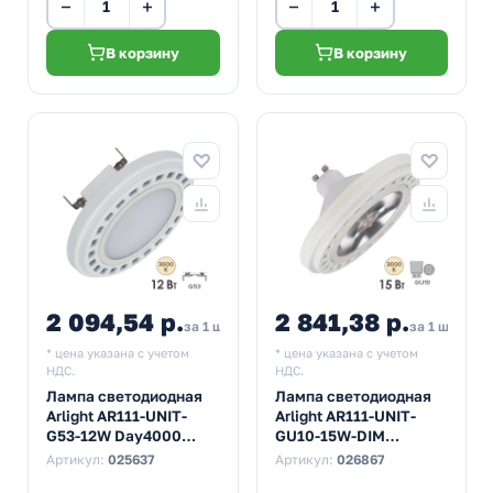
−
+
−
+
В корзину
В корзину
2 094,54 р.
2 841,38 р.
за 1 шт
за 1 шт
* цена указана с учетом
* цена указана с учетом
НДС.
НДС.
Лампа светодиодная
Лампа светодиодная
Arlight AR111-UNIT-
Arlight AR111-UNIT-
G53-12W Day4000
GU10-15W-DIM
4000K 12V 120° 950Lm
Warm3000 3000K 220V
Артикул:
025637
Артикул:
026867
холодный свет
24° 1100Lm тепло-