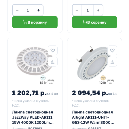
−
+
−
+
В корзину
В корзину
1 202,71 р.
2 094,54 р.
за 1 шт
за 1 шт
* цена указана с учетом
* цена указана с учетом
НДС.
НДС.
Лампа светодиодная
Лампа светодиодная
JazzWay PLED-AR111
Arlight AR111-UNIT-
15W 4000K 1200Lm
G53-12W Warm3000
G53 185-265V
3000K 12V 120° 950Lm
Артикул:
5017962
Артикул:
026887