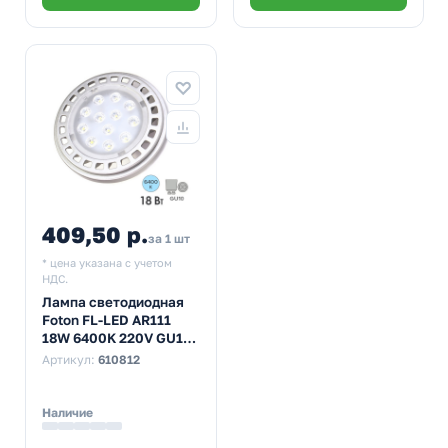
409,50 р.
за 1 шт
* цена указана с учетом
НДС.
Лампа светодиодная
Foton FL-LED AR111
18W 6400K 220V GU10
30° 1400Lm дневной
Артикул:
610812
свет
Наличие