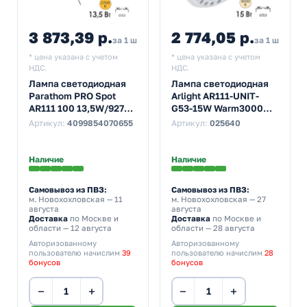
3 873,39 р.
2 774,05 р.
за 1 шт
за 1 шт
* цена указана с учетом
* цена указана с учетом
НДС.
НДС.
Лампа светодиодная
Лампа светодиодная
Parathom PRO Spot
Arlight AR111-UNIT-
AR111 100 13,5W/927
G53-15W Warm3000
2700K 12V G53 24°
3000K 12V 24° 1100Lm
Артикул:
4099854070655
Артикул:
025640
950Lm DIM теплый
тепло-белый свет
свет
Наличие
Наличие
Самовывоз из ПВЗ:
Самовывоз из ПВЗ:
м. Новохохловская
— 11
м. Новохохловская
— 27
августа
августа
Доставка
по Москве и
Доставка
по Москве и
области — 12 августа
области — 28 августа
Авторизованному
Авторизованному
пользователю начислим
39
пользователю начислим
28
бонусов
бонусов
−
+
−
+