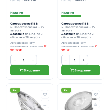
тепло-белый свет
Наличие
Наличие
Самовывоз из ПВЗ:
Самовывоз из ПВЗ:
м. Новохохловская
— 27
м. Новохохловская
— 27
августа
августа
Доставка
по Москве и
Доставка
по Москве и
области — 28 августа
области — 28 августа
Авторизованному
Авторизованному
пользователю начислим
12
пользователю начислим
21
бонусов
бонус
−
+
−
+
В корзину
В корзину
Хит
Хит