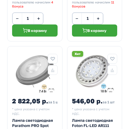
пользователю начислим
4
пользователю начислим
11
бонуса
бонусов
−
+
−
+
В корзину
В корзину
Хит
2 822,05 р.
546,00 р.
за 1 шт
за 1 шт
* цена указана с учетом
* цена указана с учетом
НДС.
НДС.
Лампа светодиодная
Лампа светодиодная
Parathom PRO Spot
Foton FL-LED AR111