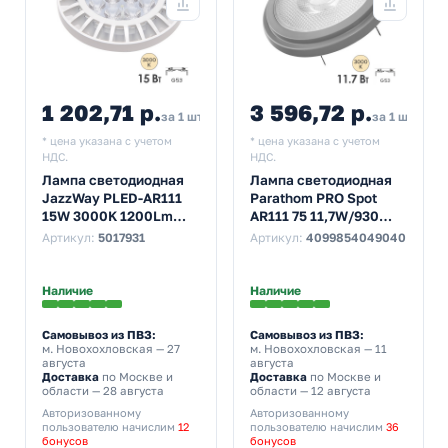
1 202,71 р.
3 596,72 р.
за 1 шт
за 1 шт
* цена указана с учетом
* цена указана с учетом
НДС.
НДС.
Лампа светодиодная
Лампа светодиодная
JazzWay PLED-AR111
Parathom PRO Spot
15W 3000K 1200Lm
AR111 75 11,7W/930
G53 185-265V
3000K 12V G53 24°
Артикул:
5017931
Артикул:
4099854049040
800Lm DIM тепло-
белый свет
Наличие
Наличие
Самовывоз из ПВЗ:
Самовывоз из ПВЗ:
м. Новохохловская
— 27
м. Новохохловская
— 11
августа
августа
Доставка
по Москве и
Доставка
по Москве и
области — 28 августа
области — 12 августа
Авторизованному
Авторизованному
пользователю начислим
12
пользователю начислим
36
бонусов
бонусов