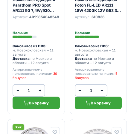
Parathom PRO Spot
Foton FL-LED AR111
AR111 50 7,4W/930
18W 4200K 12V G53 30°
3000K 12V G53 24°
1400Lm холодный свет
Артикул:
4099854048548
Артикул:
610836
450Lm DIM тепло-
белый свет
Наличие
Наличие
Самовывоз из ПВЗ:
Самовывоз из ПВЗ:
м. Новохохловская
— 11
м. Новохохловская
— 11
августа
августа
Доставка
по Москве и
Доставка
по Москве и
области — 12 августа
области — 12 августа
Авторизованному
Авторизованному
пользователю начислим
30
пользователю начислим
5
бонусов
бонусов
−
+
−
+
В корзину
В корзину
Хит