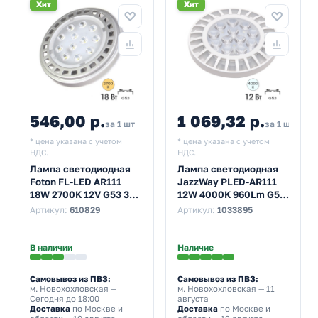
Хит
Хит
546,00 р.
1 069,32 р.
за 1 шт
за 1 шт
* цена указана с учетом
* цена указана с учетом
НДС.
НДС.
Лампа светодиодная
Лампа светодиодная
Foton FL-LED AR111
JazzWay PLED-AR111
18W 2700K 12V G53 30°
12W 4000K 960Lm G53
1400Lm теплый свет
185-265V
Артикул:
610829
Артикул:
1033895
В наличии
Наличие
Самовывоз из ПВЗ:
Самовывоз из ПВЗ:
м. Новохохловская
—
м. Новохохловская
— 11
Сегодня до 18:00
августа
Доставка
по Москве и
Доставка
по Москве и