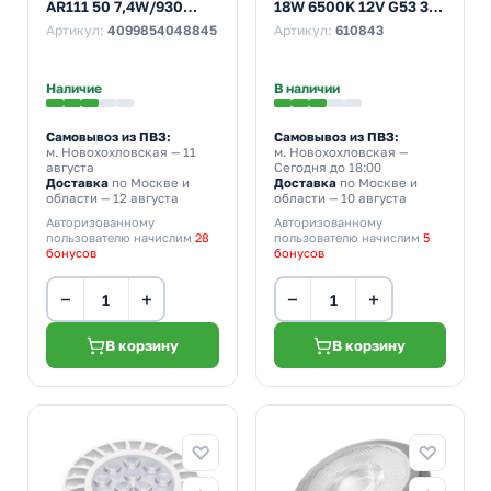
AR111 50 7,4W/930
18W 6500K 12V G53 30°
3000K 12V G53 40°
1400Lm дневной свет
Артикул:
4099854048845
Артикул:
610843
450Lm DIM тепло-
белый свет
Наличие
В наличии
Самовывоз из ПВЗ:
Самовывоз из ПВЗ:
м. Новохохловская
— 11
м. Новохохловская
—
августа
Сегодня до 18:00
Доставка
по Москве и
Доставка
по Москве и
области — 12 августа
области — 10 августа
Авторизованному
Авторизованному
пользователю начислим
28
пользователю начислим
5
бонусов
бонусов
−
+
−
+
В корзину
В корзину