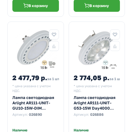
В корзину
В корзину
2 477,79 р.
2 774,05 р.
за 1 шт
за 1 шт
* цена указана с учетом
* цена указана с учетом
НДС.
НДС.
Лампа светодиодная
Лампа светодиодная
Arlight AR111-UNIT-
Arlight AR111-UNIT-
GU10-15W-DIM
G53-15W Day4000
Warm3000 3000K 220V
4000K 12V 24° 1100Lm
Артикул:
026890
Артикул:
026886
120° 1100Lm тепло-
холодный свет
белый свет
Наличие
Наличие