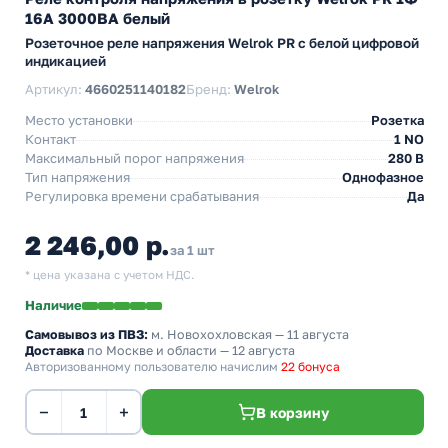
16А 3000ВА белый
Розеточное реле напряжения Welrok PR с белой цифровой
индикацией
Артикул:
4660251140182
Бренд:
Welrok
Место установки
Розетка
Контакт
1 NO
Максимальный порог напряжения
280 В
Тип напряжения
Однофазное
Регулировка времени срабатывания
Да
2 246,00 р.
за 1 шт
* цена указана с учетом НДС.
Наличие
Самовывоз из ПВЗ:
м. Новохохловская
— 11 августа
Доставка
по Москве и области — 12 августа
Авторизованному пользователю начислим
22 бонуса
−
+
В корзину