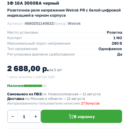
1Ф 16А 3000ВА черный
Розеточное реле напряжения Welrok PR с белой цифровой
индикацией в черном корпусе
Артикул:
4660251140632
Бренд:
Welrok
Место установки
Розетка
Контакт
1 NO
Максимальный порог напряжения
280 В
Тип напряжения
Однофазное
Регулировка времени срабатывания
Да
2 688,00 р.
за 1 шт
* цена указана с учетом НДС.
Наличие
Самовывоз из ПВЗ:
м. Новохохловская
— 11 августа
Доставка
по Москве и области — 12 августа
Авторизованному пользователю начислим
27 бонусов
−
+
В корзину