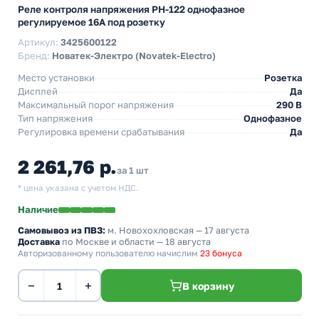
Реле контроля напряжения PH-122 однофазное
регулируемое 16А под розетку
Артикул:
3425600122
Бренд:
Новатек-Электро (Novatek-Electro)
Место установки
Розетка
Дисплей
Да
Максимальный порог напряжения
290 В
Тип напряжения
Однофазное
Регулировка времени срабатывания
Да
2 261,76 р.
за 1 шт
* цена указана с учетом НДС.
Наличие
Самовывоз из ПВЗ:
м. Новохохловская
— 17 августа
Доставка
по Москве и области — 18 августа
Авторизованному пользователю начислим
23 бонуса
−
+
В корзину