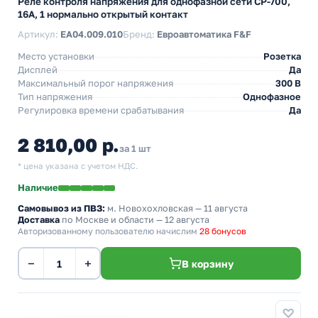
Реле контроля напряжения для однофазной сети CP-700,
16А, 1 нормально открытый контакт
Артикул:
EA04.009.010
Бренд:
Евроавтоматика F&F
Место установки
Розетка
Дисплей
Да
Максимальный порог напряжения
300 В
Тип напряжения
Однофазное
Регулировка времени срабатывания
Да
2 810,00 р.
за 1 шт
* цена указана с учетом НДС.
Наличие
Самовывоз из ПВЗ:
м. Новохохловская
— 11 августа
Доставка
по Москве и области — 12 августа
Авторизованному пользователю начислим
28 бонусов
−
+
В корзину