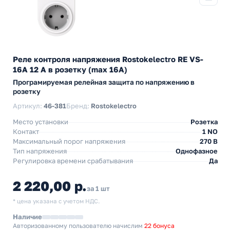
Реле контроля напряжения Rostokelectro RE VS-
16A 12 А в розетку (max 16A)
Програмируемая релейная защита по напряжению в
розетку
Артикул:
46-381
Бренд:
Rostokelectro
Место установки
Розетка
Контакт
1 NO
Максимальный порог напряжения
270 В
Тип напряжения
Однофазное
Регулировка времени срабатывания
Да
2 220,00 р.
за 1 шт
* цена указана с учетом НДС.
Наличие
Авторизованному пользователю начислим
22 бонуса