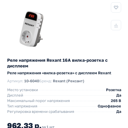
Реле напряжения Rexant 16А вилка-розетка c
дисплеем
Реле напряжения «вилка-розетка» c дисплеем Rexant
Артикул:
10-6040
Бренд:
Rexant (Рексант)
Место установки
Розетка
Дисплей
Да
Максимальный порог напряжения
265 В
Тип напряжения
Однофазное
Регулировка времени срабатывания
Да
962,33 р.
за 1 шт