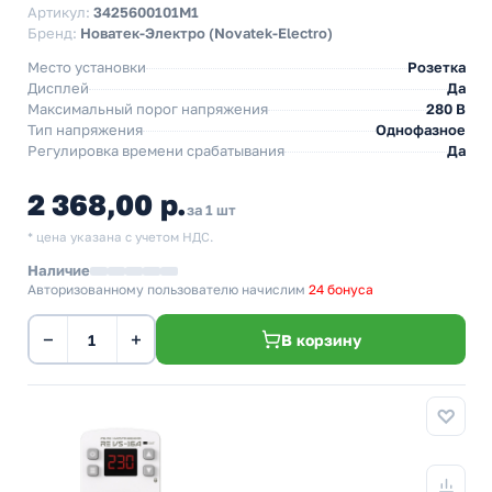
Артикул:
3425600101М1
Бренд:
Новатек-Электро (Novatek-Electro)
Место установки
Розетка
Дисплей
Да
Максимальный порог напряжения
280 В
Тип напряжения
Однофазное
Регулировка времени срабатывания
Да
2 368,00 р.
за 1 шт
* цена указана с учетом НДС.
Наличие
Авторизованному пользователю начислим
24 бонуса
−
+
В корзину