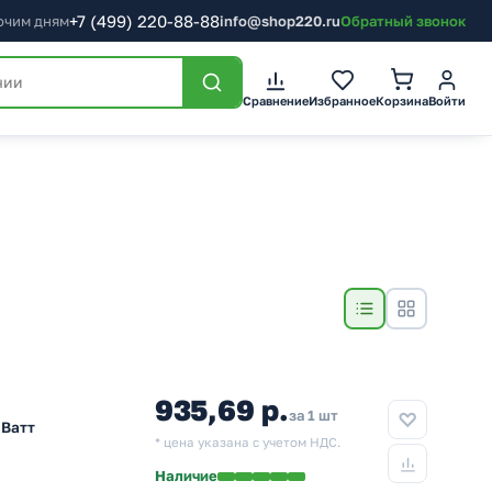
+7
(499)
220-88-88
бочим дням
info@shop220.ru
Обратный звонок
Сравнение
Избранное
Корзина
Войти
935,69 р.
за 1 шт
 Ватт
* цена указана с учетом НДС.
Наличие