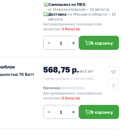
Самовывоз из ПВЗ:
м. Новохохловская
— 12 августа
Доставка
по Москве и области — 13
августа
Авторизованному пользователю
начислим
9 бонусов
−
+
В корзину
ноблок
568,75 р.
за 1 шт
щностью 70 Ватт
* цена указана с учетом НДС.
Наличие
Авторизованному пользователю
начислим
6 бонусов
−
+
В корзину