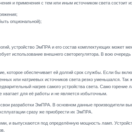
ения и применения с тем или иным источником света состоит из
ряжения;
ыть опциональной);
логий, устройство ЭмПРА и его состав комплектующих может мен
ебует использование внешнего светорегулятора. В вою очередь
е, которое обеспечивает ей долгий срок службы. Если бы вкл
енных или натриевых источников света резко уменьшался. Так 
редварительный нагрев самого устройства света. Само горение
е хватает для её работы и не является избыточным.
свои разработки ЭмПРА. В основном данные производители вы
эксплуатации сразу же приобрести их ЭмПРА.
ми, и выпускаются под определённую мощность ламп. Устройст
ов.