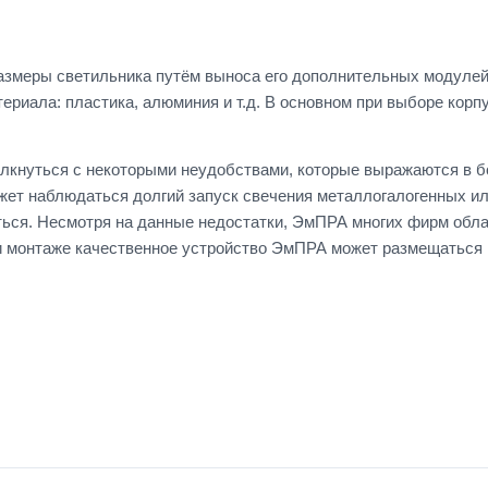
азмеры светильника путём выноса его дополнительных модулей
териала: пластика, алюминия и т.д. В основном при выборе кор
лкнуться с некоторыми неудобствами, которые выражаются в б
ожет наблюдаться долгий запуск свечения металлогалогенных и
ься. Несмотря на данные недостатки, ЭмПРА многих фирм облад
и монтаже качественное устройство ЭмПРА может размещаться 