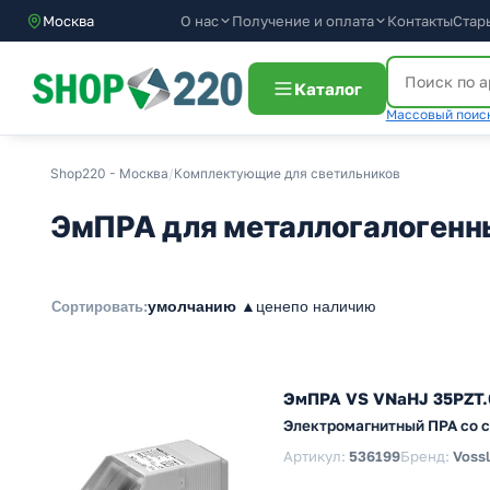
О нас
Получение и оплата
Контакты
Стар
Москва
Каталог
Массовый поиск
Shop220 - Москва
/
Комплектующие для светильников
ЭмПРА для металлогалогенн
умолчанию ▲
цене
по наличию
Сортировать:
ЭмПРА VS VNaHJ 35PZT.
Электромагнитный ПРА со с
Артикул:
536199
Бренд:
Voss