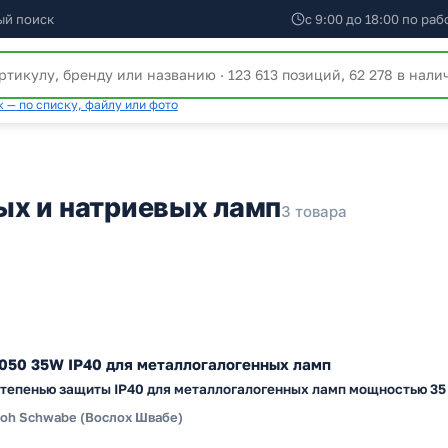
ый поиск
с 9:00 до 18:00 по ра
 — по списку, файлу или фото
ых и натриевых ламп
3 товара
050 35W IP40 для металлогалогенных ламп
тепенью защиты IP40 для металлогалогенных ламп мощностью 35
loh Schwabe (Вослох Швабе)