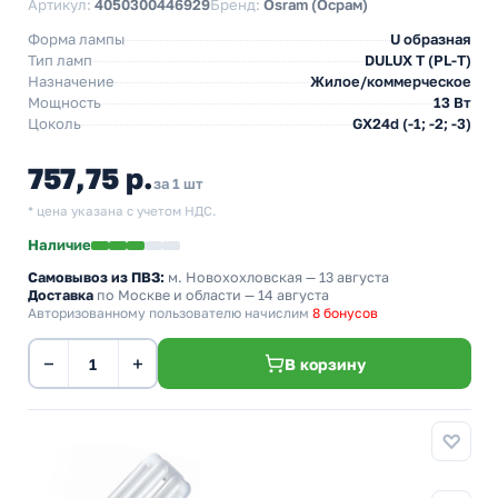
Артикул:
4050300446929
Бренд:
Osram (Осрам)
Форма лампы
U образная
Тип ламп
DULUX T (PL-T)
Назначение
Жилое/коммерческое
Мощность
13 Вт
Цоколь
GX24d (-1; -2; -3)
757,75 р.
за 1 шт
* цена указана с учетом НДС.
Наличие
Самовывоз из ПВЗ:
м. Новохохловская
— 13 августа
Доставка
по Москве и области — 14 августа
Авторизованному пользователю начислим
8 бонусов
−
+
В корзину