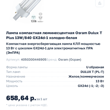
Лампа компактная люминесцентная Osram Dulux T
Plus 13W/840 GX24d-1 холодно-белая
Компактная энергосберегающая лампа КЛЛ мощностью
13 Вт с цоколем GX24d-1 для электромагнитных ПРА
(ЭмПРА)
Артикул:
4050300446905
Бренд:
Osram (Осрам)
Форма лампы
U образная
Тип ламп
DULUX T (PL-T)
Назначение
Жилое/коммерческое
Мощность
13 Вт
Цоколь
GX24d (-1; -2; -3)
658,64 р.
за 1 шт
* цена указана с учетом НДС.