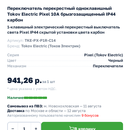
Переключатель перекрестный одноклавишный
Tokov Electric Pixel 10А брызгозащищенный IP44
карбон
1-клавишный электрический перекрестный выключатель
света Pixel IP44 скрытой установки цвета карбон
Артикул:
TKE-PX-P1R-C14
Бренд:
Tokov Electric (Токов Электрик)
Серия
Pixel (Tokov Electric)
Цвет
Черный
Механизм
Переключатели
941,26 р.
за 1 шт
* цена указана с учетом НДС.
Наличие
Самовывоз из ПВЗ:
м. Новохохловская
— 11 августа
Доставка
по Москве и области — 12 августа
Авторизованному пользователю начислим
9 бонусов
−
+
В корзину