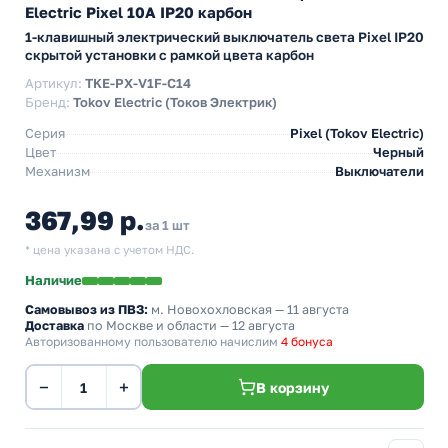
Electric Pixel 10А IP20 карбон
1-клавишный электрический выключатель света Pixel IP20
скрытой установки с рамкой цвета карбон
Артикул:
TKE-PX-V1F-C14
Бренд:
Tokov Electric (Токов Электрик)
Серия
Pixel (Tokov Electric)
Цвет
Черный
Механизм
Выключатели
367,99 р.
за 1 шт
* цена указана с учетом НДС.
Наличие
Самовывоз из ПВЗ:
м. Новохохловская
— 11 августа
Доставка
по Москве и области — 12 августа
Авторизованному пользователю начислим
4 бонуса
−
+
В корзину