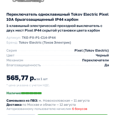
Переключатель одноклавишный Tokov Electric Pixel
10А брызгозащищенный IP44 карбон
1-клавишный электрический проходной выключатель с
двух мест Pixel IP44 скрытой установки цвета карбон
Артикул:
TKE-PX-P1-C14-IP44
Бренд:
Tokov Electric (Токов Электрик)
Серия
Pixel (Tokov Electric)
Цвет
Черный
Механизм
Переключатели
Влагозащищенность
Да
565,77 р.
за 1 шт
* цена указана с учетом НДС.
Наличие
Самовывоз из ПВЗ:
м. Новохохловская
— 11 августа
Доставка
по Москве и области — 12 августа
Авторизованному пользователю начислим
6 бонусов