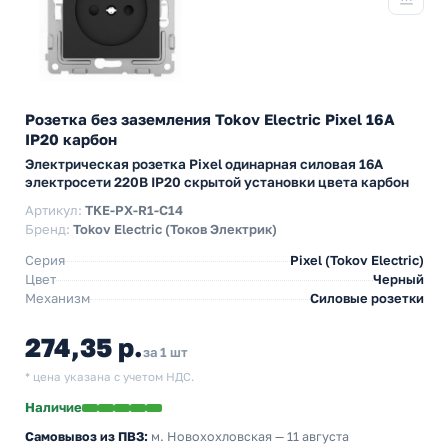
Розетка без заземления Tokov Electric Pixel 16А
IP20 карбон
Электрическая розетка Pixel одинарная силовая 16А
электросети 220В IP20 скрытой установки цвета карбон
Артикул:
TKE-PX-R1-C14
Бренд:
Tokov Electric (Токов Электрик)
Серия
Pixel (Tokov Electric)
Цвет
Черный
Механизм
Силовые розетки
274,35 р.
за 1 шт
* цена указана с учетом НДС.
Наличие
Самовывоз из ПВЗ:
м. Новохохловская
— 11 августа