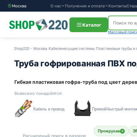
О нас
Получение и оплата
Контакты
Стар
Москва
Каталог
Массовый поиск
Shop220 - Москва
/
Кабеленесущие системы
/
Пластиковые трубы и 
Труба гофрированная ПВХ по
Гибкая пластиковая гофра-труба под цвет дере
Возможно понадобятся:
Кабель и провод
Прямой/быстрый монта
Промрукав
Э
×
Расширеный поиск в разделе