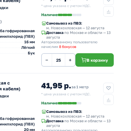
я кабеля)
* цена указана с учетом НДС.
адки
Наличие
)
Самовывоз из ПВЗ:
м. Новохохловская
— 12 августа
ба гофрированная
Доставка
по Москве и области — 13
инилхлорид (ПВХ)
августа
16 мм
Авторизованному пользователю
начислим
8 бонусов
Лёгкий
Бук
−
+
В корзину
ая с
41,95 р.
за 1 метр
я кабеля)
* цена указана с учетом НДС.
адки
Наличие
Самовывоз из ПВЗ:
м. Новохохловская
— 12 августа
ба гофрированная
Доставка
по Москве и области — 13
инилхлорид (ПВХ)
августа
20 мм
Авторизованному пользователю