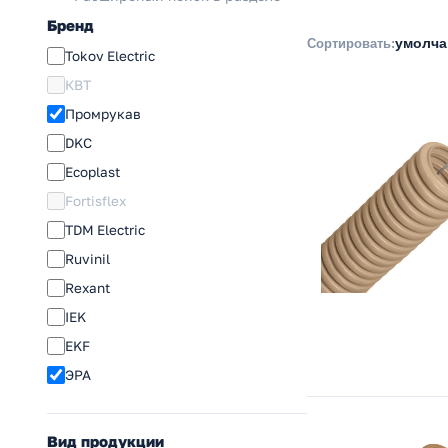
Бренд
умолч
Сортировать:
Tokov Electric
КВТ
Промрукав
DKC
Ecoplast
Fortisflex
TDM Electric
Ruvinil
Rexant
IEK
EKF
ЭРА
Вид продукции