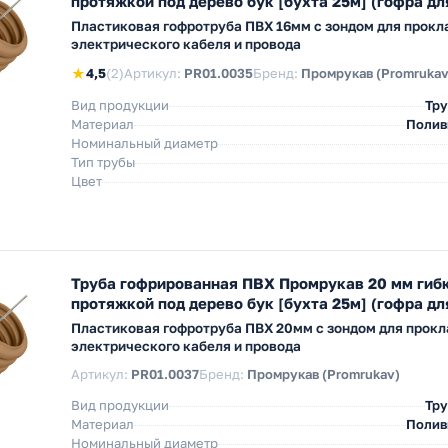
протяжкой под дерево бук [бухта 25м] (гофра дл
Пластиковая гофротруба ПВХ 16мм с зондом для прокл
электрического кабеля и провода
★
4,5
(2)
Артикул:
PR01.0035
Бренд:
Промрукав (Promrukav
Вид продукции
Тру
Материал
Полив
Номинальный диаметр
Тип трубы
Цвет
Труба гофрированная ПВХ Промрукав 20 мм гибк
протяжкой под дерево бук [бухта 25м] (гофра дл
Пластиковая гофротруба ПВХ 20мм с зондом для прокл
электрического кабеля и провода
Артикул:
PR01.0037
Бренд:
Промрукав (Promrukav)
Вид продукции
Тру
Материал
Полив
Номинальный диаметр