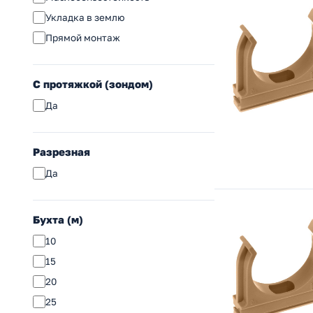
Укладка в землю
Прямой монтаж
С протяжкой (зондом)
Да
Разрезная
Да
Бухта (м)
10
15
20
25