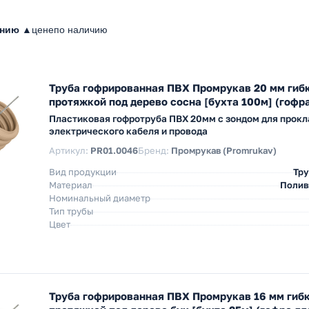
анию ▲
цене
по наличию
Труба гофрированная ПВХ Промрукав 20 мм гибк
протяжкой под дерево сосна [бухта 100м] (гофра
Пластиковая гофротруба ПВХ 20мм с зондом для прокл
электрического кабеля и провода
Артикул:
PR01.0046
Бренд:
Промрукав (Promrukav)
Вид продукции
Тру
Материал
Полив
Номинальный диаметр
Тип трубы
Цвет
Труба гофрированная ПВХ Промрукав 16 мм гибк