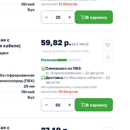
Лёгкий
начислим
11 бонусов
Бук
−
+
В корзину
ая с
59,82 р.
за 1 метр
я кабеля)
* цена указана с учетом НДС.
адки
Наличие
Самовывоз из ПВЗ:
м. Новохохловская
— 12 августа
ба гофрированная
Доставка
по Москве и области — 13
инилхлорид (ПВХ)
августа
25 мм
Авторизованному пользователю
Лёгкий
начислим
30 бонусов
Бук
−
+
В корзину
ая с