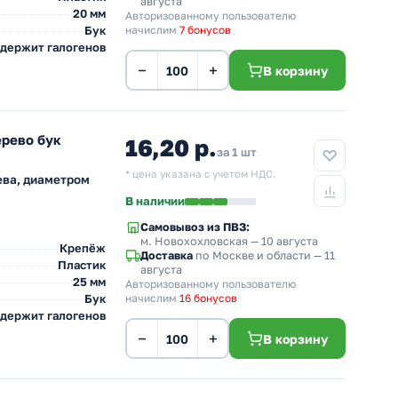
августа
20 мм
Авторизованному пользователю
Бук
начислим
7 бонусов
одержит галогенов
−
+
В корзину
ерево бук
16,20 р.
за 1 шт
* цена указана с учетом НДС.
ева, диаметром
В наличии
Самовывоз из ПВЗ:
м. Новохохловская
— 10 августа
Крепёж
Доставка
по Москве и области — 11
Пластик
августа
25 мм
Авторизованному пользователю
Бук
начислим
16 бонусов
одержит галогенов
−
+
В корзину