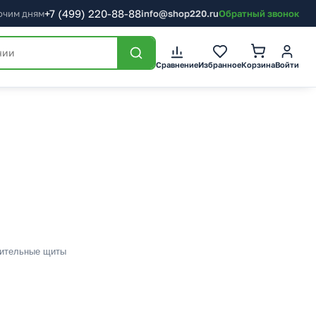
+7
(499)
220-88-88
бочим дням
info@shop220.ru
Обратный звонок
Сравнение
Избранное
Корзина
Войти
ительные щиты