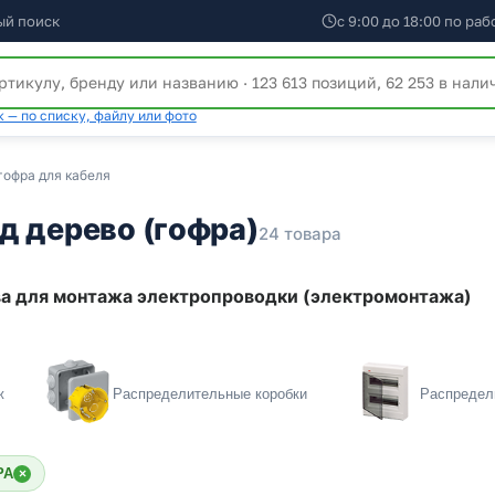
ый поиск
с 9:00 до 18:00 по ра
 — по списку, файлу или фото
гофра для кабеля
д дерево (гофра)
24 товара
ва для монтажа электропроводки (электромонтажа)
ж
Распределительные коробки
Распредел
РА
×