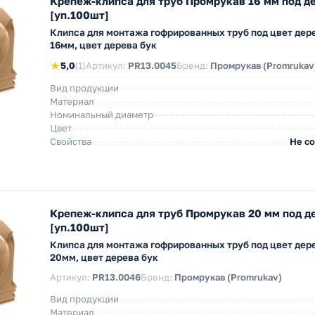
Крепеж-клипса для труб Промрукав 16 мм под д
[уп.100шт]
Клипса для монтажа гофрированных труб под цвет дер
16мм, цвет дерева бук
★
5,0
(1)
Артикул:
PR13.0045
Бренд:
Промрукав (Promrukav
Вид продукции
Материал
Номинальный диаметр
Цвет
Свойства
Не с
Крепеж-клипса для труб Промрукав 20 мм под д
[уп.100шт]
Клипса для монтажа гофрированных труб под цвет дер
20мм, цвет дерева бук
Артикул:
PR13.0046
Бренд:
Промрукав (Promrukav)
Вид продукции
Материал