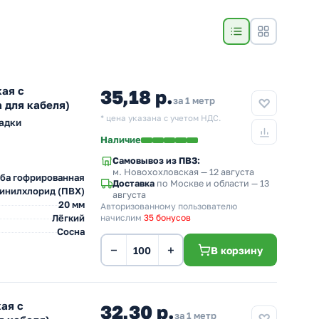
ая с
35,18 р.
за 1 метр
 для кабеля)
* цена указана с учетом НДС.
адки
Наличие
Самовывоз из ПВЗ:
м. Новохохловская
— 12 августа
ба гофрированная
Доставка
по Москве и области — 13
инилхлорид (ПВХ)
августа
20 мм
Авторизованному пользователю
Лёгкий
начислим
35 бонусов
Сосна
−
+
В корзину
ая с
32,30 р.
за 1 метр