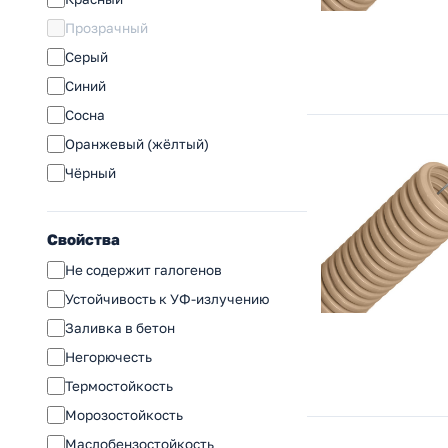
90
Прозрачный
110
Серый
125
Синий
140
Сосна
160
Оранжевый (жёлтый)
200
Чёрный
Свойства
Не содержит галогенов
Устойчивость к УФ-излучению
Заливка в бетон
Негорючесть
Термостойкость
Морозостойкость
Маслобензостойкость