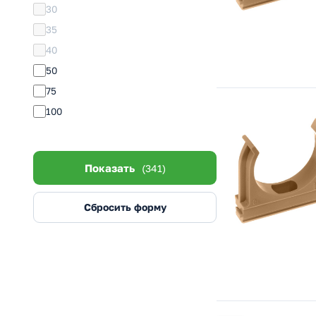
30
35
40
50
75
100
Показать
(341)
Сбросить форму