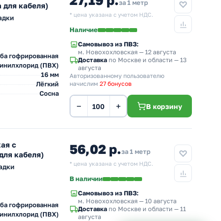
27,19 р.
за 1 метр
 для кабеля)
* цена указана с учетом НДС.
адки
Наличие
Самовывоз из ПВЗ:
м. Новохохловская
— 12 августа
ба гофрированная
Доставка
по Москве и области — 13
инилхлорид (ПВХ)
августа
16 мм
Авторизованному пользователю
Лёгкий
начислим
27 бонусов
Сосна
−
+
В корзину
ая с
56,02 р.
за 1 метр
для кабеля)
* цена указана с учетом НДС.
адки
В наличии
Самовывоз из ПВЗ:
м. Новохохловская
— 10 августа
ба гофрированная
Доставка
по Москве и области — 11
инилхлорид (ПВХ)
августа