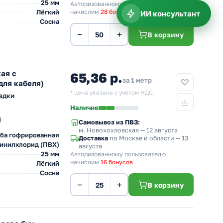
25 мм
Авторизованному пользователю
Лёгкий
начислим
28 бонусов
ИИ консультант
Сосна
−
+
В корзину
ая с
65,36 р.
за 1 метр
для кабеля)
* цена указана с учетом НДС.
адки
Наличие
)
Самовывоз из ПВЗ:
м. Новохохловская
— 12 августа
ба гофрированная
Доставка
по Москве и области — 13
инилхлорид (ПВХ)
августа
25 мм
Авторизованному пользователю
начислим
16 бонусов
Лёгкий
Сосна
−
+
В корзину