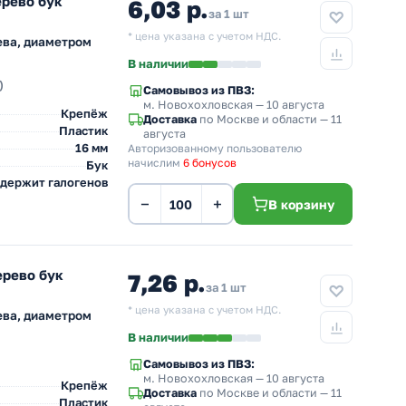
ерево бук
6,03 р.
за 1 шт
* цена указана с учетом НДС.
ева, диаметром
В наличии
)
Самовывоз из ПВЗ:
м. Новохохловская
— 10 августа
Крепёж
Доставка
по Москве и области — 11
Пластик
августа
16 мм
Авторизованному пользователю
начислим
6 бонусов
Бук
одержит галогенов
−
+
В корзину
ерево бук
7,26 р.
за 1 шт
* цена указана с учетом НДС.
ева, диаметром
В наличии
Самовывоз из ПВЗ:
м. Новохохловская
— 10 августа
Крепёж
Доставка
по Москве и области — 11
Пластик