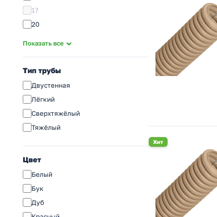
17
20
22
Показать все
23
25
Тип трубы
28
Двустенная
29
Лёгкий
32
Сверхтяжёлый
35
Тяжёлый
36
Хит
40
Цвет
48
Белый
50
Бук
63
Дуб
75
Красный