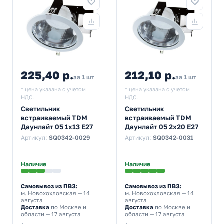
225,40 р.
212,10 р.
за 1 шт
за 1 шт
* цена указана с учетом
* цена указана с учетом
НДС.
НДС.
Светильник
Светильник
встраиваемый TDM
встраиваемый TDM
Даунлайт 05 1х13 E27
Даунлайт 05 2х20 E27
Артикул:
SQ0342-0029
Артикул:
SQ0342-0031
Наличие
Наличие
Самовывоз из ПВЗ:
Самовывоз из ПВЗ:
м. Новохохловская
— 14
м. Новохохловская
— 14
августа
августа
Доставка
по Москве и
Доставка
по Москве и
области — 17 августа
области — 17 августа