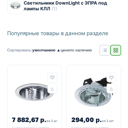
Светильники DownLight с ЭПРА под
лампы КЛЛ
(1)
Популярные товары в данном разделе
умолчанию ▲
цене
по наличию
Сортировать:
7 882,67 р.
294,00 р.
за 1 шт
за 1 шт
* цена указана с учетом
* цена указана с учетом