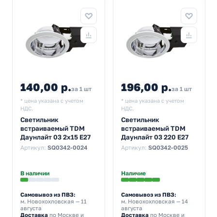
140,00 р.
196,00 р.
за 1 шт
за 1 шт
* цена указана с учетом
* цена указана с учетом
НДС.
НДС.
Светильник
Светильник
встраиваемый TDM
встраиваемый TDM
Даунлайт 03 2х15 E27
Даунлайт 03 220 E27
Артикул:
SQ0342-0024
Артикул:
SQ0342-0025
В наличии
Наличие
Самовывоз из ПВЗ:
Самовывоз из ПВЗ:
м. Новохохловская
— 11
м. Новохохловская
— 14
августа
августа
Доставка
по Москве и
Доставка
по Москве и