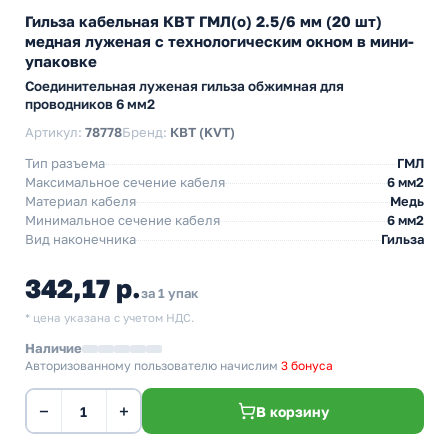
Гильза кабельная КВТ ГМЛ(о) 2.5/6 мм (20 шт)
медная луженая с технологическим окном в мини-
упаковке
Cоединительная луженая гильза обжимная для
проводников 6 мм2
Артикул:
78778
Бренд:
КВТ (KVT)
Тип разъема
ГМЛ
Максимальное сечение кабеля
6 мм2
Материал кабеля
Медь
Минимальное сечение кабеля
6 мм2
Вид наконечника
Гильза
342,17 р.
за 1 упак
* цена указана с учетом НДС.
Наличие
Авторизованному пользователю начислим
3 бонуса
−
+
В корзину