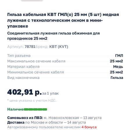
Гильза кабельная КВТ ГМЛ(о) 25 мм (5 шт) медная
луженая с технологическим окном в мини-
упаковке
Cоединительная луженая гильза обжимная для
проводников 25 мм2
Артикул:
78781
Бренд:
КВТ (KVT)
Тип разъема
ГМЛ
Максимальное сечение кабеля
25 мм2
Материал кабеля
Медь
Минимальное сечение кабеля
25 мм2
Вид наконечника
Гильза
402,91 р.
за 1 упак
* цена указана с учетом НДС.
Наличие
Самовывоз из ПВЗ:
м. Новохохловская
— 13 августа
Доставка
по Москве и области — 14 августа
Авторизованному пользователю начислим
4 бонуса