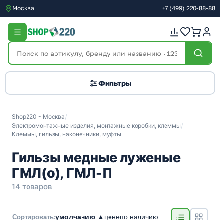
Москва
+7
(499)
220-88-88
Фильтры
Shop220 - Москва
/
Электромонтажные изделия, монтажные коробки, клеммы
/
Клеммы, гильзы, наконечники, муфты
Гильзы медные луженые
ГМЛ(о), ГМЛ-П
14 товаров
умолчанию ▲
цене
по наличию
Сортировать: