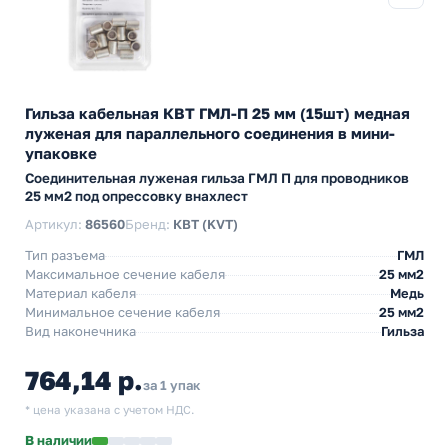
Гильза кабельная КВТ ГМЛ-П 25 мм (15шт) медная
луженая для параллельного соединения в мини-
упаковке
Cоединительная луженая гильза ГМЛ П для проводников
25 мм2 под опрессовку внахлест
Артикул:
86560
Бренд:
КВТ (KVT)
Тип разъема
ГМЛ
Максимальное сечение кабеля
25 мм2
Материал кабеля
Медь
Минимальное сечение кабеля
25 мм2
Вид наконечника
Гильза
764,14 р.
за 1 упак
* цена указана с учетом НДС.
В наличии