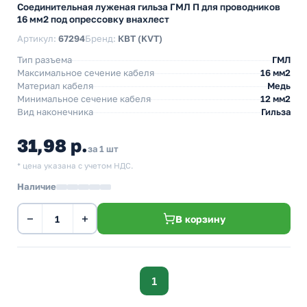
Cоединительная луженая гильза ГМЛ П для проводников
16 мм2 под опрессовку внахлест
Артикул:
67294
Бренд:
КВТ (KVT)
Тип разъема
ГМЛ
Максимальное сечение кабеля
16 мм2
Материал кабеля
Медь
Минимальное сечение кабеля
12 мм2
Вид наконечника
Гильза
31,98 р.
за 1 шт
* цена указана с учетом НДС.
Наличие
−
+
В корзину
1