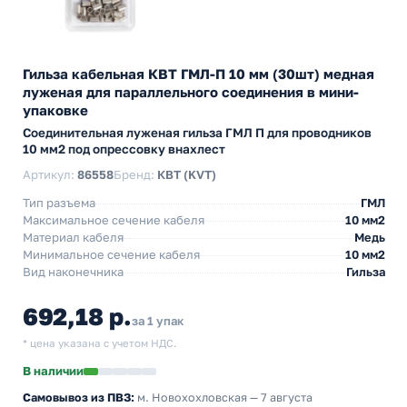
Гильза кабельная КВТ ГМЛ-П 10 мм (30шт) медная
луженая для параллельного соединения в мини-
упаковке
Cоединительная луженая гильза ГМЛ П для проводников
10 мм2 под опрессовку внахлест
Артикул:
86558
Бренд:
КВТ (KVT)
Тип разъема
ГМЛ
Максимальное сечение кабеля
10 мм2
Материал кабеля
Медь
Минимальное сечение кабеля
10 мм2
Вид наконечника
Гильза
692,18 р.
за 1 упак
* цена указана с учетом НДС.
В наличии
Самовывоз из ПВЗ:
м. Новохохловская
— 7 августа