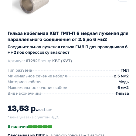
Гильза кабельная КВТ ГМЛ-П 6 медная луженая для
параллельного соединения от 2.5 до 6 мм2
Cоединительная луженая гильза ГМЛ П для проводников 6
мм2 под опрессовку внахлест
Артикул:
67292
Бренд:
КВТ (KVT)
Тип разъема
ГМЛ
Минимальное сечение кабеля
2.5 мм2
Материал кабеля
Медь
Максимальное сечение кабеля
6 мм2
Вид наконечника
Гильза
13,53 р.
за 1 шт
* цена указана с учетом НДС.
В наличии
Самовывоз из ПВЗ:
м. Новохохловская
— 7 августа