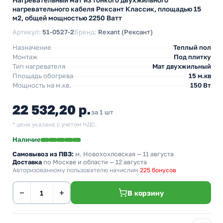
Нагревательный мат из тонкого двухжильного
нагревательного кабеля Рексант Классик, площадью 15
м2, общей мощностью 2250 Ватт
Артикул:
51-0527-2
Бренд:
Rexant (Рексант)
Назначение
Теплый пол
Монтаж
Под плитку
Тип нагревателя
Мат двухжильный
Площадь обогрева
15 м.кв
Мощность на м.кв.
150 Вт
22 532,20 р.
за 1 шт
* цена указана с учетом НДС.
Наличие
Самовывоз из ПВЗ:
м. Новохохловская
— 11 августа
Доставка
по Москве и области — 12 августа
Авторизованному пользователю начислим
225 бонусов
−
+
В корзину