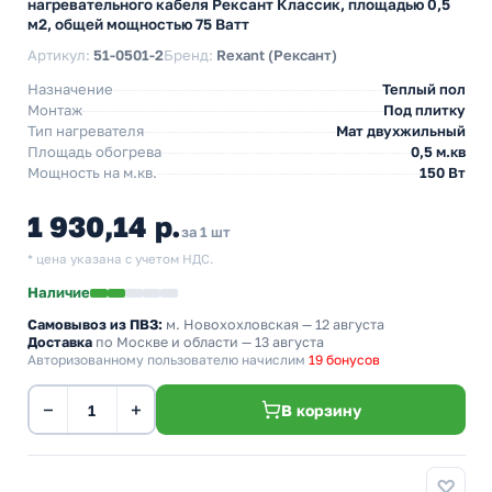
нагревательного кабеля Рексант Классик, площадью 0,5
м2, общей мощностью 75 Ватт
Артикул:
51-0501-2
Бренд:
Rexant (Рексант)
Назначение
Теплый пол
Монтаж
Под плитку
Тип нагревателя
Мат двухжильный
Площадь обогрева
0,5 м.кв
Мощность на м.кв.
150 Вт
1 930,14 р.
за 1 шт
* цена указана с учетом НДС.
Наличие
Самовывоз из ПВЗ:
м. Новохохловская
— 12 августа
Доставка
по Москве и области — 13 августа
Авторизованному пользователю начислим
19 бонусов
−
+
В корзину