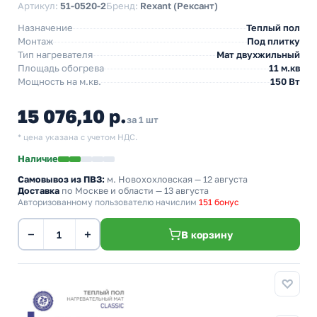
Артикул:
51-0520-2
Бренд:
Rexant (Рексант)
Назначение
Теплый пол
Монтаж
Под плитку
Тип нагревателя
Мат двухжильный
Площадь обогрева
11 м.кв
Мощность на м.кв.
150 Вт
15 076,10 р.
за 1 шт
* цена указана с учетом НДС.
Наличие
Самовывоз из ПВЗ:
м. Новохохловская
— 12 августа
Доставка
по Москве и области — 13 августа
Авторизованному пользователю начислим
151 бонус
−
+
В корзину