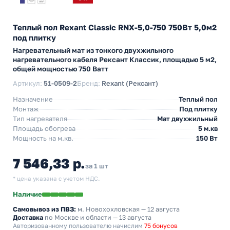
Теплый пол Rexant Classic RNX-5,0-750 750Вт 5,0м2
под плитку
Нагревательный мат из тонкого двухжильного
нагревательного кабеля Рексант Классик, площадью 5 м2,
общей мощностью 750 Ватт
Артикул:
51-0509-2
Бренд:
Rexant (Рексант)
Назначение
Теплый пол
Монтаж
Под плитку
Тип нагревателя
Мат двухжильный
Площадь обогрева
5 м.кв
Мощность на м.кв.
150 Вт
7 546,33 р.
за 1 шт
* цена указана с учетом НДС.
Наличие
Самовывоз из ПВЗ:
м. Новохохловская
— 12 августа
Доставка
по Москве и области — 13 августа
Авторизованному пользователю начислим
75 бонусов