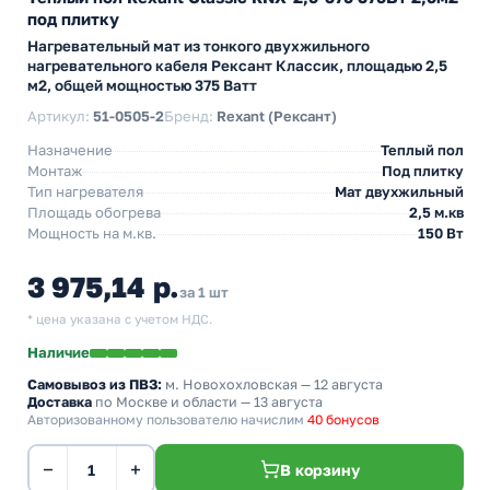
под плитку
Нагревательный мат из тонкого двухжильного
нагревательного кабеля Рексант Классик, площадью 2,5
м2, общей мощностью 375 Ватт
Артикул:
51-0505-2
Бренд:
Rexant (Рексант)
Назначение
Теплый пол
Монтаж
Под плитку
Тип нагревателя
Мат двухжильный
Площадь обогрева
2,5 м.кв
Мощность на м.кв.
150 Вт
3 975,14 р.
за 1 шт
* цена указана с учетом НДС.
Наличие
Самовывоз из ПВЗ:
м. Новохохловская
— 12 августа
Доставка
по Москве и области — 13 августа
Авторизованному пользователю начислим
40 бонусов
−
+
В корзину