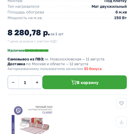
Монтаж
Под плитку
Тип нагревателя
Мат двухжильный
Площадь обогрева
6 м.кв
Мощность на м.кв.
150 Вт
8 280,78 р.
за 1 шт
* цена указана с учетом НДС.
Наличие
Самовывоз из ПВЗ:
м. Новохохловская
— 11 августа
Доставка
по Москве и области — 12 августа
Авторизованному пользователю начислим
83 бонуса
−
+
В корзину