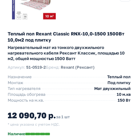
Теплый пол Rexant Classic RNX-10,0-1500 1500Вт
10,0м2 под плитку
Нагревательный мат из тонкого двухжильного
нагревательного кабеля Рексант Классик, площадью 10
м2, общей мощностью 1500 Ватт
Артикул:
51-0519-2
Бренд:
Rexant (Рексант)
Назначение
Теплый пол
Монтаж
Под плитку
Тип нагревателя
Мат двухжильный
Площадь обогрева
10 м.кв
Мощность на м.кв.
150 Вт
12 090,70 р.
за 1 шт
* цена указана с учетом НДС.
Наличие