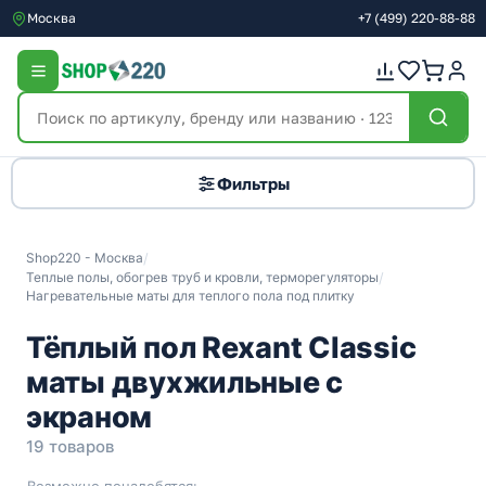
Москва
+7
(499)
220-88-88
Фильтры
Shop220 - Москва
/
Теплые полы, обогрев труб и кровли, терморегуляторы
/
Нагревательные маты для теплого пола под плитку
Тёплый пол Rexant Classic
маты двухжильные с
экраном
19 товаров