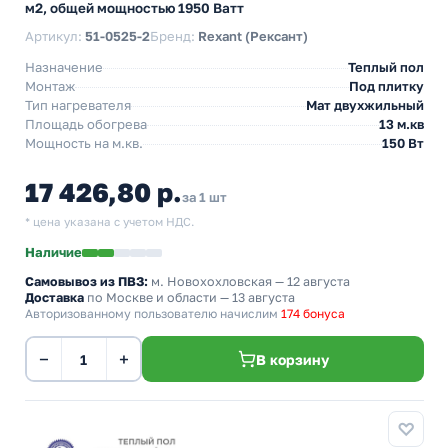
м2, общей мощностью 1950 Ватт
Артикул:
51-0525-2
Бренд:
Rexant (Рексант)
Назначение
Теплый пол
Монтаж
Под плитку
Тип нагревателя
Мат двухжильный
Площадь обогрева
13 м.кв
Мощность на м.кв.
150 Вт
17 426,80 р.
за 1 шт
* цена указана с учетом НДС.
Наличие
Самовывоз из ПВЗ:
м. Новохохловская
— 12 августа
Доставка
по Москве и области — 13 августа
Авторизованному пользователю начислим
174 бонуса
−
+
В корзину