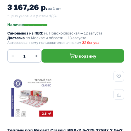
3 167,26 р.
за 1 шт
* цена указана с учетом НДС.
Наличие
Самовывоз из ПВЗ:
м. Новохохловская
— 12 августа
Доставка
по Москве и области — 13 августа
Авторизованному пользователю начислим
32 бонуса
−
+
В корзину
Теплый пол Rexant Classic RNX-2,5-375 375Вт 2,5м2