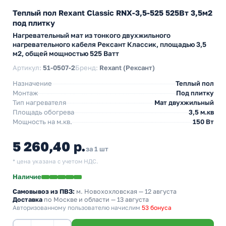
Теплый пол Rexant Classic RNX-3,5-525 525Вт 3,5м2
под плитку
Нагревательный мат из тонкого двухжильного
нагревательного кабеля Рексант Классик, площадью 3,5
м2, общей мощностью 525 Ватт
Артикул:
51-0507-2
Бренд:
Rexant (Рексант)
Назначение
Теплый пол
Монтаж
Под плитку
Тип нагревателя
Мат двухжильный
Площадь обогрева
3,5 м.кв
Мощность на м.кв.
150 Вт
5 260,40 р.
за 1 шт
* цена указана с учетом НДС.
Наличие
Самовывоз из ПВЗ:
м. Новохохловская
— 12 августа
Доставка
по Москве и области — 13 августа
Авторизованному пользователю начислим
53 бонуса