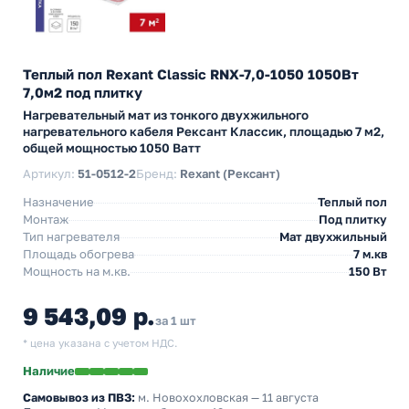
Теплый пол Rexant Classic RNX-7,0-1050 1050Вт
7,0м2 под плитку
Нагревательный мат из тонкого двухжильного
нагревательного кабеля Рексант Классик, площадью 7 м2,
общей мощностью 1050 Ватт
Артикул:
51-0512-2
Бренд:
Rexant (Рексант)
Назначение
Теплый пол
Монтаж
Под плитку
Тип нагревателя
Мат двухжильный
Площадь обогрева
7 м.кв
Мощность на м.кв.
150 Вт
9 543,09 р.
за 1 шт
* цена указана с учетом НДС.
Наличие
Самовывоз из ПВЗ:
м. Новохохловская
— 11 августа