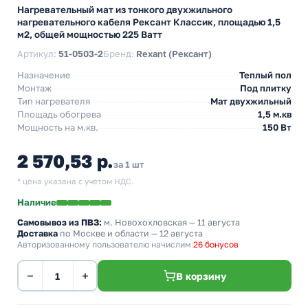
Нагревательный мат из тонкого двухжильного
нагревательного кабеля Рексант Классик, площадью 1,5
м2, общей мощностью 225 Ватт
Артикул:
51-0503-2
Бренд:
Rexant (Рексант)
Назначение
Теплый пол
Монтаж
Под плитку
Тип нагревателя
Мат двухжильный
Площадь обогрева
1,5 м.кв
Мощность на м.кв.
150 Вт
2 570,53 р.
за 1 шт
* цена указана с учетом НДС.
Наличие
Самовывоз из ПВЗ:
м. Новохохловская
— 11 августа
Доставка
по Москве и области — 12 августа
Авторизованному пользователю начислим
26 бонусов
−
+
В корзину