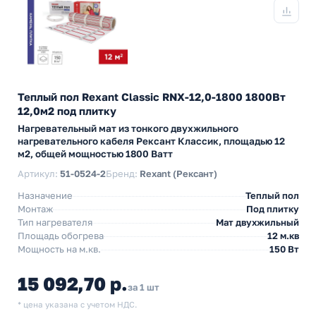
Теплый пол Rexant Classic RNX-12,0-1800 1800Вт
12,0м2 под плитку
Нагревательный мат из тонкого двухжильного
нагревательного кабеля Рексант Классик, площадью 12
м2, общей мощностью 1800 Ватт
Артикул:
51-0524-2
Бренд:
Rexant (Рексант)
Назначение
Теплый пол
Монтаж
Под плитку
Тип нагревателя
Мат двухжильный
Площадь обогрева
12 м.кв
Мощность на м.кв.
150 Вт
15 092,70 р.
за 1 шт
* цена указана с учетом НДС.