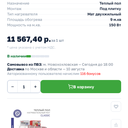
Назначение
Теплый пол
Монтаж
Под плитку
Тип нагревателя
Мат двухжильный
Площадь обогрева
9 м.кв
Мощность на м.кв.
150 Вт
11 567,40 р.
за 1 шт
* цена указана с учетом НДС.
В наличии
Самовывоз из ПВЗ:
м. Новохохловская
— Сегодня до 18:00
Доставка
по Москве и области — 10 августа
Авторизованному пользователю начислим
116 бонусов
−
+
В корзину