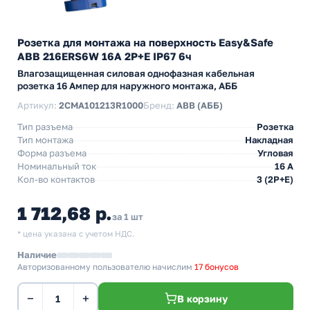
Розетка для монтажа на поверхность Easy&Safe
ABB 216ERS6W 16A 2P+E IP67 6ч
Влагозащищенная силовая однофазная кабельная
розетка 16 Ампер для наружного монтажа, АББ
Артикул:
2CMA101213R1000
Бренд:
ABB (АББ)
Тип разъема
Розетка
Тип монтажа
Накладная
Форма разъема
Угловая
Номинальный ток
16 А
Кол-во контактов
3 (2P+E)
1 712,68 р.
за 1 шт
* цена указана с учетом НДС.
Наличие
Авторизованному пользователю начислим
17 бонусов
−
+
В корзину