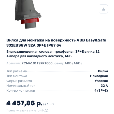
Вилка для монтажа на поверхность ABB Easy&Safe
332EBS6W 32A 3P+E IP67 6ч
Влагозащищенная силовая трехфазная 3P+E вилка 32
Ампера для накладного монтажа, АББ
Артикул:
2CMA101197R1000
Бренд:
ABB (АББ)
Тип разъема
Вилка
Тип монтажа
Накладная
Форма разъема
Угловая
Номинальный ток
32 А
Кол-во контактов
4 (3P+E)
4 457,86 р.
за 1 шт
* цена указана с учетом НДС.