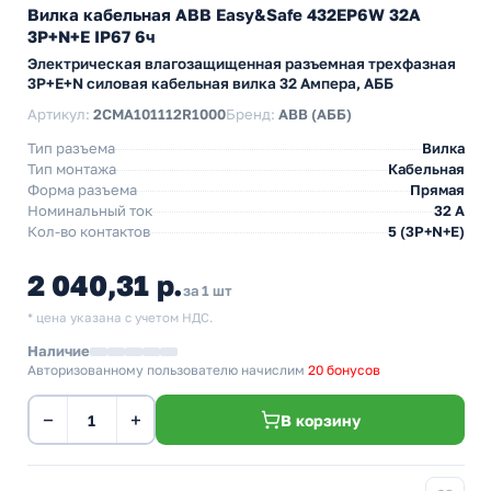
Вилка кабельная ABB Easy&Safe 432EP6W 32А
3P+N+E IP67 6ч
Электрическая влагозащищенная разъемная трехфазная
3P+E+N силовая кабельная вилка 32 Ампера, АББ
Артикул:
2CMA101112R1000
Бренд:
ABB (АББ)
Тип разъема
Вилка
Тип монтажа
Кабельная
Форма разъема
Прямая
Номинальный ток
32 А
Кол-во контактов
5 (3P+N+E)
2 040,31 р.
за 1 шт
* цена указана с учетом НДС.
Наличие
Авторизованному пользователю начислим
20 бонусов
−
+
В корзину