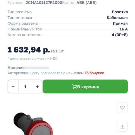
Артикул:
2CMA101127R1000
Бренд:
ABB (АББ)
Тип разъема
Розетка
Тип монтажа
Кабельная
Форма разъема
Прямая
Номинальный ток
16 А
Кол-во контактов
4 (3P+E)
1 632,94 р.
за 1 шт
* цена указана с учетом НДС.
Наличие
Авторизованному пользователю начислим
16 бонусов
−
+
В корзину