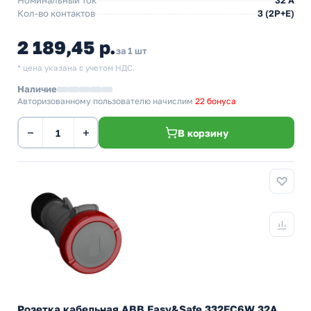
Номинальный ток
32 А
Кол-во контактов
3 (2P+E)
2 189,45 р.
за 1 шт
* цена указана с учетом НДС.
Наличие
Авторизованному пользователю начислим
22 бонуса
−
+
В корзину
Розетка кабельная ABB Easy&Safe 332EC6W 32А