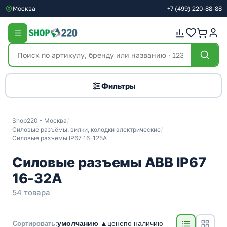
Москва
+7
(499)
220-88-88
Фильтры
Shop220 - Москва
/
Силовые разъёмы, вилки, колодки электрические
/
Силовые разъемы IP67 16-125А
Силовые разъемы ABB IP67
16-32A
54 товара
умолчанию ▲
цене
по наличию
Сортировать: