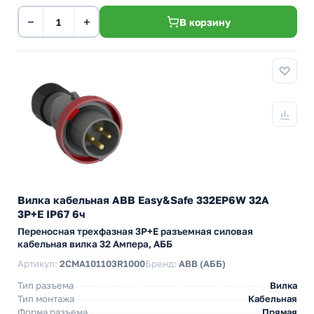
−
+
В корзину
Вилка кабельная ABB Easy&Safe 332EP6W 32А
3P+E IP67 6ч
Переносная трехфазная 3P+E разъемная силовая
кабельная вилка 32 Ампера, АББ
Артикул:
2CMA101103R1000
Бренд:
ABB (АББ)
Тип разъема
Вилка
Тип монтажа
Кабельная
Форма разъема
Прямая