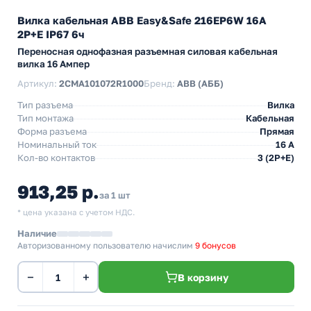
Вилка кабельная ABB Easy&Safe 216EP6W 16А
2P+E IP67 6ч
Переносная однофазная разъемная силовая кабельная
вилка 16 Ампер
Артикул:
2CMA101072R1000
Бренд:
ABB (АББ)
Тип разъема
Вилка
Тип монтажа
Кабельная
Форма разъема
Прямая
Номинальный ток
16 А
Кол-во контактов
3 (2P+E)
913,25 р.
за 1 шт
* цена указана с учетом НДС.
Наличие
Авторизованному пользователю начислим
9 бонусов
−
+
В корзину