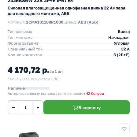
232EBS6W 32A 2P+E IP67 6ч
Силовая влагозащищенная однофазная вилка 32 Ампера
для накладного монтажа, АББ
Артикул:
2CMA101189R1000
Бренд:
ABB (АББ)
Тип разъема
Вилка
Тип монтажа
Накладная
Форма разъема
Угловая
Номинальный ток
32 А
Кол-во контактов
3 (2P+E)
4 170,72 р.
за 1 шт
* цена указана с учетом НДС.
Наличие
Авторизованному пользователю начислим
42 бонуса
−
+
В корзину