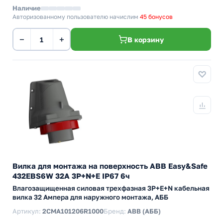
Наличие
Авторизованному пользователю начислим
45 бонусов
−
+
В корзину
Вилка для монтажа на поверхность ABB Easy&Safe
432EBS6W 32A 3P+N+E IP67 6ч
Влагозащищенная силовая трехфазная 3P+E+N кабельная
вилка 32 Ампера для наружного монтажа, АББ
Артикул:
2CMA101206R1000
Бренд:
ABB (АББ)