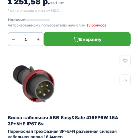
1 251,58 р.
за 1 шт
* цена указана с учетом НДС.
Наличие
Авторизованному пользователю начислим
13 бонусов
−
+
В корзину
Вилка кабельная ABB Easy&Safe 416EP6W 16А
3P+N+E IP67 6ч
Переносная трехфазная 3P+E+N разъемная силовая
кабельная вилка 16 Ампер