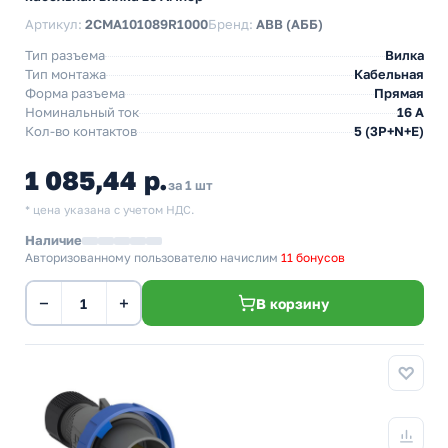
Артикул:
2CMA101089R1000
Бренд:
ABB (АББ)
Тип разъема
Вилка
Тип монтажа
Кабельная
Форма разъема
Прямая
Номинальный ток
16 А
Кол-во контактов
5 (3P+N+E)
1 085,44 р.
за 1 шт
* цена указана с учетом НДС.
Наличие
Авторизованному пользователю начислим
11 бонусов
−
+
В корзину