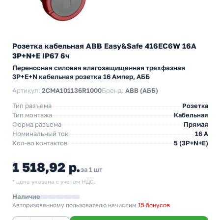
Розетка кабельная ABB Easy&Safe 416EC6W 16А
3P+N+E IP67 6ч
Переносная силовая влагозащищенная трехфазная
3P+E+N кабельная розетка 16 Ампер, АББ
Артикул:
2CMA101136R1000
Бренд:
ABB (АББ)
Тип разъема
Розетка
Тип монтажа
Кабельная
Форма разъема
Прямая
Номинальный ток
16 А
Кол-во контактов
5 (3P+N+E)
1 518,92 р.
за 1 шт
* цена указана с учетом НДС.
Наличие
Авторизованному пользователю начислим
15 бонусов