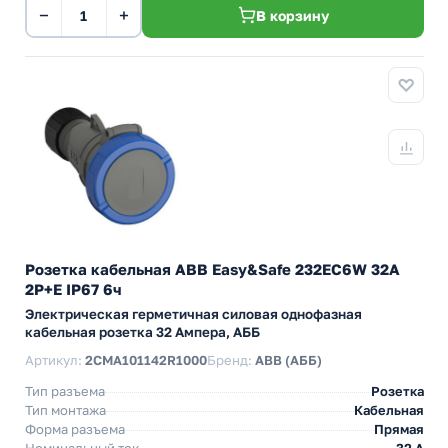
−
+
В корзину
Розетка кабельная ABB Easy&Safe 232EC6W 32А
2P+E IP67 6ч
Электрическая герметичная силовая однофазная
кабельная розетка 32 Ампера, АББ
Артикул:
2CMA101142R1000
Бренд:
ABB (АББ)
Тип разъема
Розетка
Тип монтажа
Кабельная
Форма разъема
Прямая