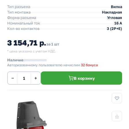
Тип разъема
Вилка
Тип монтажа
Накладная
Форма разъема
Угловая
Номинальный ток
16 А
Кол-во контактов
3 (2P+E)
3 154,71 р.
за 1 шт
* цена указана с учетом НДС.
Наличие
Авторизованному пользователю начислим
32 бонуса
−
+
В корзину