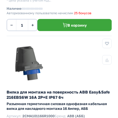
* цена указана с учетом НДС.
Наличие
Авторизованному пользователю начислим
25 бонусов
−
+
В корзину
Вилка для монтажа на поверхность ABB Easy&Safe
216EBS6W 16A 2P+E IP67 6ч
Разъемная герметичная силовая однофазная кабельная
вилка для накладного монтажа 16 Ампер, АББ
Артикул:
2CMA101166R1000
Бренд:
ABB (АББ)