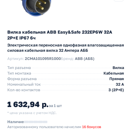
Вилка кабельная ABB Easy&Safe 232EP6W 32А
2P+E IP67 6ч
Электрическая переносная однофазная влагозащищенная
силовая кабельная вилка 32 Ампера АББ
Артикул:
2CMA101095R1000
Бренд:
ABB (АББ)
Тип разъема
Вилка
Тип монтажа
Кабельная
Форма разъема
Прямая
Номинальный ток
32 А
Кол-во контактов
3 (2P+E)
1 632,94 р.
за 1 шт
* цена указана с учетом НДС.
Наличие
Авторизованному пользователю начислим
16 бонусов