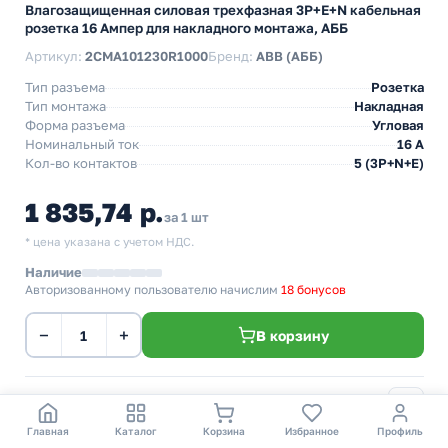
Влагозащищенная силовая трехфазная 3P+E+N кабельная
розетка 16 Ампер для накладного монтажа, АББ
Артикул:
2CMA101230R1000
Бренд:
ABB (АББ)
Тип разъема
Розетка
Тип монтажа
Накладная
Форма разъема
Угловая
Номинальный ток
16 А
Кол-во контактов
5 (3P+N+E)
1 835,74 р.
за 1 шт
* цена указана с учетом НДС.
Наличие
Авторизованному пользователю начислим
18 бонусов
−
+
В корзину
Главная
Каталог
Корзина
Избранное
Профиль