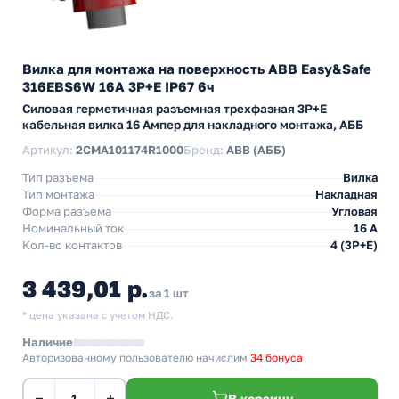
Вилка для монтажа на поверхность ABB Easy&Safe
316EBS6W 16A 3P+E IP67 6ч
Силовая герметичная разъемная трехфазная 3P+E
кабельная вилка 16 Ампер для накладного монтажа, АББ
Артикул:
2CMA101174R1000
Бренд:
ABB (АББ)
Тип разъема
Вилка
Тип монтажа
Накладная
Форма разъема
Угловая
Номинальный ток
16 А
Кол-во контактов
4 (3P+E)
3 439,01 р.
за 1 шт
* цена указана с учетом НДС.
Наличие
Авторизованному пользователю начислим
34 бонуса
−
+
В корзину