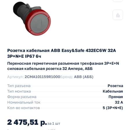
Розетка кабельная ABB Easy&Safe 432EC6W 32А
3P+N+E IP67 6ч
Переносная герметичная разъемная трехфазная 3P+E+N
силовая кабельная розетка 32 Ампера, АББ
Артикул:
2CMA101159R1000
Бренд:
ABB (АББ)
Тип разъема
Розетка
Тип монтажа
Кабельная
Форма разъема
Прямая
Номинальный ток
32 А
Кол-во контактов
5 (3P+N+E)
2 475,51 р.
за 1 шт