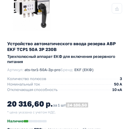
Устройство автоматического ввода резерва АВР
EKF ТСР1 50А 3Р 230В
Трехполюсный аппарат ЕКФ для включения резервного
питания
Артикул:
ats-tsr1-50A-3p-pro
Бренд:
EKF (ЕКФ)
Количество полюсов
3
Номинальный ток
50 А
Отключающая способность
10 кА
20 316,60 р.
24 186,50
за 1 шт
* цена указана с учетом НДС.
Наличие