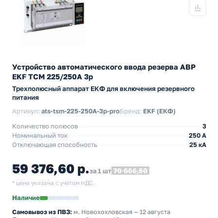
Устройство автоматического ввода резерва АВР
EKF ТСM 225/250А 3р
Трехполюсный аппарат ЕКФ для включения резервного
питания
Артикул:
ats-tsm-225-250A-3p-pro
Бренд:
EKF (ЕКФ)
Количество полюсов
3
Номинальный ток
250 А
Отключающая способность
25 кА
59 376,60 р.
70 686,50
за 1 шт
* цена указана с учетом НДС.
Наличие
Самовывоз из ПВЗ:
м. Новохохловская
— 12 августа