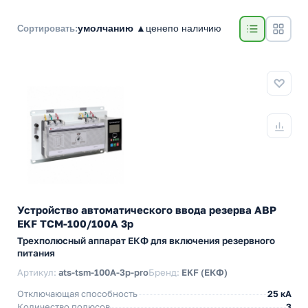
умолчанию ▲
цене
по наличию
Сортировать:
Устройство автоматического ввода резерва АВР
EKF ТСM-100/100А 3р
Трехполюсный аппарат ЕКФ для включения резервного
питания
Артикул:
ats-tsm-100A-3p-pro
Бренд:
EKF (ЕКФ)
Отключающая способность
25 кА
Количество полюсов
3