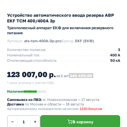
Устройство автоматического ввода резерва АВР
EKF ТСM 400/400А 3р
Трехполюсный аппарат ЕКФ для включения резервного
питания
Артикул:
ats-tsm-400A-3p-pro
Бренд:
EKF (ЕКФ)
Количество полюсов
3
Номинальный ток
400 А
Отключающая способность
50 кА
123 007,00 р.
146 436,00
за 1 шт
* цена указана с учетом НДС.
Наличие
Самовывоз из ПВЗ:
м. Новохохловская
— 17 августа
Доставка
по Москве и области — 18 августа
Авторизованному пользователю начислим
1230 бонусов
−
+
В корзину