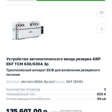
Устройство автоматического ввода резерва АВР
EKF ТСM 630/630А 3р
Трехполюсный аппарат ЕКФ для включения резервного
питания
Артикул:
ats-tsm-630A-3p-pro
Бренд:
EKF (ЕКФ)
Количество полюсов
3
Номинальный ток
630 А
Отключающая способность
50 кА
135 607,00 р.