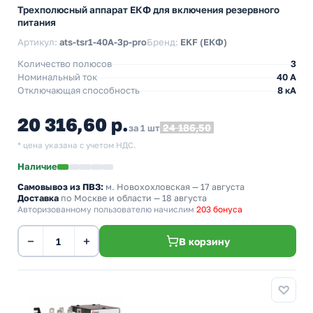
Трехполюсный аппарат ЕКФ для включения резервного
питания
Артикул:
ats-tsr1-40A-3p-pro
Бренд:
EKF (ЕКФ)
Количество полюсов
3
Номинальный ток
40 А
Отключающая способность
8 кА
20 316,60 р.
24 186,50
за 1 шт
* цена указана с учетом НДС.
Наличие
Самовывоз из ПВЗ:
м. Новохохловская
— 17 августа
Доставка
по Москве и области — 18 августа
Авторизованному пользователю начислим
203 бонуса
−
+
В корзину