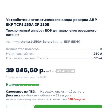
Устройство автоматического ввода резерва АВР
EKF ТСР1 250А 3Р 230В
Трехполюсный аппарат ЕКФ для включения резервного
питания
Артикул:
ats-tsr1-250A-3p-pro
Бренд:
EKF (ЕКФ)
Количество полюсов
3
Номинальный ток
250 А
Отключающая способность
17 кА
39 846,60 р.
47 436,50
за 1 шт
* цена указана с учетом НДС.
Наличие
Самовывоз из ПВЗ:
м. Новохохловская
— 12 августа
Доставка
по Москве и области — 13 августа
Авторизованному пользователю начислим
398 бонусов