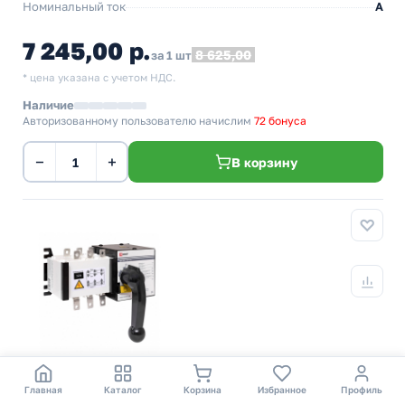
Номинальный ток
А
7 245,00 р.
8 625,00
за 1 шт
* цена указана с учетом НДС.
Наличие
Авторизованному пользователю начислим
72 бонуса
−
+
В корзину
Устройство автоматического ввода резерва АВР
Главная
Каталог
Корзина
Избранное
Профиль