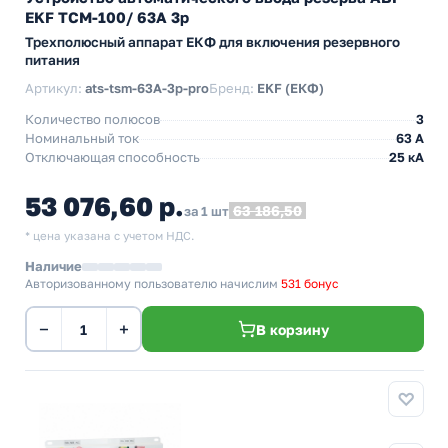
EKF ТСM-100/ 63А 3р
Трехполюсный аппарат ЕКФ для включения резервного
питания
Артикул:
ats-tsm-63A-3p-pro
Бренд:
EKF (ЕКФ)
Количество полюсов
3
Номинальный ток
63 А
Отключающая способность
25 кА
53 076,60 р.
63 186,50
за 1 шт
* цена указана с учетом НДС.
Наличие
Авторизованному пользователю начислим
531 бонус
−
+
В корзину