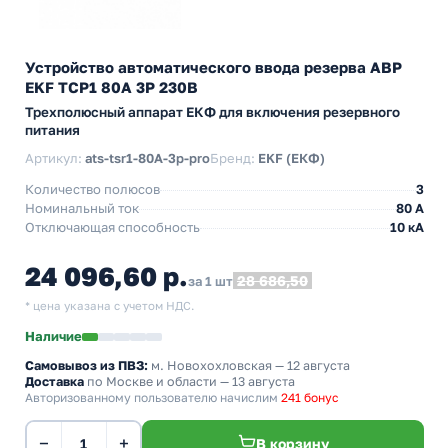
Устройство автоматического ввода резерва АВР
EKF ТСР1 80А 3Р 230В
Трехполюсный аппарат ЕКФ для включения резервного
питания
Артикул:
ats-tsr1-80A-3p-pro
Бренд:
EKF (ЕКФ)
Количество полюсов
3
Номинальный ток
80 А
Отключающая способность
10 кА
24 096,60 р.
28 686,50
за 1 шт
* цена указана с учетом НДС.
Наличие
Самовывоз из ПВЗ:
м. Новохохловская
— 12 августа
Доставка
по Москве и области — 13 августа
Авторизованному пользователю начислим
241 бонус
−
+
В корзину