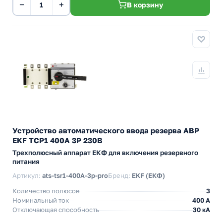
−
+
В корзину
Устройство автоматического ввода резерва АВР
EKF ТСР1 400А 3Р 230В
Трехполюсный аппарат ЕКФ для включения резервного
питания
Артикул:
ats-tsr1-400A-3p-pro
Бренд:
EKF (ЕКФ)
Количество полюсов
3
Номинальный ток
400 А
Отключающая способность
30 кА