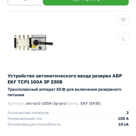
Устройство автоматического ввода резерва АВР
EKF ТСР1 100А 3Р 230В
Трехполюсный аппарат ЕКФ для включения резервного
питания
Артикул:
ats-tsr1-100A-3p-pro
Бренд:
EKF (ЕКФ)
Количество полюсов
3
Номинальный ток
100 А
Отключающая способность
10 кА