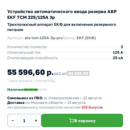
Устройство автоматического ввода резерва АВР
EKF ТСM 225/125А 3р
Трехполюсный аппарат ЕКФ для включения резервного
питания
Артикул:
ats-tsm-125A-3p-pro
Бренд:
EKF (ЕКФ)
Количество полюсов
3
Номинальный ток
125 А
Отключающая способность
25 кА
55 596,60 р.
66 186,50
за 1 шт
* цена указана с учетом НДС.
Наличие
Самовывоз из ПВЗ:
м. Новохохловская
— 12 августа
Доставка
по Москве и области — 13 августа
Авторизованному пользователю начислим
556 бонусов
−
+
В корзину