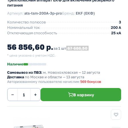
Трехполюсный аппарат ЕКФ для включения резервного
питания
Артикул:
ats-tsm-200A-3p-pro
Бренд:
EKF (ЕКФ)
Количество полюсов
3
Номинальный ток
200 А
Отключающая способность
25 кА
56 856,60 р.
67 686,50
за 1 шт
* цена указана с учетом НДС.
Наличие
Самовывоз из ПВЗ:
м. Новохохловская
— 12 августа
Доставка
по Москве и области — 13 августа
Авторизованному пользователю начислим
569 бонусов
−
+
В корзину