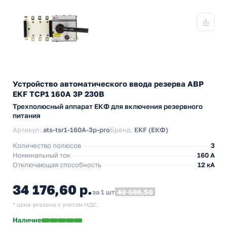
Устройство автоматического ввода резерва АВР
EKF ТСР1 160А 3Р 230В
Трехполюсный аппарат ЕКФ для включения резервного
питания
Артикул:
ats-tsr1-160A-3p-pro
Бренд:
EKF (ЕКФ)
Количество полюсов
3
Номинальный ток
160 А
Отключающая способность
12 кА
34 176,60 р.
40 686,50
за 1 шт
* цена указана с учетом НДС.
Наличие