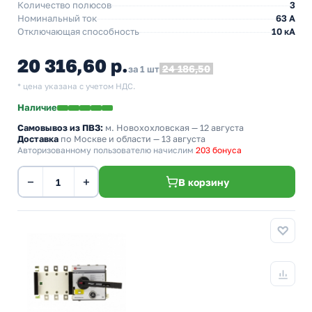
Количество полюсов
3
Номинальный ток
63 А
Отключающая способность
10 кА
20 316,60 р.
24 186,50
за 1 шт
* цена указана с учетом НДС.
Наличие
Самовывоз из ПВЗ:
м. Новохохловская
— 12 августа
Доставка
по Москве и области — 13 августа
Авторизованному пользователю начислим
203 бонуса
−
+
В корзину