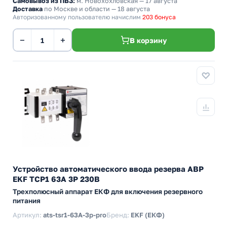
Самовывоз из ПВЗ:
м. Новохохловская
— 17 августа
Доставка
по Москве и области — 18 августа
Авторизованному пользователю начислим
203 бонуса
−
+
В корзину
Устройство автоматического ввода резерва АВР
EKF ТСР1 63А 3Р 230В
Трехполюсный аппарат ЕКФ для включения резервного
питания
Артикул:
ats-tsr1-63A-3p-pro
Бренд:
EKF (ЕКФ)