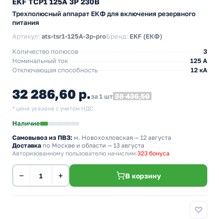
EKF ТСР1 125А 3Р 230В
Трехполюсный аппарат ЕКФ для включения резервного
питания
Артикул:
ats-tsr1-125A-3p-pro
Бренд:
EKF (ЕКФ)
Количество полюсов
3
Номинальный ток
125 А
Отключающая способность
12 кА
32 286,60 р.
38 436,50
за 1 шт
* цена указана с учетом НДС.
Наличие
Самовывоз из ПВЗ:
м. Новохохловская
— 12 августа
Доставка
по Москве и области — 13 августа
Авторизованному пользователю начислим
323 бонуса
−
+
В корзину