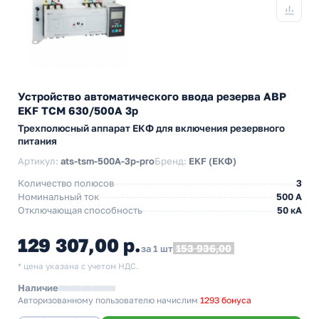
Устройство автоматического ввода резерва АВР
EKF ТСM 630/500А 3р
Трехполюсный аппарат ЕКФ для включения резервного
питания
Артикул:
ats-tsm-500A-3p-pro
Бренд:
EKF (ЕКФ)
Количество полюсов
3
Номинальный ток
500 А
Отключающая способность
50 кА
129 307,00 р.
153 936,00
за 1 шт
* цена указана с учетом НДС.
Наличие
Авторизованному пользователю начислим
1293 бонуса