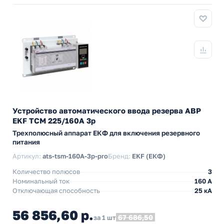
Устройство автоматического ввода резерва АВР
EKF ТСM 225/160А 3р
Трехполюсный аппарат ЕКФ для включения резервного
питания
Артикул:
ats-tsm-160A-3p-pro
Бренд:
EKF (ЕКФ)
Количество полюсов
3
Номинальный ток
160 А
Отключающая способность
25 кА
56 856,60 р.
67 686,50
за 1 шт