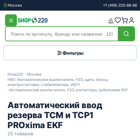
Москва
+7
(499)
220-88-88
Фильтры
Shop220 - Москва
/
НВО (Автоматические выключатели, УЗО, щиты, боксы,
электросчетчики, стабилизаторы, ИБП)
/
Автоматические выключатели, УЗО, контакторы, рубильники EKF
Автоматический ввод
резерва ТСМ и ТСР1
PROxima EKF
25 товаров