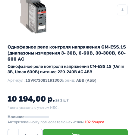
Однофазное реле контроля напряжения CM-ESS.1S
(диапазоны измерения 3- 30В, 6-60В, 30-300В, 60-
600 AC
Однофазное реле контроля напряжения CM-ESS.1S (Umin
3В, Umax 600B) питание 220-240В AC ABB
Артикул:
1SVR730831R1300
Бренд:
ABB (АББ)
10 194,00 р.
за 1 шт
* цена указана с учетом НДС.
Наличие
Авторизованному пользователю начислим
102 бонуса