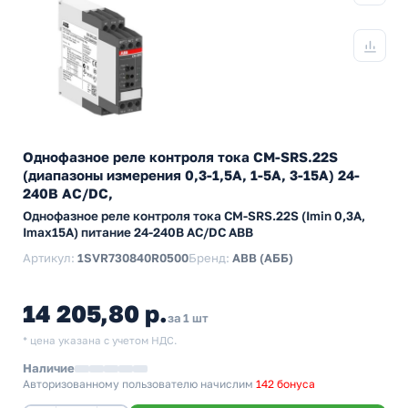
Однофазное реле контроля тока CM-SRS.22S
(диапазоны измерения 0,3-1,5А, 1-5A, 3-15A) 24-
240В AC/DC,
Однофазное реле контроля тока CM-SRS.22S (Imin 0,3А,
Imax15A) питание 24-240В AC/DC ABB
Артикул:
1SVR730840R0500
Бренд:
ABB (АББ)
14 205,80 р.
за 1 шт
* цена указана с учетом НДС.
Наличие
Авторизованному пользователю начислим
142 бонуса