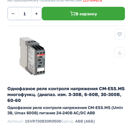
Авторизованному пользователю начислим
123 бонуса
−
+
В корзину
Однофазное реле контроля напряжения CM-ESS.MS
многофункц. (диапаз. изм. 3-30В, 6-60В, 30-300В,
60-60
Однофазное реле контроля напряжения CM-ESS.MS (Umin
3В, Umax 600B) питание 24-240В AC/DC ABB
Артикул:
1SVR730830R0500
Бренд:
ABB (АББ)