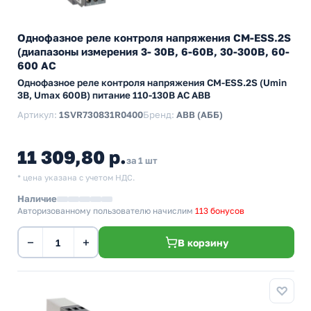
Однофазное реле контроля напряжения CM-ESS.2S
(диапазоны измерения 3- 30В, 6-60В, 30-300В, 60-
600 AC
Однофазное реле контроля напряжения CM-ESS.2S (Umin
3В, Umax 600B) питание 110-130В AC ABB
Артикул:
1SVR730831R0400
Бренд:
ABB (АББ)
11 309,80 р.
за 1 шт
* цена указана с учетом НДС.
Наличие
Авторизованному пользователю начислим
113 бонусов
−
+
В корзину