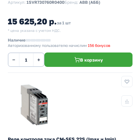
Артикул:
1SVR730760R0400
Бренд:
ABB (АББ)
15 625,20 р.
за 1 шт
* цена указана с учетом НДС.
Наличие
Авторизованному пользователю начислим
156 бонусов
−
+
В корзину
Реле контроля тока CM-SFS.22S (Imax и Imin)