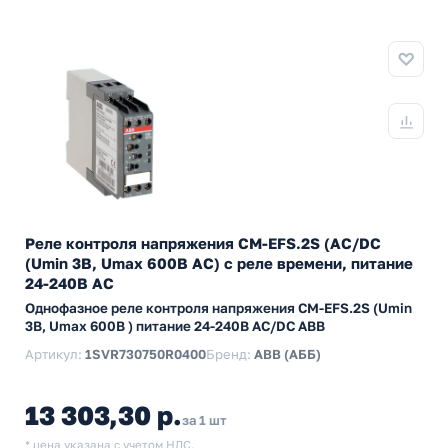
Реле контроля напряжения CM-EFS.2S (AC/DC
(Umin 3В, Umax 600В AC) c реле времени, питание
24-240В AC
Однофазное реле контроля напряжения CM-EFS.2S (Umin
3В, Umax 600В ) питание 24-240В AC/DC ABB
Артикул:
1SVR730750R0400
Бренд:
ABB (АББ)
13 303,30 р.
за 1 шт
* цена указана с учетом НДС.