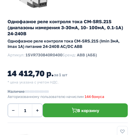
Однофазное реле контроля тока CM-SRS.21S
(диапазоны измерения 3-30мА, 10- 100мА, 0.1-1А)
24-240В
Однофазное реле контроля тока CM-SRS.21S (Imin 3мА,
Imax 1A) питание 24-240В AC/DC ABB
Артикул:
1SVR730840R0400
Бренд:
ABB (АББ)
14 412,70 р.
за 1 шт
* цена указана с учетом НДС.
Наличие
Авторизованному пользователю начислим
144 бонуса
−
+
В корзину