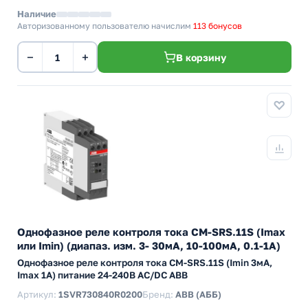
Наличие
Авторизованному пользователю начислим
113 бонусов
−
+
В корзину
Однофазное реле контроля тока CM-SRS.11S (Imax
или Imin) (диапаз. изм. 3- 30мА, 10-100мА, 0.1-1А)
Однофазное реле контроля тока CM-SRS.11S (Imin 3мА,
Imax 1А) питание 24-240В AC/DC ABB
Артикул:
1SVR730840R0200
Бренд:
ABB (АББ)