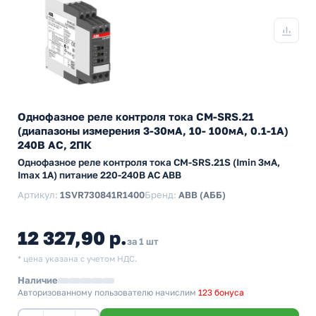
Однофазное реле контроля тока CM-SRS.21
(диапазоны измерения 3-30мА, 10- 100мА, 0.1-1А)
240В AC, 2ПК
Однофазное реле контроля тока CM-SRS.21S (Imin 3мА,
Imax 1A) питание 220-240В AC ABB
Артикул:
1SVR730841R1400
Бренд:
ABB (АББ)
12 327,90 р.
за 1 шт
* цена указана с учетом НДС.
Наличие
Авторизованному пользователю начислим
123 бонуса