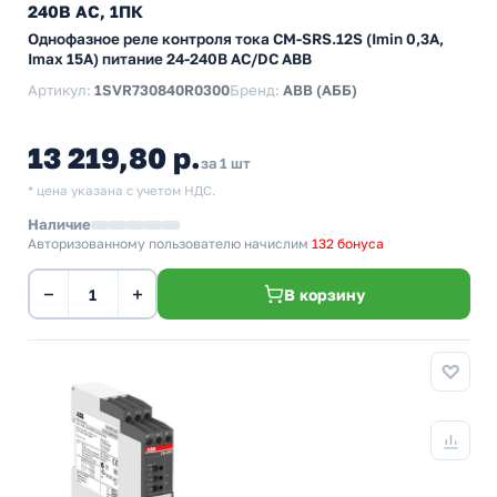
240В AC, 1ПК
Однофазное реле контроля тока CM-SRS.12S (Imin 0,3A,
Imax 15A) питание 24-240В AC/DC ABB
Артикул:
1SVR730840R0300
Бренд:
ABB (АББ)
13 219,80 р.
за 1 шт
* цена указана с учетом НДС.
Наличие
Авторизованному пользователю начислим
132 бонуса
−
+
В корзину