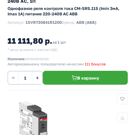
240В AC, 1П
Однофазное реле контроля тока CM-SRS.11S (Imin 3мА,
Imax 1A) питание 220-240В AC ABB
Артикул:
1SVR730841R1200
Бренд:
ABB (АББ)
11 111,80 р.
за 1 шт
* цена указана с учетом НДС.
Наличие
Авторизованному пользователю начислим
111 бонусов
−
+
В корзину