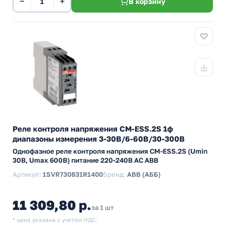
−
+
В корзину
Реле контроля напряжения CM-ESS.2S 1ф
диапазоны измерения 3-30В/6-60В/30-300В
Однофазное реле контроля напряжения CM-ESS.2S (Umin
30В, Umax 600B) питание 220-240В AC ABB
Артикул:
1SVR730831R1400
Бренд:
ABB (АББ)
11 309,80 р.
за 1 шт
* цена указана с учетом НДС.