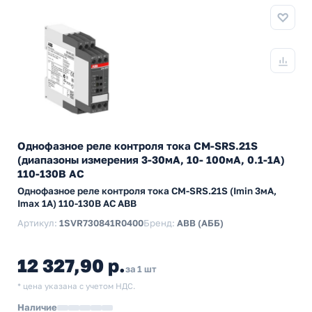
Однофазное реле контроля тока CM-SRS.21S
(диапазоны измерения 3-30мА, 10- 100мА, 0.1-1А)
110-130В AC
Однофазное реле контроля тока CM-SRS.21S (Imin 3мА,
Imax 1A) 110-130В AC ABB
Артикул:
1SVR730841R0400
Бренд:
ABB (АББ)
12 327,90 р.
за 1 шт
* цена указана с учетом НДС.
Наличие