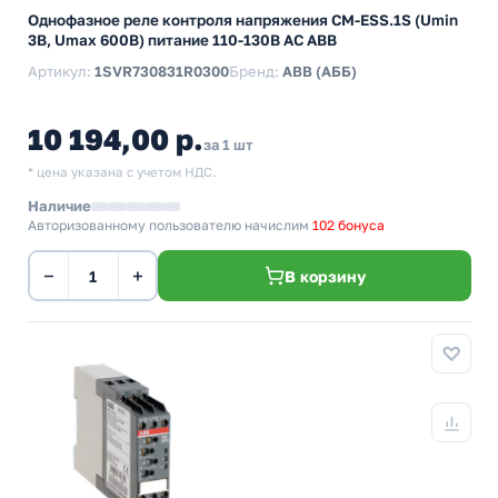
Однофазное реле контроля напряжения CM-ESS.1S (Umin
3В, Umax 600B) питание 110-130В AC ABB
Артикул:
1SVR730831R0300
Бренд:
ABB (АББ)
10 194,00 р.
за 1 шт
* цена указана с учетом НДС.
Наличие
Авторизованному пользователю начислим
102 бонуса
−
+
В корзину