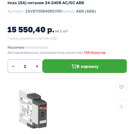
Imax 15A) питание 24-240В AC/DC ABB
Артикул:
1SVR730840R0700
Бренд:
ABB (АББ)
15 550,40 р.
за 1 шт
* цена указана с учетом НДС.
Наличие
Авторизованному пользователю начислим
156 бонусов
−
+
В корзину