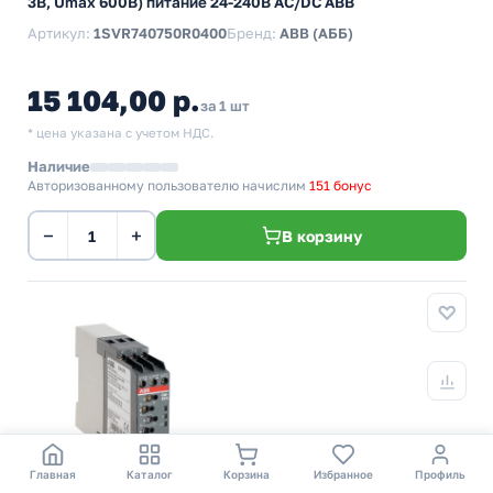
3В, Umax 600В) питание 24-240В AC/DC ABB
Артикул:
1SVR740750R0400
Бренд:
ABB (АББ)
15 104,00 р.
за 1 шт
* цена указана с учетом НДС.
Наличие
Авторизованному пользователю начислим
151 бонус
−
+
В корзину
Главная
Каталог
Корзина
Избранное
Профиль