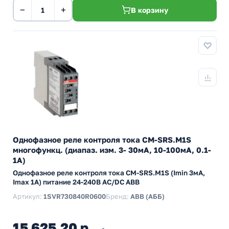
−
+
В корзину
Однофазное реле контроля тока CM-SRS.M1S
многофункц. (диапаз. изм. 3- 30мА, 10-100мА, 0.1-
1А)
Однофазное реле контроля тока CM-SRS.M1S (Imin 3мА,
Imax 1A) питание 24-240В AC/DC ABB
Артикул:
1SVR730840R0600
Бренд:
ABB (АББ)
15 625,20 р.