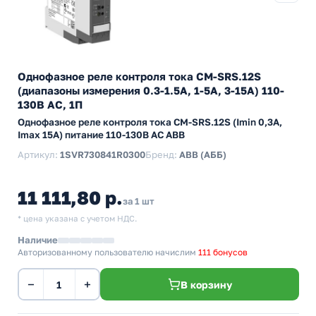
Однофазное реле контроля тока CM-SRS.12S
(диапазоны измерения 0.3-1.5А, 1-5A, 3-15A) 110-
130В AC, 1П
Однофазное реле контроля тока CM-SRS.12S (Imin 0,3А,
Imax 15A) питание 110-130В AC ABB
Артикул:
1SVR730841R0300
Бренд:
ABB (АББ)
11 111,80 р.
за 1 шт
* цена указана с учетом НДС.
Наличие
Авторизованному пользователю начислим
111 бонусов
−
+
В корзину