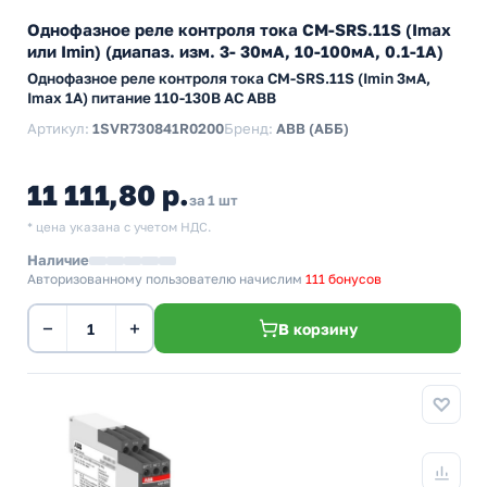
Однофазное реле контроля тока CM-SRS.11S (Imax
или Imin) (диапаз. изм. 3- 30мА, 10-100мА, 0.1-1А)
Однофазное реле контроля тока CM-SRS.11S (Imin 3мА,
Imax 1A) питание 110-130В АС ABB
Артикул:
1SVR730841R0200
Бренд:
ABB (АББ)
11 111,80 р.
за 1 шт
* цена указана с учетом НДС.
Наличие
Авторизованному пользователю начислим
111 бонусов
−
+
В корзину