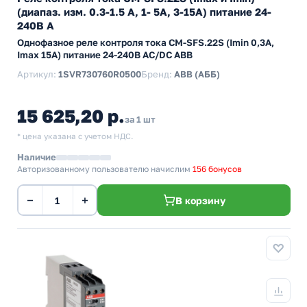
(диапаз. изм. 0.3-1.5 А, 1- 5A, 3-15A) питание 24-
240В A
Однофазное реле контроля тока CM-SFS.22S (Imin 0,3A,
Imax 15A) питание 24-240В AC/DC ABB
Артикул:
1SVR730760R0500
Бренд:
ABB (АББ)
15 625,20 р.
за 1 шт
* цена указана с учетом НДС.
Наличие
Авторизованному пользователю начислим
156 бонусов
−
+
В корзину