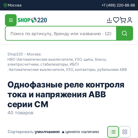
Москва
+7
(499)
220-88-88
Shop220 - Москва
/
НВО (Автоматические выключатели, УЗО, щиты, боксы,
электросчетчики, стабилизаторы, ИБП)
/
Автоматические выключатели, УЗО, контакторы, рубильники ABB
Однофазные реле контроля
тока и напряжения ABB
серии CM
40 товаров
умолчанию ▲
цене
по наличию
Сортировать: