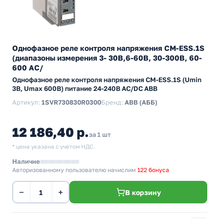
Однофазное реле контроля напряжения CM-ESS.1S
(диапазоны измерения 3- 30В,6-60В, 30-300В, 60-
600 AC/
Однофазное реле контроля напряжения CM-ESS.1S (Umin
3В, Umax 600B) питание 24-240В AC/DC ABB
Артикул:
1SVR730830R0300
Бренд:
ABB (АББ)
12 186,40 р.
за 1 шт
* цена указана с учетом НДС.
Наличие
Авторизованному пользователю начислим
122 бонуса
−
+
В корзину