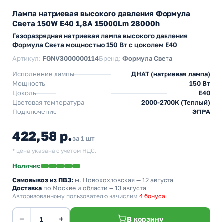
Лампа натриевая высокого давления Формула
Света 150W E40 1,8A 15000Lm 28000h
Газоразрядная натриевая лампа высокого давления
Формула Света мощностью 150 Вт с цоколем E40
Артикул:
FGNV3000000114
Бренд:
Формула Света
Исполнение лампы
ДНАТ (натриевая лампа)
Мощность
150 Вт
Цоколь
E40
Цветовая температура
2000-2700K (Теплый)
Подключение
ЭПРА
422,58 р.
за 1 шт
* цена указана с учетом НДС.
Наличие
Самовывоз из ПВЗ:
м. Новохохловская
— 12 августа
Доставка
по Москве и области — 13 августа
Авторизованному пользователю начислим
4 бонуса
−
+
В корзину