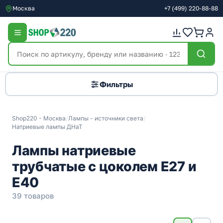
Москва
+7
(499)
220-88-88
Фильтры
Shop220 - Москва
/
Лампы - источники света
/
Натриевые лампы ДНаТ
Лампы натриевые
трубчатые с цоколем Е27 и
Е40
39 товаров