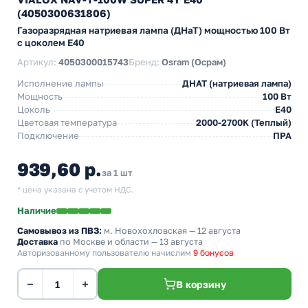
(4050300631806)
Газоразрядная натриевая лампа (ДНаТ) мощностью 100 Вт
с цоколем E40
Артикул:
4050300015743
Бренд:
Osram (Осрам)
Исполнение лампы
ДНАТ (натриевая лампа)
Мощность
100 Вт
Цоколь
E40
Цветовая температура
2000-2700K (Теплый)
Подключение
ПРА
939,60 р.
за 1 шт
* цена указана с учетом НДС.
Наличие
Самовывоз из ПВЗ:
м. Новохохловская
— 12 августа
Доставка
по Москве и области — 13 августа
Авторизованному пользователю начислим
9 бонусов
−
+
В корзину