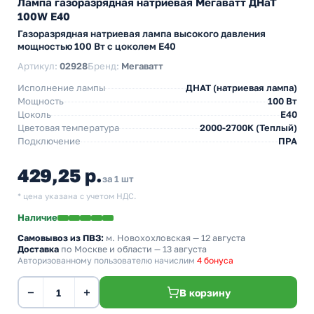
Лампа газоразрядная натриевая Мегаватт ДНаТ
100W E40
Газоразрядная натриевая лампа высокого давления
мощностью 100 Вт с цоколем E40
Артикул:
02928
Бренд:
Мегаватт
Исполнение лампы
ДНАТ (натриевая лампа)
Мощность
100 Вт
Цоколь
E40
Цветовая температура
2000-2700K (Теплый)
Подключение
ПРА
429,25 р.
за 1 шт
* цена указана с учетом НДС.
Наличие
Самовывоз из ПВЗ:
м. Новохохловская
— 12 августа
Доставка
по Москве и области — 13 августа
Авторизованному пользователю начислим
4 бонуса
−
+
В корзину