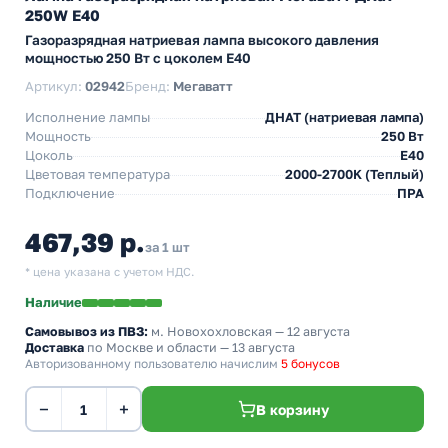
250W E40
Газоразрядная натриевая лампа высокого давления
мощностью 250 Вт с цоколем E40
Артикул:
02942
Бренд:
Мегаватт
Исполнение лампы
ДНАТ (натриевая лампа)
Мощность
250 Вт
Цоколь
E40
Цветовая температура
2000-2700K (Теплый)
Подключение
ПРА
467,39 р.
за 1 шт
* цена указана с учетом НДС.
Наличие
Самовывоз из ПВЗ:
м. Новохохловская
— 12 августа
Доставка
по Москве и области — 13 августа
Авторизованному пользователю начислим
5 бонусов
−
+
В корзину