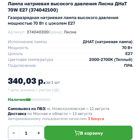
Лампа натриевая высокого давления Лисма ДНаТ
70W E27 (374042100)
Газоразрядная натриевая лампа высокого давления
мощностью 70 Вт с цоколем E27
Артикул:
374040300
Бренд:
Лисма
Исполнение лампы
ДНАТ (натриевая лампа)
Мощность
70 Вт
Цоколь
E27
Цветовая температура
2000-2700K (Теплый)
Подключение
ПРА
340,03 р.
за 1 шт
* цена указана с учетом НДС.
Наличие
Самовывоз из ПВЗ:
м. Новохохловская
— 12 августа
Доставка
по Москве и области — 13 августа
Авторизованному пользователю начислим
3 бонуса
−
+
В корзину