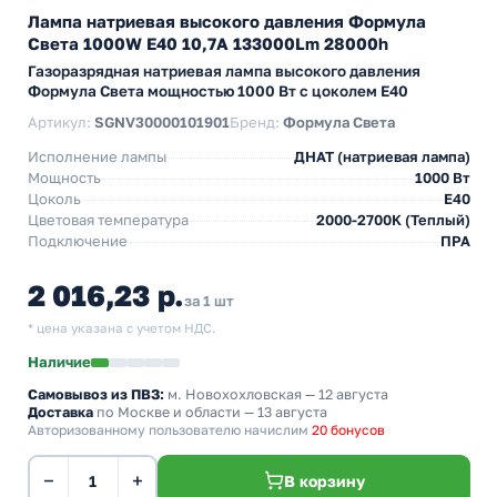
Лампа натриевая высокого давления Формула
Света 1000W E40 10,7A 133000Lm 28000h
Газоразрядная натриевая лампа высокого давления
Формула Света мощностью 1000 Вт с цоколем E40
Артикул:
SGNV30000101901
Бренд:
Формула Света
Исполнение лампы
ДНАТ (натриевая лампа)
Мощность
1000 Вт
Цоколь
E40
Цветовая температура
2000-2700K (Теплый)
Подключение
ПРА
2 016,23 р.
за 1 шт
* цена указана с учетом НДС.
Наличие
Самовывоз из ПВЗ:
м. Новохохловская
— 12 августа
Доставка
по Москве и области — 13 августа
Авторизованному пользователю начислим
20 бонусов
−
+
В корзину