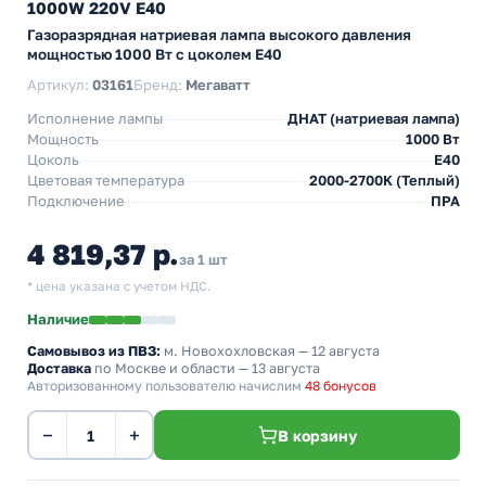
1000W 220V E40
Газоразрядная натриевая лампа высокого давления
мощностью 1000 Вт с цоколем E40
Артикул:
03161
Бренд:
Мегаватт
Исполнение лампы
ДНАТ (натриевая лампа)
Мощность
1000 Вт
Цоколь
E40
Цветовая температура
2000-2700K (Теплый)
Подключение
ПРА
4 819,37 р.
за 1 шт
* цена указана с учетом НДС.
Наличие
Самовывоз из ПВЗ:
м. Новохохловская
— 12 августа
Доставка
по Москве и области — 13 августа
Авторизованному пользователю начислим
48 бонусов
−
+
В корзину