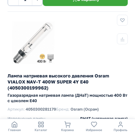
Лампа натриевая высокого давления Osram
VIALOX NAV-T 400W SUPER 4Y E40
(4050300199962)
Газоразрядная натриевая лампа (ДНаТ) мощностью 400 Вт
с цоколем E40
Артикул:
4050300281179
Бренд:
Osram (Осрам)
Исполнение лампы
ДНАТ (натриевая лампа)
Мощность
400 Вт
Цоколь
E40
Главная
Каталог
Корзина
Избранное
Профиль