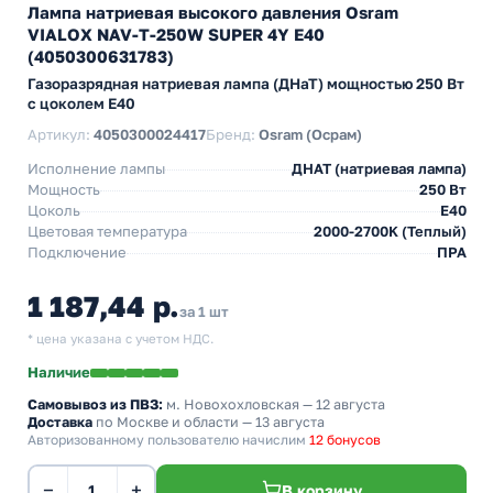
Лампа натриевая высокого давления Osram
VIALOX NAV-T-250W SUPER 4Y E40
(4050300631783)
Газоразрядная натриевая лампа (ДНаТ) мощностью 250 Вт
с цоколем E40
Артикул:
4050300024417
Бренд:
Osram (Осрам)
Исполнение лампы
ДНАТ (натриевая лампа)
Мощность
250 Вт
Цоколь
E40
Цветовая температура
2000-2700K (Теплый)
Подключение
ПРА
1 187,44 р.
за 1 шт
* цена указана с учетом НДС.
Наличие
Самовывоз из ПВЗ:
м. Новохохловская
— 12 августа
Доставка
по Москве и области — 13 августа
Авторизованному пользователю начислим
12 бонусов
−
+
В корзину