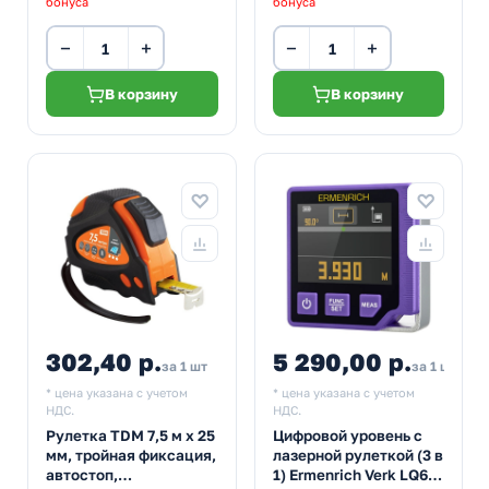
бонуса
бонуса
−
+
−
+
В корзину
В корзину
302,40 р.
5 290,00 р.
за 1 шт
за 1 шт
* цена указана с учетом
* цена указана с учетом
НДС.
НДС.
Рулетка TDM 7,5 м х 25
Цифровой уровень с
мм, тройная фиксация,
лазерной рулеткой (3 в
автостоп,
1) Ermenrich Verk LQ60