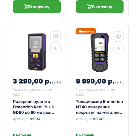
В корзину
В корзину
Новинка
3 290,00 р.
9 990,00 р.
за 1 шт
за 1 шт
* цена указана с учетом
* цена указана с учетом
НДС.
НДС.
Лазерная рулетка
Толщиномер Ermenrich
Ermenrich Reel PLUS
NT40 измерение
GD60 до 60 метров
покрытия на металле,
фиолетовый
диапазон 0–2999 мкм
Артикул:
85314
Артикул:
86843
В наличии
В наличии