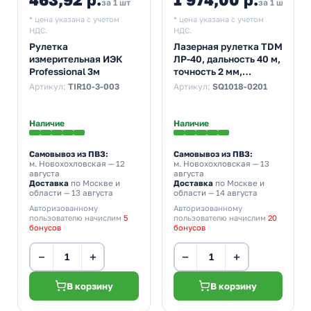
за 1 шт
за 1 шт
* цена указана с учетом
* цена указана с учетом
НДС.
НДС.
Рулетка
Лазерная рулетка TDM
измерительная ИЭК
ЛР-40, дальность 40 м,
Professional 3м
точность 2 мм,
подсветка, IP54,
Артикул:
TIR10-3-003
Артикул:
SQ1018-0201
2хAAA, “Алмаз”
Наличие
Наличие
Самовывоз из ПВЗ:
Самовывоз из ПВЗ:
м. Новохохловская
— 12
м. Новохохловская
— 13
августа
августа
Доставка
по Москве и
Доставка
по Москве и
области — 13 августа
области — 14 августа
Авторизованному
Авторизованному
пользователю начислим
5
пользователю начислим
20
бонусов
бонусов
−
+
−
+
В корзину
В корзину