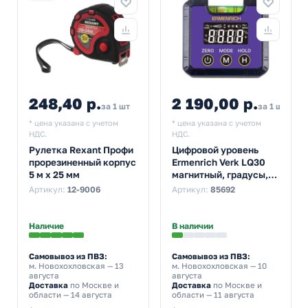
248,40 р.
2 190,00 р.
за 1 шт
за 1 шт
* цена указана с учетом
* цена указана с учетом
НДС.
НДС.
Рулетка Rexant Профи
Цифровой уровень
прорезиненный корпус
Ermenrich Verk LQ30
5 м х 25 мм
магнитный, градусы,
проценты,
Артикул:
12-9006
Артикул:
85692
миллиметры/метры,
дюймы/футы
Наличие
В наличии
Самовывоз из ПВЗ:
Самовывоз из ПВЗ:
м. Новохохловская
— 13
м. Новохохловская
— 10
августа
августа
Доставка
по Москве и
Доставка
по Москве и
области — 14 августа
области — 11 августа