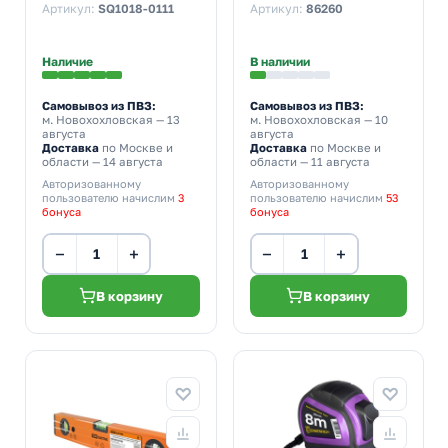
обрезиненный корпус,
длина, угол, уровень
Артикул:
SQ1018-0111
Артикул:
86260
магнит, серия Алмаз
Наличие
В наличии
Самовывоз из ПВЗ:
Самовывоз из ПВЗ:
м. Новохохловская
— 13
м. Новохохловская
— 10
августа
августа
Доставка
по Москве и
Доставка
по Москве и
области — 14 августа
области — 11 августа
Авторизованному
Авторизованному
пользователю начислим
3
пользователю начислим
53
бонуса
бонуса
−
+
−
+
В корзину
В корзину