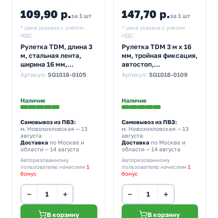
109,90 р.
147,70 р.
за 1 шт
за 1 шт
* цена указана с учетом
* цена указана с учетом
НДС.
НДС.
Рулетка TDM, длина 3
Рулетка TDM 3 м х 16
м, стальная лента,
мм, тройная фиксация,
ширина 16 мм,
автостоп,
прорезиненное
обрезиненный корпус,
Артикул:
SQ1018-0105
Артикул:
SQ1018-0109
покрытие, магнит,
магнит, серия Алмаз
серия Рубин
Наличие
Наличие
Самовывоз из ПВЗ:
Самовывоз из ПВЗ:
м. Новохохловская
— 13
м. Новохохловская
— 13
августа
августа
Доставка
по Москве и
Доставка
по Москве и
области — 14 августа
области — 14 августа
Авторизованному
Авторизованному
пользователю начислим
1
пользователю начислим
1
бонус
бонус
−
+
−
+
В корзину
В корзину