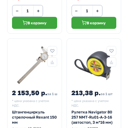
−
+
−
+
В корзину
В корзину
2 153,50 р.
213,38 р.
за 1 шт
за 1 шт
* цена указана с учетом
* цена указана с учетом
НДС.
НДС.
Штангенциркуль
Рулетка Navigator 80
стрелочный Rexant 150
257 NMT-Ru01-A-3-16
мм
(автостоп, 3 м*16 мм)