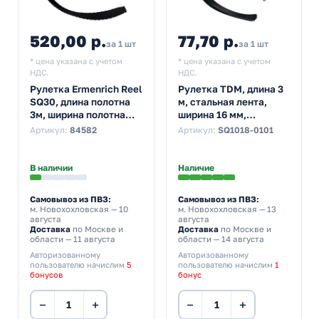
520,00 р.
77,70 р.
за 1 шт
за 1 шт
* цена указана с учетом
* цена указана с учетом
НДС.
НДС.
Рулетка Ermenrich Reel
Рулетка TDM, длина 3
SQ30, длина полотна
м, стальная лента,
3м, ширина полотна
ширина 16 мм,
16мм, фиолетовый
пластиковый корпус,
Артикул:
84582
Артикул:
SQ1018-0101
серия Гранит
В наличии
Наличие
Самовывоз из ПВЗ:
Самовывоз из ПВЗ:
м. Новохохловская
— 10
м. Новохохловская
— 13
августа
августа
Доставка
по Москве и
Доставка
по Москве и
области — 11 августа
области — 14 августа
Авторизованному
Авторизованному
пользователю начислим
5
пользователю начислим
1
бонусов
бонус
−
+
−
+