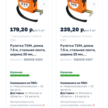
179,20 р.
235,20 р.
за 1 шт
за 1 шт
* цена указана с учетом
* цена указана с учетом
НДС.
НДС.
Рулетка TDM, длина
Рулетка TDM, длина
7.5 м, стальная лента,
7.5 м, стальная лента,
ширина 25 мм,
ширина 25 мм,
пластиковый корпус,
прорезиненное
Артикул:
SQ1018-0103
Артикул:
SQ1018-0107
серия Гранит
покрытие, магнит,
серия Рубин
Наличие
Наличие
Самовывоз из ПВЗ:
Самовывоз из ПВЗ:
м. Новохохловская
— 13
м. Новохохловская
— 13
августа
августа
Доставка
по Москве и
Доставка
по Москве и
области — 14 августа
области — 14 августа
Авторизованному
Авторизованному
пользователю начислим
2
пользователю начислим
2