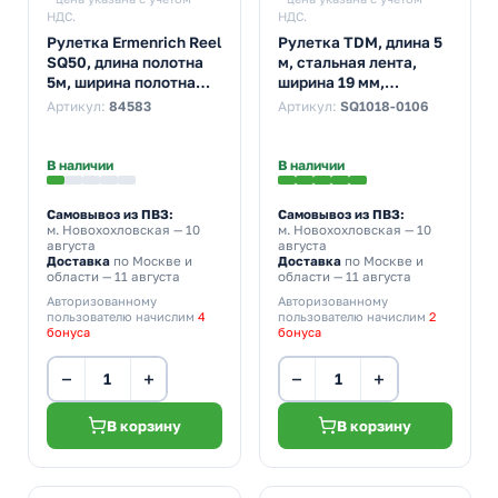
НДС.
НДС.
Рулетка Ermenrich Reel
Рулетка TDM, длина 5
SQ50, длина полотна
м, стальная лента,
5м, ширина полотна
ширина 19 мм,
19мм, фиолетовый
прорезиненное
Артикул:
84583
Артикул:
SQ1018-0106
покрытие, магнит,
серия Рубин
В наличии
В наличии
Самовывоз из ПВЗ:
Самовывоз из ПВЗ:
м. Новохохловская
— 10
м. Новохохловская
— 10
августа
августа
Доставка
по Москве и
Доставка
по Москве и
области — 11 августа
области — 11 августа
Авторизованному
Авторизованному
пользователю начислим
4
пользователю начислим
2
бонуса
бонуса
−
+
−
+
В корзину
В корзину