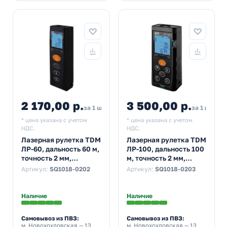
2 170,00 р.
3 500,00 р.
за 1 шт
за 1 шт
* цена указана с учетом
* цена указана с учетом
НДС.
НДС.
Лазерная рулетка TDM
Лазерная рулетка TDM
ЛР-60, дальность 60 м,
ЛР-100, дальность 100
точность 2 мм,
м, точность 2 мм,
подсветка, IP54,
подсветка, IP54,
Артикул:
SQ1018-0202
Артикул:
SQ1018-0203
2хAAA, “Алмаз”
2хAAA, “Алмаз”
Наличие
Наличие
Самовывоз из ПВЗ:
Самовывоз из ПВЗ:
м. Новохохловская
— 13
м. Новохохловская
— 13