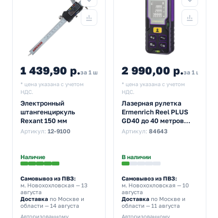
1 439,90 р.
2 990,00 р.
за 1 шт
за 1 шт
* цена указана с учетом
* цена указана с учетом
НДС.
НДС.
Электронный
Лазерная рулетка
штангенциркуль
Ermenrich Reel PLUS
Rexant 150 мм
GD40 до 40 метров
фиолетовый
Артикул:
12-9100
Артикул:
84643
Наличие
В наличии
Самовывоз из ПВЗ:
Самовывоз из ПВЗ:
м. Новохохловская
— 13
м. Новохохловская
— 10
августа
августа
Доставка
по Москве и
Доставка
по Москве и
области — 14 августа
области — 11 августа
Авторизованному
Авторизованному