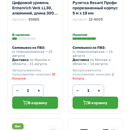
Цифровой уровень
Рулетка Rexant Профи
Ermenrich Verk LL30,
прорезиненный корпус
алюминий, длина 300
5 м х 19 мм
мм, градусы, дюйм/
Артикул:
85686
Артикул:
12-9005
фут, мм/м, проценты
В наличии
Наличие
Самовывоз из ПВЗ:
Самовывоз из ПВЗ:
м. Новохохловская
— 10
м. Новохохловская
— 13
августа
августа
Доставка
по Москве и
Доставка
по Москве и
области — 11 августа
области — 14 августа
Авторизованному
Авторизованному
пользователю начислим
30
пользователю начислим
2
бонусов
бонуса
−
+
−
+
В корзину
В корзину
Хит