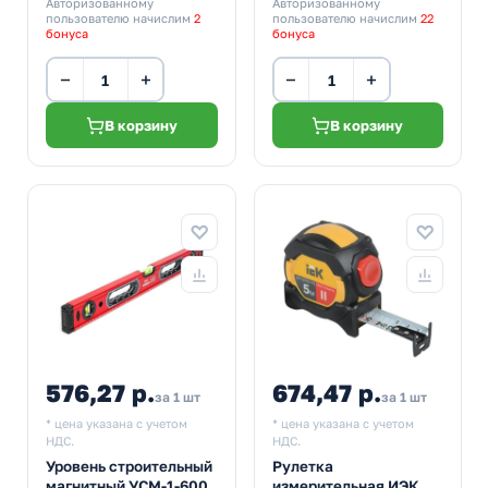
Авторизованному
Авторизованному
пользователю начислим
2
пользователю начислим
22
бонуса
бонуса
−
+
−
+
В корзину
В корзину
576,27 р.
674,47 р.
за 1 шт
за 1 шт
* цена указана с учетом
* цена указана с учетом
НДС.
НДС.
Уровень строительный
Рулетка
магнитный УСМ-1-600
измерительная ИЭК