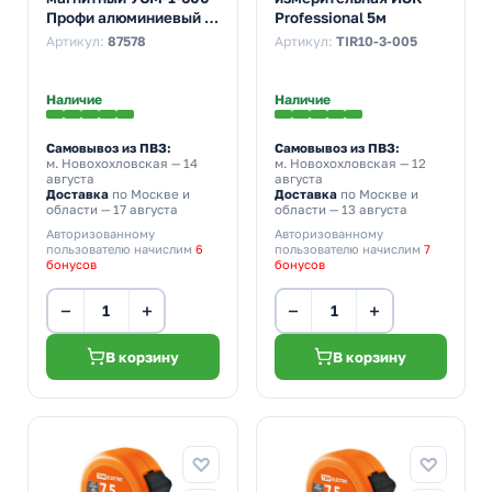
Профи алюминиевый с
Professional 5м
тремя мерительными
Артикул:
87578
Артикул:
TIR10-3-005
глазками
Наличие
Наличие
Самовывоз из ПВЗ:
Самовывоз из ПВЗ:
м. Новохохловская
— 14
м. Новохохловская
— 12
августа
августа
Доставка
по Москве и
Доставка
по Москве и
области — 17 августа
области — 13 августа
Авторизованному
Авторизованному
пользователю начислим
6
пользователю начислим
7
бонусов
бонусов
−
+
−
+
В корзину
В корзину