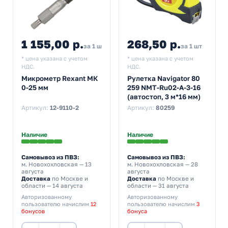
1 155,00 р.
268,50 р.
за 1 шт
за 1 шт
* цена указана с учетом
* цена указана с учетом
НДС.
НДС.
Микрометр Rexant МК
Рулетка Navigator 80
0-25 мм
259 NMT-Ru02-A-3-16
(автостоп, 3 м*16 мм)
Артикул:
12-9110-2
Артикул:
80259
Наличие
Наличие
Самовывоз из ПВЗ:
Самовывоз из ПВЗ:
м. Новохохловская
— 13
м. Новохохловская
— 28
августа
августа
Доставка
по Москве и
Доставка
по Москве и
области — 14 августа
области — 31 августа
Авторизованному
Авторизованному
пользователю начислим
12
пользователю начислим
3
бонусов
бонуса