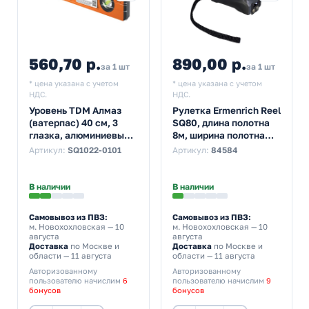
560,70 р.
890,00 р.
за 1 шт
за 1 шт
* цена указана с учетом
* цена указана с учетом
НДС.
НДС.
Уровень TDM Алмаз
Рулетка Ermenrich Reel
(ватерпас) 40 см, 3
SQ80, длина полотна
глазка, алюминиевый,
8м, ширина полотна
усиленный, с магнитом
25мм, фиолетовый
Артикул:
SQ1022-0101
Артикул:
84584
В наличии
В наличии
Самовывоз из ПВЗ:
Самовывоз из ПВЗ:
м. Новохохловская
— 10
м. Новохохловская
— 10
августа
августа
Доставка
по Москве и
Доставка
по Москве и
области — 11 августа
области — 11 августа
Авторизованному
Авторизованному
пользователю начислим
6
пользователю начислим
9
бонусов
бонусов