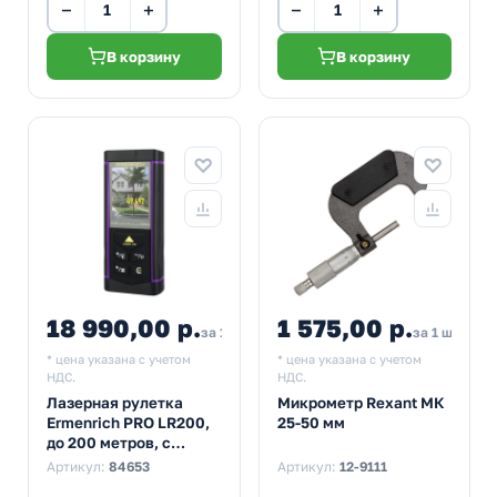
−
+
−
+
В корзину
В корзину
18 990,00 р.
1 575,00 р.
за 1 шт
за 1 шт
* цена указана с учетом
* цена указана с учетом
НДС.
НДС.
Лазерная рулетка
Микрометр Rexant МК
Ermenrich PRO LR200,
25-50 мм
до 200 метров, с
камерой, штатив в
Артикул:
84653
Артикул:
12-9111
комплекте