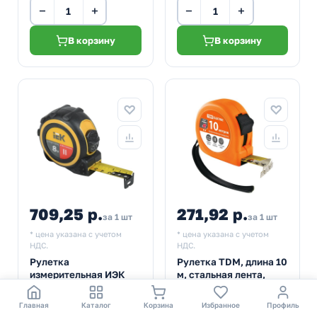
−
+
−
+
В корзину
В корзину
709,25 р.
271,92 р.
за 1 шт
за 1 шт
* цена указана с учетом
* цена указана с учетом
НДС.
НДС.
Рулетка
Рулетка TDM, длина 10
измерительная ИЭК
м, стальная лента,
Universal 8м
ширина 25 мм,
прорезиненное
Артикул:
TIR10-1-008
Артикул:
SQ1018-0108
Главная
Каталог
Корзина
Избранное
Профиль
покрытие, магнит,