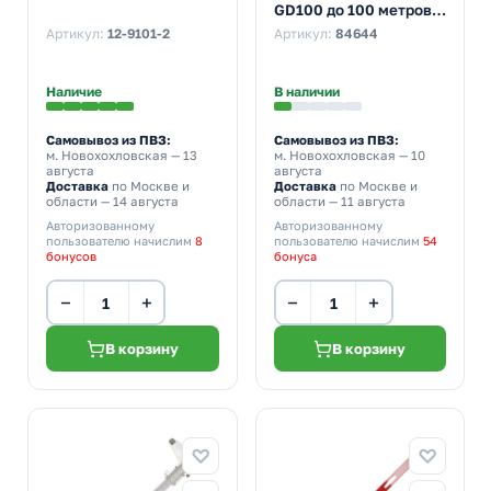
GD100 до 100 метров
фиолетовый
Артикул:
12-9101-2
Артикул:
84644
Наличие
В наличии
Самовывоз из ПВЗ:
Самовывоз из ПВЗ:
м. Новохохловская
— 13
м. Новохохловская
— 10
августа
августа
Доставка
по Москве и
Доставка
по Москве и
области — 14 августа
области — 11 августа
Авторизованному
Авторизованному
пользователю начислим
8
пользователю начислим
54
бонусов
бонуса
−
+
−
+
В корзину
В корзину