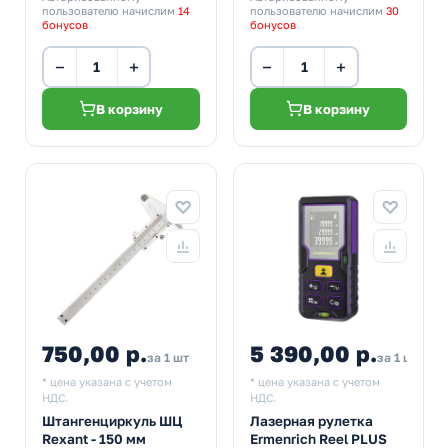
пользователю начислим
14
пользователю начислим
30
бонусов
бонусов
−
+
−
+
В корзину
В корзину
750,00 р.
5 390,00 р.
за 1 шт
за 1 шт
* цена указана с учетом
* цена указана с учетом
НДС.
НДС.
Штангенциркуль ШЦ
Лазерная рулетка
Rexant - 150 мм
Ermenrich Reel PLUS