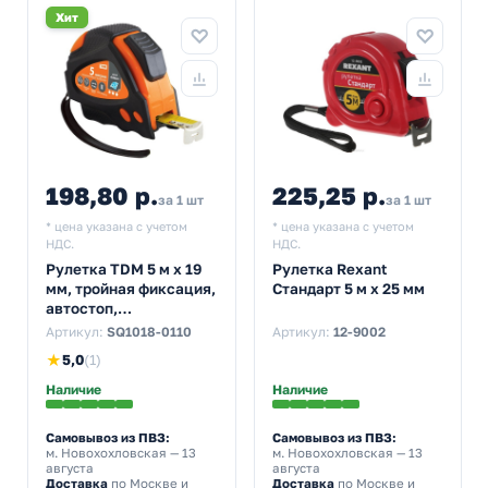
Хит
198,80 р.
225,25 р.
за 1 шт
за 1 шт
* цена указана с учетом
* цена указана с учетом
НДС.
НДС.
Рулетка TDM 5 м х 19
Рулетка Rexant
мм, тройная фиксация,
Стандарт 5 м х 25 мм
автостоп,
обрезиненный корпус,
Артикул:
SQ1018-0110
Артикул:
12-9002
магнит, серия Алмаз
★
5,0
(1)
Наличие
Наличие
Самовывоз из ПВЗ:
Самовывоз из ПВЗ:
м. Новохохловская
— 13
м. Новохохловская
— 13
августа
августа
Доставка
по Москве и
Доставка
по Москве и