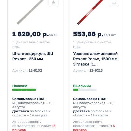
1 820,00 р.
553,86 р.
за 1 шт
за 1 шт
* цена указана с учетом
* цена указана с учетом
НДС.
НДС.
Штангенциркуль ШЦ
Уровень алюминиевый
Rexant - 250 мм
Rexant Рельс, 1500 мм,
3 глазка (1
поворотный)
Артикул:
12-9102
Артикул:
12-9215
Наличие
В наличии
Самовывоз из ПВЗ:
Самовывоз из ПВЗ:
м. Новохохловская
— 13
м. Новохохловская
— 10
августа
августа
Доставка
по Москве и
Доставка
по Москве и
области — 14 августа
области — 11 августа
Авторизованному
Авторизованному
пользователю начислим
18
пользователю начислим
6
бонусов
бонусов