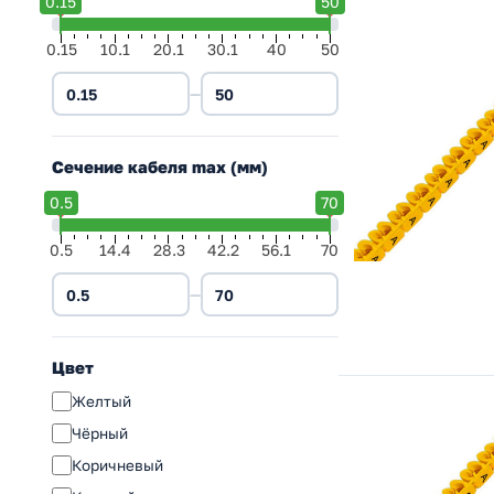
0.15
50
0.15
10.1
20.1
30.1
40
50
—
Сечение кабеля max (мм)
0.5
70
0.5
14.4
28.3
42.2
56.1
70
—
Цвет
Желтый
Чёрный
Коричневый