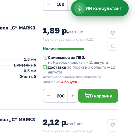
−
+
В корзину
ИИ консультант
мвол „C” MARK3
1,89 р.
за 1 шт
* цена указана с учетом НДС.
Наличие
Самовывоз из ПВЗ:
1.5 мм
м. Новохохловская
— 11 августа
Буквенные
Доставка
по Москве и области — 12
0.5 мм
августа
Желтый
Авторизованному пользователю
начислим
4 бонуса
−
+
В корзину
мвол „C” MARK3
2,12 р.
за 1 шт
* цена указана с учетом НДС.