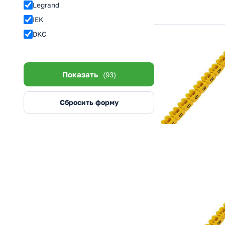
Legrand
IEK
DKC
Показать
(93)
Сбросить форму