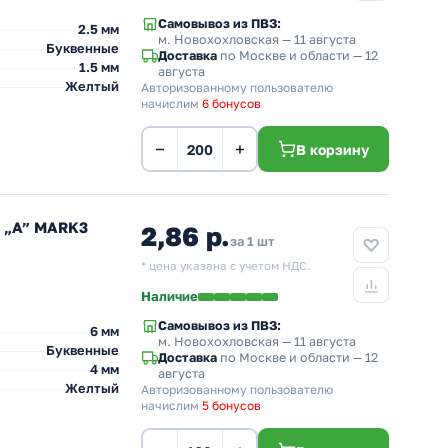
Самовывоз из ПВЗ:
2.5 мм
м. Новохохловская
— 11 августа
Буквенные
Доставка
по Москве и области — 12
1.5 мм
августа
Желтый
Авторизованному пользователю
начислим
6 бонусов
−
+
В корзину
л „A” MARK3
2,86 р.
за 1 шт
* цена указана с учетом НДС.
Наличие
Самовывоз из ПВЗ:
6 мм
м. Новохохловская
— 11 августа
Буквенные
Доставка
по Москве и области — 12
4 мм
августа
Желтый
Авторизованному пользователю
начислим
5 бонусов