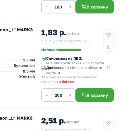
−
+
В корзину
мвол „L” MARK3
1,83 р.
за 1 шт
* цена указана с учетом НДС.
Наличие
Самовывоз из ПВЗ:
1.5 мм
м. Новохохловская
— 11 августа
Буквенные
Доставка
по Москве и области — 12
0.5 мм
августа
Желтый
Авторизованному пользователю
начислим
4 бонуса
−
+
В корзину
мвол „L” MARK3
2,51 р.
за 1 шт
* цена указана с учетом НДС.