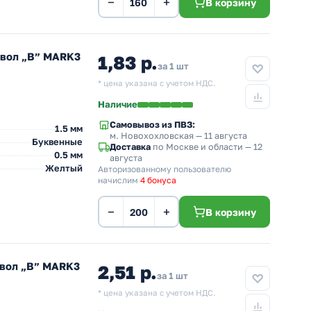
−
+
В корзину
мвол „B” MARK3
1,83 р.
за 1 шт
* цена указана с учетом НДС.
Наличие
Самовывоз из ПВЗ:
1.5 мм
м. Новохохловская
— 11 августа
Буквенные
Доставка
по Москве и области — 12
0.5 мм
августа
Желтый
Авторизованному пользователю
начислим
4 бонуса
−
+
В корзину
мвол „B” MARK3
2,51 р.
за 1 шт
* цена указана с учетом НДС.