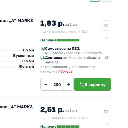
мвол „A” MARK3
1,83 р.
за 1 шт
* цена указана с учетом НДС.
Наличие
Самовывоз из ПВЗ:
1.5 мм
м. Новохохловская
— 11 августа
Буквенные
Доставка
по Москве и области — 12
0.5 мм
августа
Желтый
Авторизованному пользователю
начислим
4 бонуса
−
+
В корзину
мвол „A” MARK3
2,51 р.
за 1 шт
* цена указана с учетом НДС.
Наличие