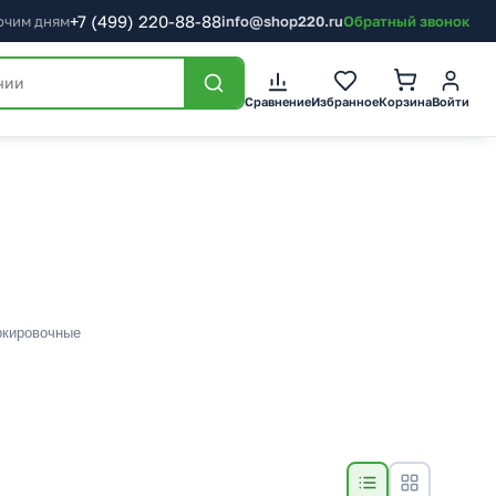
+7
(499)
220-88-88
бочим дням
info@shop220.ru
Обратный звонок
Сравнение
Избранное
Корзина
Войти
ркировочные