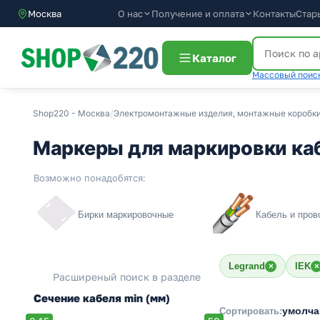
О нас
Получение и оплата
Контакты
Стар
Москва
Каталог
Массовый поиск
Shop220 - Москва
/
Электромонтажные изделия, монтажные коробк
Маркеры для маркировки ка
Возможно понадобятся:
Бирки маркировочные
Кабель и пров
Legrand
IEK
×
×
Расширеный поиск в разделе
Сечение кабеля min (мм)
умолч
Сортировать: