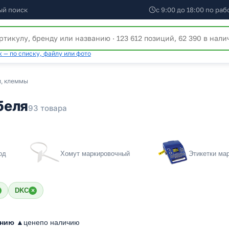
ый поиск
с 9:00 до 18:00 по ра
 — по списку, файлу или фото
и, клеммы
беля
93 товара
од
Хомут маркировочный
Этикетки ма
DKC
×
анию ▲
цене
по наличию