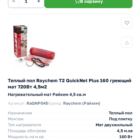
−
+
В корзину
Теплый пол Raychem T2 QuickNet Plus 160 греющий
мат 720Вт 4,5м2
Нагревательный мат Райхем 4,5 кв.м
Артикул:
RaQNP045
Бренд:
Raychem (Райхем)
Назначение
Теплый пол
Монтаж
Под плитку
Тип нагревателя
Мат двухжильный
Площадь обогрева
4,5 м.кв
Мощность на м.кв.
160 Вт