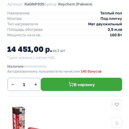
Артикул:
RaQNP035
Бренд:
Raychem (Райхем)
Назначение
Теплый пол
Монтаж
Под плитку
Тип нагревателя
Мат двухжильный
Площадь обогрева
3,5 м.кв
Мощность на м.кв.
160 Вт
14 451,00 р.
за 1 шт
* цена указана с учетом НДС.
Наличие
Авторизованному пользователю начислим
145 бонусов
−
+
В корзину