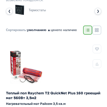
Возможно понадобятся:
Термостаты
❮
❯
умолчанию ▲
цене
по наличию
Сортировать:
Теплый пол Raychem T2 QuickNet Plus 160 греющий
мат 560Вт 3,5м2
Нагревательный мат Райхем 3,5 кв.м