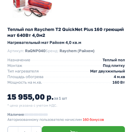
Теплый пол Raychem T2 QuickNet Plus 160 греющий
мат 640Вт 4,0м2
Нагревательный мат Райхем 4,0 кв.м
Артикул:
RaQNP040
Бренд:
Raychem (Райхем)
Назначение
Теплый пол
Монтаж
Под плитку
Тип нагревателя
Мат двухжильный
Площадь обогрева
4 м.кв
Мощность на м.кв.
160 Вт
15 955,00 р.
за 1 шт
* цена указана с учетом НДС.
Наличие
Авторизованному пользователю начислим
160 бонусов