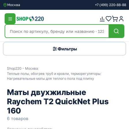
Москва
+7
(499)
220-88-88
Фильтры
Shop220 - Москва
/
Теплые полы, обогрев труб и кровли, терморегуляторы
/
Нагревательные маты для теплого пола под плитку
Маты двухжильные
Raychem T2 QuickNet Plus
160
6 товаров