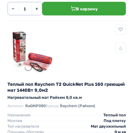
−
+
В корзину
Теплый пол Raychem T2 QuickNet Plus 160 греющий
мат 1440Вт 9,0м2
Нагревательный мат Райхем 9,0 кв.м
Артикул:
RaQNP090
Бренд:
Raychem (Райхем)
Назначение
Теплый пол
Монтаж
Под плитку
Тип нагревателя
Мат двухжильный
Площадь обогрева
9 м.кв