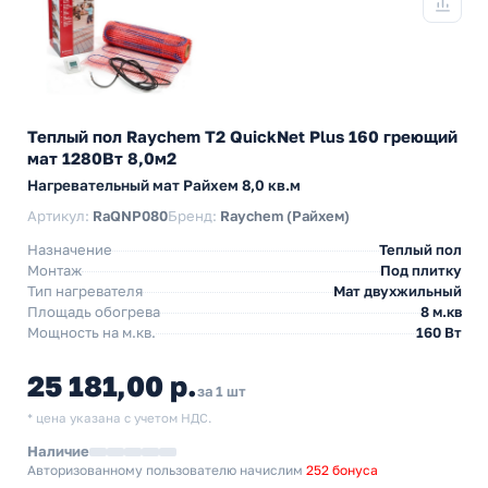
Теплый пол Raychem T2 QuickNet Plus 160 греющий
мат 1280Вт 8,0м2
Нагревательный мат Райхем 8,0 кв.м
Артикул:
RaQNP080
Бренд:
Raychem (Райхем)
Назначение
Теплый пол
Монтаж
Под плитку
Тип нагревателя
Мат двухжильный
Площадь обогрева
8 м.кв
Мощность на м.кв.
160 Вт
25 181,00 р.
за 1 шт
* цена указана с учетом НДС.
Наличие
Авторизованному пользователю начислим
252 бонуса