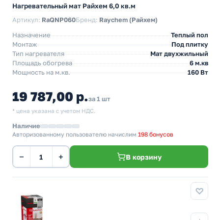
Нагревательный мат Райхем 6,0 кв.м
Артикул:
RaQNP060
Бренд:
Raychem (Райхем)
Назначение
Теплый пол
Монтаж
Под плитку
Тип нагревателя
Мат двухжильный
Площадь обогрева
6 м.кв
Мощность на м.кв.
160 Вт
19 787,00 р.
за 1 шт
* цена указана с учетом НДС.
Наличие
Авторизованному пользователю начислим
198 бонусов
−
+
В корзину