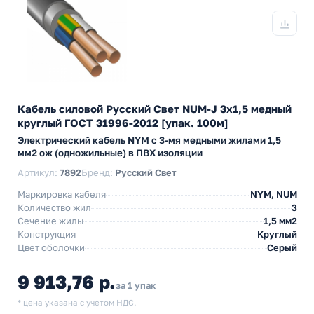
Кабель силовой Русский Свет NUM-J 3х1,5 медный
круглый ГОСТ 31996-2012 [упак. 100м]
Электрический кабель NYM с 3-мя медными жилами 1,5
мм2 ож (одножильные) в ПВХ изоляции
Артикул:
7892
Бренд:
Русский Свет
Маркировка кабеля
NYM, NUM
Количество жил
3
Сечение жилы
1,5 мм2
Конструкция
Круглый
Цвет оболочки
Серый
9 913,76 р.
за 1 упак
* цена указана с учетом НДС.