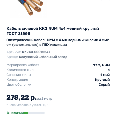
Кабель силовой ККЗ NUM 4х4 медный круглый
ГОСТ 31996
Электрический кабель NYM с 4-мя медными жилами 4 мм2
ож (одножильные) в ПВХ изоляции
Артикул:
KKZ40-00015547
Бренд:
Калужский кабельный завод
Маркировка кабеля
NYM, NUM
Количество жил
4
Сечение жилы
4 мм2
Конструкция
Круглый
Цвет оболочки
Серый
278,22 р.
за 1 метр
* цена указана с учетом НДС.
В наличии