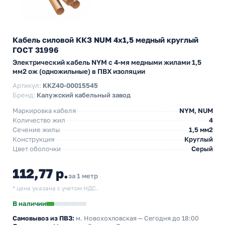
Кабель силовой ККЗ NUM 4х1,5 медный круглый
ГОСТ 31996
Электрический кабель NYM с 4-мя медными жилами 1,5
мм2 ож (одножильные) в ПВХ изоляции
Артикул:
KKZ40-00015545
Бренд:
Калужский кабельный завод
Маркировка кабеля
NYM, NUM
Количество жил
4
Сечение жилы
1,5 мм2
Конструкция
Круглый
Цвет оболочки
Серый
112,77 р.
за 1 метр
* цена указана с учетом НДС.
В наличии
Самовывоз из ПВЗ:
м. Новохохловская
— Сегодня до 18:00