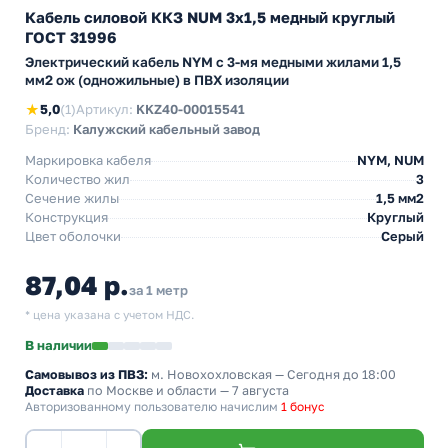
Кабель силовой ККЗ NUM 3х1,5 медный круглый
ГОСТ 31996
Электрический кабель NYM с 3-мя медными жилами 1,5
мм2 ож (одножильные) в ПВХ изоляции
★
5,0
(1)
Артикул:
KKZ40-00015541
Бренд:
Калужский кабельный завод
Маркировка кабеля
NYM, NUM
Количество жил
3
Сечение жилы
1,5 мм2
Конструкция
Круглый
Цвет оболочки
Серый
87,04 р.
за 1 метр
* цена указана с учетом НДС.
В наличии
Самовывоз из ПВЗ:
м. Новохохловская
— Сегодня до 18:00
Доставка
по Москве и области — 7 августа
Авторизованному пользователю начислим
1 бонус