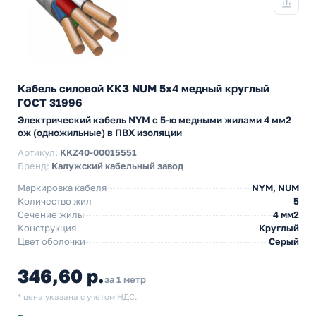
Кабель силовой ККЗ NUM 5х4 медный круглый
ГОСТ 31996
Электрический кабель NYM с 5-ю медными жилами 4 мм2
ож (одножильные) в ПВХ изоляции
Артикул:
KKZ40-00015551
Бренд:
Калужский кабельный завод
Маркировка кабеля
NYM, NUM
Количество жил
5
Сечение жилы
4 мм2
Конструкция
Круглый
Цвет оболочки
Серый
346,60 р.
за 1 метр
* цена указана с учетом НДС.