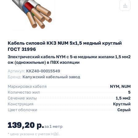
Кабель силовой ККЗ NUM 5х1,5 медный круглый
ГОСТ 31996
Электрический кабель NYM с 5-ю медными жилами 1,5 мм2
ож (одножильные) в ПВХ изоляции
Артикул:
KKZ40-00015549
Бренд:
Калужский кабельный завод
Маркировка кабеля
NYM, NUM
Количество жил
5
Сечение жилы
1,5 мм2
Конструкция
Круглый
Цвет оболочки
Серый
139,20 р.
за 1 метр
* цена указана с учетом НДС.