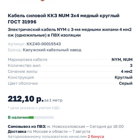
Кабель силовой ККЗ NUM 3х4 медный круглый
ГОСТ 31996
Электрический кабель NYM с 3-мя медными жилами 4 мм2
ож (одножильные) в ПВХ изоляции
Артикул:
KKZ40-00015543
Бренд:
Калужский кабельный завод
Маркировка кабеля
NYM, NUM
Количество жил
3
Сечение жилы
4 мм2
Конструкция
Круглый
Цвет оболочки
Серый
212,10 р.
за 1 метр
* цена указана с учетом НДС.
В наличии
Самовывоз из ПВЗ:
м. Новохохловская
— Сегодня до 18:00
Доставка
по Москве и области — 7 августа
Авторизованному пользователю начислим
2 бонуса