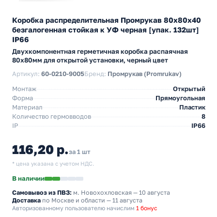
Коробка распределительная Промрукав 80х80х40
безгалогенная стойкая к УФ черная [упак. 132шт]
IP66
Двухкомпонентная герметичная коробка распаячная
80х80мм для открытой установки, черный цвет
Артикул:
60-0210-9005
Бренд:
Промрукав (Promrukav)
Монтаж
Открытый
Форма
Прямоугольная
Материал
Пластик
Количество гермовводов
8
IP
IP66
116,20 р.
за 1 шт
* цена указана с учетом НДС.
В наличии
Самовывоз из ПВЗ:
м. Новохохловская
— 10 августа
Доставка
по Москве и области — 11 августа
Авторизованному пользователю начислим
1 бонус