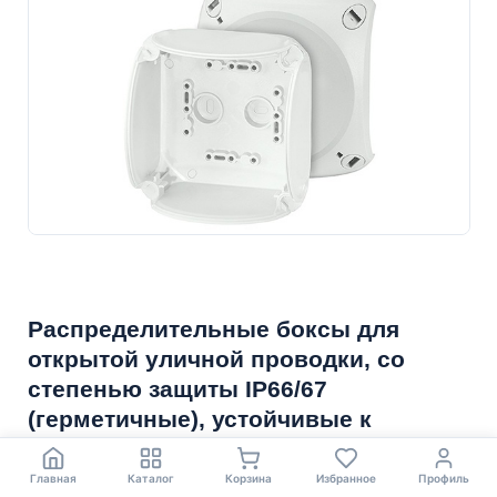
Распределительные боксы для
открытой уличной проводки, со
степенью защиты IP66/67
(герметичные), устойчивые к
воздействию прямых солнечных
лучей
Главная
Каталог
Корзина
Избранное
Профиль