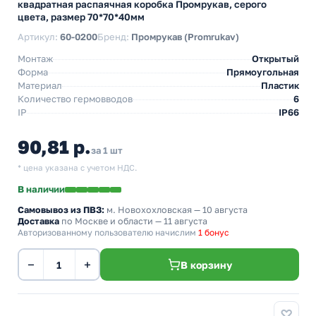
квадратная распаячная коробка Промрукав, серого
цвета, размер 70*70*40мм
Артикул:
60-0200
Бренд:
Промрукав (Promrukav)
Монтаж
Открытый
Форма
Прямоугольная
Материал
Пластик
Количество гермовводов
6
IP
IP66
90,81 р.
за 1 шт
* цена указана с учетом НДС.
В наличии
Самовывоз из ПВЗ:
м. Новохохловская
— 10 августа
Доставка
по Москве и области — 11 августа
Авторизованному пользователю начислим
1 бонус
−
+
В корзину