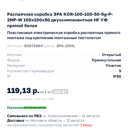
Распаячная коробка ЭРА KOR-100-100-50-9g-P-
2MP-W 100х100х50 двухкомпонентная HF УФ
прямой белая
Пластиковая электрическая коробка распаячная прямого
монтажа под крепление монтажным пистолетом
Артикул:
Б0072864
Бренд:
ЭРА (ERA)
Монтаж
Открытый
Форма
Прямоугольная
Материал
Пластик
Количество гермовводов
9
IP
IP66
119,13 р.
132,37
за 1 шт
* цена указана с учетом НДС.
Наличие
Самовывоз из ПВЗ:
м. Новохохловская
— 11 августа
Доставка
по Москве и области — 12 августа
Авторизованному пользователю начислим
1 бонус