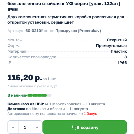
безгалогенная стойкая к УФ серая [упак. 132шт]
IP66
Двухкомпонентная герметичная коробка распаячная для
открытой установки, серый цвет
Артикул:
60-0210
Бренд:
Промрукав (Promrukav)
Монтаж
Открытый
Форма
Прямоугольная
Материал
Пластик
Количество гермовводов
8
IP
IP66
116,20 р.
за 1 шт
* цена указана с учетом НДС.
В наличии
Самовывоз из ПВЗ:
м. Новохохловская
— 10 августа
Доставка
по Москве и области — 11 августа
Авторизованному пользователю начислим
1 бонус
−
+
В корзину