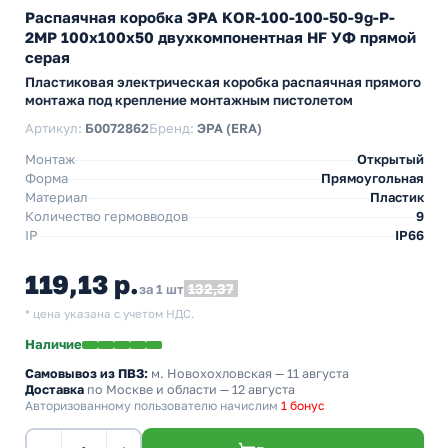
Распаячная коробка ЭРА KOR-100-100-50-9g-P-
2MP 100х100х50 двухкомпонентная HF УФ прямой
серая
Пластиковая электрическая коробка распаячная прямого
монтажа под крепление монтажным пистолетом
Артикул:
Б0072862
Бренд:
ЭРА (ERA)
Монтаж
Открытый
Форма
Прямоугольная
Материал
Пластик
Количество гермовводов
9
IP
IP66
119,13 р.
132,37
за 1 шт
* цена указана с учетом НДС.
Наличие
Самовывоз из ПВЗ:
м. Новохохловская
— 11 августа
Доставка
по Москве и области — 12 августа
Авторизованному пользователю начислим
1 бонус