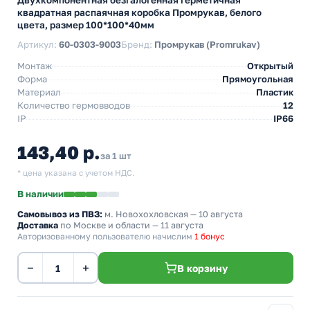
Двухкомпонентная безгалогенная герметичная
квадратная распаячная коробка Промрукав, белого
цвета, размер 100*100*40мм
Артикул:
60-0303-9003
Бренд:
Промрукав (Promrukav)
Монтаж
Открытый
Форма
Прямоугольная
Материал
Пластик
Количество гермовводов
12
IP
IP66
143,40 р.
за 1 шт
* цена указана с учетом НДС.
В наличии
Самовывоз из ПВЗ:
м. Новохохловская
— 10 августа
Доставка
по Москве и области — 11 августа
Авторизованному пользователю начислим
1 бонус
−
+
В корзину