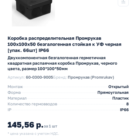
Коробка распределительная Промрукав
100х100х50 безгалогенная стойкая к УФ черная
[упак. 66шт] IP66
Двухкомпонентная безгалогенная герметичная
квадратная распаячная коробка Промрукав, черного
цвета, размер 100*100*50мм
Артикул:
60-0300-9005
Бренд:
Промрукав (Promrukav)
Монтаж
Открытый
Форма
Прямоугольная
Материал
Пластик
Количество гермовводов
8
IP
IP66
145,56 р.
за 1 шт
* цена указана с учетом НДС.