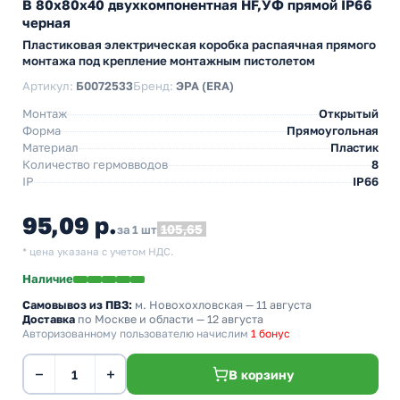
B 80х80х40 двухкомпонентная HF,УФ прямой IP66
черная
Пластиковая электрическая коробка распаячная прямого
монтажа под крепление монтажным пистолетом
Артикул:
Б0072533
Бренд:
ЭРА (ERA)
Монтаж
Открытый
Форма
Прямоугольная
Материал
Пластик
Количество гермовводов
8
IP
IP66
95,09 р.
105,65
за 1 шт
* цена указана с учетом НДС.
Наличие
Самовывоз из ПВЗ:
м. Новохохловская
— 11 августа
Доставка
по Москве и области — 12 августа
Авторизованному пользователю начислим
1 бонус
−
+
В корзину