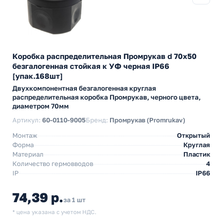
Коробка распределительная Промрукав d 70х50
безгалогенная стойкая к УФ черная IP66
[упак.168шт]
Двухкомпонентная безгалогенная круглая
распределительная коробка Промрукав, черного цвета,
диаметром 70мм
Артикул:
60-0110-9005
Бренд:
Промрукав (Promrukav)
Монтаж
Открытый
Форма
Круглая
Материал
Пластик
Количество гермовводов
4
IP
IP66
74,39 р.
за 1 шт
* цена указана с учетом НДС.