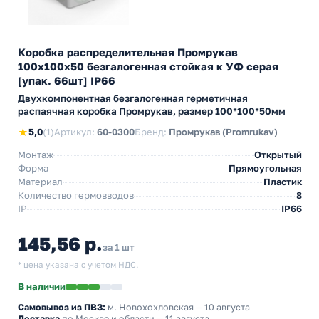
Коробка распределительная Промрукав
100х100х50 безгалогенная стойкая к УФ серая
[упак. 66шт] IP66
Двухкомпонентная безгалогенная герметичная
распаячная коробка Промрукав, размер 100*100*50мм
★
5,0
(1)
Артикул:
60-0300
Бренд:
Промрукав (Promrukav)
Монтаж
Открытый
Форма
Прямоугольная
Материал
Пластик
Количество гермовводов
8
IP
IP66
145,56 р.
за 1 шт
* цена указана с учетом НДС.
В наличии
Самовывоз из ПВЗ:
м. Новохохловская
— 10 августа
Доставка
по Москве и области — 11 августа