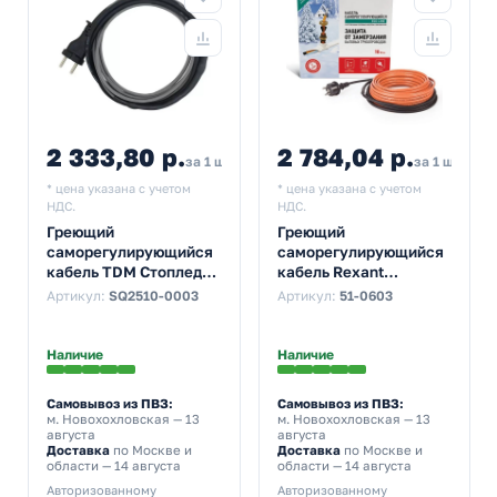
2 333,80 р.
2 784,04 р.
за 1 шт
за 1 шт
* цена указана с учетом
* цена указана с учетом
НДС.
НДС.
Греющий
Греющий
саморегулирующийся
саморегулирующийся
кабель TDM Стоплед
кабель Rexant
НСК6-Н с вилкой, на
(комплект в трубу)
Артикул:
SQ2510-0003
Артикул:
51-0603
трубу (6м/96Вт)
10HTM2-CT (6м/60Вт)
Наличие
Наличие
Самовывоз из ПВЗ:
Самовывоз из ПВЗ:
м. Новохохловская
— 13
м. Новохохловская
— 13
августа
августа
Доставка
по Москве и
Доставка
по Москве и
области — 14 августа
области — 14 августа
Авторизованному
Авторизованному