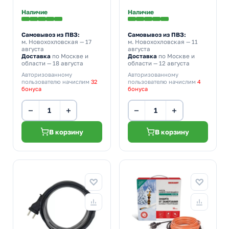
StopFrost 4м
Наличие
Наличие
Самовывоз из ПВЗ:
Самовывоз из ПВЗ:
м. Новохохловская
— 17
м. Новохохловская
— 11
августа
августа
Доставка
по Москве и
Доставка
по Москве и
области — 18 августа
области — 12 августа
Авторизованному
Авторизованному
пользователю начислим
32
пользователю начислим
4
бонуса
бонуса
−
+
−
+
В корзину
В корзину