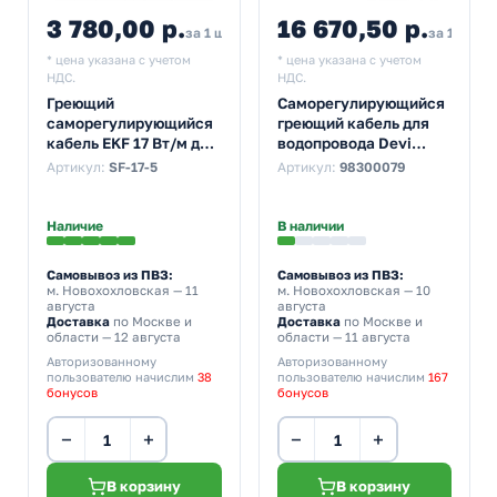
3 780,00 р.
16 670,50 р.
4 500,00
за 1 шт
за 1 шт
* цена указана с учетом
* цена указана с учетом
НДС.
НДС.
Греющий
Саморегулирующийся
саморегулирующийся
греющий кабель для
кабель EKF 17 Вт/м для
водопровода Devi
обогрева
DPH-10 190Вт 19м
Артикул:
SF-17-5
Артикул:
98300079
трубопроводов
StopFrost 5м
Наличие
В наличии
Самовывоз из ПВЗ:
Самовывоз из ПВЗ:
м. Новохохловская
— 11
м. Новохохловская
— 10
августа
августа
Доставка
по Москве и
Доставка
по Москве и
области — 12 августа
области — 11 августа
Авторизованному
Авторизованному
пользователю начислим
38
пользователю начислим
167
бонусов
бонусов
−
+
−
+
В корзину
В корзину