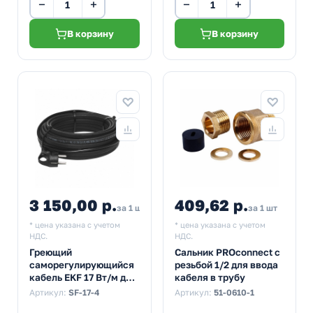
−
+
−
+
В корзину
В корзину
3 150,00 р.
409,62 р.
3 750,00
за 1 шт
за 1 шт
* цена указана с учетом
* цена указана с учетом
НДС.
НДС.
Греющий
Сальник PROconnect с
саморегулирующийся
резьбой 1/2 для ввода
кабель EKF 17 Вт/м для
кабеля в трубу
обогрева
Артикул:
SF-17-4
Артикул:
51-0610-1
трубопроводов