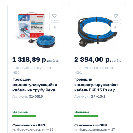
1 318,89 р.
2 394,00 р.
2 8
за 1 шт
за 1 шт
* цена указана с учетом
* цена указана с учетом
НДС.
НДС.
Греющий
Греющий
саморегулирующийся
саморегулирующийся
кабель на трубу Rexant
кабель EKF 15 Вт/м для
15MSR-PB 2M
обогрева
Артикул:
51-0616
Артикул:
SFI-15-1
(2м/30Вт)
трубопроводов
StopFrost Inside 1м
Наличие
Наличие
Самовывоз из ПВЗ:
Самовывоз из ПВЗ:
м. Новохохловская
— 13
м. Новохохловская
— 17