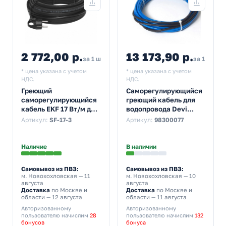
2 772,00 р.
13 173,90 р.
3 300,00
за 1 шт
за 1 шт
* цена указана с учетом
* цена указана с учетом
НДС.
НДС.
Греющий
Саморегулирующийся
саморегулирующийся
греющий кабель для
кабель EKF 17 Вт/м для
водопровода Devi
обогрева
DPH-10 140Вт 14м
Артикул:
SF-17-3
Артикул:
98300077
трубопроводов
StopFrost 3м
Наличие
В наличии
Самовывоз из ПВЗ:
Самовывоз из ПВЗ:
м. Новохохловская
— 11
м. Новохохловская
— 10
августа
августа
Доставка
по Москве и
Доставка
по Москве и
области — 12 августа
области — 11 августа
Авторизованному
Авторизованному
пользователю начислим
28
пользователю начислим
132
бонусов
бонуса