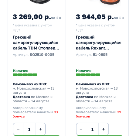
3 269,00 р.
3 944,05 р.
за 1 шт
за 1 шт
* цена указана с учетом
* цена указана с учетом
НДС.
НДС.
Греющий
Греющий
саморегулирующийся
саморегулирующийся
кабель TDM Стоплед
кабель Rexant
НСК10-Н с вилкой, на
(комплект в трубу)
Артикул:
SQ2510-0005
Артикул:
51-0605
трубу (10м/160Вт)
10HTM2-CT
(10м/100Вт)
Наличие
Наличие
Самовывоз из ПВЗ:
Самовывоз из ПВЗ:
м. Новохохловская
— 13
м. Новохохловская
— 13
августа
августа
Доставка
по Москве и
Доставка
по Москве и
области — 14 августа
области — 14 августа
Авторизованному
Авторизованному
пользователю начислим
33
пользователю начислим
39
бонуса
бонусов
−
+
−
+