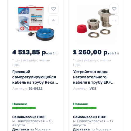
4 513,85 р.
1 260,00 р.
1 50
за 1 шт
за 1 шт
* цена указана с учетом
* цена указана с учетом
НДС.
НДС.
Греющий
Устройство ввода
саморегулирующийся
нагревательного
кабель на трубу Rexant
кабеля в трубу EKF
15MSR-PB 20M
VKS (3/4-1 дюйм)
Артикул:
51-0622
Артикул:
VKS
(20м/300Вт)
Наличие
Наличие
Самовывоз из ПВЗ:
Самовывоз из ПВЗ:
м. Новохохловская
— 13
м. Новохохловская
— 17
августа
августа
Доставка
по Москве и
Доставка
по Москве и