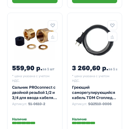
559,90 р.
3 260,60 р.
за 1 шт
за 1 шт
* цена указана с учетом
* цена указана с учетом
НДС.
НДС.
Сальник PROconnect с
Греющий
двойной резьбой 1/2 и
саморегулирующийся
3/4 для ввода кабеля в
кабель TDM Стоплед
трубу
НСК15-Н с вилкой, на
Артикул:
51-0610-2
Артикул:
SQ2510-0006
трубу (15м/240Вт)
Наличие
Наличие