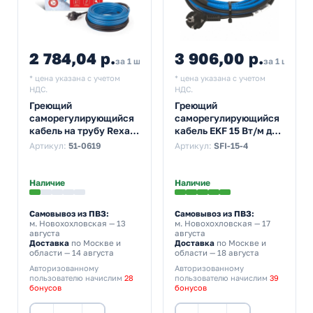
2 784,04 р.
3 906,00 р.
4 6
за 1 шт
за 1 шт
* цена указана с учетом
* цена указана с учетом
НДС.
НДС.
Греющий
Греющий
саморегулирующийся
саморегулирующийся
кабель на трубу Rexant
кабель EKF 15 Вт/м для
15MSR-PB 8M
обогрева
Артикул:
51-0619
Артикул:
SFI-15-4
(8м/120Вт)
трубопроводов
StopFrost Inside 4м
Наличие
Наличие
Самовывоз из ПВЗ:
Самовывоз из ПВЗ:
м. Новохохловская
— 13
м. Новохохловская
— 17
августа
августа
Доставка
по Москве и
Доставка
по Москве и
области — 14 августа
области — 18 августа
Авторизованному
Авторизованному
пользователю начислим
28
пользователю начислим
39
бонусов
бонусов