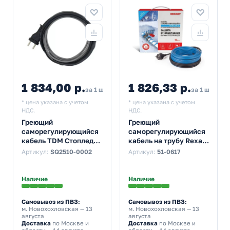
1 834,00 р.
1 826,33 р.
за 1 шт
за 1 шт
* цена указана с учетом
* цена указана с учетом
НДС.
НДС.
Греющий
Греющий
саморегулирующийся
саморегулирующийся
кабель TDM Стоплед
кабель на трубу Rexant
НСК4-Н с вилкой, на
15MSR-PB 4M
Артикул:
SQ2510-0002
Артикул:
51-0617
трубу (4м/64Вт)
(4м/60Вт)
Наличие
Наличие
Самовывоз из ПВЗ:
Самовывоз из ПВЗ:
м. Новохохловская
— 13
м. Новохохловская
— 13
августа
августа
Доставка
по Москве и
Доставка
по Москве и