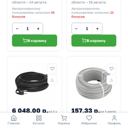
области — 14 августа
области — 18 августа
Авторизованному
Авторизованному
пользователю начислим
45
пользователю начислим
13
бонусов
бонусов
−
+
−
+
В корзину
В корзину
6 048,00 р.
157,33 р.
7 200,00
за 1 шт
за 1 метр
* цена указана с учетом
* цена указана с учетом
НДС.
НДС.
Главная
Каталог
Корзина
Избранное
Профиль