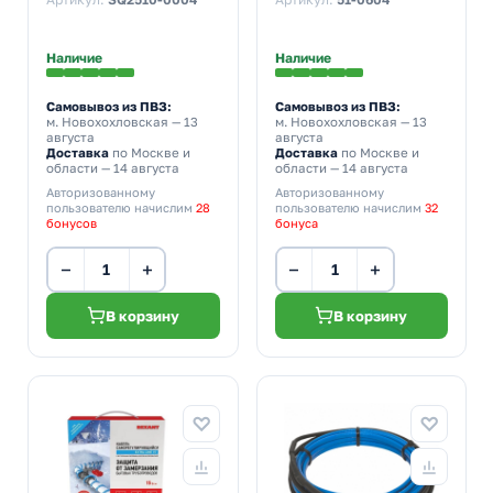
трубу (8м/128Вт)
10HTM2-CT (8м/80Вт)
Наличие
Наличие
Самовывоз из ПВЗ:
Самовывоз из ПВЗ:
м. Новохохловская
— 13
м. Новохохловская
— 13
августа
августа
Доставка
по Москве и
Доставка
по Москве и
области — 14 августа
области — 14 августа
Авторизованному
Авторизованному
пользователю начислим
28
пользователю начислим
32
бонусов
бонуса
−
+
−
+
В корзину
В корзину