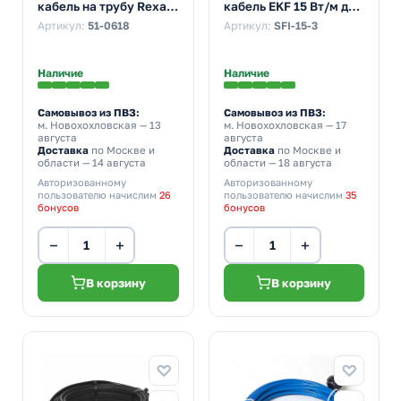
кабель на трубу Rexant
кабель EKF 15 Вт/м для
15MSR-PB 6M
обогрева
Артикул:
51-0618
Артикул:
SFI-15-3
(6м/90Вт)
трубопроводов
StopFrost Inside 3м
Наличие
Наличие
Самовывоз из ПВЗ:
Самовывоз из ПВЗ:
м. Новохохловская
— 13
м. Новохохловская
— 17
августа
августа
Доставка
по Москве и
Доставка
по Москве и
области — 14 августа
области — 18 августа
Авторизованному
Авторизованному
пользователю начислим
26
пользователю начислим
35
бонусов
бонусов
−
+
−
+
В корзину
В корзину