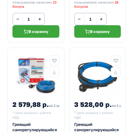
пользователю начислим
23
пользователю начислим
28
бонуса
бонусов
−
+
−
+
В корзину
В корзину
2 579,88 р.
3 528,00 р.
4 2
за 1 шт
за 1 шт
* цена указана с учетом
* цена указана с учетом
НДС.
НДС.
Греющий
Греющий
саморегулирующийся
саморегулирующийся