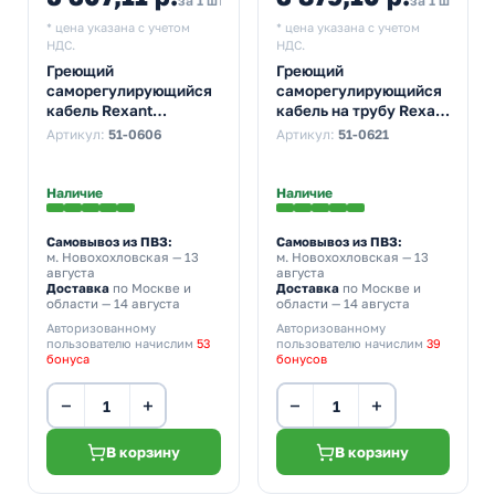
за 1 шт
за 1 шт
* цена указана с учетом
* цена указана с учетом
НДС.
НДС.
Греющий
Греющий
саморегулирующийся
саморегулирующийся
кабель Rexant
кабель на трубу Rexant
(комплект в трубу)
15MSR-PB 15M
Артикул:
51-0606
Артикул:
51-0621
10HTM2-CT
(15м/225Вт)
(15м/150Вт)
Наличие
Наличие
Самовывоз из ПВЗ:
Самовывоз из ПВЗ:
м. Новохохловская
— 13
м. Новохохловская
— 13
августа
августа
Доставка
по Москве и
Доставка
по Москве и
области — 14 августа
области — 14 августа
Авторизованному
Авторизованному
пользователю начислим
53
пользователю начислим
39
бонуса
бонусов
−
+
−
+
В корзину
В корзину