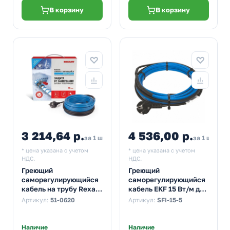
В корзину
В корзину
3 214,64 р.
4 536,00 р.
5 4
за 1 шт
за 1 шт
* цена указана с учетом
* цена указана с учетом
НДС.
НДС.
Греющий
Греющий
саморегулирующийся
саморегулирующийся
кабель на трубу Rexant
кабель EKF 15 Вт/м для
15MSR-PB 10M
обогрева
Артикул:
51-0620
Артикул:
SFI-15-5
(10м/150Вт)
трубопроводов
StopFrost Inside 5м
Наличие
Наличие