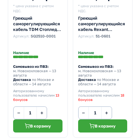
* цена указана с учетом
* цена указана с учетом
НДС.
НДС.
Греющий
Греющий
саморегулирующийся
саморегулирующийся
кабель TDM Стоплед
кабель Rexant
НСК2-Н с вилкой, на
(комплект в трубу)
Артикул:
SQ2510-0001
Артикул:
51-0601
трубу (2м/32Вт)
10HTM2-CT (2м/20Вт)
Наличие
Наличие
Самовывоз из ПВЗ:
Самовывоз из ПВЗ:
м. Новохохловская
— 13
м. Новохохловская
— 13
августа
августа
Доставка
по Москве и
Доставка
по Москве и
области — 14 августа
области — 14 августа
Авторизованному
Авторизованному
пользователю начислим
13
пользователю начислим
18
бонусов
бонусов
−
+
−
+
В корзину
В корзину