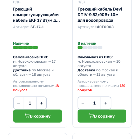
НДС.
НДС.
Греющий
Греющий кабель Devi
саморегулирующийся
DTIV-9 82/90Вт 10м
кабель EKF 17 Вт/м для
для водопровода
обогрева
Артикул:
SF-17-1
Артикул:
140F0003
трубопроводов
StopFrost 1м
Наличие
В наличии
Самовывоз из ПВЗ:
Самовывоз из ПВЗ:
м. Новохохловская
— 17
м. Новохохловская
— 10
августа
августа
Доставка
по Москве и
Доставка
по Москве и
области — 18 августа
области — 11 августа
Авторизованному
Авторизованному
пользователю начислим
18
пользователю начислим
139
бонусов
бонусов
−
+
−
+
В корзину
В корзину