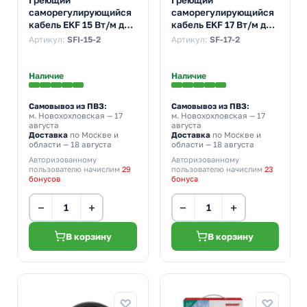
саморегулирующийся
саморегулирующийся
кабель EKF 15 Вт/м для
кабель EKF 17 Вт/м для
обогрева
обогрева
Артикул:
SFI-15-2
Артикул:
SF-17-2
трубопроводов
трубопроводов
StopFrost Inside 2м
StopFrost 2м
Наличие
Наличие
Самовывоз из ПВЗ:
Самовывоз из ПВЗ:
м. Новохохловская
— 17
м. Новохохловская
— 17
августа
августа
Доставка
по Москве и
Доставка
по Москве и
области — 18 августа
области — 18 августа
Авторизованному
Авторизованному
пользователю начислим
29
пользователю начислим
23
бонусов
бонуса
−
+
−
+
В корзину
В корзину