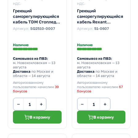
НДС.
НДС.
Греющий
Греющий
саморегулирующийся
саморегулирующийся
кабель TDM Стоплед
кабель Rexant
НСК20-Н с вилкой, на
(комплект в трубу)
Артикул:
SQ2510-0007
Артикул:
51-0607
трубу (20м/320Вт)
10HTM2-CT
(20м/200Вт)
Наличие
Наличие
Самовывоз из ПВЗ:
Самовывоз из ПВЗ:
м. Новохохловская
— 13
м. Новохохловская
— 13
августа
августа
Доставка
по Москве и
Доставка
по Москве и
области — 14 августа
области — 14 августа
Авторизованному
Авторизованному
пользователю начислим
39
пользователю начислим
67
бонусов
бонусов
−
+
−
+
В корзину
В корзину