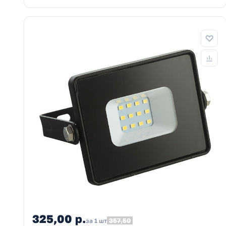
325,00 р.
357,50
за 1 шт