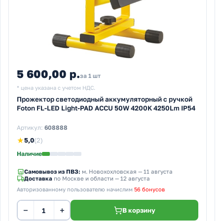
5 600,00 р.
за 1 шт
* цена указана с учетом НДС.
Прожектор светодиодный аккумуляторный с ручкой
Foton FL-LED Light-PAD ACCU 50W 4200K 4250Lm IP54
Артикул:
608888
★
5,0
(2)
Наличие
Самовывоз из ПВЗ:
м. Новохохловская
— 11 августа
Доставка
по Москве и области — 12 августа
Авторизованному пользователю начислим
56 бонусов
−
+
В корзину