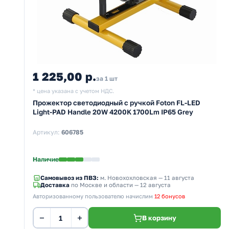
1 225,00 р.
за 1 шт
* цена указана с учетом НДС.
Прожектор светодиодный с ручкой Foton FL-LED
Light-PAD Handle 20W 4200K 1700Lm IP65 Grey
Артикул:
606785
Наличие
Самовывоз из ПВЗ:
м. Новохохловская
— 11 августа
Доставка
по Москве и области — 12 августа
Авторизованному пользователю начислим
12 бонусов
−
+
В корзину