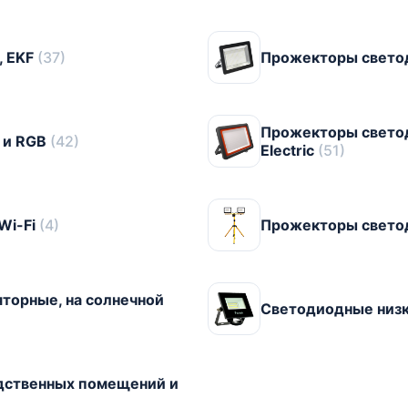
, EKF
(37)
Прожекторы свето
Прожекторы светод
 и RGB
(42)
Electric
(51)
Wi-Fi
(4)
Прожекторы свето
торные, на солнечной
Светодиодные низ
дственных помещений и