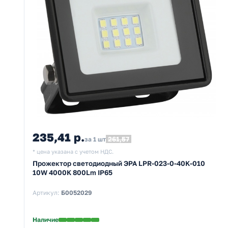
235,41 р.
261,57
за 1 шт
* цена указана с учетом НДС.
Прожектор светодиодный ЭРА LPR-023-0-40K-010
10W 4000K 800Lm IP65
Артикул:
Б0052029
Наличие