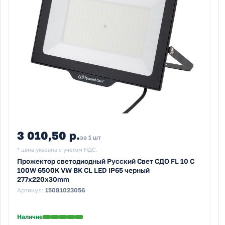
3 010,50 р.
за 1 шт
* цена указана с учетом НДС.
Прожектор светодиодный Русский Свет СДО FL 10 C
100W 6500K VW BK CL LED IP65 черный
277x220x30mm
Артикул:
15081023056
Наличие