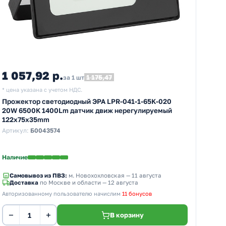
1 057,92 р.
1 175,47
за 1 шт
* цена указана с учетом НДС.
Прожектор светодиодный ЭРА LPR-041-1-65K-020
20W 6500K 1400Lm датчик движ нерегулируемый
122x75x35mm
Артикул:
Б0043574
Наличие
Самовывоз из ПВЗ:
м. Новохохловская
— 11 августа
Доставка
по Москве и области — 12 августа
Авторизованному пользователю начислим
11 бонусов
−
+
В корзину