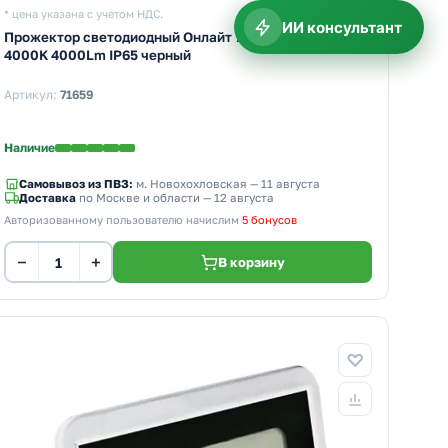
* цена указана с учетом НДС.
ИИ консультант
Прожектор светодиодный Онлайт 71 659 OFL 50W
4000K 4000Lm IP65 черный
Артикул:
71659
Наличие
Самовывоз из ПВЗ:
м. Новохохловская
— 11 августа
Доставка
по Москве и области — 12 августа
Авторизованному пользователю начислим
5 бонусов
−
+
В корзину