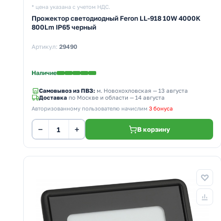
* цена указана с учетом НДС.
Прожектор светодиодный Feron LL-918 10W 4000K
800Lm IP65 черный
Артикул:
29490
Наличие
Самовывоз из ПВЗ:
м. Новохохловская
— 13 августа
Доставка
по Москве и области — 14 августа
Авторизованному пользователю начислим
3 бонуса
−
+
В корзину