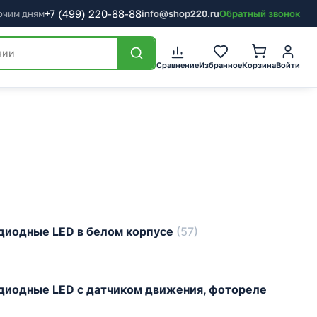
+7
(499)
220-88-88
бочим дням
info@shop220.ru
Обратный звонок
Сравнение
Избранное
Корзина
Войти
диодные LED в белом корпусе
(57)
иодные LED с датчиком движения, фотореле