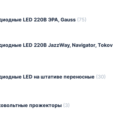
диодные LED 220В ЭРА, Gauss
(75)
иодные LED 220В JazzWay, Navigator, Tokov
диодные LED на штативе переносные
(30)
ковольтные прожекторы
(3)