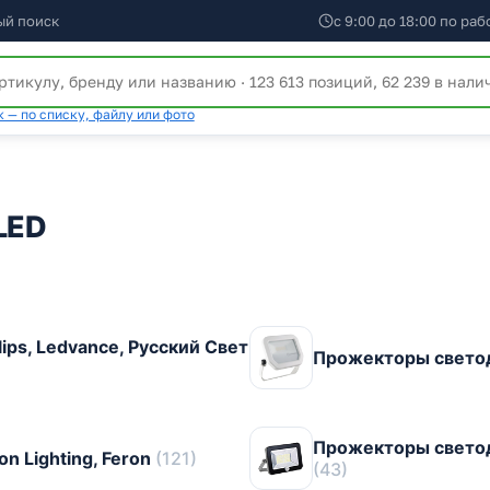
ый поиск
с 9:00 до 18:00 по ра
 — по списку, файлу или фото
LED
ps, Ledvance, Русский Свет
Прожекторы свето
Прожекторы светод
 Lighting, Feron
(121)
(43)