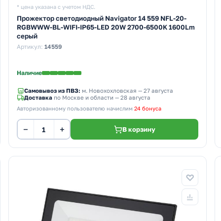
* цена указана с учетом НДС.
Прожектор светодиодный Navigator 14 559 NFL-20-
RGBWWW-BL-WIFI-IP65-LED 20W 2700-6500K 1600Lm
серый
Артикул:
14559
Наличие
Самовывоз из ПВЗ:
м. Новохохловская
— 27 августа
Доставка
по Москве и области — 28 августа
Авторизованному пользователю начислим
24 бонуса
−
+
В корзину