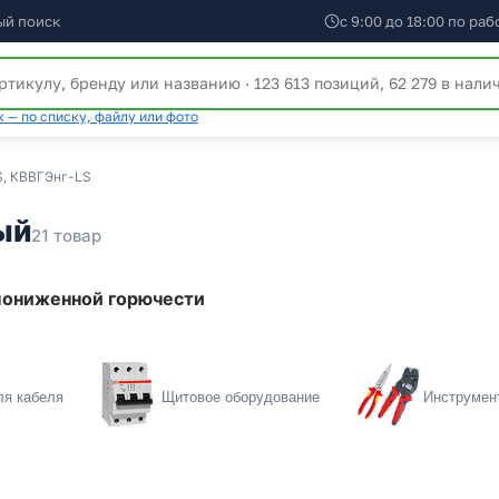
ый поиск
с 9:00 до 18:00 по ра
 — по списку, файлу или фото
S, КВВГЭнг-LS
ый
21 товар
пониженной горючести
ля кабеля
Щитовое оборудование
Инструмен