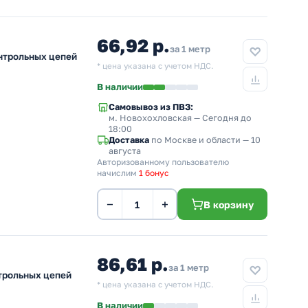
66,92 р.
за 1 метр
онтрольных цепей
* цена указана с учетом НДС.
В наличии
Самовывоз из ПВЗ:
м. Новохохловская
— Сегодня до
18:00
Доставка
по Москве и области — 10
августа
Авторизованному пользователю
начислим
1 бонус
−
+
В корзину
86,61 р.
за 1 метр
нтрольных цепей
* цена указана с учетом НДС.
В наличии