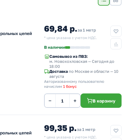
69,84 р.
за 1 метр
трольных цепей
* цена указана с учетом НДС.
В наличии
Самовывоз из ПВЗ:
м. Новохохловская
— Сегодня до
18:00
Доставка
по Москве и области — 10
августа
Авторизованному пользователю
начислим
1 бонус
−
+
В корзину
99,35 р.
за 1 метр
трольных цепей
* цена указана с учетом НДС.