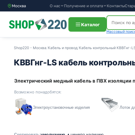
О нас
Получение и оплата
Контакты
Стар
Москва
Каталог
Массовый поиск
Shop220 - Москва
/
Кабель и провод
/
Кабель контрольный КВВГнг-L
КВВГнг-LS кабель контрольн
Электрический медный кабель в ПВХ изоляции 
Возможно понадобятся:
Электроустановочные изделия
Лоток д
умолчанию ▲
цене
по наличию
Сортировать: