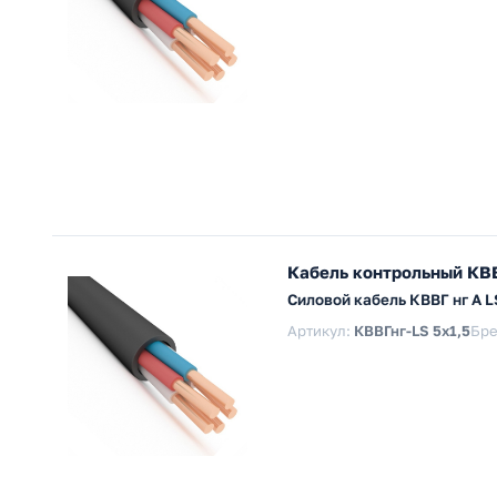
Кабель контрольный КВВ
Силовой кабель КВВГ нг А 
Артикул:
КВВГнг-LS 5х1,5
Бре