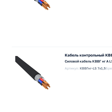
Кабель контрольный КВВ
Силовой кабель КВВГ нг А 
Артикул:
КВВГнг-LS 7х1,5
Бре