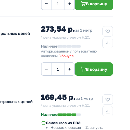
−
+
В корзину
273,54 р.
за 1 метр
нтрольных цепей
* цена указана с учетом НДС.
Наличие
Авторизованному пользователю
начислим
3 бонуса
−
+
В корзину
169,45 р.
за 1 метр
онтрольных цепей
* цена указана с учетом НДС.
Наличие
Самовывоз из ПВЗ:
м. Новохохловская
— 11 августа