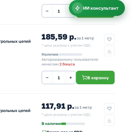
ИИ консультант
−
+
В корзину
185,59 р.
за 1 метр
нтрольных цепей
* цена указана с учетом НДС.
Наличие
Авторизованному пользователю
начислим
2 бонуса
−
+
В корзину
117,91 р.
за 1 метр
нтрольных цепей
* цена указана с учетом НДС.
В наличии