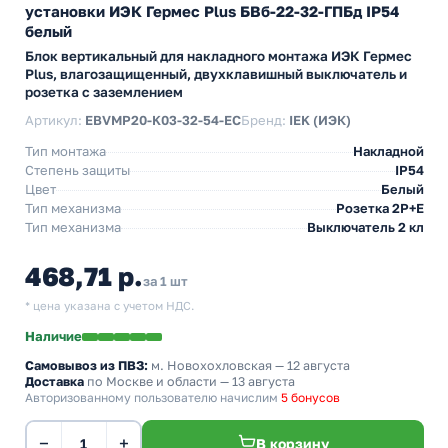
установки ИЭК Гермес Plus БВб-22-32-ГПБд IP54
белый
Блок вертикальный для накладного монтажа ИЭК Гермес
Plus, влагозащищенный, двухклавишный выключатель и
розетка с заземлением
Артикул:
EBVMP20-K03-32-54-EC
Бренд:
IEK (ИЭК)
Тип монтажа
Накладной
Степень защиты
IP54
Цвет
Белый
Тип механизма
Розетка 2Р+Е
Тип механизма
Выключатель 2 кл
468,71 р.
за 1 шт
* цена указана с учетом НДС.
Наличие
Самовывоз из ПВЗ:
м. Новохохловская
— 12 августа
Доставка
по Москве и области — 13 августа
Авторизованному пользователю начислим
5 бонусов
−
+
В корзину