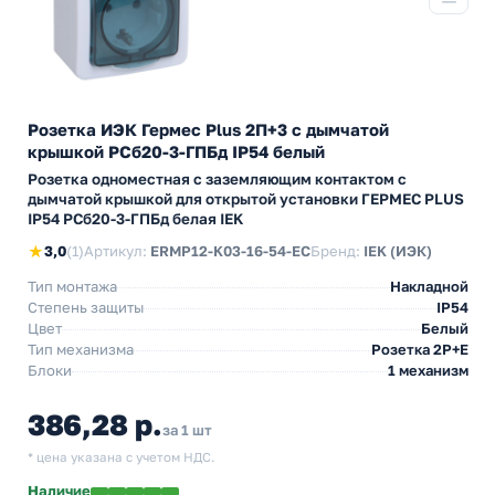
Розетка ИЭК Гермес Plus 2П+3 с дымчатой
крышкой РСб20-3-ГПБд IP54 белый
Розетка одноместная с заземляющим контактом с
дымчатой крышкой для открытой установки ГЕРМЕС PLUS
IP54 РСб20-3-ГПБд белая IEK
★
3,0
(1)
Артикул:
ERMP12-K03-16-54-EC
Бренд:
IEK (ИЭК)
Тип монтажа
Накладной
Степень защиты
IP54
Цвет
Белый
Тип механизма
Розетка 2Р+Е
Блоки
1 механизм
386,28 р.
за 1 шт
* цена указана с учетом НДС.
Наличие