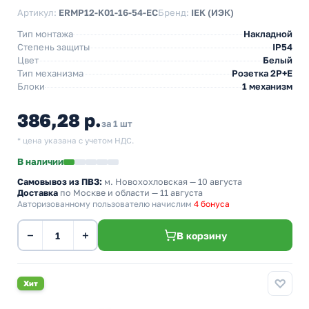
Артикул:
ERMP12-K01-16-54-EC
Бренд:
IEK (ИЭК)
Тип монтажа
Накладной
Степень защиты
IP54
Цвет
Белый
Тип механизма
Розетка 2Р+Е
Блоки
1 механизм
386,28 р.
за 1 шт
* цена указана с учетом НДС.
В наличии
Самовывоз из ПВЗ:
м. Новохохловская
— 10 августа
Доставка
по Москве и области — 11 августа
Авторизованному пользователю начислим
4 бонуса
−
+
В корзину
Хит