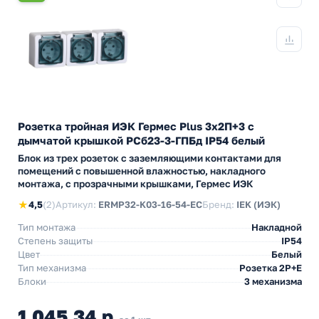
Розетка тройная ИЭК Гермес Plus 3х2П+3 с
дымчатой крышкой РСб23-3-ГПБд IP54 белый
Блок из трех розеток с заземляющими контактами для
помещений с повышенной влажностью, накладного
монтажа, с прозрачными крышками, Гермес ИЭК
★
4,5
(2)
Артикул:
ERMP32-K03-16-54-EC
Бренд:
IEK (ИЭК)
Тип монтажа
Накладной
Степень защиты
IP54
Цвет
Белый
Тип механизма
Розетка 2Р+Е
Блоки
3 механизма
1 045,34 р.