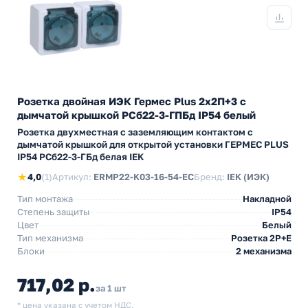
Розетка двойная ИЭК Гермес Plus 2х2П+3 с
дымчатой крышкой РСб22-3-ГПБд IP54 белый
Розетка двухместная с заземляющим контактом с
дымчатой крышкой для открытой установки ГЕРМЕС PLUS
IP54 РСб22-3-ГБд белая IEK
★
4,0
(1)
Артикул:
ERMP22-K03-16-54-EC
Бренд:
IEK (ИЭК)
Тип монтажа
Накладной
Степень защиты
IP54
Цвет
Белый
Тип механизма
Розетка 2Р+Е
Блоки
2 механизма
717,02 р.
за 1 шт
* цена указана с учетом НДС.