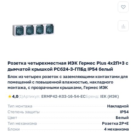
Розетка четырехместная ИЭК Гермес Plus 4х2П+3 с
дымчатой крышкой РСб24-3-ГПБд IP54 белый
Блок из четырех розеток с заземляющими контактами для
помещений с повышенной влажностью, накладного
монтажа, с прозрачными крышками, Гермес ИЭК
★
4,0
(1)
Артикул:
ERMP42-K03-16-54-EC
Бренд:
IEK (ИЭК)
Тип монтажа
Накладной
Степень защиты
IP54
Цвет
Белый
Тип механизма
Розетка 2Р+Е
Блоки
4 механизма