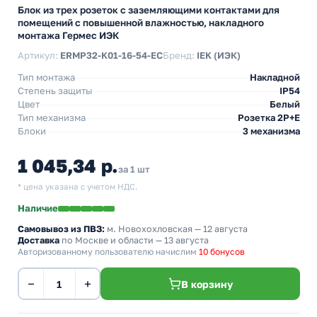
Блок из трех розеток с заземляющими контактами для
помещений с повышенной влажностью, накладного
монтажа Гермес ИЭК
Артикул:
ERMP32-K01-16-54-EC
Бренд:
IEK (ИЭК)
Тип монтажа
Накладной
Степень защиты
IP54
Цвет
Белый
Тип механизма
Розетка 2Р+Е
Блоки
3 механизма
1 045,34 р.
за 1 шт
* цена указана с учетом НДС.
Наличие
Самовывоз из ПВЗ:
м. Новохохловская
— 12 августа
Доставка
по Москве и области — 13 августа
Авторизованному пользователю начислим
10 бонусов
−
+
В корзину