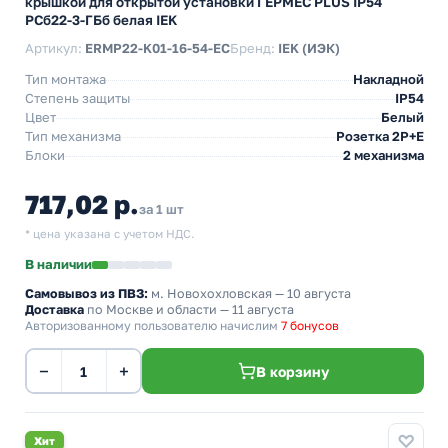
крышкой для открытой установки ГЕРМЕС PLUS IP54
РСб22-3-ГБб белая IEK
Артикул:
ERMP22-K01-16-54-EC
Бренд:
IEK (ИЭК)
Тип монтажа
Накладной
Степень защиты
IP54
Цвет
Белый
Тип механизма
Розетка 2Р+Е
Блоки
2 механизма
717,02 р.
за 1 шт
* цена указана с учетом НДС.
В наличии
Самовывоз из ПВЗ:
м. Новохохловская
— 10 августа
Доставка
по Москве и области — 11 августа
Авторизованному пользователю начислим
7 бонусов
−
+
В корзину
Хит