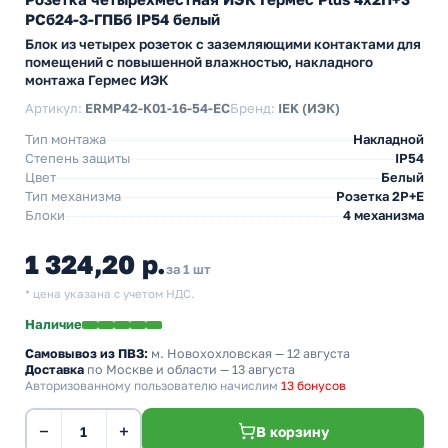
РСб24-3-ГПБб IP54 белый
Блок из четырех розеток с заземляющими контактами для
помещений с повышенной влажностью, накладного
монтажа Гермес ИЭК
Артикул:
ERMP42-K01-16-54-EC
Бренд:
IEK (ИЭК)
Тип монтажа
Накладной
Степень защиты
IP54
Цвет
Белый
Тип механизма
Розетка 2Р+Е
Блоки
4 механизма
1 324,20 р.
за 1 шт
* цена указана с учетом НДС.
Наличие
Самовывоз из ПВЗ:
м. Новохохловская
— 12 августа
Доставка
по Москве и области — 13 августа
Авторизованному пользователю начислим
13 бонусов
−
+
В корзину