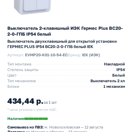
Выключатель 2-клавишный ИЭК Гермес Plus ВС20-
2-0-ГПБ IP54 белый
Выключатель двухклавишный для открытой установки
ГЕРМЕС PLUS IP54 ВС20-2-0-ГПБ белый IEK
Артикул:
EVMP20-K01-10-54-EC
Бренд:
IEK (ИЭК)
Тип монтажа
Накладной
Степень защиты
IP54
Цвет
Белый
Тип механизма
Выключатель 2 кл
Блоки
1 механизм
434,44 р.
за 1 шт
* цена указана с учетом НДС.
Наличие
Самовывоз из ПВЗ:
м. Новохохловская
— 12 августа
Доставка
по Москве и области — 13 августа