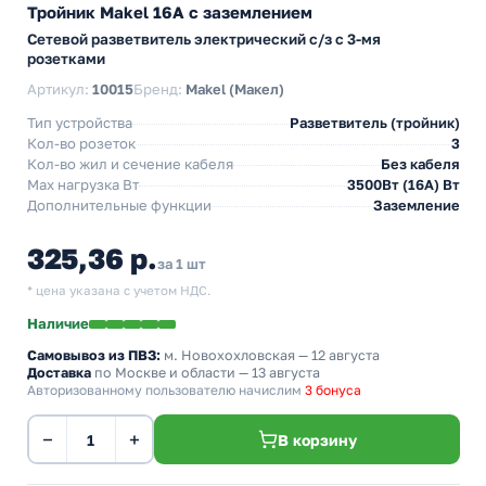
Тройник Makel 16А с заземлением
Сетевой разветвитель электрический с/з с 3-мя
розетками
Артикул:
10015
Бренд:
Makel (Макел)
Тип устройства
Разветвитель (тройник)
Кол-во розеток
3
Кол-во жил и сечение кабеля
Без кабеля
Max нагрузка Вт
3500Вт (16А) Вт
Дополнительные функции
Заземление
325,36 р.
за 1 шт
* цена указана с учетом НДС.
Наличие
Самовывоз из ПВЗ:
м. Новохохловская
— 12 августа
Доставка
по Москве и области — 13 августа
Авторизованному пользователю начислим
3 бонуса
−
+
В корзину