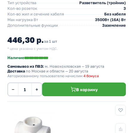
Тип устройства
Разветвитель (тройник)
Кол-во розеток
3
Кол-во жил и сечение кабеля
Без кабеля
Max нагрузка Вт
3500Вт (16А) Вт
Дополнительные функции
Заземление
446,30 р.
за 1 шт
* цена указана с учетом НДС.
Наличие
Самовывоз из ПВЗ:
м. Новохохловская
— 19 августа
Доставка
по Москве и области — 20 августа
Авторизованному пользователю начислим
4 бонуса
−
+
В корзину