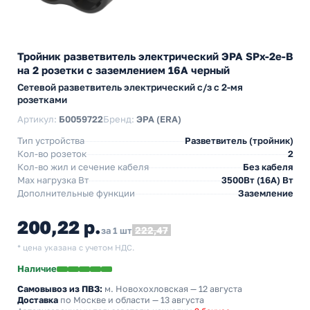
Тройник разветвитель электрический ЭРА SPx-2e-B
на 2 розетки с заземлением 16А черный
Сетевой разветвитель электрический с/з с 2-мя
розетками
Артикул:
Б0059722
Бренд:
ЭРА (ERA)
Тип устройства
Разветвитель (тройник)
Кол-во розеток
2
Кол-во жил и сечение кабеля
Без кабеля
Max нагрузка Вт
3500Вт (16А) Вт
Дополнительные функции
Заземление
200,22 р.
222,47
за 1 шт
* цена указана с учетом НДС.
Наличие
Самовывоз из ПВЗ:
м. Новохохловская
— 12 августа
Доставка
по Москве и области — 13 августа