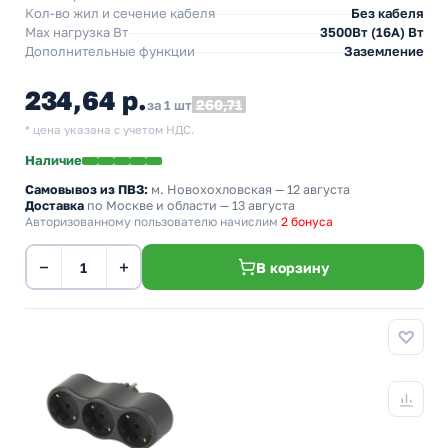
Кол-во жил и сечение кабеля
Без кабеля
Max нагрузка Вт
3500Вт (16А) Вт
Дополнительные функции
Заземление
234,64 р.
260,71
за 1 шт
* цена указана с учетом НДС.
Наличие
Самовывоз из ПВЗ:
м. Новохохловская
— 12 августа
Доставка
по Москве и области — 13 августа
Авторизованному пользователю начислим
2 бонуса
−
+
В корзину