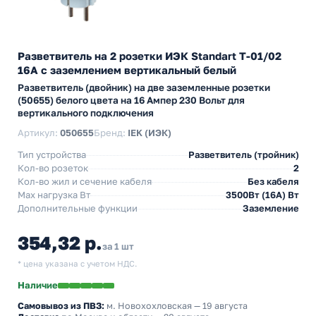
Разветвитель на 2 розетки ИЭК Standart Т-01/02
16А с заземлением вертикальный белый
Разветвитель (двойник) на две заземленные розетки
(50655) белого цвета на 16 Ампер 230 Вольт для
вертикального подключения
Артикул:
050655
Бренд:
IEK (ИЭК)
Тип устройства
Разветвитель (тройник)
Кол-во розеток
2
Кол-во жил и сечение кабеля
Без кабеля
Max нагрузка Вт
3500Вт (16А) Вт
Дополнительные функции
Заземление
354,32 р.
за 1 шт
* цена указана с учетом НДС.
Наличие
Самовывоз из ПВЗ:
м. Новохохловская
— 19 августа