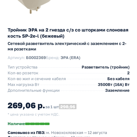
Тройник ЭРА на 2 гнезда с/з со шторками слоновая
кость SP-2e-l (бежевый)
Сетевой разветвитель электрический с заземлением с 2-
мя розетками
Артикул:
Б0002369
Бренд:
ЭРА (ERA)
Тип устройства
Разветвитель (тройник)
Кол-во розеток
2
Кол-во жил и сечение кабеля
Без кабеля
Max нагрузка Вт
3500Вт (16А) Вт
Дополнительные функции
Заземление
269,06 р.
298,96
за 1 шт
* цена указана с учетом НДС.
Наличие
Самовывоз из ПВЗ:
м. Новохохловская
— 12 августа