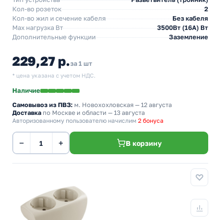
Кол-во розеток
2
Кол-во жил и сечение кабеля
Без кабеля
Max нагрузка Вт
3500Вт (16А) Вт
Дополнительные функции
Заземление
229,27 р.
за 1 шт
* цена указана с учетом НДС.
Наличие
Самовывоз из ПВЗ:
м. Новохохловская
— 12 августа
Доставка
по Москве и области — 13 августа
Авторизованному пользователю начислим
2 бонуса
−
+
В корзину