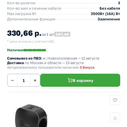
Кол-во розеток
3
Кол-во жил и сечение кабеля
Без кабеля
Max нагрузка Вт
3500Вт (16А) Вт
Дополнительные функции
Заземление
330,66 р.
367,40
за 1 шт
* цена указана с учетом НДС.
Наличие
Самовывоз из ПВЗ:
м. Новохохловская
— 12 августа
Доставка
по Москве и области — 13 августа
Авторизованному пользователю начислим
3 бонуса
−
+
В корзину