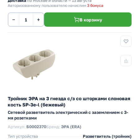
Доставка
по Москве и области — 13 августа
Авторизованному пользователю начислим
3 бонуса
−
+
В корзину
Тройник ЭРА на 3 гнезда с/з со шторками слоновая
кость SP-3e-l (бежевый)
Сетевой разветвитель электрический с заземлением с 3-
мя розетками
Артикул:
Б0002370
Бренд:
ЭРА (ERA)
Тип устройства
Разветвитель (тройник)