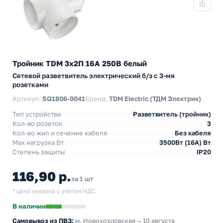
Тройник TDM 3х2П 16А 250B белый
Сетевой разветвитель электрический б/з с 3-мя
розетками
Артикул:
SQ1806-0041
Бренд:
TDM Electric (ТДМ Электрик)
Тип устройства
Разветвитель (тройник)
Кол-во розеток
3
Кол-во жил и сечение кабеля
Без кабеля
Max нагрузка Вт
3500Вт (16А) Вт
Степень защиты
IP20
116,90 р.
за 1 шт
* цена указана с учетом НДС.
В наличии
Самовывоз из ПВЗ:
м. Новохохловская
— 10 августа