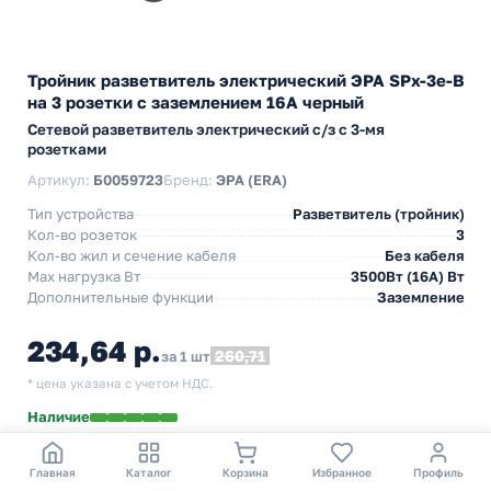
Тройник разветвитель электрический ЭРА SPx-3e-B
на 3 розетки с заземлением 16А черный
Сетевой разветвитель электрический с/з с 3-мя
розетками
Артикул:
Б0059723
Бренд:
ЭРА (ERA)
Тип устройства
Разветвитель (тройник)
Кол-во розеток
3
Кол-во жил и сечение кабеля
Без кабеля
Max нагрузка Вт
3500Вт (16А) Вт
Дополнительные функции
Заземление
234,64 р.
260,71
за 1 шт
* цена указана с учетом НДС.
Наличие
Самовывоз из ПВЗ:
м. Новохохловская
— 12 августа
Доставка
по Москве и области — 13 августа
Главная
Каталог
Корзина
Избранное
Профиль
Авторизованному пользователю начислим
2 бонуса