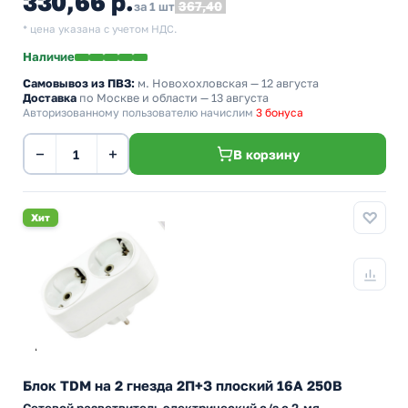
330,66 р.
367,40
за 1 шт
* цена указана с учетом НДС.
Наличие
Самовывоз из ПВЗ:
м. Новохохловская
— 12 августа
Доставка
по Москве и области — 13 августа
Авторизованному пользователю начислим
3 бонуса
−
+
В корзину
Хит
Блок TDM на 2 гнезда 2П+З плоский 16А 250B