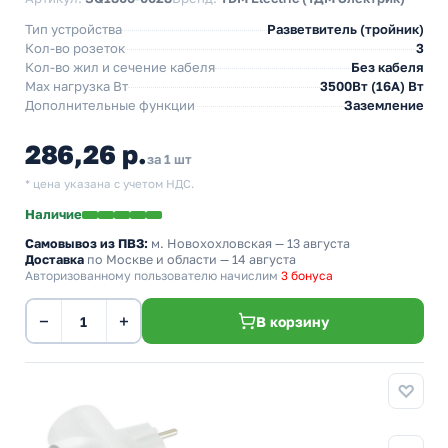
Тип устройства
Разветвитель (тройник)
Кол-во розеток
3
Кол-во жил и сечение кабеля
Без кабеля
Max нагрузка Вт
3500Вт (16А) Вт
Дополнительные функции
Заземление
286,26 р.
за 1 шт
* цена указана с учетом НДС.
Наличие
Самовывоз из ПВЗ:
м. Новохохловская
— 13 августа
Доставка
по Москве и области — 14 августа
Авторизованному пользователю начислим
3 бонуса
−
+
В корзину