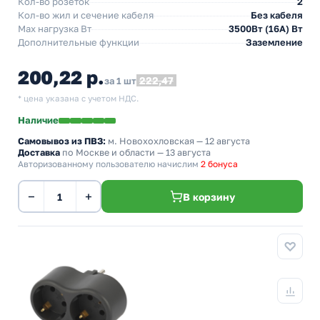
Кол-во розеток
2
Кол-во жил и сечение кабеля
Без кабеля
Max нагрузка Вт
3500Вт (16А) Вт
Дополнительные функции
Заземление
200,22 р.
222,47
за 1 шт
* цена указана с учетом НДС.
Наличие
Самовывоз из ПВЗ:
м. Новохохловская
— 12 августа
Доставка
по Москве и области — 13 августа
Авторизованному пользователю начислим
2 бонуса
−
+
В корзину