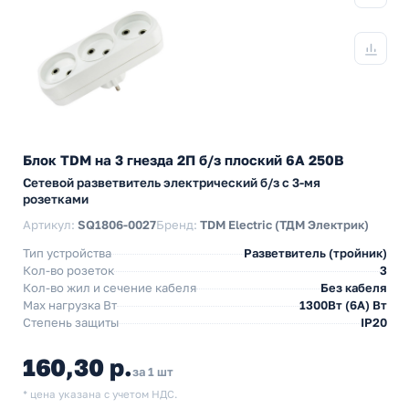
Блок TDM на 3 гнезда 2П б/з плоский 6А 250B
Сетевой разветвитель электрический б/з с 3-мя
розетками
Артикул:
SQ1806-0027
Бренд:
TDM Electric (ТДМ Электрик)
Тип устройства
Разветвитель (тройник)
Кол-во розеток
3
Кол-во жил и сечение кабеля
Без кабеля
Max нагрузка Вт
1300Вт (6А) Вт
Степень защиты
IP20
160,30 р.
за 1 шт
* цена указана с учетом НДС.