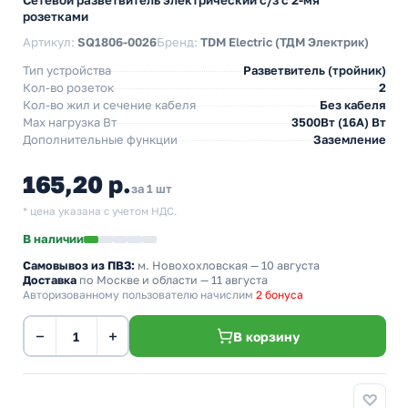
Сетевой разветвитель электрический с/з с 2-мя
розетками
Артикул:
SQ1806-0026
Бренд:
TDM Electric (ТДМ Электрик)
Тип устройства
Разветвитель (тройник)
Кол-во розеток
2
Кол-во жил и сечение кабеля
Без кабеля
Max нагрузка Вт
3500Вт (16А) Вт
Дополнительные функции
Заземление
165,20 р.
за 1 шт
* цена указана с учетом НДС.
В наличии
Самовывоз из ПВЗ:
м. Новохохловская
— 10 августа
Доставка
по Москве и области — 11 августа
Авторизованному пользователю начислим
2 бонуса
−
+
В корзину