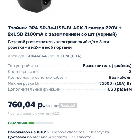
Тройник ЭРА SP-3e-USB-BLACK 3 гнезда 220V +
2xUSB 2100mA c заземлением со шт (черный)
Сетевой разветвитель электрический с/з с 3-мя
розетками и 2-мя юсб портами
Артикул:
Б0046364
Бренд:
ЭРА (ERA)
Тип устройства
Разветвитель (тройник)
Кол-во розеток
3
Кол-во жил и сечение кабеля
Без кабеля
Max нагрузка Вт
3500Вт (16А) Вт
Дополнительные функции
USB разъем
760,04 р.
844,48
за 1 шт
* цена указана с учетом НДС.
В наличии
Самовывоз из ПВЗ:
м. Новохохловская
— 10 августа
Доставка
по Москве и области — 11 августа