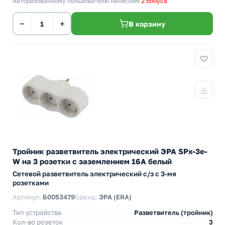
Авторизованному пользователю начислим
2 бонуса
−
+
В корзину
Тройник разветвитель электрический ЭРА SPx-3e-
W на 3 розетки с заземлением 16А белый
Сетевой разветвитель электрический с/з с 3-мя
розетками
Артикул:
Б0053479
Бренд:
ЭРА (ERA)
Тип устройства
Разветвитель (тройник)
Кол-во розеток
3