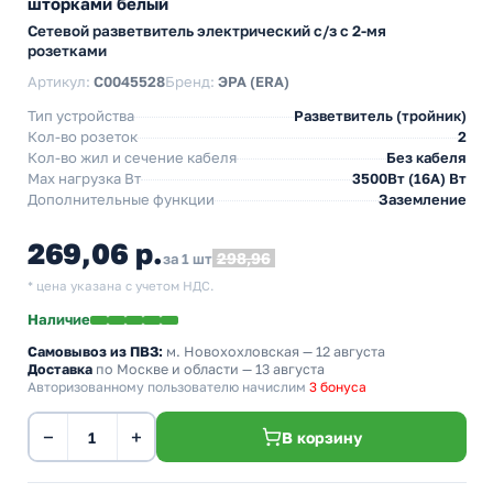
шторками белый
Сетевой разветвитель электрический с/з с 2-мя
розетками
Артикул:
C0045528
Бренд:
ЭРА (ERA)
Тип устройства
Разветвитель (тройник)
Кол-во розеток
2
Кол-во жил и сечение кабеля
Без кабеля
Max нагрузка Вт
3500Вт (16А) Вт
Дополнительные функции
Заземление
269,06 р.
298,96
за 1 шт
* цена указана с учетом НДС.
Наличие
Самовывоз из ПВЗ:
м. Новохохловская
— 12 августа
Доставка
по Москве и области — 13 августа
Авторизованному пользователю начислим
3 бонуса
−
+
В корзину