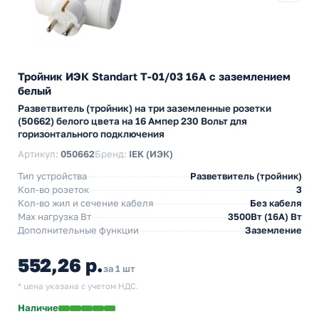
Тройник ИЭК Standart Т-01/03 16А с заземлением
белый
Разветвитель (тройник) на три заземленные розетки
(50662) белого цвета на 16 Ампер 230 Вольт для
горизонтального подключения
Артикул:
050662
Бренд:
IEK (ИЭК)
Тип устройства
Разветвитель (тройник)
Кол-во розеток
3
Кол-во жил и сечение кабеля
Без кабеля
Max нагрузка Вт
3500Вт (16А) Вт
Дополнительные функции
Заземление
552,26 р.
за 1 шт
* цена указана с учетом НДС.
Наличие