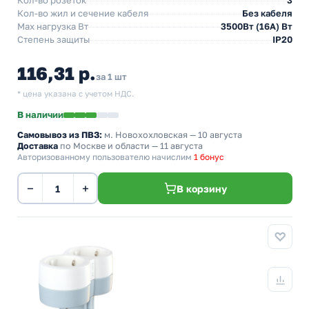
Кол-во розеток
3
Кол-во жил и сечение кабеля
Без кабеля
Max нагрузка Вт
3500Вт (16А) Вт
Степень защиты
IP20
116,31 р.
за 1 шт
* цена указана с учетом НДС.
В наличии
Самовывоз из ПВЗ:
м. Новохохловская
— 10 августа
Доставка
по Москве и области — 11 августа
Авторизованному пользователю начислим
1 бонус
−
+
В корзину