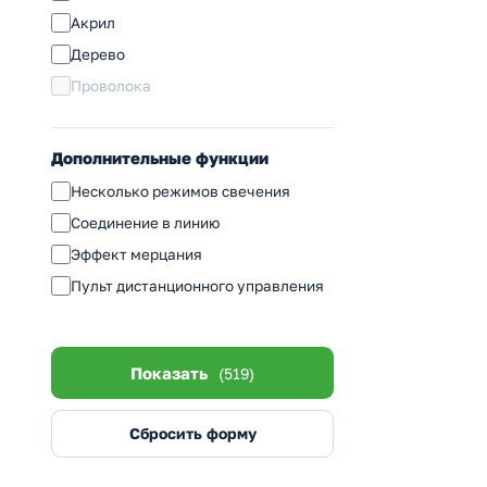
2,1м
Акрил
2,3м
Дерево
2,8м
Проволока
3,0м
3,2м
Дополнительные функции
3,5м
Несколько режимов свечения
3,8м
Соединение в линию
3,9м
Эффект мерцания
4,0м
Пульт дистанционного управления
4,4м
4,5м
5,0м
Показать
(519)
5,2м
6,0м
Сбросить форму
6,5м