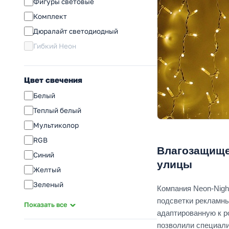
Фигуры световые
Комплект
Дюралайт светодиодный
Гибкий Неон
Цвет свечения
Белый
Теплый белый
Мультиколор
RGB
Влагозащище
Синий
улицы
Желтый
Зеленый
Компания Neon-Nigh
Голубой
подсветки рекламны
Показать все
адаптированную к р
Красный
позволили специал
Бирюзовый