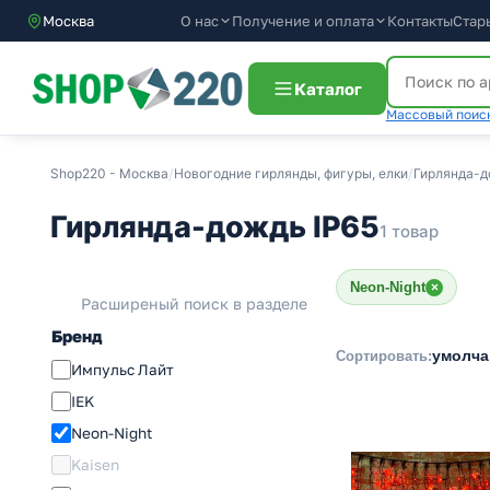
О нас
Получение и оплата
Контакты
Стар
Москва
Каталог
Массовый поиск
Shop220 - Москва
/
Новогодние гирлянды, фигуры, елки
/
Гирлянда-д
Гирлянда-дождь IP65
1 товар
Neon-Night
×
Расширеный поиск в разделе
Бренд
умолч
Сортировать:
Импульс Лайт
IEK
Neon-Night
Kaisen