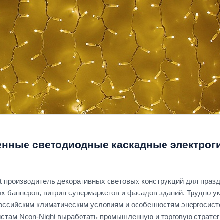
нные светодиодные каскадные электроги
t производитель декоративных световых конструкций для празд
х баннеров, витрин супермаркетов и фасадов зданий. Трудно у
оссийским климатическим условиям и особенностям энергосист
истам Neon-Night выработать промышленную и торговую страте