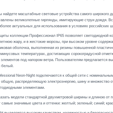
ы найдете масштабные световые устройства самого широкого 
авлены великолепные гирлянды, имитирующие струи дождя. Всеп
аиболее актуальных для использования в условиях российских ш
щиты коллекции Профессионал IP65 позволяет светодиодной к
 летнюю жару, и в жестокие морозы, при высоком уровне содерж
иковая оболочка, выполненная из резины повышенной пластичнос
и минусовых температурах, достигающих сорокоградусной отметк
элементов под напором ветра. Пользователям предлагается вы
и белый.
fessional Neon-Night подключаются к общей сети с номинальны
 общую, распределяющую электроэнергию, шину и множество от
тодиодными элементами.
казать модели стандартной двухметровой ширины и длиною от п
 самые значимые цвета и оттенки: желтый; зеленый; синий; кра
ht выделяется высоким качеством, надежностью и безопасност