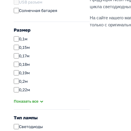
USB разъем
цикла светодиодных
Солнечная батарея
На сайте нашего ма
только с оригиналь
Размер
0,1м
0,15м
0,17м
0,18м
0,19м
0,2м
0,22м
0,25м
Показать все
0,28м
0,3м
Тип лампы
0,4м
Светодиоды