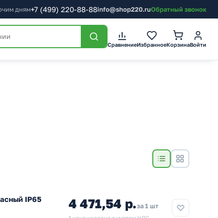
+7
(499)
220-88-88
бочим дням
info@shop220.ru
Обратный звонок
Сравнение
Избранное
Корзина
Войти
асный IP65
4 471,54 р.
за 1 шт