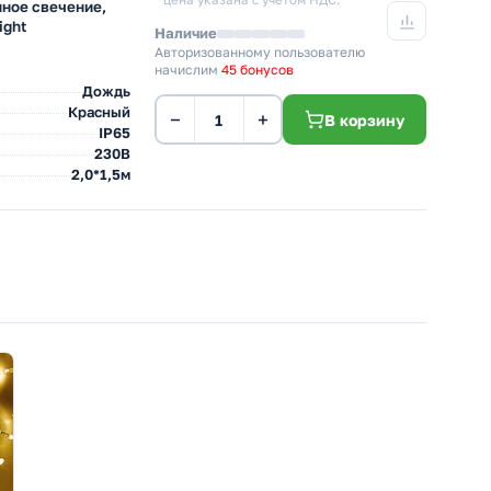
* цена указана с учетом НДС.
нное свечение,
ight
Наличие
Авторизованному пользователю
начислим
45 бонусов
Дождь
Красный
−
+
В корзину
IP65
230В
2,0*1,5м