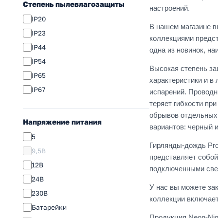
Степень пылевлагозащиты
настроений.
Розовый
IP20
В нашем магазине в
Фиолетовый
IP23
коллекциями предст
Сириневый
IP44
одна из новинок, н
Золотой
IP54
Высокая степень за
Оранжевый
IP65
характеристики и в
IP67
испарений. Проводн
теряет гибкости пр
обрывов отдельных 
Напряжение питания
вариантов: черный 
5
Гирлянды-дождь Pro
9,5В
представляет собой
12В
подключенными све
24В
У нас вы можете за
230В
коллекции включает
Батарейки
Продукция Neon-Nig