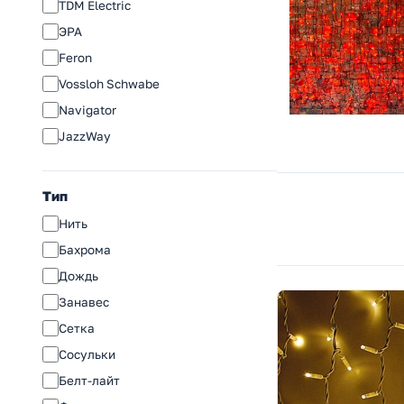
TDM Electric
ЭРА
Feron
Vossloh Schwabe
Navigator
JazzWay
Тип
Нить
Бахрома
Дождь
Занавес
Сетка
Сосульки
Белт-лайт