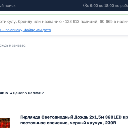
ый поиск
с 9:00 до 18:00 по ра
 — по списку, файлу или фото
ождь и занавес
анию ▲
цене
по наличию
Гирлянда Светодиодный Дождь 2x1,5м 360LED кр
постоянное свечение, черный каучук, 230В