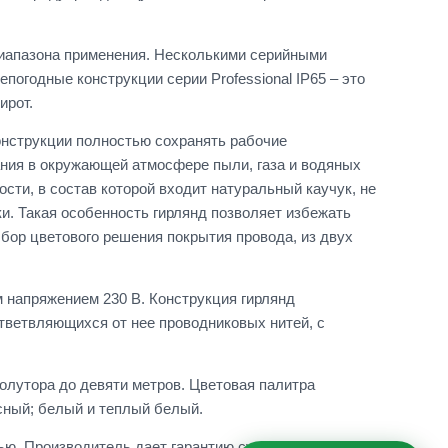
диапазона применения. Несколькими серийными
огодные конструкции серии Professional IP65 – это
ирот.
онструкции полностью сохранять рабочие
ания в окружающей атмосфере пыли, газа и водяных
ти, в состав которой входит натуральный каучук, не
и. Такая особенность гирлянд позволяет избежать
бор цветового решения покрытия провода, из двух
м напряжением 230 В. Конструкция гирлянд
ветвляющихся от нее проводниковых нитей, с
олутора до девяти метров. Цветовая палитра
сный; белый и теплый белый.
ью. Производитель дает гарантию суммарного рабочего