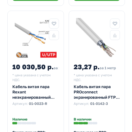
10 030,50 р.
23,27 р.
за 1 упак
за 1 метр
* цена указана с учетом
* цена указана с учетом
НДС.
НДС.
Кабель витая пара
Кабель витая пара
Rexant
PROconnect
неэкранированный
экранированный FTP
UTP 2PR 24AWG cat 5e
4PR 24AWG cat 5e CCA
Артикул:
01-0023-R
Артикул:
01-0142-3
CU серый [305м]
серый [305м] (провод
(провод для
для интернета)
интернета)
Наличие
В наличии