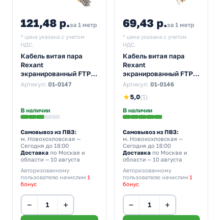
121,48 р.
69,43 р.
за 1 метр
за 1 метр
* цена указана с учетом
* цена указана с учетом
НДС.
НДС.
Кабель витая пара
Кабель витая пара
Rexant
Rexant
экранированный FTP
экранированный FTP
4PR 23AWG cat 6 CU
4PR 24AWG cat 5e CU
Артикул:
01-0147
Артикул:
01-0146
синий 8 жил [305м]
outdoor/уличный 8 жил
★
5,0
(1)
(провод для
[305м] (провод для
интернета)
интернета)
В наличии
В наличии
Самовывоз из ПВЗ:
Самовывоз из ПВЗ:
м. Новохохловская
—
м. Новохохловская
—
Сегодня до 18:00
Сегодня до 18:00
Доставка
по Москве и
Доставка
по Москве и
области — 10 августа
области — 10 августа
Авторизованному
Авторизованному
пользователю начислим
1
пользователю начислим
1
бонус
бонус
−
+
−
+