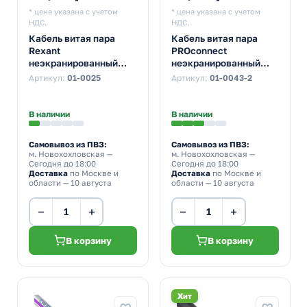
* цена указана с учетом
* цена указана с учетом
НДС.
НДС.
Кабель витая пара
Кабель витая пара
Rexant
PROconnect
неэкранированный
неэкранированный
UTP 2PR 24AWG cat 5e
UTP 4PR 24AWG cat 5e
Артикул:
01-0025
Артикул:
01-0043-2
CU outdoor/уличный 4
CCA серый LIGHT
жилы [305м] (провод
[305м] (провод для
для интернета)
интернета)
В наличии
В наличии
Самовывоз из ПВЗ:
Самовывоз из ПВЗ:
м. Новохохловская
—
м. Новохохловская
—
Сегодня до 18:00
Сегодня до 18:00
Доставка
по Москве и
Доставка
по Москве и
области — 10 августа
области — 10 августа
−
+
−
+
В корзину
В корзину
Хит