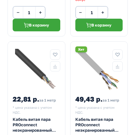
−
+
−
+
В корзину
В корзину
Хит
22,81 р.
49,43 р.
за 1 метр
за 1 метр
* цена указана с учетом
* цена указана с учетом
НДС.
НДС.
Кабель витая пара
Кабель витая пара
PROconnect
PROconnect
неэкранированный
неэкранированный