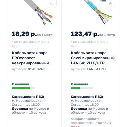
18,29 р.
123,47 р.
за 1 метр
за 1 метр
* цена указана с учетом
* цена указана с учетом
НДС.
НДС.
Кабель витая пара
Кабель витая пара
PROconnect
Cavel экранированный
неэкранированный
LAN 641 ZH F/UTP
UTP 4PR 24AWG cat 5e
4х2хAWG23 cat 6 LSZH
Артикул:
01-0043-3
Артикул:
LAN 641 ZH
CCA серый [305м]
[200м] (провод для
(провод для
интернета)
интернета)
В наличии
В наличии
Самовывоз из ПВЗ:
Самовывоз из ПВЗ:
м. Новохохловская
—
м. Новохохловская
—
Сегодня до 18:00
Сегодня до 18:00
Доставка
по Москве и
Доставка
по Москве и
области — 10 августа
области — 10 августа
Авторизованному
пользователю начислим
1
бонус