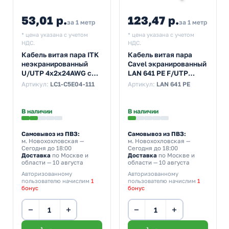
53,01 р.
123,47 р.
за 1 метр
за 1 метр
* цена указана с учетом
* цена указана с учетом
НДС.
НДС.
Кабель витая пара ITK
Кабель витая пара
неэкранированный
Cavel экранированный
U/UTP 4х2х24AWG cat
LAN 641 PE F/UTP
5e solid серый [305м]
4x2xAWG23/1 cat 6 PVC
Артикул:
LC1-C5E04-111
Артикул:
LAN 641 PE
(провод для
[500м] (провод для
интернета)
интернета)
В наличии
В наличии
Самовывоз из ПВЗ:
Самовывоз из ПВЗ:
м. Новохохловская
—
м. Новохохловская
—
Сегодня до 18:00
Сегодня до 18:00
Доставка
по Москве и
Доставка
по Москве и
области — 10 августа
области — 10 августа
Авторизованному
Авторизованному
пользователю начислим
1
пользователю начислим
1
бонус
бонус
−
+
−
+