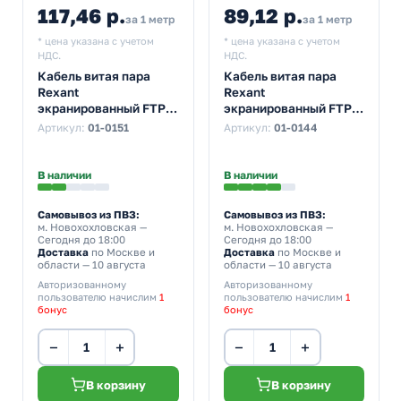
117,46 р.
89,12 р.
за 1 метр
за 1 метр
* цена указана с учетом
* цена указана с учетом
НДС.
НДС.
Кабель витая пара
Кабель витая пара
Rexant
Rexant
экранированный FTP
экранированный FTP
4PR 23AWG нг(А)-HF
4PR 24AWG cat 5e CU
Артикул:
01-0151
Артикул:
01-0144
cat 6 CU ZH 8 жил
outdoor/уличный с
оранжевый [305м]
тросом [305м] (провод
(провод для
для интернета)
В наличии
В наличии
интернета)
Самовывоз из ПВЗ:
Самовывоз из ПВЗ:
м. Новохохловская
—
м. Новохохловская
—
Сегодня до 18:00
Сегодня до 18:00
Доставка
по Москве и
Доставка
по Москве и
области — 10 августа
области — 10 августа
Авторизованному
Авторизованному
пользователю начислим
1
пользователю начислим
1
бонус
бонус
−
+
−
+
В корзину
В корзину