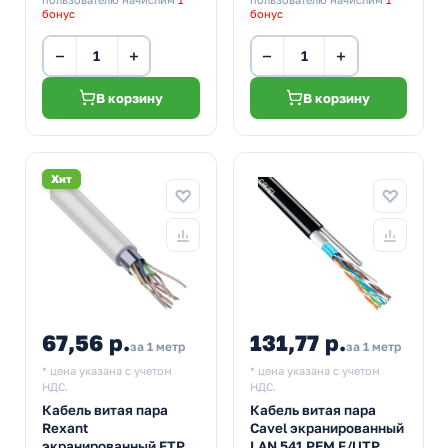
бонус
бонус
−
+
−
+
В корзину
В корзину
Хит
67,56 р.
131,77 р.
за 1 метр
за 1 метр
* цена указана с учетом
* цена указана с учетом
НДС.
НДС.
Кабель витая пара
Кабель витая пара
Rexant
Cavel экранированный
экранированный FTP
LAN 541 PEM F/UTP