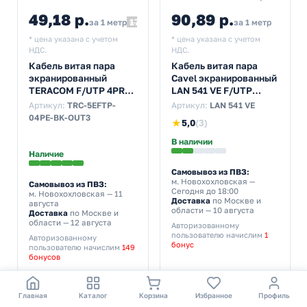
49,18 р.
90,89 р.
17 857,75
за 1 метр
за 1 метр
* цена указана с учетом
* цена указана с учетом
НДС.
НДС.
Кабель витая пара
Кабель витая пара
экранированный
Cavel экранированный
TERACOM F/UTP 4PR
LAN 541 VE F/UTP
cat 5e внешняя
4х2хAWG24 cat 5e PVC
Артикул:
TRC-5EFTP-
Артикул:
LAN 541 VE
оболочка LDPE черная
[300м] (провод для
04PE-BK-OUT3
★
5,0
(3)
[305м] (провод для
интернета)
интернета)
В наличии
Наличие
Самовывоз из ПВЗ:
м. Новохохловская
—
Самовывоз из ПВЗ:
Сегодня до 18:00
м. Новохохловская
— 11
Доставка
по Москве и
августа
области — 10 августа
Доставка
по Москве и
области — 12 августа
Авторизованному
пользователю начислим
1
Авторизованному
бонус
пользователю начислим
149
бонусов
−
+
−
+
Главная
Каталог
Корзина
Избранное
Профиль