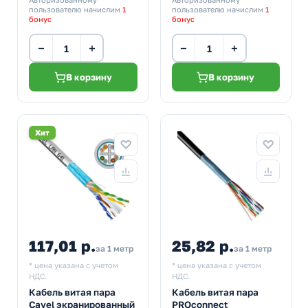
пользователю начислим
1
пользователю начислим
1
бонус
бонус
−
+
−
+
В корзину
В корзину
Хит
117,01 р.
25,82 р.
за 1 метр
за 1 метр
* цена указана с учетом
* цена указана с учетом
НДС.
НДС.
Кабель витая пара
Кабель витая пара
Cavel экранированный
PROconnect