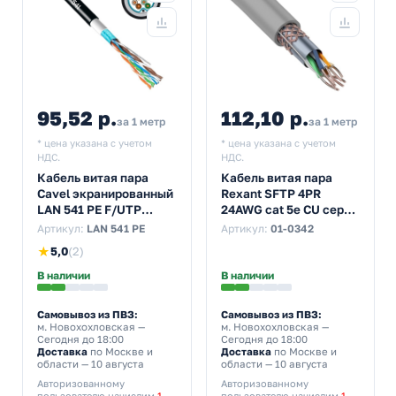
95,52 р.
112,10 р.
за 1 метр
за 1 метр
* цена указана с учетом
* цена указана с учетом
НДС.
НДС.
Кабель витая пара
Кабель витая пара
Cavel экранированный
Rexant SFTP 4PR
LAN 541 PE F/UTP
24AWG cat 5e CU серый
4х2хAWG24 cat 5e
[305м] (провод для
Артикул:
LAN 541 PE
Артикул:
01-0342
outdoor/уличный
интернета)
★
5,0
(2)
[300м] (провод для
интернета)
В наличии
В наличии
Самовывоз из ПВЗ:
Самовывоз из ПВЗ:
м. Новохохловская
—
м. Новохохловская
—
Сегодня до 18:00
Сегодня до 18:00
Доставка
по Москве и
Доставка
по Москве и
области — 10 августа
области — 10 августа
Авторизованному
Авторизованному
пользователю начислим
1
пользователю начислим
1