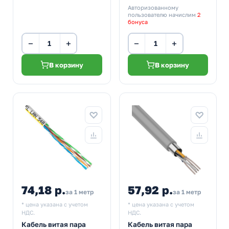
Авторизованному
пользователю начислим
2
бонуса
−
+
−
+
В корзину
В корзину
74,18 р.
57,92 р.
за 1 метр
за 1 метр
* цена указана с учетом
* цена указана с учетом
НДС.
НДС.
Кабель витая пара
Кабель витая пара