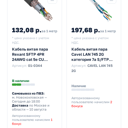
132,08 р.
197,68 р.
за 1 метр
за 1 метр
* цена указана с учетом
* цена указана с учетом
НДС.
НДС.
Кабель витая пара
Кабель витая пара
Rexant SFTP 4PR
Cavel LAN 745 2G
24AWG cat 5e CU
категория 7a S/FTP
outdoor/уличный
(4x2x AWG23/1) [бухта
Артикул:
01-0344
Артикул:
CAVEL LAN 745
черный [305м] (провод
200м] (провод для
2G
для интернета)
интернета)
В наличии
Наличие
Самовывоз из ПВЗ:
м. Новохохловская
—
Авторизованному
Сегодня до 18:00
пользователю начислим
2
Доставка
по Москве и
бонуса
области — 10 августа
Авторизованному
пользователю начислим
1
бонус