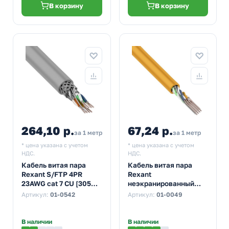
В корзину
В корзину
264,10 р.
67,24 р.
за 1 метр
за 1 метр
* цена указана с учетом
* цена указана с учетом
НДС.
НДС.
Кабель витая пара
Кабель витая пара
Rexant S/FTP 4PR
Rexant
23AWG cat 7 CU [305м]
неэкранированный
(провод для
UTP 4PR 24AWG нг(А)-
Артикул:
01-0542
Артикул:
01-0049
интернета)
HF cat 5e CU
оранжевый [305м]
(провод для
В наличии
В наличии