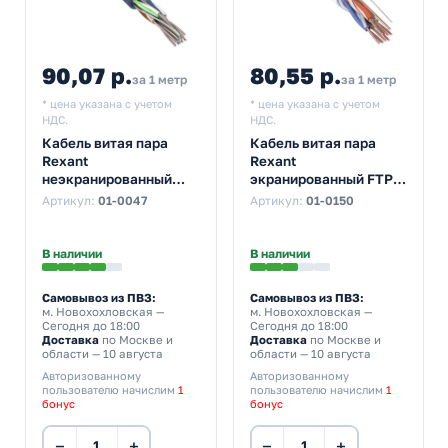
90,07 р.
80,55 р.
за 1 метр
за 1 метр
* цена указана с учетом
* цена указана с учетом
НДС.
НДС.
Кабель витая пара
Кабель витая пара
Rexant
Rexant
неэкранированный
экранированный FTP
UTP 4PR 23AWG cat 6
4PR 24AWG нг(А)-HF
Артикул:
01-0047
Артикул:
01-0150
CU синий [305м]
cat 5e CU ZH 8 жил
(провод для
оранжевый [305м]
интернета)
(провод для
В наличии
В наличии
интернета)
Самовывоз из ПВЗ:
Самовывоз из ПВЗ:
м. Новохохловская
—
м. Новохохловская
—
Сегодня до 18:00
Сегодня до 18:00
Доставка
по Москве и
Доставка
по Москве и
области — 10 августа
области — 10 августа
Авторизованному
Авторизованному
пользователю начислим
1
пользователю начислим
1
бонус
бонус
−
+
−
+