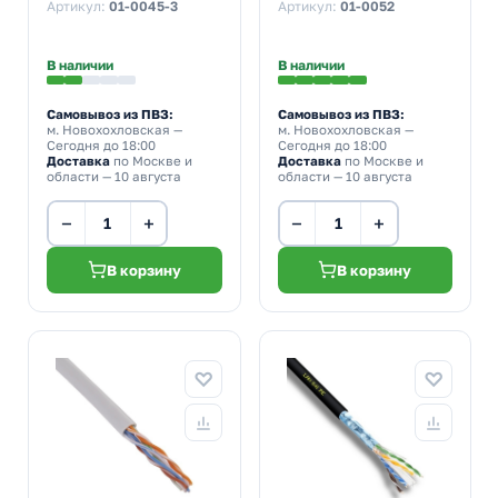
UTP 4PR 24AWG cat 5e
UTP 4PR 24AWG cat 5e
Артикул:
01-0045-3
Артикул:
01-0052
CCA outdoor/уличный
CU серый [305м]
[305м] (провод для
(провод для
интернета)
интернета)
В наличии
В наличии
Самовывоз из ПВЗ:
Самовывоз из ПВЗ:
м. Новохохловская
—
м. Новохохловская
—
Сегодня до 18:00
Сегодня до 18:00
Доставка
по Москве и
Доставка
по Москве и
области — 10 августа
области — 10 августа
−
+
−
+
В корзину
В корзину