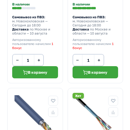
для интернета)
интернета)
В наличии
В наличии
Самовывоз из ПВЗ:
Самовывоз из ПВЗ:
м. Новохохловская
—
м. Новохохловская
—
Сегодня до 18:00
Сегодня до 18:00
Доставка
по Москве и
Доставка
по Москве и
области — 10 августа
области — 10 августа
Авторизованному
Авторизованному
пользователю начислим
1
пользователю начислим
1
бонус
бонус
−
+
−
+
В корзину
В корзину
Хит