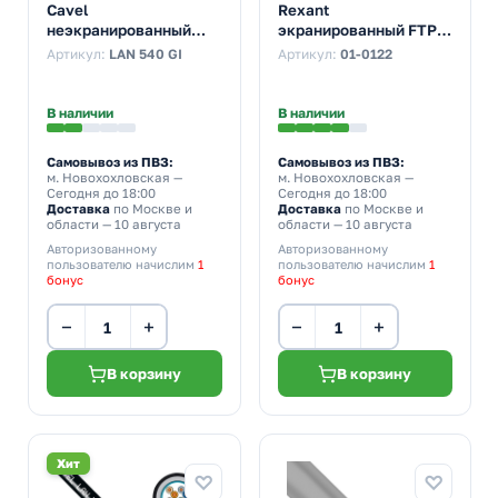
Cavel
Rexant
неэкранированный
экранированный FTP
LAN 540 GI U/UTP
2PR 24AWG cat 5e CU 4
Артикул:
LAN 540 GI
Артикул:
01-0122
4х2хAWG24 cat 5e PVC
жилы [305м] (провод
[300м] (провод для
для интернета)
интернета)
В наличии
В наличии
Самовывоз из ПВЗ:
Самовывоз из ПВЗ:
м. Новохохловская
—
м. Новохохловская
—
Сегодня до 18:00
Сегодня до 18:00
Доставка
по Москве и
Доставка
по Москве и
области — 10 августа
области — 10 августа
Авторизованному
Авторизованному
пользователю начислим
1
пользователю начислим
1
бонус
бонус
−
+
−
+
В корзину
В корзину
Хит