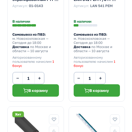
4PR 24AWG cat 5e CU
4х2хAWG24 cat 5e
Артикул:
01-0143
Артикул:
LAN 541 PEM
серый 8 жил [305м]
уличный с тросом
(провод для
[500м] (провод для
интернета)
интернета)
В наличии
В наличии
Самовывоз из ПВЗ:
Самовывоз из ПВЗ:
м. Новохохловская
—
м. Новохохловская
—
Сегодня до 18:00
Сегодня до 18:00
Доставка
по Москве и
Доставка
по Москве и
области — 10 августа
области — 10 августа
Авторизованному
Авторизованному
пользователю начислим
1
пользователю начислим
1
бонус
бонус
−
+
−
+
В корзину
В корзину
Хит