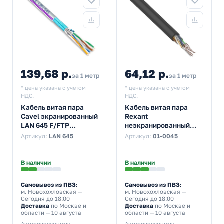
139,68 р.
64,12 р.
за 1 метр
за 1 метр
* цена указана с учетом
* цена указана с учетом
НДС.
НДС.
Кабель витая пара
Кабель витая пара
Cavel экранированный
Rexant
LAN 645 F/FTP
неэкранированный
4х2хAWG23/1 cat 6a
UTP 4PR 24AWG cat 5e
Артикул:
LAN 645
Артикул:
01-0045
PVC [100м] (провод
CU outdoor/уличный 8
для интернета)
жил [305м] (провод
для интернета)
В наличии
В наличии
Самовывоз из ПВЗ:
Самовывоз из ПВЗ:
м. Новохохловская
—
м. Новохохловская
—
Сегодня до 18:00
Сегодня до 18:00
Доставка
по Москве и
Доставка
по Москве и
области — 10 августа
области — 10 августа
Авторизованному
Авторизованному