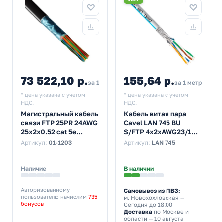
73 522,10 р.
155,64 р.
за 1 бухта
за 1 метр
* цена указана с учетом
* цена указана с учетом
НДС.
НДС.
Магистральный кабель
Кабель витая пара
связи FTP 25PR 24AWG
Cavel LAN 745 BU
25х2х0.52 cat 5e
S/FTP 4х2хAWG23/1
outdoor/уличный витая
cat 7a PVC [100м]
Артикул:
01-1203
Артикул:
LAN 745
пара 25 пар [305м]
(провод для
интернета)
Наличие
В наличии
Авторизованному
Самовывоз из ПВЗ:
пользователю начислим
735
м. Новохохловская
—
бонусов
Сегодня до 18:00
Доставка
по Москве и
области — 10 августа