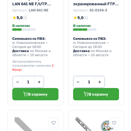
LAN 641 NE F/UTP
экранированный FTP
4х2хAWG23 cat 6 PVC
4PR 24AWG cat 5e CCA
Артикул:
LAN 641 NE
Артикул:
01-0146-3
[200м] (провод для
outdoor/уличный
★
5,0
(1)
★
5,0
(1)
интернета)
[305м] (провод для
интернета)
В наличии
В наличии
Самовывоз из ПВЗ:
Самовывоз из ПВЗ:
м. Новохохловская
—
м. Новохохловская
—
Сегодня до 18:00
Сегодня до 18:00
Доставка
по Москве и
Доставка
по Москве и
области — 10 августа
области — 10 августа
Авторизованному
пользователю начислим
1
бонус
−
+
−
+
В корзину
В корзину