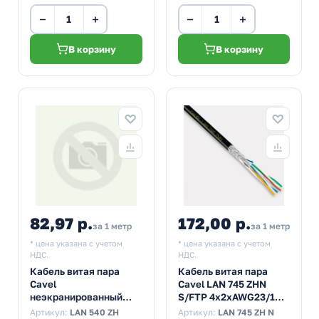
−
+
−
+
В корзину
В корзину
82,97 р.
172,00 р.
за 1 метр
за 1 метр
* цена указана с учетом
* цена указана с учетом
НДС.
НДС.
Кабель витая пара
Кабель витая пара
Cavel
Cavel LAN 745 ZHN
неэкранированный
S/FTP 4х2хAWG23/1
LAN 540 ZH U/UTP
cat 7a LSZH черный
Артикул:
LAN 540 ZH
Артикул:
LAN 745 ZH N