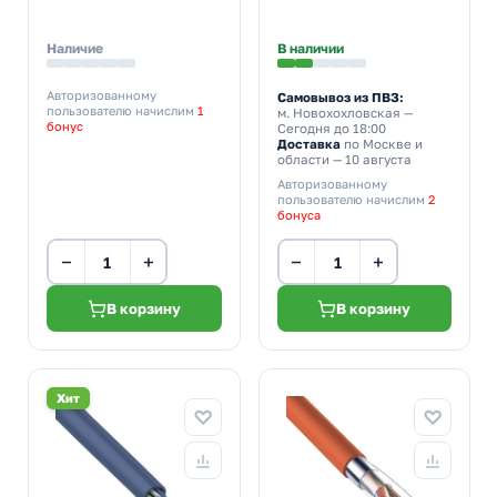
4х2хAWG24 cat 5e
[100м] (провод для
LSZH [300м] (провод
интернета)
для интернета)
Наличие
В наличии
Авторизованному
Самовывоз из ПВЗ:
пользователю начислим
1
м. Новохохловская
—
бонус
Сегодня до 18:00
Доставка
по Москве и
области — 10 августа
Авторизованному
пользователю начислим
2
бонуса
−
+
−
+
В корзину
В корзину
Хит