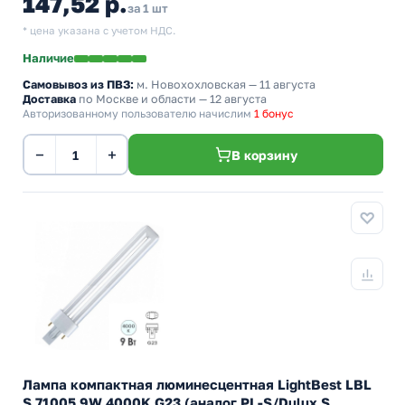
147,52 р.
за 1 шт
* цена указана с учетом НДС.
Наличие
Самовывоз из ПВЗ:
м. Новохохловская
— 11 августа
Доставка
по Москве и области — 12 августа
Авторизованному пользователю начислим
1 бонус
−
+
В корзину
Лампа компактная люминесцентная LightBest LBL
S 71005 9W 4000K G23 (аналог PL-S/Dulux S