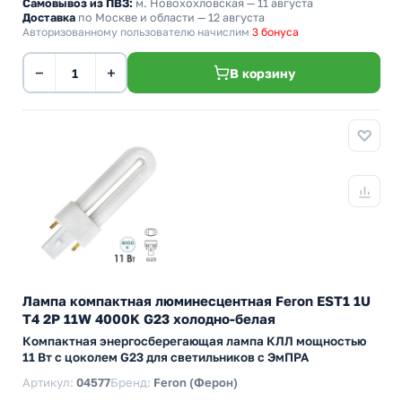
Самовывоз из ПВЗ:
м. Новохохловская
— 11 августа
Доставка
по Москве и области — 12 августа
Авторизованному пользователю начислим
3 бонуса
−
+
В корзину
Лампа компактная люминесцентная Feron EST1 1U
T4 2P 11W 4000K G23 холодно-белая
Компактная энергосберегающая лампа КЛЛ мощностью
11 Вт с цоколем G23 для светильников с ЭмПРА
Артикул:
04577
Бренд:
Feron (Ферон)