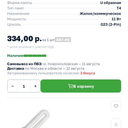
Форма лампы
U образная
Тип ламп
T4
Назначение
Жилое/коммерческое
Мощность
11 Вт
Цоколь
G23 (2-Pin)
334,00 р.
367,40
за 1 шт
* цена указана с учетом НДС.
Наличие
Самовывоз из ПВЗ:
м. Новохохловская
— 11 августа
Доставка
по Москве и области — 12 августа
Авторизованному пользователю начислим
3 бонуса
−
+
В корзину