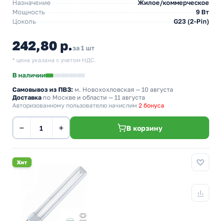
Назначение
Жилое/коммерческое
Мощность
9 Вт
Цоколь
G23 (2-Pin)
242,80 р.
за 1 шт
* цена указана с учетом НДС.
В наличии
Самовывоз из ПВЗ:
м. Новохохловская
— 10 августа
Доставка
по Москве и области — 11 августа
Авторизованному пользователю начислим
2 бонуса
−
+
В корзину
Хит