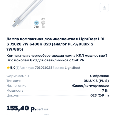
Лампа компактная люминесцентная LightBest LBL
S 71028 7W 6400K G23 (аналог PL-S/Dulux S
7W/865)
Компактная энергосберегающая лампа КЛЛ мощностью 7
Вт с цоколем G23 для светильников с ЭмПРА
★
5,0
(1)
Артикул:
701071028
Бренд:
LightBest
Форма лампы
U образная
Тип ламп
DULUX S (PL-S)
Назначение
Жилое/коммерческое
Мощность
7 Вт
Цоколь
G23 (2-Pin)
155,40 р.
за 1 шт