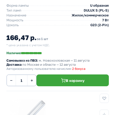
Форма лампы
U образная
Тип ламп
DULUX S (PL-S)
Назначение
Жилое/коммерческое
Мощность
7 Вт
Цоколь
G23 (2-Pin)
166,47 р.
за 1 шт
* цена указана с учетом НДС.
Наличие
Самовывоз из ПВЗ:
м. Новохохловская
— 11 августа
Доставка
по Москве и области — 12 августа
Авторизованному пользователю начислим
2 бонуса
−
+
В корзину