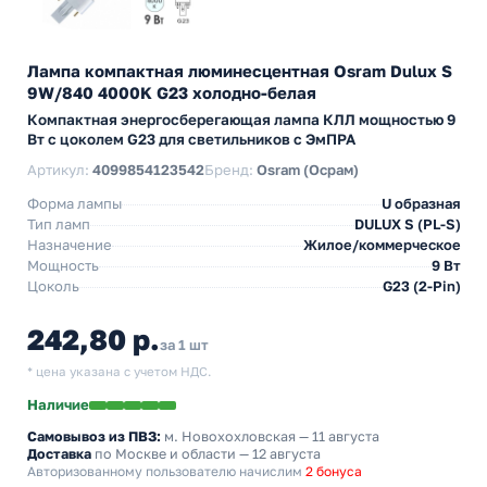
Лампа компактная люминесцентная Osram Dulux S
9W/840 4000K G23 холодно-белая
Компактная энергосберегающая лампа КЛЛ мощностью 9
Вт с цоколем G23 для светильников с ЭмПРА
Артикул:
4099854123542
Бренд:
Osram (Осрам)
Форма лампы
U образная
Тип ламп
DULUX S (PL-S)
Назначение
Жилое/коммерческое
Мощность
9 Вт
Цоколь
G23 (2-Pin)
242,80 р.
за 1 шт
* цена указана с учетом НДС.
Наличие
Самовывоз из ПВЗ:
м. Новохохловская
— 11 августа
Доставка
по Москве и области — 12 августа
Авторизованному пользователю начислим
2 бонуса