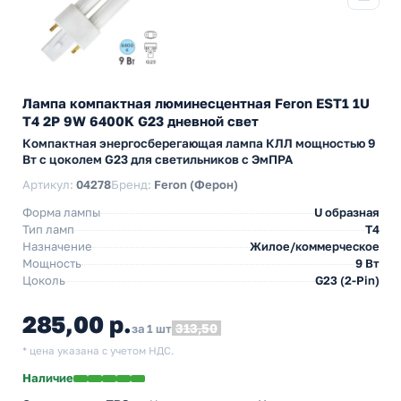
Лампа компактная люминесцентная Feron EST1 1U
T4 2P 9W 6400K G23 дневной свет
Компактная энергосберегающая лампа КЛЛ мощностью 9
Вт с цоколем G23 для светильников с ЭмПРА
Артикул:
04278
Бренд:
Feron (Ферон)
Форма лампы
U образная
Тип ламп
T4
Назначение
Жилое/коммерческое
Мощность
9 Вт
Цоколь
G23 (2-Pin)
285,00 р.
313,50
за 1 шт
* цена указана с учетом НДС.
Наличие