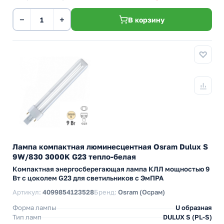
−
+
В корзину
Лампа компактная люминесцентная Osram Dulux S
9W/830 3000K G23 тепло-белая
Компактная энергосберегающая лампа КЛЛ мощностью 9
Вт с цоколем G23 для светильников с ЭмПРА
Артикул:
4099854123528
Бренд:
Osram (Осрам)
Форма лампы
U образная
Тип ламп
DULUX S (PL-S)