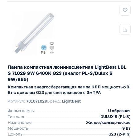
Лампа компактная люминесцентная LightBest LBL
S 71029 9W 6400K G23 (аналог PL-S/Dulux S
9W/865)
Компактная энергосберегающая лампа КЛЛ мощностью 9
Вт с цоколем G23 для светильников с ЭмПРА
Артикул:
701071029
Бренд:
LightBest
Форма лампы
U образная
Тип ламп
DULUX S (PL-S)
Назначение
Жилое/коммерческое
Мощность
9 Вт
Цоколь
G23 (2-Pin)