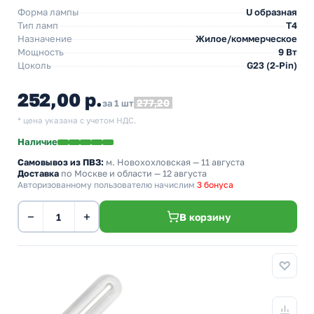
Форма лампы
U образная
Тип ламп
T4
Назначение
Жилое/коммерческое
Мощность
9 Вт
Цоколь
G23 (2-Pin)
252,00 р.
277,20
за 1 шт
* цена указана с учетом НДС.
Наличие
Самовывоз из ПВЗ:
м. Новохохловская
— 11 августа
Доставка
по Москве и области — 12 августа
Авторизованному пользователю начислим
3 бонуса
−
+
В корзину