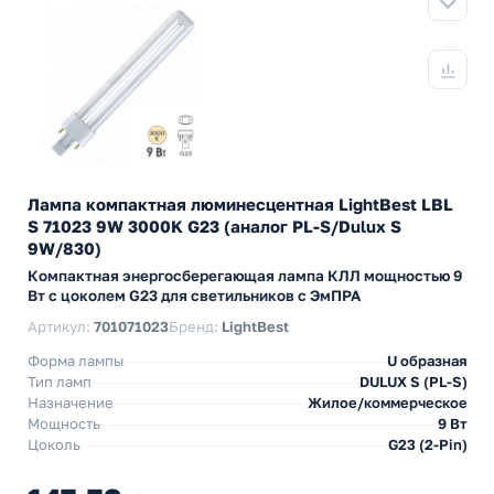
Лампа компактная люминесцентная LightBest LBL
S 71023 9W 3000K G23 (аналог PL-S/Dulux S
9W/830)
Компактная энергосберегающая лампа КЛЛ мощностью 9
Вт с цоколем G23 для светильников с ЭмПРА
Артикул:
701071023
Бренд:
LightBest
Форма лампы
U образная
Тип ламп
DULUX S (PL-S)
Назначение
Жилое/коммерческое
Мощность
9 Вт
Цоколь
G23 (2-Pin)