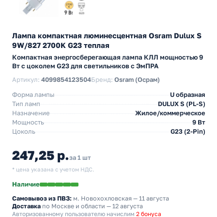
Лампа компактная люминесцентная Osram Dulux S
9W/827 2700K G23 теплая
Компактная энергосберегающая лампа КЛЛ мощностью 9
Вт с цоколем G23 для светильников с ЭмПРА
Артикул:
4099854123504
Бренд:
Osram (Осрам)
Форма лампы
U образная
Тип ламп
DULUX S (PL-S)
Назначение
Жилое/коммерческое
Мощность
9 Вт
Цоколь
G23 (2-Pin)
247,25 р.
за 1 шт
* цена указана с учетом НДС.
Наличие
Самовывоз из ПВЗ:
м. Новохохловская
— 11 августа
Доставка
по Москве и области — 12 августа
Авторизованному пользователю начислим
2 бонуса