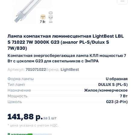
Лампа компактная люминесцентная LightBest LBL
S 71022 7W 3000K G23 (аналог PL-S/Dulux S
7W/830)
Компактная энергосберегающая лампа КЛЛ мощностью 7
Вт с цоколем G23 для светильников с ЭмПРА
Артикул:
701071022
Бренд:
LightBest
Форма лампы
U образная
Тип ламп
DULUX S (PL-S)
Назначение
Жилое/коммерческое
Мощность
7 Вт
Цоколь
G23 (2-Pin)
141,88 р.
за 1 шт
* цена указана с учетом НДС.
В наличии