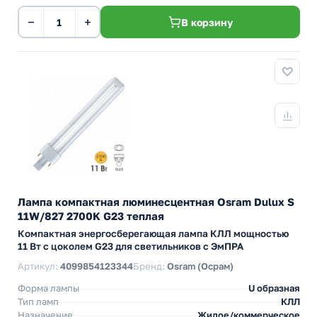
−
+
В корзину
Лампа компактная люминесцентная Osram Dulux S
11W/827 2700K G23 теплая
Компактная энергосберегающая лампа КЛЛ мощностью
11 Вт с цоколем G23 для светильников с ЭмПРА
Артикул:
4099854123344
Бренд:
Osram (Осрам)
Форма лампы
U образная
Тип ламп
КЛЛ
Назначение
Жилое/коммерческое