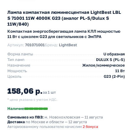
Лампа компактная люминесцентная LightBest LBL
S 71001 11W 4000K G23 (аналог PL-S/Dulux S
11W/840)
Компактная энергосберегающая лампа КЛЛ мощностью
11 Вт с цоколем G23 для светильников с ЭмПРА
Артикул:
701071001
Бренд:
LightBest
Форма лампы
U образная
Тип ламп
DULUX S (PL-S)
Назначение
Жилое/коммерческое
Мощность
11 Вт
Цоколь
G23 (2-Pin)
158,06 р.
за 1 шт
* цена указана с учетом НДС.
Наличие
Самовывоз из ПВЗ:
м. Новохохловская
— 11 августа
Доставка
по Москве и области — 12 августа
Авторизованному пользователю начислим
2 бонуса