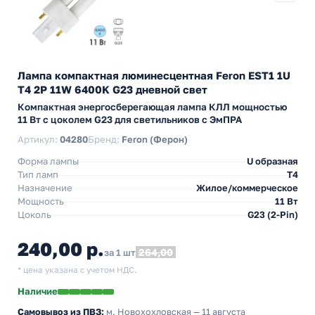
Лампа компактная люминесцентная Feron EST1 1U
T4 2P 11W 6400K G23 дневной свет
Компактная энергосберегающая лампа КЛЛ мощностью
11 Вт с цоколем G23 для светильников с ЭмПРА
Артикул:
04280
Бренд:
Feron (Ферон)
Форма лампы
U образная
Тип ламп
T4
Назначение
Жилое/коммерческое
Мощность
11 Вт
Цоколь
G23 (2-Pin)
240,00 р.
264,00
за 1 шт
* цена указана с учетом НДС.
Наличие
Самовывоз из ПВЗ:
м. Новохохловская
— 11 августа