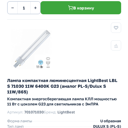
−
+
В корзину
Лампа компактная люминесцентная LightBest LBL
S 71030 11W 6400K G23 (аналог PL-S/Dulux S
11W/865)
Компактная энергосберегающая лампа КЛЛ мощностью
11 Вт с цоколем G23 для светильников с ЭмПРА
Артикул:
701071030
Бренд:
LightBest
Форма лампы
U образная
Тип ламп
DULUX S (PL-S)