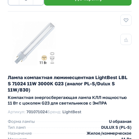
Лампа компактная люминесцентная LightBest LBL
S 71024 11W 3000K G23 (аналог PL-S/Dulux S
11W/830)
Компактная энергосберегающая лампа КЛЛ мощностью
11 Вт с цоколем G23 для светильников с ЭмПРА
Артикул:
701071024
Бренд:
LightBest
Форма лампы
U образная
Тип ламп
DULUX S (PL-S)
Назначение
Жилое/коммерческое