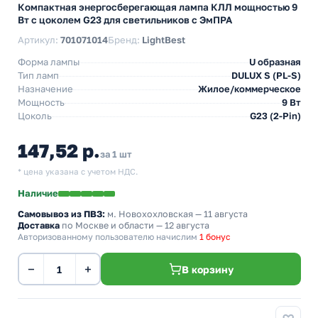
Компактная энергосберегающая лампа КЛЛ мощностью 9
Вт с цоколем G23 для светильников с ЭмПРА
Артикул:
701071014
Бренд:
LightBest
Форма лампы
U образная
Тип ламп
DULUX S (PL-S)
Назначение
Жилое/коммерческое
Мощность
9 Вт
Цоколь
G23 (2-Pin)
147,52 р.
за 1 шт
* цена указана с учетом НДС.
Наличие
Самовывоз из ПВЗ:
м. Новохохловская
— 11 августа
Доставка
по Москве и области — 12 августа
Авторизованному пользователю начислим
1 бонус
−
+
В корзину