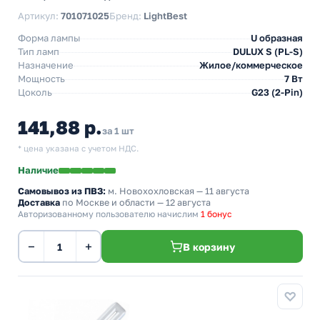
Артикул:
701071025
Бренд:
LightBest
Форма лампы
U образная
Тип ламп
DULUX S (PL-S)
Назначение
Жилое/коммерческое
Мощность
7 Вт
Цоколь
G23 (2-Pin)
141,88 р.
за 1 шт
* цена указана с учетом НДС.
Наличие
Самовывоз из ПВЗ:
м. Новохохловская
— 11 августа
Доставка
по Москве и области — 12 августа
Авторизованному пользователю начислим
1 бонус
−
+
В корзину