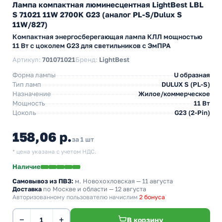
Лампа компактная люминесцентная LightBest LBL
S 71021 11W 2700K G23 (аналог PL-S/Dulux S
11W/827)
Компактная энергосберегающая лампа КЛЛ мощностью
11 Вт с цоколем G23 для светильников с ЭмПРА
Артикул:
701071021
Бренд:
LightBest
Форма лампы
U образная
Тип ламп
DULUX S (PL-S)
Назначение
Жилое/коммерческое
Мощность
11 Вт
Цоколь
G23 (2-Pin)
158,06 р.
за 1 шт
* цена указана с учетом НДС.
Наличие
Самовывоз из ПВЗ:
м. Новохохловская
— 11 августа
Доставка
по Москве и области — 12 августа
Авторизованному пользователю начислим
2 бонуса
−
+
В корзину