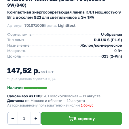
9W/840)
Компактная энергосберегающая лампа КЛЛ мощностью 9
Вт с цоколем G23 для светильников с ЭмПРА
Артикул:
701071005
Бренд:
LightBest
Форма лампы
U образная
Тип ламп
DULUX S (PL-S)
Назначение
Жилое/коммерческое
Мощность
9 Вт
Цоколь
G23 (2-Pin)
147,52 р.
за 1 шт
* цена указана с учетом НДС.
Наличие
Самовывоз из ПВЗ:
м. Новохохловская
— 11 августа
Доставка
по Москве и области — 12 августа
Авторизованному пользователю начислим
1 бонус
−
+
В корзину