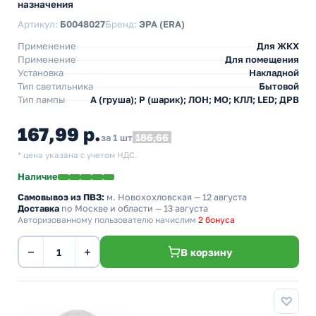
назначения
Артикул:
Б0048027
Бренд:
ЭРА (ERA)
Применение
Для ЖКХ
Применение
Для помещения
Установка
Накладной
Тип светильника
Бытовой
Тип лампы
A (груша); P (шарик); ЛОН; МО; КЛЛ; LED; ДРВ
167,99 р.
186,66
за 1 шт
* цена указана с учетом НДС.
Наличие
Самовывоз из ПВЗ:
м. Новохохловская
— 12 августа
Доставка
по Москве и области — 13 августа
Авторизованному пользователю начислим
2 бонуса
−
+
В корзину