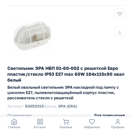
Светильник ЭРА НБП 01-60-002 с решеткой Евро
пластик/стекло IP53 E27 max 60W 184х115х90 овал
белый
Белый овальный светильник ЭРА накладной под лампу с
цоколем Е27, пылевлагозащищённый корпус пластик,
рассеиватель стекло с решеткой
Артикул:
Б0052015
Бренд:
ЭРА (ERA)
Применение
Для помещения
Применение
Для улицы
Применение
Для ЖКХ
Главная
Каталог
Корзина
Избранное
Профиль