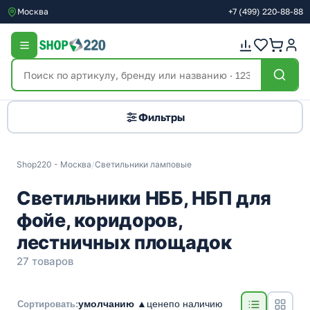
Москва
+7
(499)
220-88-88
Фильтры
Shop220 - Москва
/
Светильники ламповые
Светильники НББ, НБП для
фойе, коридоров,
лестничных площадок
27 товаров
умолчанию ▲
цене
по наличию
Сортировать: