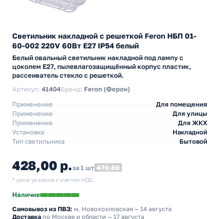
Светильник накладной с решеткой Feron НБП 01-
60-002 220V 60Вт Е27 IP54 белый
Белый овальный светильник накладной под лампу с
цоколем Е27, пылевлагозащищённый корпус пластик,
рассеиватель стекло с решеткой.
Артикул:
41404
Бренд:
Feron (Ферон)
Применение
Для помещения
Применение
Для улицы
Применение
Для ЖКХ
Установка
Накладной
Тип светильника
Бытовой
428,00 р.
470,80
за 1 шт
* цена указана с учетом НДС.
Наличие
Самовывоз из ПВЗ:
м. Новохохловская
— 14 августа
Доставка
по Москве и области — 17 августа