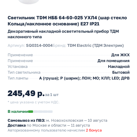
Светильник TDM НББ 64-60-025 УХЛ4 (шар стекло
Кольца/наклонное основание) E27 IP21
Декоративный накладной осветительный прибор ТДМ
наклонного типа
Артикул:
SQ0314-0004
Бренд:
TDM Electric (ТДМ Электрик)
Применение
Для ЖКХ
Применение
Для помещения
Установка
Накладной
Тип светильника
Бытовой
Тип лампы
A (груша); P (шарик); ЛОН; МО; КЛЛ; LED; ДРВ
245,49 р.
за 1 шт
* цена указана с учетом НДС.
В наличии
Самовывоз из ПВЗ:
м. Новохохловская
— 10 августа
Доставка
по Москве и области — 11 августа
Авторизованному пользователю начислим
2 бонуса