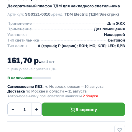
Декоративный плафон ТДМ для накладного светильника
Артикул:
SQ0321-0010
Бренд:
TDM Electric (ТДМ Электрик)
Применение
Для ЖКХ
Применение
Для помещения
Установка
Накладной
Тип светильника
Бытовой
Тип лампы
A (груша); P (шарик); ЛОН; МО; КЛЛ; LED; ДРВ
161,70 р.
за 1 шт
* цена указана с учетом НДС.
В наличии
Самовывоз из ПВЗ:
м. Новохохловская
— 10 августа
Доставка
по Москве и области — 11 августа
Авторизованному пользователю начислим
2 бонуса
−
+
В корзину