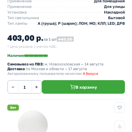
Применение
Для помещения
Применение
Для улицы
Установка
Накладной
Тип светильника
Бытовой
Тип лампы
A (груша); P (шарик); ЛОН; МО; КЛЛ; LED; ДРВ
403,00 р.
443,30
за 1 шт
* цена указана с учетом НДС.
Наличие
Самовывоз из ПВЗ:
м. Новохохловская
— 14 августа
Доставка
по Москве и области — 17 августа
Авторизованному пользователю начислим
4 бонуса
−
+
В корзину
Хит