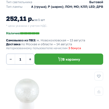
Тип светильника
Бытовой
Тип лампы
A (груша); P (шарик); ЛОН; МО; КЛЛ; LED; ДРВ
252,11 р.
за 1 шт
* цена указана с учетом НДС.
Наличие
Самовывоз из ПВЗ:
м. Новохохловская
— 13 августа
Доставка
по Москве и области — 14 августа
Авторизованному пользователю начислим
3 бонуса
−
+
В корзину