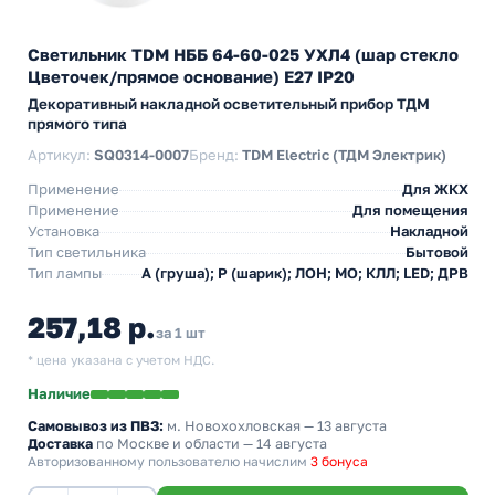
Светильник TDM НББ 64-60-025 УХЛ4 (шар стекло
Цветочек/прямое основание) E27 IP20
Декоративный накладной осветительный прибор ТДМ
прямого типа
Артикул:
SQ0314-0007
Бренд:
TDM Electric (ТДМ Электрик)
Применение
Для ЖКХ
Применение
Для помещения
Установка
Накладной
Тип светильника
Бытовой
Тип лампы
A (груша); P (шарик); ЛОН; МО; КЛЛ; LED; ДРВ
257,18 р.
за 1 шт
* цена указана с учетом НДС.
Наличие
Самовывоз из ПВЗ:
м. Новохохловская
— 13 августа
Доставка
по Москве и области — 14 августа
Авторизованному пользователю начислим
3 бонуса