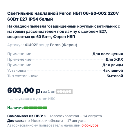
Светильник накладной Feron НБП 06-60-002 220V
60Вт Е27 IP54 белый
Накладной пылевлагозащищенный круглый светильник с
матовым рассеивателем под лампу с цоколем Е27,
мощностью до 60 Ватт, Ферон НБП
Артикул:
41402
Бренд:
Feron (Ферон)
Применение
Для помещения
Применение
Для ЖКХ
Применение
Для улицы
Установка
Накладной
Тип светильника
Бытовой
603,00 р.
663,30
за 1 шт
* цена указана с учетом НДС.
Наличие
Самовывоз из ПВЗ:
м. Новохохловская
— 14 августа
Доставка
по Москве и области — 17 августа
Авторизованному пользователю начислим
6 бонусов