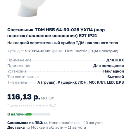
Светильник TDM НББ 64-60-025 УХЛ4 (шар
пластик/наклонное основание) E27 IP21
Накладной осветительный прибор ТДМ наклонного типа
Артикул:
SQ0314-0002
Бренд:
TDM Electric (ТДМ Электрик)
Применение
Для ЖКХ
Применение
Для помещения
Установка
Накладной
Тип светильника
Бытовой
Тип лампы
A (груша); P (шарик); ЛОН; МО; КЛЛ; LED; ДРВ
116,13 р.
за 1 шт
* цена указана с учетом НДС.
В наличии
Самовывоз из ПВЗ:
м. Новохохловская
— 10 августа
Доставка
по Москве и области — 11 августа