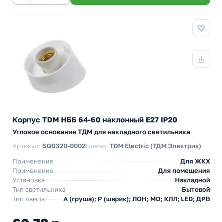
Корпус TDM НББ 64-60 наклонный E27 IP20
Угловое основание ТДМ для накладного светильника
Артикул:
SQ0320-0002
Бренд:
TDM Electric (ТДМ Электрик)
Применение
Для ЖКХ
Применение
Для помещения
Установка
Накладной
Тип светильника
Бытовой
Тип лампы
A (груша); P (шарик); ЛОН; МО; КЛЛ; LED; ДРВ