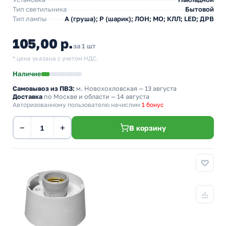
Тип светильника
Бытовой
Тип лампы
A (груша); P (шарик); ЛОН; МО; КЛЛ; LED; ДРВ
105,00 р.
за 1 шт
* цена указана с учетом НДС.
Наличие
Самовывоз из ПВЗ:
м. Новохохловская
— 13 августа
Доставка
по Москве и области — 14 августа
Авторизованному пользователю начислим
1 бонус
−
+
В корзину