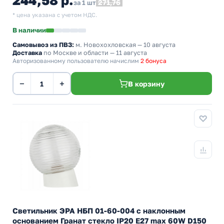
244,58 р.
271,76
за 1 шт
* цена указана с учетом НДС.
В наличии
Самовывоз из ПВЗ:
м. Новохохловская
— 10 августа
Доставка
по Москве и области — 11 августа
Авторизованному пользователю начислим
2 бонуса
−
+
В корзину
Светильник ЭРА НБП 01-60-004 с наклонным
основанием Гранат стекло IP20 E27 max 60W D150