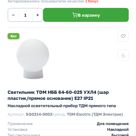
Авторизованному пользователю начислим
1 бонус
−
+
В корзину
Хит
Светильник TDM НББ 64-60-025 УХЛ4 (шар
пластик/прямое основание) E27 IP21
Накладной осветительный прибор ТДМ прямого типа
Артикул:
SQ0314-0003
Бренд:
TDM Electric (ТДМ Электрик)
Применение
Для помещения
Установка
Накладной
Тип светильника
Бытовой