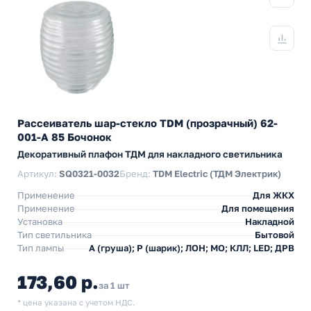
Рассеиватель шар-стекло TDM (прозрачный) 62-
001-А 85 Бочонок
Декоративный плафон ТДМ для накладного светильника
Артикул:
SQ0321-0032
Бренд:
TDM Electric (ТДМ Электрик)
Применение
Для ЖКХ
Применение
Для помещения
Установка
Накладной
Тип светильника
Бытовой
Тип лампы
A (груша); P (шарик); ЛОН; МО; КЛЛ; LED; ДРВ
173,60 р.
за 1 шт
* цена указана с учетом НДС.