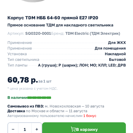
Корпус TDM НББ 64-60 прямой E27 IP20
Прямое основание ТДМ для накладного светильника
Артикул:
SQ0320-0001
Бренд:
TDM Electric (ТДМ Электрик)
Применение
Для ЖКХ
Применение
Для помещения
Установка
Накладной
Тип светильника
Бытовой
Тип лампы
A (груша); P (шарик); ЛОН; МО; КЛЛ; LED; ДРВ
60,78 р.
за 1 шт
* цена указана с учетом НДС.
В наличии
Самовывоз из ПВЗ:
м. Новохохловская
— 10 августа
Доставка
по Москве и области — 11 августа
Авторизованному пользователю начислим
1 бонус
−
+
В корзину