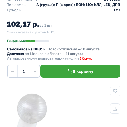
Тип лампы
A (груша); P (шарик); ЛОН; МО; КЛЛ; LED; ДРВ
Цоколь
E27
102,17 р.
за 1 шт
* цена указана с учетом НДС.
В наличии
Самовывоз из ПВЗ:
м. Новохохловская
— 10 августа
Доставка
по Москве и области — 11 августа
Авторизованному пользователю начислим
1 бонус
−
+
В корзину