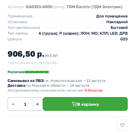
Артикул:
SQ0353-0005
Бренд:
TDM Electric (ТДМ Электрик)
Применение
Для помещения
Установка
Накладной
Тип светильника
Бытовой
Тип лампы
A (груша); P (шарик); ЛОН; МО; КЛЛ; LED; ДРВ
Цоколь
G23
906,50 р.
за 1 шт
* цена указана с учетом НДС.
Наличие
Самовывоз из ПВЗ:
м. Новохохловская
— 13 августа
Доставка
по Москве и области — 14 августа
Авторизованному пользователю начислим
9 бонусов
−
+
В корзину