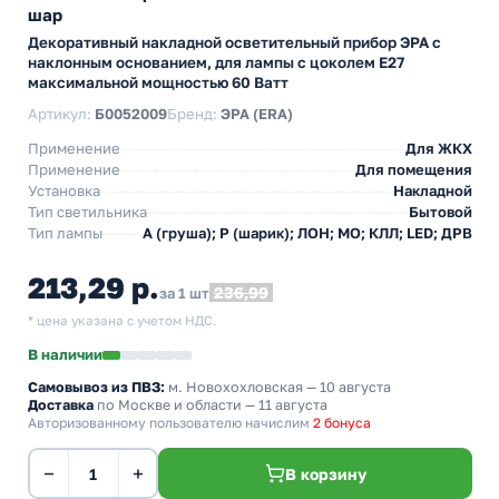
шар
Декоративный накладной осветительный прибор ЭРА с
наклонным основанием, для лампы с цоколем E27
максимальной мощностью 60 Ватт
Артикул:
Б0052009
Бренд:
ЭРА (ERA)
Применение
Для ЖКХ
Применение
Для помещения
Установка
Накладной
Тип светильника
Бытовой
Тип лампы
A (груша); P (шарик); ЛОН; МО; КЛЛ; LED; ДРВ
213,29 р.
236,99
за 1 шт
* цена указана с учетом НДС.
В наличии
Самовывоз из ПВЗ:
м. Новохохловская
— 10 августа
Доставка
по Москве и области — 11 августа
Авторизованному пользователю начислим
2 бонуса
−
+
В корзину