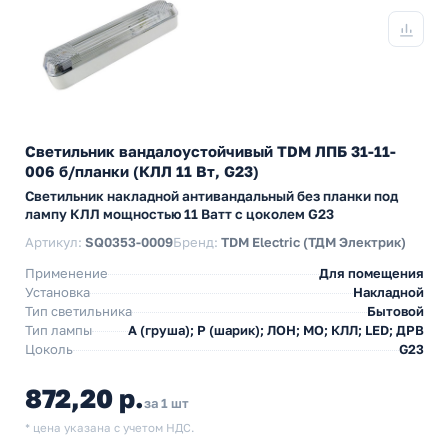
Светильник вандалоустойчивый TDM ЛПБ 31-11-
006 б/планки (КЛЛ 11 Вт, G23)
Светильник накладной антивандальный без планки под
лампу КЛЛ мощностью 11 Ватт с цоколем G23
Артикул:
SQ0353-0009
Бренд:
TDM Electric (ТДМ Электрик)
Применение
Для помещения
Установка
Накладной
Тип светильника
Бытовой
Тип лампы
A (груша); P (шарик); ЛОН; МО; КЛЛ; LED; ДРВ
Цоколь
G23
872,20 р.
за 1 шт
* цена указана с учетом НДС.