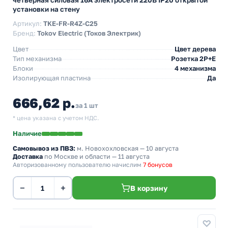
четверная силовая 16А электросети 220В IP20 открытой
установки на стену
Артикул:
TKE-FR-R4Z-C25
Бренд:
Tokov Electric (Токов Электрик)
Цвет
Цвет дерева
Тип механизма
Розетка 2Р+Е
Блоки
4 механизма
Изолирующая пластина
Да
666,62 р.
за 1 шт
* цена указана с учетом НДС.
Наличие
Самовывоз из ПВЗ:
м. Новохохловская
— 10 августа
Доставка
по Москве и области — 11 августа
Авторизованному пользователю начислим
7 бонусов
−
+
В корзину