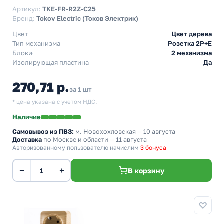
Артикул:
TKE-FR-R2Z-C25
Бренд:
Tokov Electric (Токов Электрик)
Цвет
Цвет дерева
Тип механизма
Розетка 2Р+Е
Блоки
2 механизма
Изолирующая пластина
Да
270,71 р.
за 1 шт
* цена указана с учетом НДС.
Наличие
Самовывоз из ПВЗ:
м. Новохохловская
— 10 августа
Доставка
по Москве и области — 11 августа
Авторизованному пользователю начислим
3 бонуса
−
+
В корзину