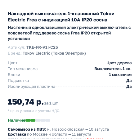
Накладной выключатель 1-клавишный Tokov
Electric Frea с индикацией 10А IP20 сосна
Настенный одноклавишный электрический выключатель с
подсветкой под дерево сосна Frea IP20 открытой
установки
Артикул:
TKE-FR-V1I-C25
Бренд:
Tokov Electric (Токов Электрик)
Цвет
Цвет дерева
Тип механизма
Выключатель 1 кл.
Блоки
1 механизм
Подсветка
Да
Изолирующая пластина
Да
150,74 р.
за 1 шт
* цена указана с учетом НДС.
Наличие
Самовывоз из ПВЗ:
м. Новохохловская
— 10 августа
Доставка
по Москве и области — 11 августа