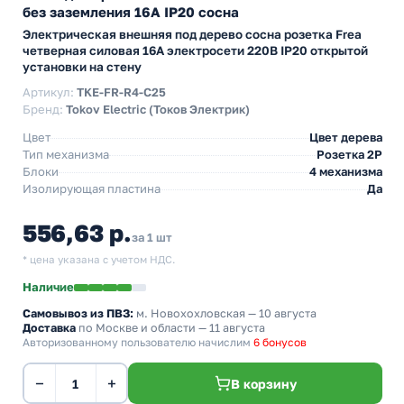
без заземления 16А IP20 сосна
Электрическая внешняя под дерево сосна розетка Frea
четверная силовая 16А электросети 220В IP20 открытой
установки на стену
Артикул:
TKE-FR-R4-C25
Бренд:
Tokov Electric (Токов Электрик)
Цвет
Цвет дерева
Тип механизма
Розетка 2Р
Блоки
4 механизма
Изолирующая пластина
Да
556,63 р.
за 1 шт
* цена указана с учетом НДС.
Наличие
Самовывоз из ПВЗ:
м. Новохохловская
— 10 августа
Доставка
по Москве и области — 11 августа
Авторизованному пользователю начислим
6 бонусов
−
+
В корзину