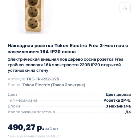
Накладная розетка Tokov Electric Frea 3-местная с
заземлением 16А IP20 сосна
Электрическая внешняя под дерево сосна розетка Frea
тройная силовая 16А электросети 220В IP20 открытой
установки на стену
Артикул:
TKE-FR-R3Z-C25
Бренд:
Tokov Electric (Токов Электрик)
Цвет
Цвет дерева
Тип механизма
Розетка 2Р+Е
Блоки
3 механизма
Изолирующая пластина
Да
490,27 р.
за 1 шт
* цена указана с учетом НДС.