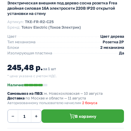
Электрическая внешняя под дерево сосна розетка Frea
двойная силовая 16А электросети 220В IP20 открытой
установки на стену
Артикул:
TKE-FR-R2-C25
Бренд:
Tokov Electric (Токов Электрик)
Цвет
Цвет дерева
Тип механизма
Розетка 2Р
Блоки
2 механизма
Изолирующая пластина
Да
245,48 р.
за 1 шт
* цена указана с учетом НДС.
Наличие
Самовывоз из ПВЗ:
м. Новохохловская
— 10 августа
Доставка
по Москве и области — 11 августа
Авторизованному пользователю начислим
2 бонуса
−
+
В корзину