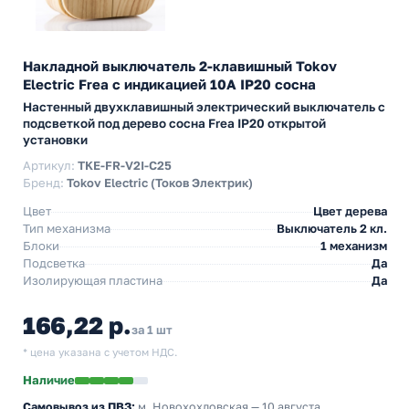
Накладной выключатель 2-клавишный Tokov
Electric Frea с индикацией 10А IP20 сосна
Настенный двухклавишный электрический выключатель с
подсветкой под дерево сосна Frea IP20 открытой
установки
Артикул:
TKE-FR-V2I-C25
Бренд:
Tokov Electric (Токов Электрик)
Цвет
Цвет дерева
Тип механизма
Выключатель 2 кл.
Блоки
1 механизм
Подсветка
Да
Изолирующая пластина
Да
166,22 р.
за 1 шт
* цена указана с учетом НДС.
Наличие
Самовывоз из ПВЗ:
м. Новохохловская
— 10 августа