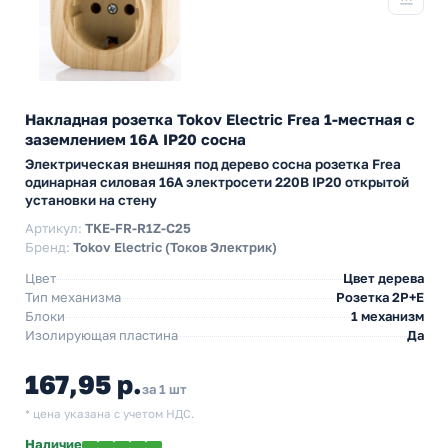
Накладная розетка Tokov Electric Frea 1-местная с
заземлением 16А IP20 сосна
Электрическая внешняя под дерево сосна розетка Frea
одинарная силовая 16А электросети 220В IP20 открытой
установки на стену
Артикул:
TKE-FR-R1Z-C25
Бренд:
Tokov Electric (Токов Электрик)
Цвет
Цвет дерева
Тип механизма
Розетка 2Р+Е
Блоки
1 механизм
Изолирующая пластина
Да
167,95 р.
за 1 шт
* цена указана с учетом НДС.
Наличие