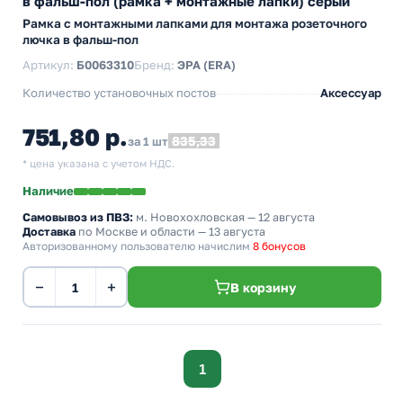
в фальш-пол (рамка + монтажные лапки) серый
Рамка с монтажными лапками для монтажа розеточного
лючка в фальш-пол
Артикул:
Б0063310
Бренд:
ЭРА (ERA)
Количество установочных постов
Аксессуар
751,80 р.
835,33
за 1 шт
* цена указана с учетом НДС.
Наличие
Самовывоз из ПВЗ:
м. Новохохловская
— 12 августа
Доставка
по Москве и области — 13 августа
Авторизованному пользователю начислим
8 бонусов
−
+
В корзину
1