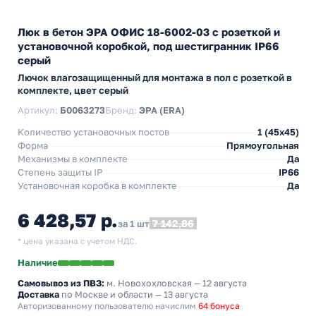
Люк в бетон ЭРА ОФИС 18-6002-03 с розеткой и
установочной коробкой, под шестигранник IP66
серый
Лючок влагозащищенный для монтажа в пол с розеткой в
комплекте, цвет серый
Артикул:
Б0063273
Бренд:
ЭРА (ERA)
Количество установочных постов
1 (45х45)
Форма
Прямоугольная
Механизмы в комплекте
Да
Степень защиты IP
IP66
Установочная коробка в комплекте
Да
6 428,57 р.
7 142,86
за 1 шт
* цена указана с учетом НДС.
Наличие
Самовывоз из ПВЗ:
м. Новохохловская
— 12 августа
Доставка
по Москве и области — 13 августа
Авторизованному пользователю начислим
64 бонуса