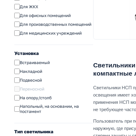
Для ЖКХ
Для офисных помещений
Для производственных помещений
Для медицинских учреждений
Установка
Встраиваемый
Светильники
Накладной
компактные
Подвесной
Светильники НСП пр
Переносной
освещения имеет хо
На опору/столб
применения НСП мог
Напольный, на основании, на
не требующее часто
постамент
Пользователь при п
наружную, где прис
Тип светильника
степени защиты у с