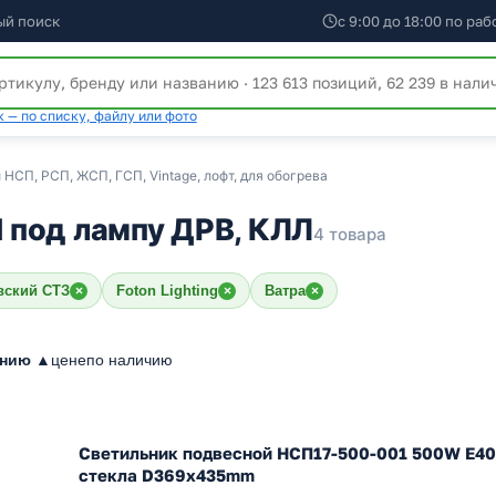
ый поиск
с 9:00 до 18:00 по ра
 — по списку, файлу или фото
НСП, РСП, ЖСП, ГСП, Vintage, лофт, для обогрева
 под лампу ДРВ, КЛЛ
4 товара
вский СТЗ
Foton Lighting
Ватра
×
×
×
анию ▲
цене
по наличию
Светильник подвесной НСП17-500-001 500W Е40 
стекла D369х435mm