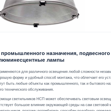
 промышленного назначения, подвесного
 люминесцентные лампы
именяются для различного освещения любой сложности незави
рошую форму и удобный способ монтажа, что облегчает его ус
ут быть любые объекты как промышленного, так и бытового на
го технического обслуживания.
омощи светильников НСП может обеспечивать световым освеще
утствует большое влияние окружающей среды на сам световой 
ветильников, поэтому потребитель способен подобрать опреде