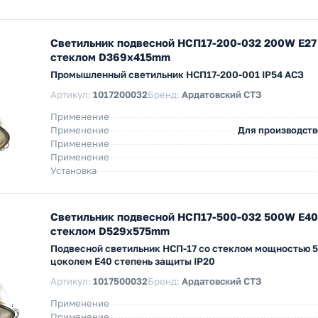
Светильник подвесной НСП17-200-032 200W Е27 
стеклом D369х415mm
Промышленный светильник НСП17-200-001 IP54 АСЗ
Артикул:
1017200032
Бренд:
Ардатовский СТЗ
Применение
Применение
Для производст
Применение
Применение
Установка
Светильник подвесной НСП17-500-032 500W Е40 
стеклом D529х575mm
Подвесной светильник НСП-17 со стеклом мощностью 5
цоколем Е40 степень защиты IP20
Артикул:
1017500032
Бренд:
Ардатовский СТЗ
Применение
Применение