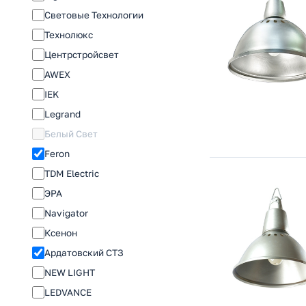
Световые Технологии
Технолюкс
Центрстройсвет
AWEX
IEK
Legrand
Белый Свет
Feron
TDM Electric
ЭРА
Navigator
Ксенон
Ардатовский СТЗ
NEW LIGHT
LEDVANCE