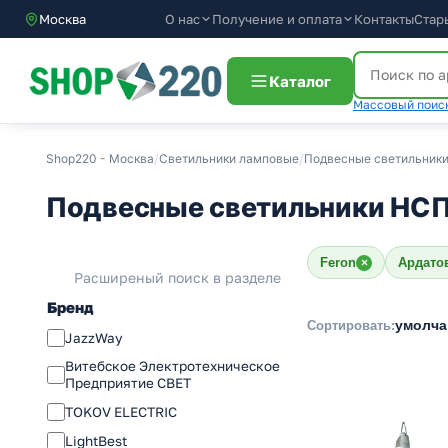
О нас
Получение и оплата
Контакты
Стар
Москва
Каталог
Массовый поиск
Shop220 - Москва
/
Светильники ламповые
/
Подвесные светильники 
Подвесные светильники НСП
Feron
Ардато
×
Расширеный поиск в разделе
Бренд
умолч
Сортировать:
JazzWay
Витебское Электротехническое
Предприятие СВЕТ
TOKOV ELECTRIC
LightBest