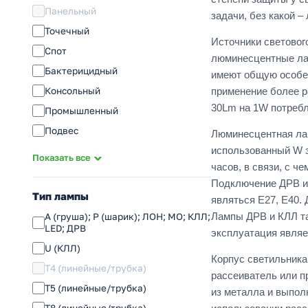
Панельный
задачи, без какой –
Точечный
Источники световог
Спот
люминесцентные ла
Бактерицидный
имеют общую особен
Консольный
применение более р
30Lm на 1W потребл
Промышленный
Подвес
Люминесцентная лам
использованный W э
Аварийный
Показать все
часов, в связи, с 
Бытовой
Подключение ДРВ и 
Переноска
Тип лампы
являться Е27, Е40.
Инфракрасный
Лампы ДРВ и КЛЛ та
A (груша); P (шарик); ЛОН; МО; КЛЛ;
LED; ДРВ
Сигнальный
эксплуатация являе
U (КЛЛ)
Аксессуары
Корпус светильника
T4 (линейные/трубка)
рассеиватель или п
T5 (линейные/трубка)
из металла и выпол
T8 (линейные/трубка)