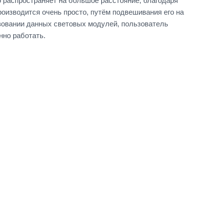
 распространяет на большое расстояние, благодаря
изводится очень просто, путём подвешивания его на
зовании данных световых модулей, пользователь
нно работать.