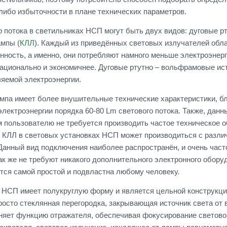
 либо избыточности в плане технических параметров.
о потока в светильниках НСП могут быть двух видов: дуговые р
мпы (
КЛЛ
). Каждый из приведённых световых излучателей обл
ность, а именно, они потребляют намного меньше электроэнерг
ационально и экономичнее. Дуговые ртутно – вольфрамовые исто
яемой электроэнергии.
па имеет более внушительные технические характеристики, бла
лектроэнергии порядка 60-80 Lm светового потока. Также, да
чем пользователю не требуется производить частое техническое 
КЛЛ в световых установках НСП может производиться с различ
 Данный вид подключения наиболее распространён, и очень час
к же не требуют никакого дополнительного электронного оборуд
тся самой простой и подвластна любому человеку.
 НСП имеет полукруглую форму и является цельной конструкцие
росто стеклянная перегородка, закрывающая источник света от 
няет функцию отражателя, обеспечивая фокусирование светово