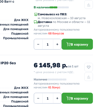
* цена указана с учетом НДС.
00 Ватт с
В наличии
Самовывоз из ПВЗ:
м. Новохохловская
— 10 августа
Для ЖКХ
Доставка
по Москве и области — 11
венных помещений
августа
Для помещения
Авторизованному пользователю
Подвесной
начислим
68 бонусов
Промышленный
−
+
В корзину
IP20 без
6 145,98 р.
за 1 шт
* цена указана с учетом НДС.
Наличие
Авторизованному пользователю
начислим
61 бонус
Для ЖКХ
венных помещений
Для помещения
−
+
В корзину
Подвесной
Промышленный