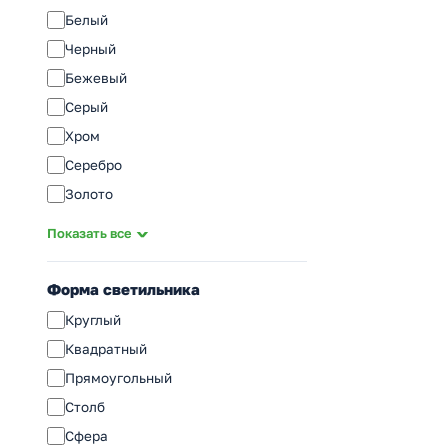
2G11
Белый
G23
Черный
G13
Бежевый
E14
Серый
E27
Хром
E40
Серебро
Золото
Стальной
Показать все
Бронза
Сатин
Форма светильника
Прозрачный
Круглый
Коричневый
Квадратный
Дымчатый
Прямоугольный
Кофейный
Столб
Матовый
Сфера