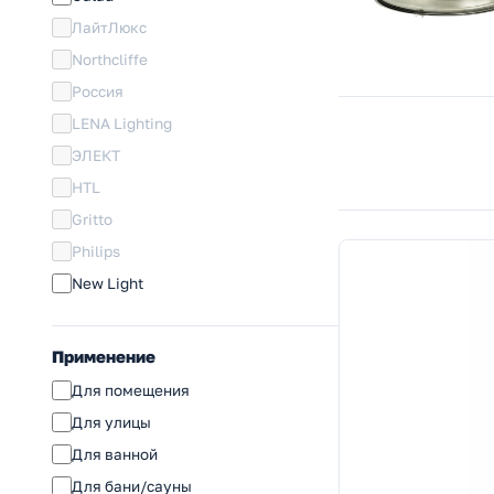
ЛайтЛюкс
Northcliffe
Россия
LENA Lighting
ЭЛЕКТ
HTL
Gritto
Philips
New Light
Применение
Для помещения
Для улицы
Для ванной
Для бани/сауны