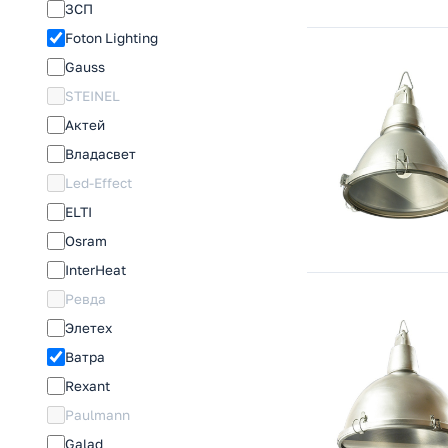
ЗСП
Foton Lighting
Gauss
STEINEL
Актей
Владасвет
Led-Effect
ELTI
Osram
InterHeat
Ревда
Элетех
Ватра
Rexant
Paulmann
Galad