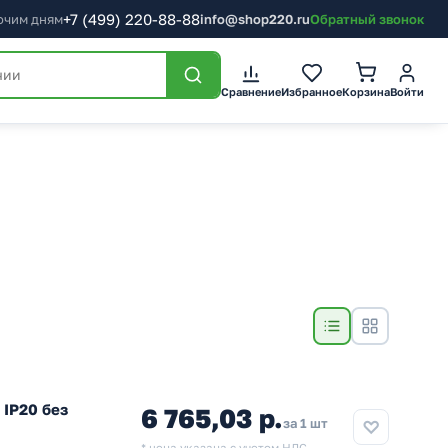
+7
(499)
220-88-88
бочим дням
info@shop220.ru
Обратный звонок
Сравнение
Избранное
Корзина
Войти
IP20 без
6 765,03 р.
за 1 шт