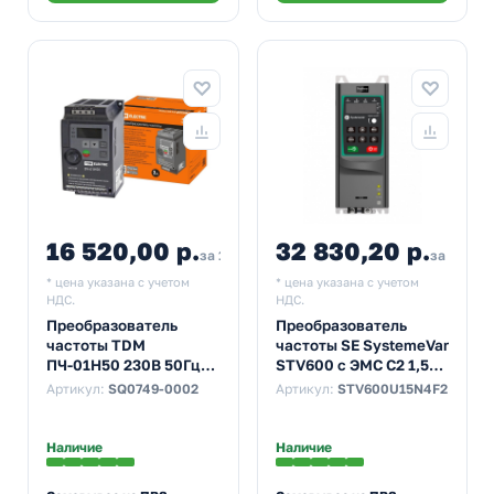
16 520,00 р.
32 830,20 р.
за 1 шт
за 1 шт
* цена указана с учетом
* цена указана с учетом
НДС.
НДС.
Преобразователь
Преобразователь
частоты TDM
частоты SE SystemeVar
ПЧ-01H50 230В 50Гц
STV600 с ЭМС C2 1,5
выходной ток 7А 1,1-
кВт выход 3,7А 400В
Артикул:
SQ0749-0002
Артикул:
STV600U15N4F2
1,5кВт
Наличие
Наличие