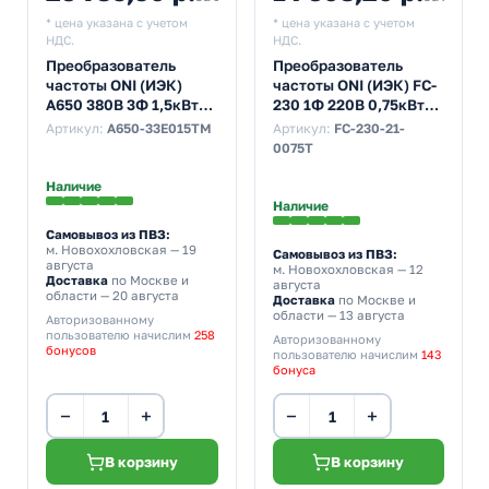
* цена указана с учетом
* цена указана с учетом
НДС.
НДС.
Преобразователь
Преобразователь
частоты ONI (ИЭК)
частоты ONI (ИЭК) FC-
A650 380В 3Ф 1,5кВт
230 1Ф 220В 0,75кВт
4,2А со встроенным
4А встроенный
Артикул:
A650-33E015TM
Артикул:
FC-230-21-
тормозным модулем
тормозной модуль
0075T
Наличие
Наличие
Самовывоз из ПВЗ:
м. Новохохловская
— 19
Самовывоз из ПВЗ:
августа
м. Новохохловская
— 12
Доставка
по Москве и
августа
области — 20 августа
Доставка
по Москве и
области — 13 августа
Авторизованному
пользователю начислим
258
Авторизованному
бонусов
пользователю начислим
143
бонуса
−
+
−
+
В корзину
В корзину