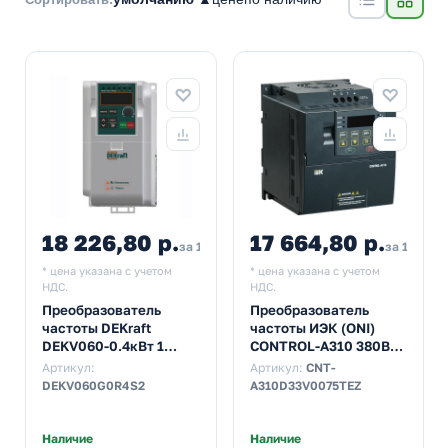
18 226,80 р.
17 664,80 р.
за 1 шт
за 1 шт
* цена указана с учетом
* цена указана с учетом
НДС.
НДС.
Преобразователь
Преобразователь
частоты DEKraft
частоты ИЭК (ONI)
DEKV060-0.4кВт 1
CONTROL-A310 380В
фаза 220В
3Ф 075 kW 23A
Артикул:
Артикул:
CNT-
DEKV060G0R4S2
A310D33V0075TEZ
Наличие
Наличие