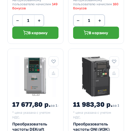
пользователю начислим
149
пользователю начислим
160
бонусов
бонусов
−
+
−
+
В корзину
В корзину
17 677,80 р.
11 983,30 р.
за 1 шт
за 1 шт
* цена указана с учетом
* цена указана с учетом
НДС.
НДС.
Преобразователь
Преобразователь
частоты DEKraft
частоты ONI (ИЭК)