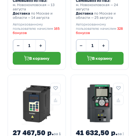
Самовывоз из ПВЗ:
Самовывоз из ПВЗ:
м. Новохохловская
— 13
м. Новохохловская
— 24
августа
августа
Доставка
по Москве и
Доставка
по Москве и
области — 14 августа
области — 25 августа
Авторизованному
Авторизованному
пользователю начислим
165
пользователю начислим
328
бонусов
бонусов
−
+
−
+
В корзину
В корзину
27 467,50 р.
41 632,50 р.
за 1 шт
за 1 шт