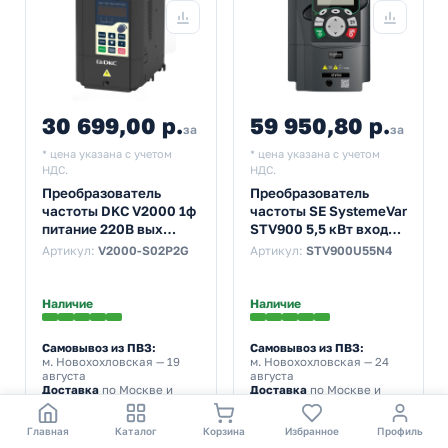
30 699,00 р.
59 950,80 р.
за 1 шт
за 1 шт
* цена указана с учетом
* цена указана с учетом
НДС.
НДС.
Преобразователь
Преобразователь
частоты DKC V2000 1ф
частоты SE SystemeVar
питание 220В вых
STV900 5,5 кВт вход
мощность 2,2 кВт
19,5А выход 14А 400В
Артикул:
V2000-S02P2G
Артикул:
STV900U55N4
тормозной
прерыватель фильтр
Наличие
Наличие
Самовывоз из ПВЗ:
Самовывоз из ПВЗ:
м. Новохохловская
— 19
м. Новохохловская
— 24
августа
августа
Доставка
по Москве и
Доставка
по Москве и
области — 20 августа
области — 25 августа
Авторизованному
Авторизованному
Главная
Каталог
Корзина
Избранное
Профиль
пользователю начислим
307
пользователю начислим
600