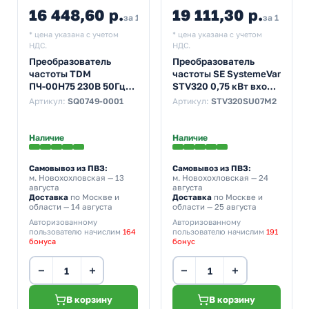
16 448,60 р.
19 111,30 р.
за 1 шт
за 1 шт
* цена указана с учетом
* цена указана с учетом
НДС.
НДС.
Преобразователь
Преобразователь
частоты TDM
частоты SE SystemeVar
ПЧ-00H75 230В 50Гц
STV320 0,75 кВт вход
выходной ток 5А 0,55-
9,3А выход 4,2А 220В
Артикул:
SQ0749-0001
Артикул:
STV320SU07M2
0,75кВт
Наличие
Наличие
Самовывоз из ПВЗ:
Самовывоз из ПВЗ:
м. Новохохловская
— 13
м. Новохохловская
— 24
августа
августа
Доставка
по Москве и
Доставка
по Москве и
области — 14 августа
области — 25 августа
Авторизованному
Авторизованному
пользователю начислим
164
пользователю начислим
191
бонуса
бонус
−
+
−
+
В корзину
В корзину