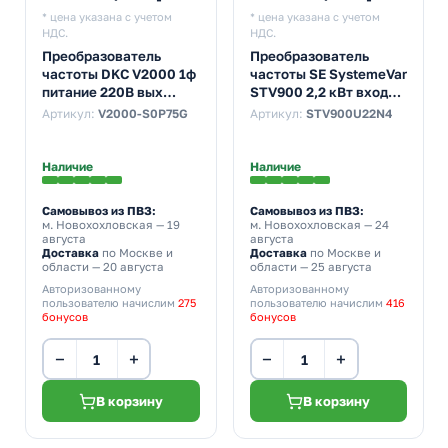
* цена указана с учетом
* цена указана с учетом
НДС.
НДС.
Преобразователь
Преобразователь
частоты DKC V2000 1ф
частоты SE SystemeVar
питание 220В вых
STV900 2,2 кВт вход
мощность 0,75 кВт
5,8А выход 5А 400В
Артикул:
V2000-S0P75G
Артикул:
STV900U22N4
тормозной
прерыватель фильтр
Наличие
Наличие
Самовывоз из ПВЗ:
Самовывоз из ПВЗ:
м. Новохохловская
— 19
м. Новохохловская
— 24
августа
августа
Доставка
по Москве и
Доставка
по Москве и
области — 20 августа
области — 25 августа
Авторизованному
Авторизованному
пользователю начислим
275
пользователю начислим
416
бонусов
бонусов
−
+
−
+
В корзину
В корзину