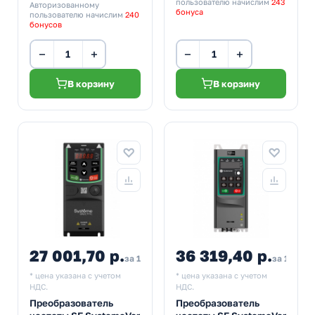
пользователю начислим
243
Авторизованному
бонуса
пользователю начислим
240
бонусов
−
+
−
+
В корзину
В корзину
27 001,70 р.
36 319,40 р.
за 1 шт
за 1 шт
* цена указана с учетом
* цена указана с учетом
НДС.
НДС.
Преобразователь
Преобразователь