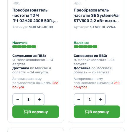
НДС.
НДС.
Преобразователь
Преобразователь
частоты TDM
частоты SE SystemeVar
ПЧ-02H20 230В 50Гц
STV600 2,2 кВт выход
выходной ток 11А 1,5-
5А 400В
Артикул:
SQ0749-0003
Артикул:
STV600U22N4
2,2кВт
Наличие
Наличие
Самовывоз из ПВЗ:
Самовывоз из ПВЗ:
м. Новохохловская
— 13
м. Новохохловская
— 24
августа
августа
Доставка
по Москве и
Доставка
по Москве и
области — 14 августа
области — 25 августа
Авторизованному
Авторизованному
пользователю начислим
222
пользователю начислим
289
бонуса
бонусов
−
+
−
+
В корзину
В корзину