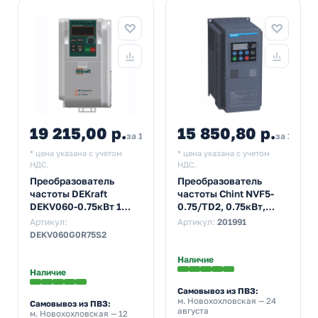
19 215,00 р.
15 850,80 р.
18
за 1 шт
за 1 шт
* цена указана с учетом
* цена указана с учетом
НДС.
НДС.
Преобразователь
Преобразователь
частоты DEKraft
частоты Chint NVF5-
DEKV060-0.75кВт 1
0.75/TD2, 0.75кВт,
фаза 220В
220В 1Ф , общий тип
Артикул:
Артикул:
201991
DEKV060G0R75S2
Наличие
Наличие
Самовывоз из ПВЗ:
м. Новохохловская
— 24
Самовывоз из ПВЗ:
августа
м. Новохохловская
— 12