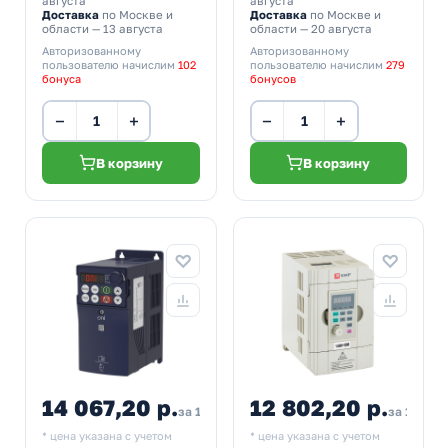
августа
августа
Доставка
по Москве и
Доставка
по Москве и
области — 13 августа
области — 20 августа
Авторизованному
Авторизованному
пользователю начислим
102
пользователю начислим
279
бонуса
бонусов
−
+
−
+
В корзину
В корзину
14 067,20 р.
12 802,20 р.
15
за 1 шт
за 1 шт
* цена указана с учетом
* цена указана с учетом