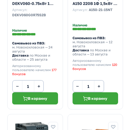
DEKV060-0.75кВт 1
A150 220В 1Ф 1,5кВт 7А
фаза 220В с
встроенный тормозной
Артикул:
Артикул:
A150-21-15NT
тормозным модулем
блок
DEKV060G0R75S2B
Наличие
Наличие
Самовывоз из ПВЗ:
м. Новохохловская
— 12
Самовывоз из ПВЗ:
августа
м. Новохохловская
— 24
Доставка
по Москве и
августа
области — 13 августа
Доставка
по Москве и
области — 25 августа
Авторизованному
пользователю начислим
120
Авторизованному
бонусов
пользователю начислим
177
бонусов
−
+
−
+
В корзину
В корзину