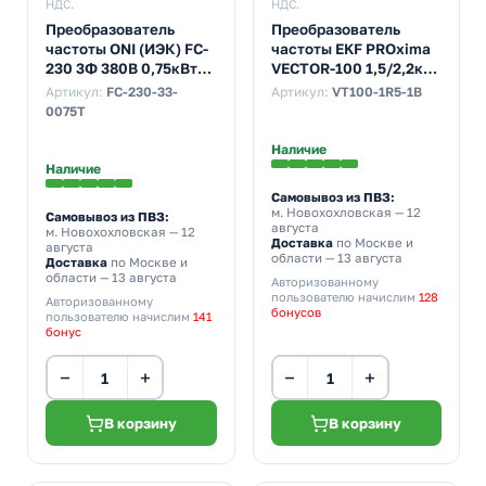
НДС.
НДС.
Преобразователь
Преобразователь
частоты ONI (ИЭК) FC-
частоты EKF PROxima
230 3Ф 380В 0,75кВт
VECTOR-100 1,5/2,2кВт
2,5А встроенный
1х230В
Артикул:
FC-230-33-
Артикул:
VT100-1R5-1B
тормозной модуль
0075T
Наличие
Наличие
Самовывоз из ПВЗ:
м. Новохохловская
— 12
Самовывоз из ПВЗ:
августа
м. Новохохловская
— 12
Доставка
по Москве и
августа
области — 13 августа
Доставка
по Москве и
области — 13 августа
Авторизованному
пользователю начислим
128
Авторизованному
бонусов
пользователю начислим
141
бонус
−
+
−
+
В корзину
В корзину