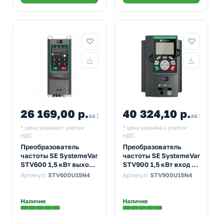
26 169,00 р.
40 324,10 р.
за 1 шт
за 1 шт
* цена указана с учетом
* цена указана с учетом
НДС.
НДС.
Преобразователь
Преобразователь
частоты SE SystemeVar
частоты SE SystemeVar
STV600 1,5 кВт выход
STV900 1,5 кВт вход 5А
3,7А 400В
выход 3,7А 400В
Артикул:
STV600U15N4
Артикул:
STV900U15N4
Наличие
Наличие