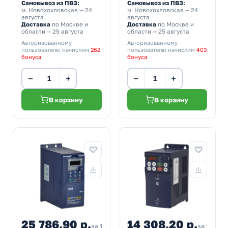
Самовывоз из ПВЗ:
Самовывоз из ПВЗ:
м. Новохохловская
— 24
м. Новохохловская
— 24
августа
августа
Доставка
по Москве и
Доставка
по Москве и
области — 25 августа
области — 25 августа
Авторизованному
Авторизованному
пользователю начислим
262
пользователю начислим
403
бонуса
бонуса
−
+
−
+
В корзину
В корзину
25 786,90 р.
14 308,20 р.
за 1 шт
за 1 шт