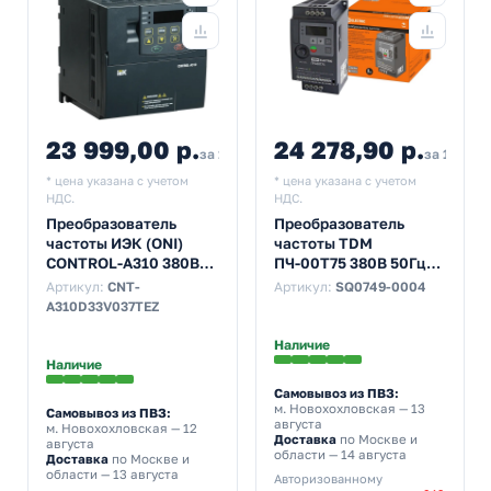
23 999,00 р.
24 278,90 р.
за 1 шт
за 1 шт
* цена указана с учетом
* цена указана с учетом
НДС.
НДС.
Преобразователь
Преобразователь
частоты ИЭК (ONI)
частоты TDM
CONTROL-A310 380В
ПЧ-00Т75 380В 50Гц
3Ф 37 kW 88A
выходной ток 3,7А
Артикул:
CNT-
Артикул:
SQ0749-0004
0,55-0,75кВт
A310D33V037TEZ
Наличие
Наличие
Самовывоз из ПВЗ:
м. Новохохловская
— 13
Самовывоз из ПВЗ:
августа
м. Новохохловская
— 12
Доставка
по Москве и
августа
области — 14 августа
Доставка
по Москве и
области — 13 августа
Авторизованному