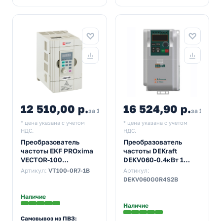
12 510,00 р.
16 524,90 р.
14 892,80
за 1 шт
за 1 шт
* цена указана с учетом
* цена указана с учетом
НДС.
НДС.
Преобразователь
Преобразователь
частоты EKF PROxima
частоты DEKraft
VECTOR-100
DEKV060-0.4кВт 1
0,75/1,5кВт 1х230В
фаза 220В с
Артикул:
VT100-0R7-1B
Артикул:
тормозным модулем
DEKV060G0R4S2B
Наличие
Наличие
Самовывоз из ПВЗ: