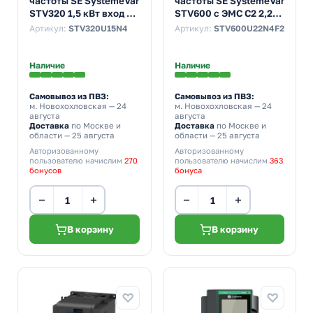
частоты SE SystemeVar
частоты SE SystemeVar
STV320 1,5 кВт вход 5А
STV600 с ЭМС C2 2,2
выход 4,2А 400В
кВт выход 5А 400В
Артикул:
STV320U15N4
Артикул:
STV600U22N4F2
Наличие
Наличие
Самовывоз из ПВЗ:
Самовывоз из ПВЗ:
м. Новохохловская
— 24
м. Новохохловская
— 24
августа
августа
Доставка
по Москве и
Доставка
по Москве и
области — 25 августа
области — 25 августа
Авторизованному
Авторизованному
пользователю начислим
270
пользователю начислим
363
бонусов
бонуса
−
+
−
+
В корзину
В корзину