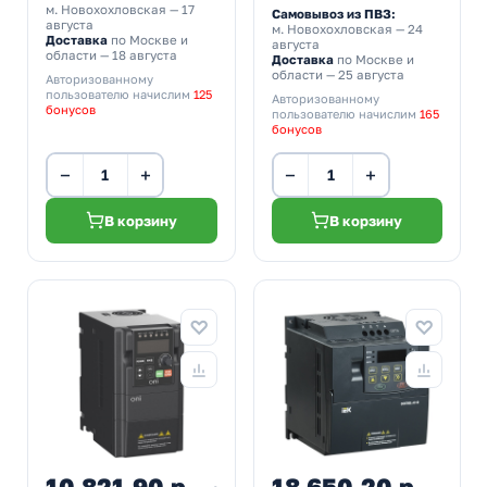
м. Новохохловская
— 17
Самовывоз из ПВЗ:
августа
м. Новохохловская
— 24
Доставка
по Москве и
августа
области — 18 августа
Доставка
по Москве и
области — 25 августа
Авторизованному
пользователю начислим
125
Авторизованному
бонусов
пользователю начислим
165
бонусов
−
+
−
+
В корзину
В корзину
10 821,90 р.
18 650,20 р.