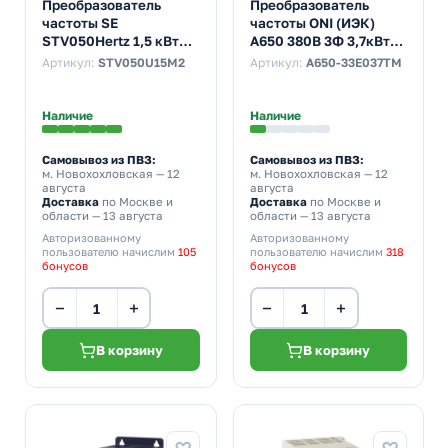
Преобразователь
Преобразователь
частоты SE
частоты ONI (ИЭК)
STV050Hertz 1,5 кВт
A650 380В 3Ф 3,7кВт
вход 220В ЭМС-фильтр
9,5А со встроенным
Артикул:
STV050U15M2
Артикул:
A650-33E037TM
С3 с LED панелью
тормозным модулем
Наличие
Наличие
Самовывоз из ПВЗ:
Самовывоз из ПВЗ:
м. Новохохловская
— 12
м. Новохохловская
— 12
августа
августа
Доставка
по Москве и
Доставка
по Москве и
области — 13 августа
области — 13 августа
Авторизованному
Авторизованному
пользователю начислим
105
пользователю начислим
318
бонусов
бонусов
−
+
−
+
В корзину
В корзину