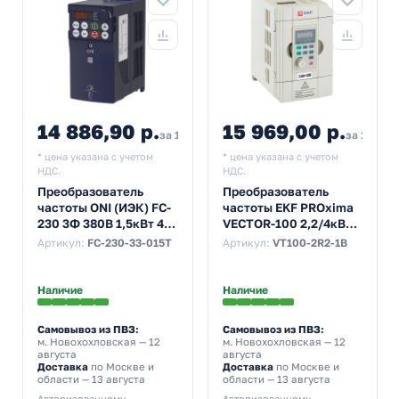
14 886,90 р.
15 969,00 р.
19
за 1 шт
за 1 шт
* цена указана с учетом
* цена указана с учетом
НДС.
НДС.
Преобразователь
Преобразователь
частоты ONI (ИЭК) FC-
частоты EKF PROxima
230 3Ф 380В 1,5кВт 4А
VECTOR-100 2,2/4кВт
встроенный тормозной
1х230В
Артикул:
FC-230-33-015T
Артикул:
VT100-2R2-1B
модуль
Наличие
Наличие
Самовывоз из ПВЗ:
Самовывоз из ПВЗ:
м. Новохохловская
— 12
м. Новохохловская
— 12
августа
августа
Доставка
по Москве и
Доставка
по Москве и
области — 13 августа
области — 13 августа
Авторизованному
Авторизованному