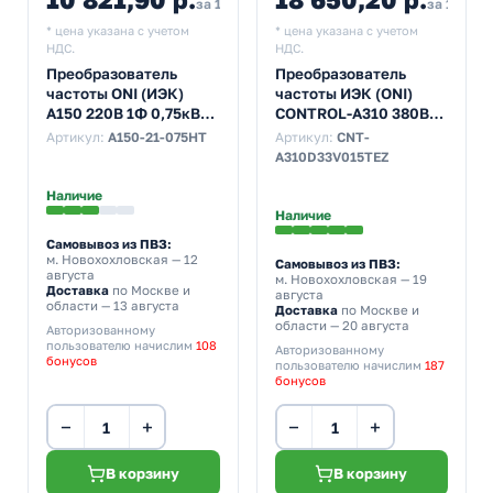
за 1 шт
за 1 шт
* цена указана с учетом
* цена указана с учетом
НДС.
НДС.
Преобразователь
Преобразователь
частоты ONI (ИЭК)
частоты ИЭК (ONI)
A150 220В 1Ф 0,75кВт
CONTROL-A310 380В
5А встроенный
3Ф 15 kW 37A
Артикул:
A150-21-075HT
Артикул:
CNT-
тормозной блок
A310D33V015TEZ
Наличие
Наличие
Самовывоз из ПВЗ:
м. Новохохловская
— 12
Самовывоз из ПВЗ:
августа
м. Новохохловская
— 19
Доставка
по Москве и
августа
области — 13 августа
Доставка
по Москве и
области — 20 августа
Авторизованному
пользователю начислим
108
Авторизованному
бонусов
пользователю начислим
187
бонусов
−
+
−
+
В корзину
В корзину