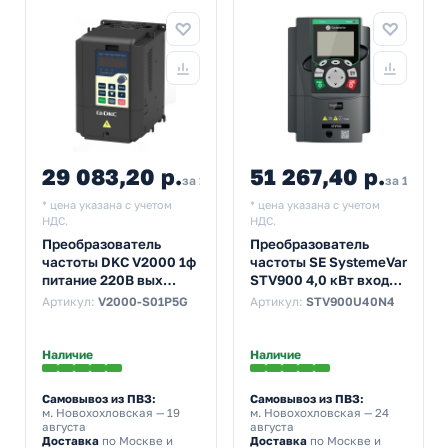
29 083,20 р.
51 267,40 р.
за 1 шт
за 1 шт
* цена указана с учетом
* цена указана с учетом
НДС.
НДС.
Преобразователь
Преобразователь
частоты DKC V2000 1ф
частоты SE SystemeVar
питание 220В вых
STV900 4,0 кВт вход
мощность 1,5 кВт
13,5А выход 9,5А 400В
Артикул:
V2000-S01P5G
Артикул:
STV900U40N4
тормозной
прерыватель фильтр
Наличие
Наличие
Самовывоз из ПВЗ:
Самовывоз из ПВЗ:
м. Новохохловская
— 19
м. Новохохловская
— 24
августа
августа
Доставка
по Москве и
Доставка
по Москве и