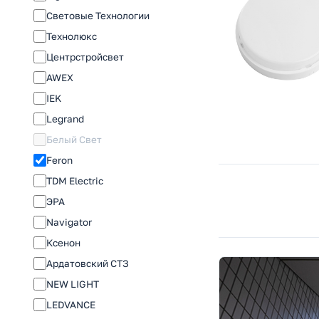
Световые Технологии
Технолюкс
Центрстройсвет
AWEX
IEK
Legrand
Белый Свет
Feron
TDM Electric
ЭРА
Navigator
Ксенон
Ардатовский СТЗ
NEW LIGHT
LEDVANCE