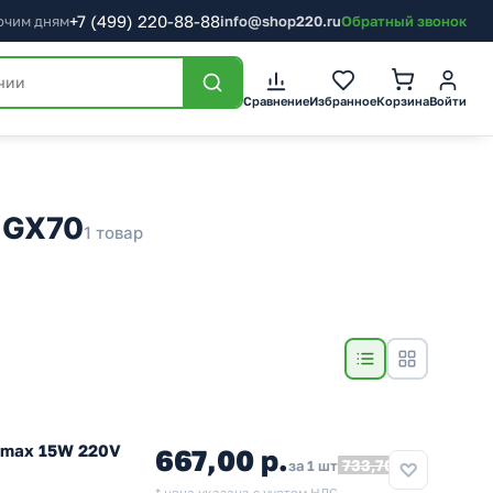
+7
(499)
220-88-88
бочим дням
info@shop220.ru
Обратный звонок
Сравнение
Избранное
Корзина
Войти
 GX70
1 товар
 max 15W 220V
667,00 р.
733,70
за 1 шт