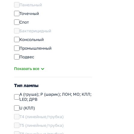
Панельный
Точечный
Спот
Бактерицидный
Консольный
Промышленный
Подвес
Аварийный
Показать все
Бытовой
Переноска
Тип лампы
Инфракрасный
A (груша); P (шарик); ЛОН; МО; КЛЛ;
LED; ДРВ
Сигнальный
U (КЛЛ)
Аксессуары
T4 (линейные/трубка)
T5 (линейные/трубка)
T8 (линейные/трубка)