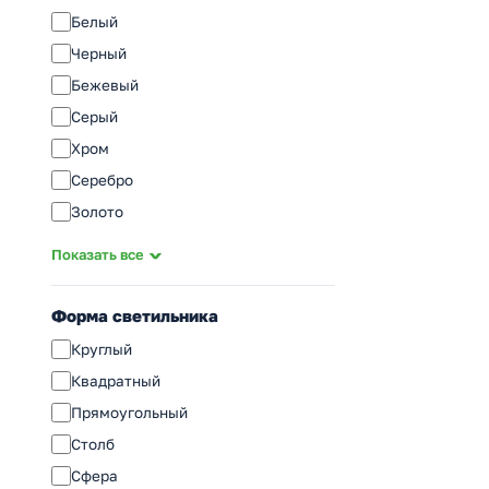
2G11
Белый
G23
Черный
G13
Бежевый
E14
Серый
E27
Хром
E40
Серебро
Золото
Стальной
Показать все
Бронза
Сатин
Форма светильника
Прозрачный
Круглый
Коричневый
Квадратный
Дымчатый
Прямоугольный
Кофейный
Столб
Матовый
Сфера