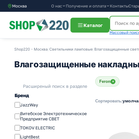
О нас
Получение и оплата
Контакты
Стар
Москва
Каталог
Массовый поиск
Shop220 - Москва
/
Светильники ламповые
/
Влагозащищенные свети
Влагозащищенные накладные
Feron
×
Расширеный поиск в разделе
Бренд
умолч
Сортировать:
JazzWay
Витебское Электротехническое
Предприятие СВЕТ
TOKOV ELECTRIC
LightBest