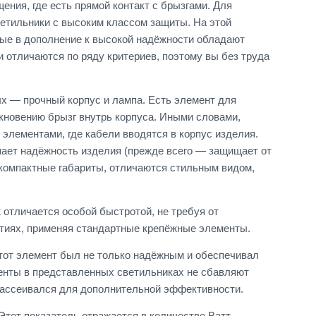
ния, где есть прямой контакт с брызгами. Для
етильники с высоким классом защиты. На этой
рые в дополнение к высокой надёжности обладают
 отличаются по ряду критериев, поэтому вы без труда
х — прочный корпус и лампа. Есть элемент для
кновению брызг внутрь корпуса. Иными словами,
 элементами, где кабели вводятся в корпус изделия.
ает надёжность изделия (прежде всего — защищает от
 компактные габариты, отличаются стильным видом,
 отличается особой быстротой, не требуя от
тиях, применяя стандартные крепёжные элементы.
тот элемент был не только надёжным и обеспечивал
менты в представленных светильниках не сбавляют
 рассеивался для дополнительной эффективности.
тот показатель отражается в количестве Ватт.