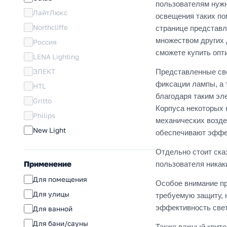
пользователям нужн
ЛайтЛюкс
освещения таких по
Northcliffe
странице представл
множеством других 
Россия
сможете купить опт
LENA Lighting
ЭЛЕКТ
Представленные све
фиксации лампы, а 
HTL
благодаря таким эл
Gritto
Корпуса некоторых 
Philips
механических возде
New Light
обеспечивают эффек
Отдельно стоит ска
Применение
пользователя никак
Для помещения
Особое внимание пр
Для улицы
требуемую защиту, 
эффективность свет
Для ванной
Для бани/сауны
Также важный крите