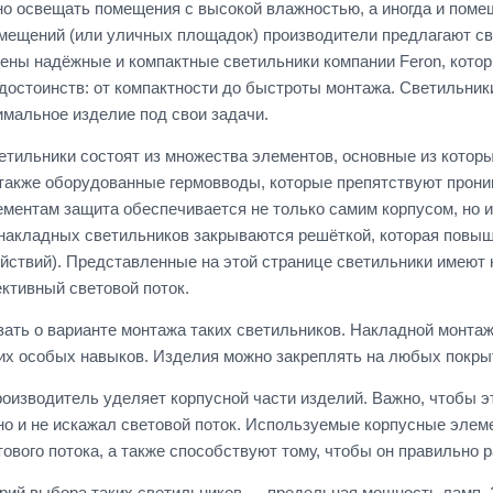
о освещать помещения с высокой влажностью, а иногда и помеще
мещений (или уличных площадок) производители предлагают св
ены надёжные и компактные светильники компании Feron, кото
достоинств: от компактности до быстроты монтажа. Светильники
имальное изделие под свои задачи.
тильники состоят из множества элементов, основные из которы
также оборудованные гермовводы, которые препятствуют прони
ементам защита обеспечивается не только самим корпусом, но и
накладных светильников закрываются решёткой, которая повыш
йствий). Представленные на этой странице светильники имеют
тивный световой поток.
зать о варианте монтажа таких светильников. Накладной монтаж
их особых навыков. Изделия можно закреплять на любых покры
оизводитель уделяет корпусной части изделий. Важно, чтобы э
но и не искажал световой поток. Используемые корпусные эле
ового потока, а также способствуют тому, чтобы он правильно
рий выбора таких светильников — предельная мощность ламп. Э