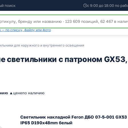
ый поиск
с 9:00 до 18:00 по ра
 — по списку, файлу или фото
льники для наружного и внутреннего освещения
 светильники с патроном GX53,
анию ▲
цене
по наличию
Светильник накладной Feron ДБО 07-5-001 GX53
IP65 D190x48mm белый