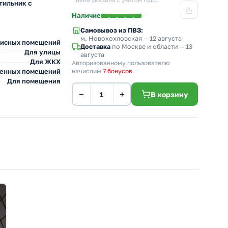
* цена указана с учетом НДС.
тильник с
Наличие
Самовывоз из ПВЗ:
м. Новохохловская
— 12 августа
фисных помещений
Доставка
по Москве и области — 13
Для улицы
августа
Для ЖКХ
Авторизованному пользователю
венных помещений
начислим
7 бонусов
Для помещения
−
+
В корзину