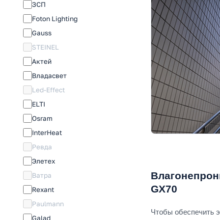
ЗСП
Foton Lighting
Gauss
STEINEL
Актей
Владасвет
Led-Effect
ELTI
Osram
InterHeat
Ревда
Элетех
Влагонепрон
Ватра
GX70
Rexant
Paulmann
Чтобы обеспечить 
Galad