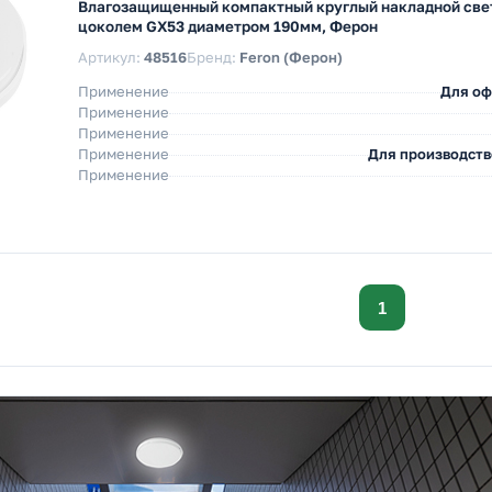
Влагозащищенный компактный круглый накладной све
цоколем GX53 диаметром 190мм, Ферон
Артикул:
48516
Бренд:
Feron (Ферон)
Применение
Для о
Применение
Применение
Применение
Для производст
Применение
1