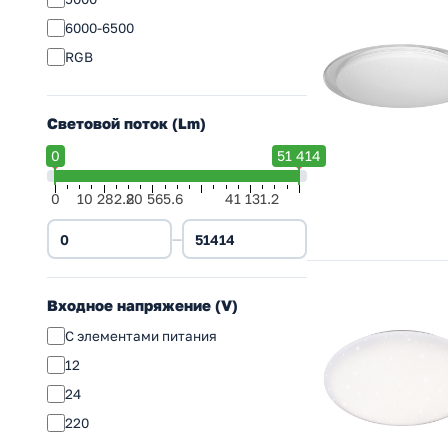
6000-6500
RGB
Световой поток (Lm)
0
51 414
0
10 282.8
20 565.6
41 131.2
—
Входное напряжение (V)
С элементами питания
12
24
220