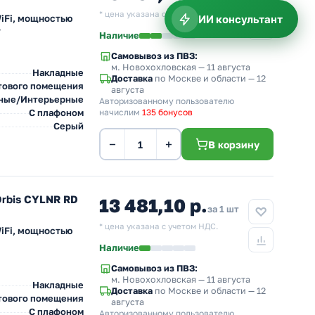
* цена указана с учетом НДС.
ИИ консультант
iFi, мощностью
т
Наличие
Самовывоз из ПВЗ:
м. Новохохловская
— 11 августа
Накладные
Доставка
по Москве и области — 12
тового помещения
августа
ные/Интерьерные
Авторизованному пользователю
С плафоном
начислим
135 бонусов
Серый
−
+
В корзину
Orbis CYLNR RD
13 481,10 р.
за 1 шт
* цена указана с учетом НДС.
iFi, мощностью
Наличие
Самовывоз из ПВЗ:
м. Новохохловская
— 11 августа
Накладные
Доставка
по Москве и области — 12
тового помещения
августа
С плафоном
Авторизованному пользователю