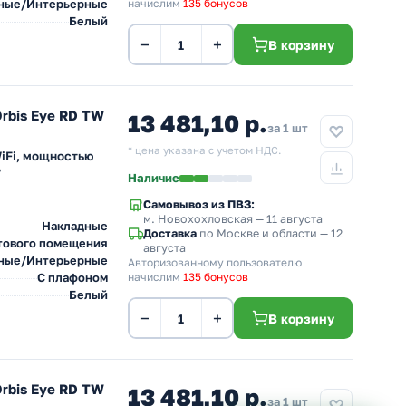
ные/Интерьерные
начислим
135 бонусов
Белый
−
+
В корзину
rbis Eye RD TW
13 481,10 р.
за 1 шт
* цена указана с учетом НДС.
iFi, мощностью
т
Наличие
Самовывоз из ПВЗ:
м. Новохохловская
— 11 августа
Накладные
Доставка
по Москве и области — 12
тового помещения
августа
ные/Интерьерные
Авторизованному пользователю
С плафоном
начислим
135 бонусов
Белый
−
+
В корзину
rbis Eye RD TW
13 481,10 р.
за 1 шт