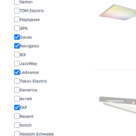
Varton
TDM Electric
Народная
ЭРА
Gauss
Navigator
IEK
JazzWay
Ledvance
Tokov Electric
Generica
Актей
EKF
Rexant
Ionich
Vossloh Schwabe