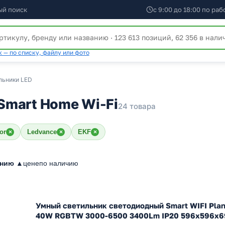
ый поиск
с 9:00 до 18:00 по ра
 — по списку, файлу или фото
льники LED
Smart Home Wi-Fi
24 товара
or
Ledvance
EKF
×
×
×
анию ▲
цене
по наличию
Умный светильник светодиодный Smart WIFI Pla
40W RGBTW 3000-6500 3400Lm IP20 596x596x