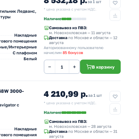
8 532,18 р.
за 1 шт
* цена указана с учетом НДС.
тильник Ледванс,
атуры
Наличие
Самовывоз из ПВЗ:
м. Новохохловская
— 11 августа
Накладные
Доставка
по Москве и области — 12
тового помещения
августа
ные/Интерьерные
Авторизованному пользователю
С плафоном
начислим
85 бонусов
Белый
−
+
В корзину
48W 3000-
4 210,99 р.
за 1 шт
* цена указана с учетом НДС.
vigator с
Наличие
Самовывоз из ПВЗ:
м. Новохохловская
— 28 августа
Накладные
Доставка
по Москве и области — 31
тового помещения
августа