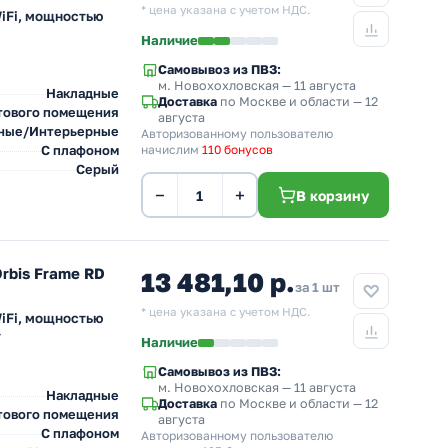
* цена указана с учетом НДС.
iFi, мощностью
Наличие
Самовывоз из ПВЗ:
м. Новохохловская
— 11 августа
Накладные
Доставка
по Москве и области — 12
тового помещения
августа
ные/Интерьерные
Авторизованному пользователю
С плафоном
начислим
110 бонусов
Серый
−
+
В корзину
rbis Frame RD
13 481,10 р.
за 1 шт
* цена указана с учетом НДС.
iFi, мощностью
т
Наличие
Самовывоз из ПВЗ:
м. Новохохловская
— 11 августа
Накладные
Доставка
по Москве и области — 12
тового помещения
августа
С плафоном
Авторизованному пользователю