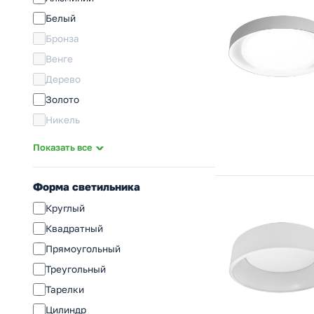
High Bay (HB; ДСП; UFO)
Белый
Прожектор
Бронза
Комплектующие
Венге
Дерево
Золото
Никель
Розовое золото
Показать все
Разноцветный
Серебро
Форма светильника
Сосна
Круглый
Сталь
Квадратный
Серый
Прямоугольный
Хром
Треугольный
Черный
Тарелки
Цилиндр