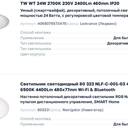
TW WT 24W 2700K 230V 2400Lm 460mm IP20
Умный (смарт+вайфай), декоративный, потолочный све
мощностью 24 Ватта, c регулировкой цветовой темпер
Артикул:
4058075573475
Бренд:
Ledvance (Ледванс)
Способ монтажа
Применение
Для бы
Тип светильника
Декоратив
Тип светильника
Цвет корпуса
Светильник светодиодный 80 323 NLF-C-001-03 
6500K 4400Lm 480x77mm Wi-Fi & Bluetooth
Настенно потолочный декоративный светильник RGB Na
пультом дистанционного управления, SMART Home
Артикул:
80323
Бренд:
Navigator (Навигатор)
Способ монтажа
Применение
Для бы