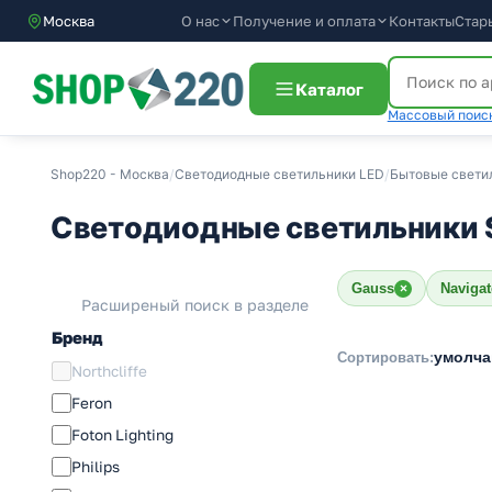
О нас
Получение и оплата
Контакты
Стар
Москва
Каталог
Массовый поиск
Shop220 - Москва
/
Светодиодные светильники LED
/
Бытовые свети
Светодиодные светильники 
Gauss
Navigat
×
Расширеный поиск в разделе
Бренд
умолч
Сортировать:
Northcliffe
Feron
Foton Lighting
Philips