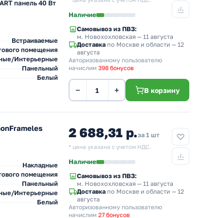
* цена указана с учетом НДС.
ART панель 40 Вт
Наличие
Самовывоз из ПВЗ:
м. Новохохловская
— 11 августа
Встраиваемые
Доставка
по Москве и области — 12
тового помещения
августа
ные/Интерьерные
Авторизованному пользователю
Панельный
начислим
398 бонусов
Белый
−
+
В корзину
nonFrameles
2 688,31 р.
за 1 шт
* цена указана с учетом НДС.
Наличие
Накладные
тового помещения
Самовывоз из ПВЗ:
Панельный
м. Новохохловская
— 11 августа
Доставка
по Москве и области — 12
ные/Интерьерные
августа
Белый
Авторизованному пользователю
начислим
27 бонусов