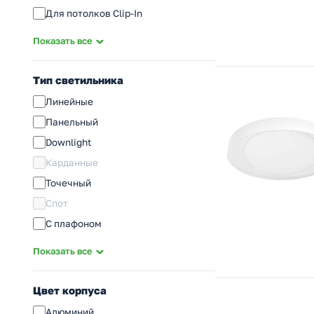
Для потолков Clip-In
Для медицинских учреждений
Показать все
Для производственных помещений
Для высоких пролетов
Тип светильника
Для гастрономии
Линейные
Для аварийного освещения
Панельный
Для животноводства
Downlight
Для растений
Карданные
Для мебели
Точечный
Для аквариумов
Спот
Для стен и ступеней
С плафоном
Взрывозащищенные
Ночник
Показать все
Информационные
Декоративные/Интерьерные
Цвет корпуса
Трековый
Алюминий