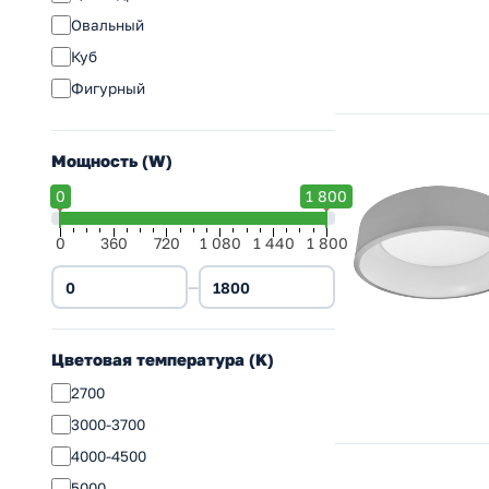
Овальный
Куб
Фигурный
Мощность (W)
0
1 800
0
360
720
1 080
1 440
1 800
—
Цветовая температура (K)
2700
3000-3700
4000-4500
5000