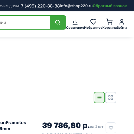
+7
(499)
220-88-88
бочим дням
info@shop220.ru
Обратный звонок
Сравнение
Избранное
Корзина
Войти
nonFrameles
39 786,80 р.
за 1 шт
69mm