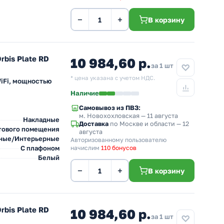
−
+
В корзину
bis Plate RD
10 984,60 р.
за 1 шт
* цена указана с учетом НДС.
iFi, мощностью
Наличие
Самовывоз из ПВЗ:
м. Новохохловская
— 11 августа
Накладные
Доставка
по Москве и области — 12
тового помещения
августа
ные/Интерьерные
Авторизованному пользователю
С плафоном
начислим
110 бонусов
Белый
−
+
В корзину
bis Plate RD
10 984,60 р.
за 1 шт