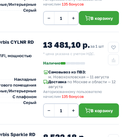
ные/Интерьерные
начислим
135 бонусов
Серый
−
+
В корзину
Orbis CYLNR RD
13 481,10 р.
за 1 шт
* цена указана с учетом НДС.
iFi, мощностью
Наличие
Самовывоз из ПВЗ:
м. Новохохловская
— 11 августа
Накладные
Доставка
по Москве и области — 12
тового помещения
августа
ные/Интерьерные
Авторизованному пользователю
С плафоном
начислим
135 бонусов
Серый
−
+
В корзину
rbis Sparkle RD