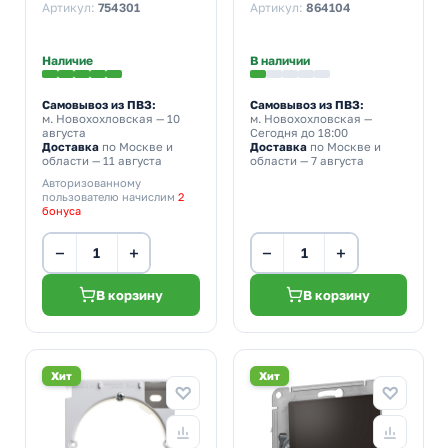
Артикул:
754301
Артикул:
864104
Наличие
В наличии
Самовывоз из ПВЗ:
Самовывоз из ПВЗ:
м. Новохохловская
— 10
м. Новохохловская
—
августа
Сегодня до 18:00
Доставка
по Москве и
Доставка
по Москве и
области — 11 августа
области — 7 августа
Авторизованному
пользователю начислим
2
бонуса
−
+
−
+
В корзину
В корзину
Хит
Хит