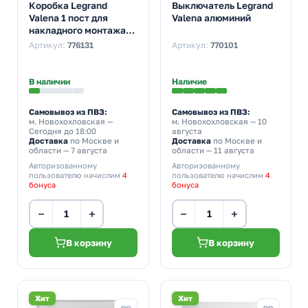
Коробка Legrand
Выключатель Legrand
Valena 1 пост для
Valena алюминий
накладного монтажа
слоновая кость
Артикул:
776131
Артикул:
770101
(бежевый)
В наличии
Наличие
Самовывоз из ПВЗ:
Самовывоз из ПВЗ:
м. Новохохловская
—
м. Новохохловская
— 10
Сегодня до 18:00
августа
Доставка
по Москве и
Доставка
по Москве и
области — 7 августа
области — 11 августа
Авторизованному
Авторизованному
пользователю начислим
4
пользователю начислим
4
бонуса
бонуса
−
+
−
+
В корзину
В корзину
Хит
Хит