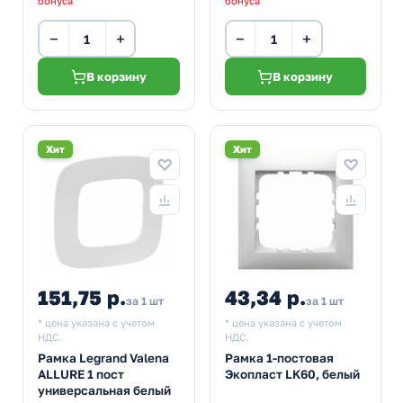
бонуса
бонуса
−
+
−
+
В корзину
В корзину
Хит
Хит
151,75 р.
43,34 р.
за 1 шт
за 1 шт
* цена указана с учетом
* цена указана с учетом
НДС.
НДС.
Рамка Legrand Valena
Рамка 1-постовая
ALLURE 1 пост
Экопласт LK60, белый
универсальная белый