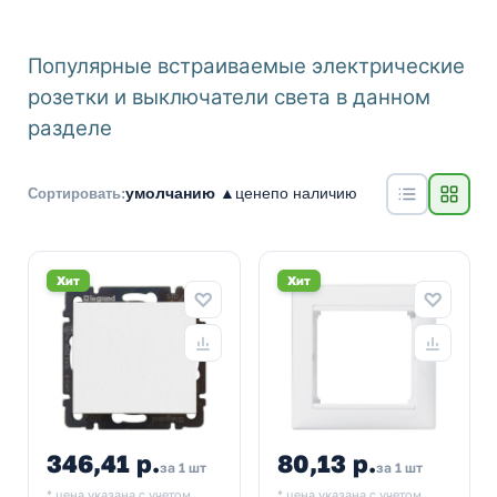
Популярные встраиваемые электрические
розетки и выключатели света в данном
разделе
умолчанию ▲
цене
по наличию
Сортировать:
Хит
Хит
346,41 р.
80,13 р.
за 1 шт
за 1 шт
* цена указана с учетом
* цена указана с учетом