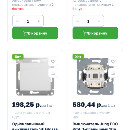
Авторизованному
Авторизованному
пользователю начислим
2
пользователю начислим
1
бонуса
бонус
−
+
−
+
В корзину
В корзину
Хит
Хит
198,25 р.
580,44 р.
за 1 шт
за 1 шт
* цена указана с учетом
* цена указана с учетом
НДС.
НДС.
Одноклавишный
Выключатель Jung ECO
выключатель SE Glossa
Profi 1-клавишный 10а