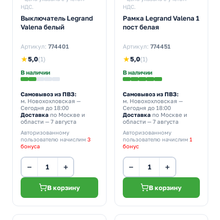
НДС.
НДС.
Выключатель Legrand
Рамка Legrand Valena 1
Valena белый
пост белая
Артикул:
774401
Артикул:
774451
★
5,0
(1)
★
5,0
(1)
В наличии
В наличии
Самовывоз из ПВЗ:
Самовывоз из ПВЗ:
м. Новохохловская
—
м. Новохохловская
—
Сегодня до 18:00
Сегодня до 18:00
Доставка
по Москве и
Доставка
по Москве и
области — 7 августа
области — 7 августа
Авторизованному
Авторизованному
пользователю начислим
3
пользователю начислим
1
бонуса
бонус
−
+
−
+
В корзину
В корзину