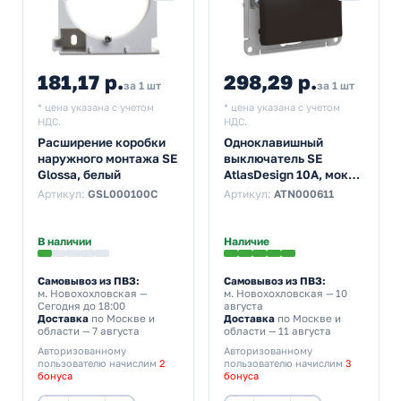
181,17 р.
298,29 р.
за 1 шт
за 1 шт
* цена указана с учетом
* цена указана с учетом
НДС.
НДС.
Расширение коробки
Одноклавишный
наружного монтажа SE
выключатель SE
Glossa, белый
AtlasDesign 10A, мокко
[уп 10 шт]
Артикул:
GSL000100C
Артикул:
ATN000611
В наличии
Наличие
Самовывоз из ПВЗ:
Самовывоз из ПВЗ:
м. Новохохловская
—
м. Новохохловская
— 10
Сегодня до 18:00
августа
Доставка
по Москве и
Доставка
по Москве и
области — 7 августа
области — 11 августа
Авторизованному
Авторизованному
пользователю начислим
2
пользователю начислим
3
бонуса
бонуса