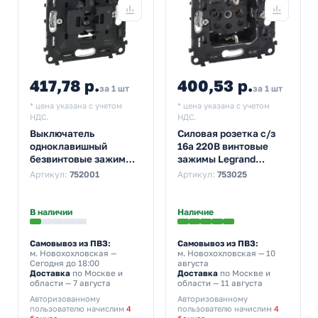
417,78 р.
400,53 р.
за 1 шт
за 1 шт
* цена указана с учетом
* цена указана с учетом
НДС.
НДС.
Выключатель
Силовая розетка с/з
одноклавишный
16а 220В винтовые
безвинтовые зажимы
зажимы Legrand
10а Legrand Life/Allure
Life/Allure механизм
Артикул:
752001
Артикул:
753025
механизм
В наличии
Наличие
Самовывоз из ПВЗ:
Самовывоз из ПВЗ:
м. Новохохловская
—
м. Новохохловская
— 10
Сегодня до 18:00
августа
Доставка
по Москве и
Доставка
по Москве и
области — 7 августа
области — 11 августа
Авторизованному
Авторизованному
пользователю начислим
4
пользователю начислим
4