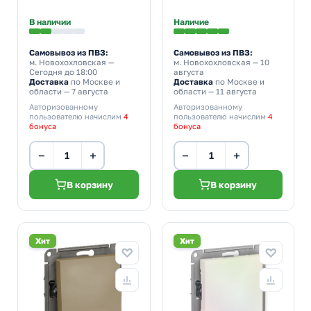
В наличии
Наличие
Самовывоз из ПВЗ:
Самовывоз из ПВЗ:
м. Новохохловская
—
м. Новохохловская
— 10
Сегодня до 18:00
августа
Доставка
по Москве и
Доставка
по Москве и
области — 7 августа
области — 11 августа
Авторизованному
Авторизованному
пользователю начислим
4
пользователю начислим
4
бонуса
бонуса
−
+
−
+
В корзину
В корзину
Хит
Хит