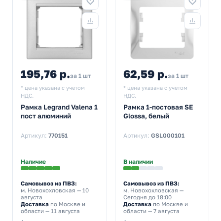
195,76 р.
62,59 р.
за 1 шт
за 1 шт
* цена указана с учетом
* цена указана с учетом
НДС.
НДС.
Рамка Legrand Valena 1
Рамка 1-постовая SE
пост алюминий
Glossa, белый
Артикул:
770151
Артикул:
GSL000101
Наличие
В наличии
Самовывоз из ПВЗ:
Самовывоз из ПВЗ:
м. Новохохловская
— 10
м. Новохохловская
—
августа
Сегодня до 18:00
Доставка
по Москве и
Доставка
по Москве и
области — 11 августа
области — 7 августа