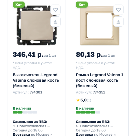
Хит
Хит
346,41 р.
80,13 р.
за 1 шт
за 1 шт
* цена указана с учетом
* цена указана с учетом
НДС.
НДС.
Выключатель Legrand
Рамка Legrand Valena 1
Valena слоновая кость
пост слоновая кость
(бежевый)
(бежевый)
Артикул:
774301
Артикул:
774351
★
5,0
(1)
В наличии
В наличии
Самовывоз из ПВЗ:
Самовывоз из ПВЗ:
м. Новохохловская
—
м. Новохохловская
—
Сегодня до 18:00
Сегодня до 18:00
Доставка
по Москве и
Доставка
по Москве и