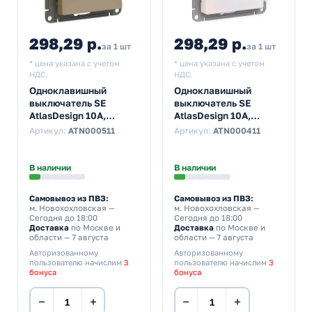
298,29 р.
298,29 р.
за 1 шт
за 1 шт
* цена указана с учетом
* цена указана с учетом
НДС.
НДС.
Одноклавишный
Одноклавишный
выключатель SE
выключатель SE
AtlasDesign 10A,
AtlasDesign 10A,
шампань [уп 10 шт]
жемчуг [уп 10 шт]
Артикул:
ATN000511
Артикул:
ATN000411
В наличии
В наличии
Самовывоз из ПВЗ:
Самовывоз из ПВЗ:
м. Новохохловская
—
м. Новохохловская
—
Сегодня до 18:00
Сегодня до 18:00
Доставка
по Москве и
Доставка
по Москве и
области — 7 августа
области — 7 августа
Авторизованному
Авторизованному
пользователю начислим
3
пользователю начислим
3
бонуса
бонуса
−
+
−
+