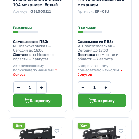
10A механизм, белый
механизм
Артикул:
GSL000111
Артикул:
EP401U
В наличии
В наличии
Самовывоз из ПВЗ:
Самовывоз из ПВЗ:
м. Новохохловская
—
м. Новохохловская
—
Сегодня до 18:00
Сегодня до 18:00
Доставка
по Москве и
Доставка
по Москве и
области — 7 августа
области — 7 августа
Авторизованному
Авторизованному
пользователю начислим
2
пользователю начислим
6
бонуса
бонусов
−
+
−
+
В корзину
В корзину
Хит
Хит