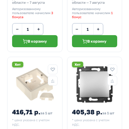
области — 7 августа
области — 7 августа
Авторизованному
Авторизованному
пользователю начислим
3
пользователю начислим
1
бонуса
бонус
−
+
−
+
В корзину
В корзину
Хит
Хит
416,71 р.
405,38 р.
за 1 шт
за 1 шт
* цена указана с учетом
* цена указана с учетом
НДС.
НДС.