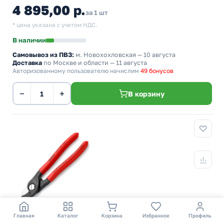
4 895,00 р.
за 1 шт
* цена указана с учетом НДС.
В наличии
Самовывоз из ПВЗ:
м. Новохохловская
— 10 августа
Доставка
по Москве и области — 11 августа
Авторизованному пользователю начислим
49 бонусов
−
+
В корзину
Главная
Каталог
Корзина
Избранное
Профиль
Ножницы Knipex для резки кабелей 165 мм