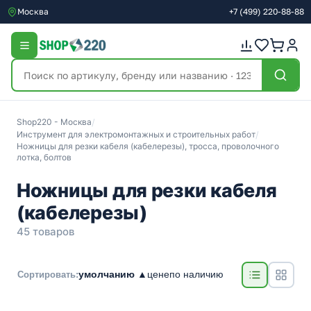
Москва
+7
(499)
220-88-88
Shop220 - Москва
/
Инструмент для электромонтажных и строительных работ
/
Ножницы для резки кабеля (кабелерезы), тросса, проволочного
лотка, болтов
Ножницы для резки кабеля
(кабелерезы)
45 товаров
умолчанию ▲
цене
по наличию
Сортировать: