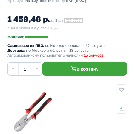
Артикул:
nk-12y-exp-in
Бренд:
EKF (ЕКФ)
1 459,48 р.
1 737,48
за 1 шт
* цена указана с учетом НДС.
Наличие
Самовывоз из ПВЗ:
м. Новохохловская
— 17 августа
Доставка
по Москве и области — 18 августа
Авторизованному пользователю начислим
15 бонусов
−
+
В корзину