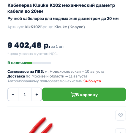
Кабелерез Klauke K102 механический диаметр
кабеля до 20мм
Ручной кабелерез для медных жил диаметром до 20 мм
Артикул:
klkK102
Бренд:
Klauke (Клауке)
9 402,48 р.
за 1 шт
* цена указана с учетом НДС.
В наличии
Самовывоз из ПВЗ:
м. Новохохловская
— 10 августа
Доставка
по Москве и области — 11 августа
Авторизованному пользователю начислим
94 бонуса
−
+
В корзину