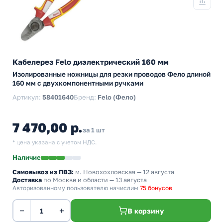
Кабелерез Felo диэлектрический 160 мм
Изолированные ножницы для резки проводов Фело длиной
160 мм с двухкомпонентными ручками
Артикул:
58401640
Бренд:
Felo (Фело)
7 470,00 р.
за 1 шт
* цена указана с учетом НДС.
Наличие
Самовывоз из ПВЗ:
м. Новохохловская
— 12 августа
Доставка
по Москве и области — 13 августа
Авторизованному пользователю начислим
75 бонусов
−
+
В корзину