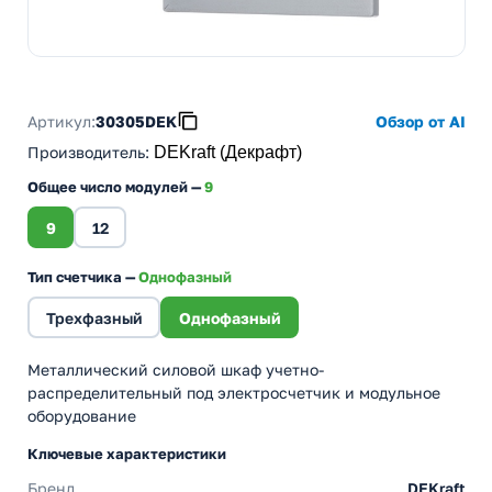
Артикул:
30305DEK
Обзор от AI
Производитель
:
DEKraft (Декрафт)
Общее число модулей —
9
9
12
Тип счетчика —
Однофазный
Трехфазный
Однофазный
Металлический силовой шкаф учетно-
распределительный под электросчетчик и модульное
оборудование
Ключевые характеристики
Бренд
DEKraft