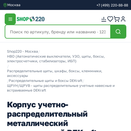
Москва
+7
(499)
220-88-88
Shop220 - Москва
/
НВО (Автоматические выключатели, УЗО, щиты, боксы,
электросчетчики, стабилизаторы, ИБП)
/
Распределительные щиты, шкафы, боксы, клеммники,
аксессуары
/
Распределительные щиты и боксы DEKraft
/
ЩРУН/ЩРУВ - щиты распределительные учетные навесные и
встраиваемые DEKraft
Корпус учетно-
распределительный
металлический