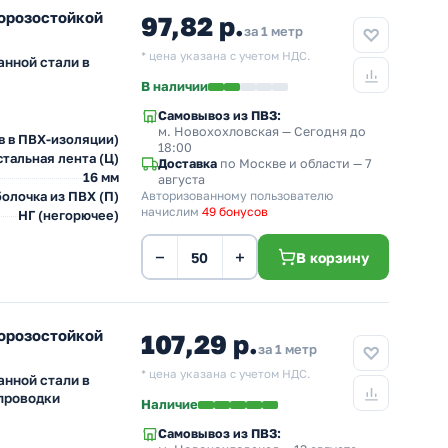
морозостойкой
97,82 р.
за 1 метр
* цена указана с учетом НДС.
анной стали в
В наличии
Самовывоз из ПВЗ:
м. Новохохловская
— Сегодня до
в в ПВХ-изоляции)
18:00
тальная лента (Ц)
Доставка
по Москве и области — 7
16 мм
августа
олочка из ПВХ (П)
Авторизованному пользователю
начислим
49 бонусов
НГ (негорючее)
−
+
В корзину
морозостойкой
107,29 р.
за 1 метр
* цена указана с учетом НДС.
анной стали в
проводки
Наличие
Самовывоз из ПВЗ: