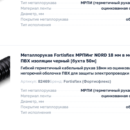
Тип металлорукава
МРПИ (герметичный рука
Материал ленты
оцинкованная с
Диаметр, мм
Покрытие металлорукава
об
Тип исполнения
Металлорукав Fortisflex МРПИнг NORD 18 мм в 
ПВХ изоляции черный [бухта 50м]
Гибкий герметичный кабельный рукав 18мм из оцинков
негорючей оболочке ПВХ для защиты электропроводки
Артикул:
82469
Бренд:
Fortisflex (Фортисфлекс)
Тип металлорукава
МРПИ (герметичный рука
Материал ленты
оцинкованная с
Диаметр, мм
Покрытие металлорукава
об
Тип исполнения