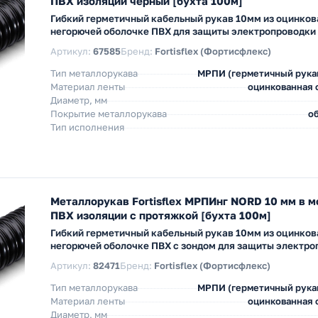
ПВХ изоляции черный [бухта 100м]
Гибкий герметичный кабельный рукав 10мм из оцинков
негорючей оболочке ПВХ для защиты электропроводки
Артикул:
67585
Бренд:
Fortisflex (Фортисфлекс)
Тип металлорукава
МРПИ (герметичный рука
Материал ленты
оцинкованная с
Диаметр, мм
Покрытие металлорукава
об
Тип исполнения
Металлорукав Fortisflex МРПИнг NORD 10 мм в 
ПВХ изоляции с протяжкой [бухта 100м]
Гибкий герметичный кабельный рукав 10мм из оцинков
негорючей оболочке ПВХ с зондом для защиты электро
Артикул:
82471
Бренд:
Fortisflex (Фортисфлекс)
Тип металлорукава
МРПИ (герметичный рука
Материал ленты
оцинкованная с
Диаметр, мм