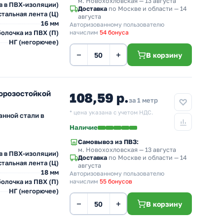
м. Новохохловская
— 13 августа
в в ПВХ-изоляции)
Доставка
по Москве и области — 14
тальная лента (Ц)
августа
16 мм
Авторизованному пользователю
олочка из ПВХ (П)
начислим
54 бонуса
НГ (негорючее)
−
+
В корзину
морозостойкой
108,59 р.
за 1 метр
* цена указана с учетом НДС.
анной стали в
Наличие
Самовывоз из ПВЗ:
м. Новохохловская
— 13 августа
в в ПВХ-изоляции)
Доставка
по Москве и области — 14
тальная лента (Ц)
августа
18 мм
Авторизованному пользователю
олочка из ПВХ (П)
начислим
55 бонусов
НГ (негорючее)
−
+
В корзину