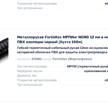
Покрытие металлорукава
об
Тип исполнения
Металлорукав Fortisflex МРПИнг NORD 12 мм в 
ПВХ изоляции черный [бухта 100м]
Гибкий герметичный кабельный рукав 12мм из оцинков
негорючей оболочке ПВХ для защиты электропроводки
Артикул:
67586
Бренд:
Fortisflex (Фортисфлекс)
Тип металлорукава
МРПИ (герметичный рука
Материал ленты
оцинкованная с
Диаметр, мм
Покрытие металлорукава
об
Тип исполнения