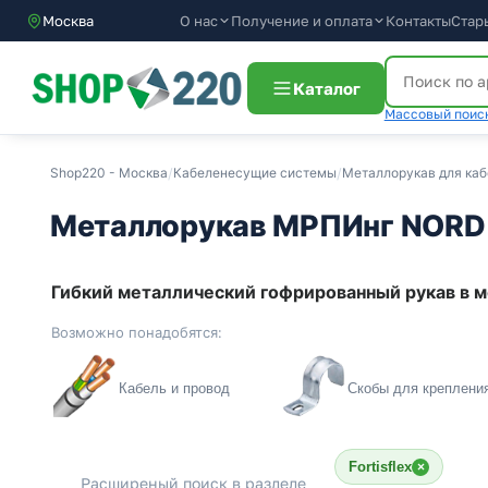
О нас
Получение и оплата
Контакты
Стар
Москва
Каталог
Массовый поиск
Shop220 - Москва
/
Кабеленесущие системы
/
Металлорукав для каб
Металлорукав МРПИнг NORD 
Гибкий металлический гофрированный рукав в 
Возможно понадобятся:
Кабель и провод
Скобы для креплени
Fortisflex
×
Расширеный поиск в разделе