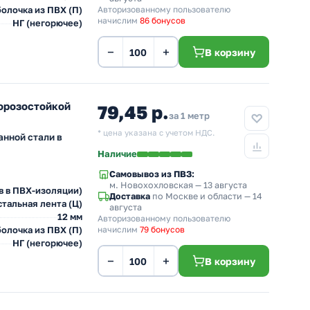
олочка из ПВХ (П)
Авторизованному пользователю
начислим
86 бонусов
НГ (негорючее)
−
+
В корзину
морозостойкой
79,45 р.
за 1 метр
* цена указана с учетом НДС.
анной стали в
Наличие
Самовывоз из ПВЗ:
м. Новохохловская
— 13 августа
в в ПВХ-изоляции)
Доставка
по Москве и области — 14
тальная лента (Ц)
августа
12 мм
Авторизованному пользователю
олочка из ПВХ (П)
начислим
79 бонусов
НГ (негорючее)
−
+
В корзину