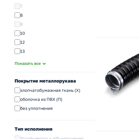
7
8
9
10
12
13
15
Показать все
16
18
Покрытие металлорукава
20
хлопчатобумажная ткань (Х)
22
оболочка из ПВХ (П)
25
без уплотнения
32
38
Тип исполнения
40
Устойчивость к УФ-излучению