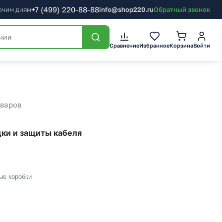
+7
(499)
220-88-88
бочим дням
info@shop220.ru
Обратный звонок
Сравнение
Избранное
Корзина
Войти
оваров
дки и защиты кабеля
ые коробки