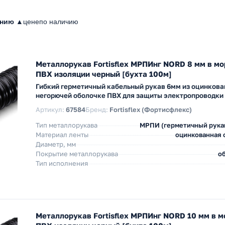
анию ▲
цене
по наличию
Металлорукав Fortisflex МРПИнг NORD 8 мм в м
ПВХ изоляции черный [бухта 100м]
Гибкий герметичный кабельный рукав 6мм из оцинкова
негорючей оболочке ПВХ для защиты электропроводки
Артикул:
67584
Бренд:
Fortisflex (Фортисфлекс)
Тип металлорукава
МРПИ (герметичный рука
Материал ленты
оцинкованная с
Диаметр, мм
Покрытие металлорукава
об
Тип исполнения
Металлорукав Fortisflex МРПИнг NORD 10 мм в 