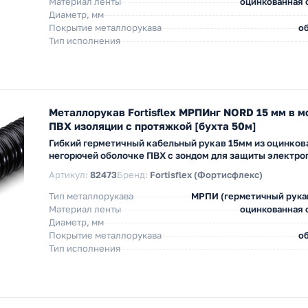
Материал ленты
оцинкованная с
Диаметр, мм
Покрытие металлорукава
об
Тип исполнения
Металлорукав Fortisflex МРПИнг NORD 15 мм в 
ПВХ изоляции с протяжкой [бухта 50м]
Гибкий герметичный кабельный рукав 15мм из оцинков
негорючей оболочке ПВХ с зондом для защиты электро
Артикул:
82473
Бренд:
Fortisflex (Фортисфлекс)
Тип металлорукава
МРПИ (герметичный рука
Материал ленты
оцинкованная с
Диаметр, мм
Покрытие металлорукава
об
Тип исполнения