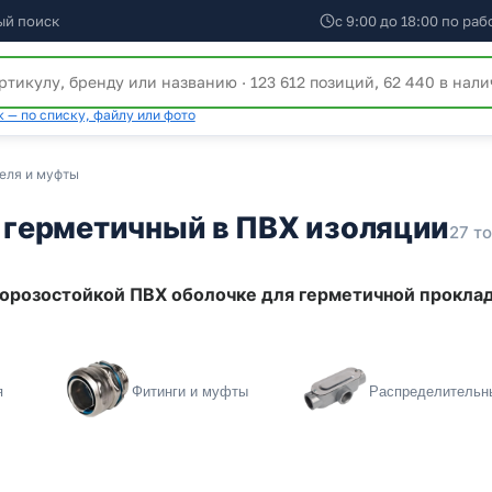
ый поиск
с 9:00 до 18:00 по ра
 — по списку, файлу или фото
еля и муфты
герметичный в ПВХ изоляции
27 т
морозостойкой ПВХ оболочке для герметичной прокла
я
Фитинги и муфты
Распределительн