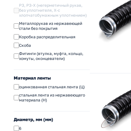
РЗ, РЗ-Х (негерметичный рукав,
без уплотнителя, Х-с
хлопчатобумажным уплотнением)
Металлорукав из нержавеющей
стали без покрытия
Коробка распределительная
Скоба
Фитинги (втулка, муфта, кольцо,
хомуты, оконцеватели)
Материал ленты
оцинкованная стальная лента (Ц)
стальная лента из нержавеющего
материала (Н)
Диаметр, мм (мм)
6