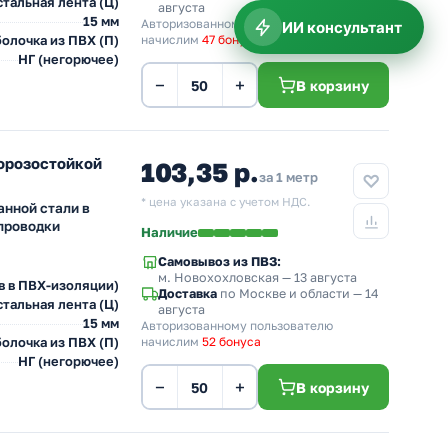
тальная лента (Ц)
августа
15 мм
Авторизованному пользователю
ИИ консультант
олочка из ПВХ (П)
начислим
47 бонусов
НГ (негорючее)
−
+
В корзину
морозостойкой
103,35 р.
за 1 метр
* цена указана с учетом НДС.
анной стали в
проводки
Наличие
Самовывоз из ПВЗ:
м. Новохохловская
— 13 августа
в в ПВХ-изоляции)
Доставка
по Москве и области — 14
тальная лента (Ц)
августа
15 мм
Авторизованному пользователю
олочка из ПВХ (П)
начислим
52 бонуса
НГ (негорючее)
−
+
В корзину