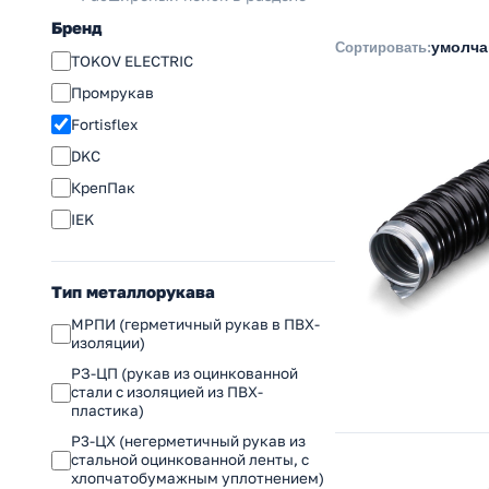
Бренд
умолч
Сортировать:
TOKOV ELECTRIC
Промрукав
Fortisflex
DKC
КрепПак
IEK
Тип металлорукава
МРПИ (герметичный рукав в ПВХ-
изоляции)
РЗ-ЦП (рукав из оцинкованной
стали с изоляцией из ПВХ-
пластика)
Р3-ЦХ (негерметичный рукав из
стальной оцинкованной ленты, с
хлопчатобумажным уплотнением)