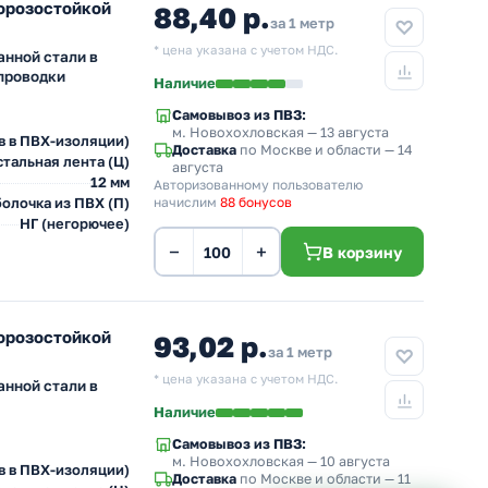
морозостойкой
88,40 р.
за 1 метр
* цена указана с учетом НДС.
анной стали в
проводки
Наличие
Самовывоз из ПВЗ:
м. Новохохловская
— 13 августа
в в ПВХ-изоляции)
Доставка
по Москве и области — 14
тальная лента (Ц)
августа
12 мм
Авторизованному пользователю
олочка из ПВХ (П)
начислим
88 бонусов
НГ (негорючее)
−
+
В корзину
морозостойкой
93,02 р.
за 1 метр
* цена указана с учетом НДС.
анной стали в
Наличие
Самовывоз из ПВЗ:
м. Новохохловская
— 10 августа
в в ПВХ-изоляции)
Доставка
по Москве и области — 11