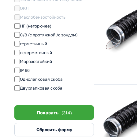
50
ОКЛ
60
Маслобензостойкость
63
НГ (негорючее)
75
С/З (с протяжкой /с зондом)
100
герметичный
негерметичный
Морозостойкий
IP 66
Однолапковая скоба
Двухлапковая скоба
Показать
(314)
Сбросить форму