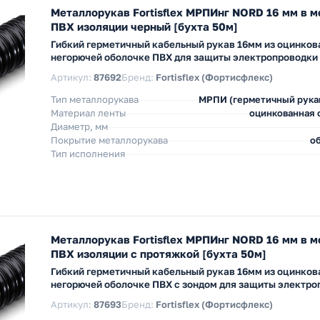
Металлорукав Fortisflex МРПИнг NORD 16 мм в 
ПВХ изоляции черный [бухта 50м]
Гибкий герметичный кабельный рукав 16мм из оцинков
негорючей оболочке ПВХ для защиты электропроводки
Артикул:
87692
Бренд:
Fortisflex (Фортисфлекс)
Тип металлорукава
МРПИ (герметичный рука
Материал ленты
оцинкованная с
Диаметр, мм
Покрытие металлорукава
об
Тип исполнения
Металлорукав Fortisflex МРПИнг NORD 16 мм в 
ПВХ изоляции с протяжкой [бухта 50м]
Гибкий герметичный кабельный рукав 16мм из оцинков
негорючей оболочке ПВХ с зондом для защиты электро
Артикул:
87693
Бренд:
Fortisflex (Фортисфлекс)