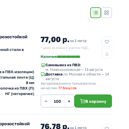
орозостойкой
77,00 р.
за 1 метр
* цена указана с учетом НДС.
нной стали в
Наличие
Самовывоз из ПВЗ:
м. Новохохловская
— 13 августа
в в ПВХ-изоляции)
Доставка
по Москве и области — 14
тальная лента (Ц)
августа
8 мм
Авторизованному пользователю
олочка из ПВХ (П)
начислим
77 бонусов
НГ (негорючее)
−
+
В корзину
морозостойкой
76,78 р.
за 1 метр