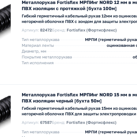
Металлорукав Fortisflex МРПИнг NORD 12 мм в 
ПВХ изоляции с протяжкой [бухта 100м]
Гибкий герметичный кабельный рукав 12мм из оцинков
негорючей оболочке ПВХ с зондом для защиты электро
Артикул:
82472
Бренд:
Fortisflex (Фортисфлекс)
Тип металлорукава
МРПИ (герметичный рука
Материал ленты
оцинкованная с
Диаметр, мм
Покрытие металлорукава
об
Тип исполнения
Металлорукав Fortisflex МРПИнг NORD 15 мм в 
ПВХ изоляции черный [бухта 50м]
Гибкий герметичный кабельный рукав 15мм из оцинков
негорючей оболочке ПВХ для защиты электропроводки
Артикул:
67587
Бренд:
Fortisflex (Фортисфлекс)
Тип металлорукава
МРПИ (герметичный рука