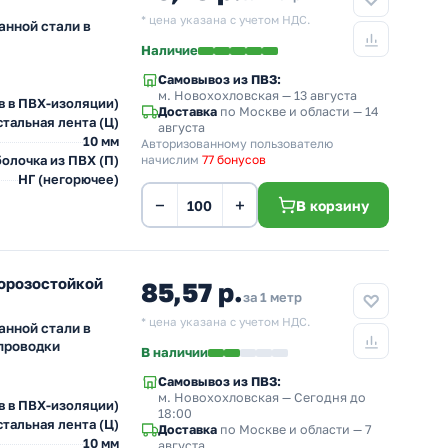
* цена указана с учетом НДС.
анной стали в
Наличие
Самовывоз из ПВЗ:
м. Новохохловская
— 13 августа
в в ПВХ-изоляции)
Доставка
по Москве и области — 14
тальная лента (Ц)
августа
10 мм
Авторизованному пользователю
олочка из ПВХ (П)
начислим
77 бонусов
НГ (негорючее)
−
+
В корзину
морозостойкой
85,57 р.
за 1 метр
* цена указана с учетом НДС.
анной стали в
проводки
В наличии
Самовывоз из ПВЗ:
м. Новохохловская
— Сегодня до
в в ПВХ-изоляции)
18:00
тальная лента (Ц)
Доставка
по Москве и области — 7
10 мм
августа