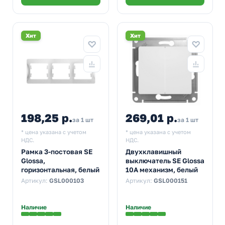
Хит
Хит
198,25 р.
269,01 р.
за 1 шт
за 1 шт
* цена указана с учетом
* цена указана с учетом
НДС.
НДС.
Рамка 3-постовая SE
Двухклавишный
Glossa,
выключатель SE Glossa
горизонтальная, белый
10A механизм, белый
Артикул:
GSL000103
Артикул:
GSL000151
Наличие
Наличие