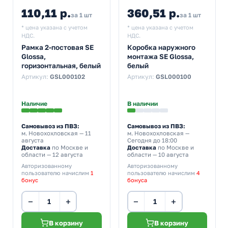
110,11 р.
360,51 р.
за 1 шт
за 1 шт
* цена указана с учетом
* цена указана с учетом
НДС.
НДС.
Рамка 2-постовая SE
Коробка наружного
Glossa,
монтажа SE Glossa,
горизонтальная, белый
белый
Артикул:
GSL000102
Артикул:
GSL000100
Наличие
В наличии
Самовывоз из ПВЗ:
Самовывоз из ПВЗ:
м. Новохохловская
— 11
м. Новохохловская
—
августа
Сегодня до 18:00
Доставка
по Москве и
Доставка
по Москве и
области — 12 августа
области — 10 августа
Авторизованному
Авторизованному
пользователю начислим
1
пользователю начислим
4
бонус
бонуса
−
+
−
+
В корзину
В корзину