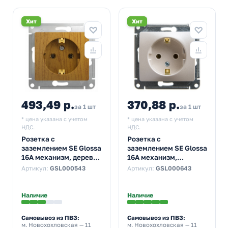
Хит
Хит
493,49 р.
370,88 р.
за 1 шт
за 1 шт
* цена указана с учетом
* цена указана с учетом
НДС.
НДС.
Розетка с
Розетка с
заземлением SE Glossa
заземлением SE Glossa
16А механизм, дерево
16А механизм,
дуб
перламутр
Артикул:
GSL000543
Артикул:
GSL000643
Наличие
Наличие
Самовывоз из ПВЗ:
Самовывоз из ПВЗ:
м. Новохохловская
— 11
м. Новохохловская
— 11