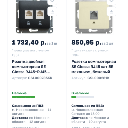
1 732,40 р.
850,95 р.
за 1 шт
за 1 шт
* цена указана с учетом
* цена указана с учетом
НДС.
НДС.
Розетка двойная
Розетка компьютерная
компьютерная SE
SE Glossa RJ45 кат.5E
Glossa RJ45+RJ45
механизм, бежевый
кат.5E механизм,
Артикул:
GSL000785KK
Артикул:
GSL000281K
антрацит
Наличие
В наличии
Самовывоз из ПВЗ:
Самовывоз из ПВЗ:
м. Новохохловская
— 11
м. Новохохловская
—
августа
Сегодня до 18:00
Доставка
по Москве и
Доставка
по Москве и
области — 12 августа
области — 10 августа
Авторизованному
Авторизованному