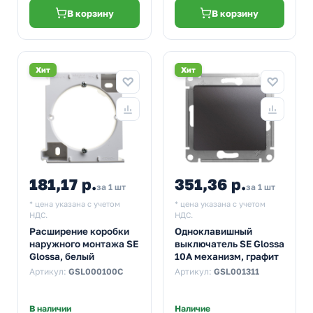
В корзину
В корзину
Хит
Хит
181,17 р.
351,36 р.
за 1 шт
за 1 шт
* цена указана с учетом
* цена указана с учетом
НДС.
НДС.
Расширение коробки
Одноклавишный
наружного монтажа SE
выключатель SE Glossa
Glossa, белый
10A механизм, графит
Артикул:
GSL000100C
Артикул:
GSL001311
В наличии
Наличие