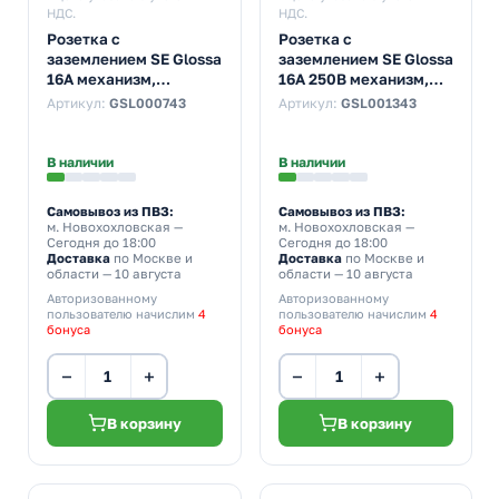
НДС.
НДС.
Розетка с
Розетка с
заземлением SE Glossa
заземлением SE Glossa
16А механизм,
16А 250В механизм,
антрацит
графит
Артикул:
GSL000743
Артикул:
GSL001343
В наличии
В наличии
Самовывоз из ПВЗ:
Самовывоз из ПВЗ:
м. Новохохловская
—
м. Новохохловская
—
Сегодня до 18:00
Сегодня до 18:00
Доставка
по Москве и
Доставка
по Москве и
области — 10 августа
области — 10 августа
Авторизованному
Авторизованному
пользователю начислим
4
пользователю начислим
4
бонуса
бонуса
−
+
−
+
В корзину
В корзину