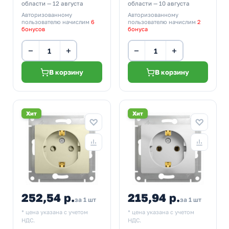
области — 12 августа
области — 10 августа
Авторизованному
Авторизованному
пользователю начислим
6
пользователю начислим
2
бонусов
бонуса
−
+
−
+
В корзину
В корзину
Хит
Хит
252,54 р.
215,94 р.
за 1 шт
за 1 шт
* цена указана с учетом
* цена указана с учетом
НДС.
НДС.