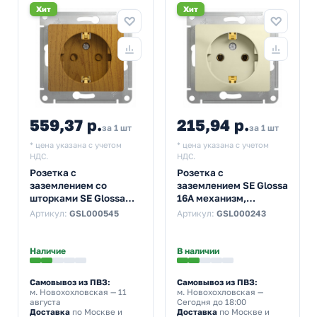
Хит
Хит
559,37 р.
215,94 р.
за 1 шт
за 1 шт
* цена указана с учетом
* цена указана с учетом
НДС.
НДС.
Розетка с
Розетка с
заземлением со
заземлением SE Glossa
шторками SE Glossa
16А механизм,
16А механизм, дерево
бежевый
Артикул:
GSL000545
Артикул:
GSL000243
дуб
Наличие
В наличии
Самовывоз из ПВЗ:
Самовывоз из ПВЗ:
м. Новохохловская
— 11
м. Новохохловская
—
августа
Сегодня до 18:00
Доставка
по Москве и
Доставка
по Москве и