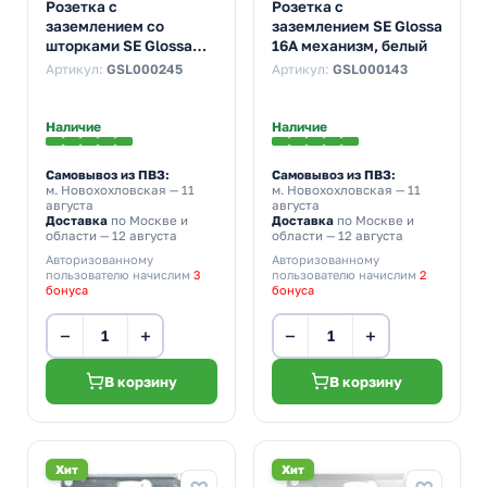
Розетка с
Розетка с
заземлением со
заземлением SE Glossa
шторками SE Glossa
16А механизм, белый
16А механизм,
Артикул:
GSL000245
Артикул:
GSL000143
бежевый
Наличие
Наличие
Самовывоз из ПВЗ:
Самовывоз из ПВЗ:
м. Новохохловская
— 11
м. Новохохловская
— 11
августа
августа
Доставка
по Москве и
Доставка
по Москве и
области — 12 августа
области — 12 августа
Авторизованному
Авторизованному
пользователю начислим
3
пользователю начислим
2
бонуса
бонуса
−
+
−
+
В корзину
В корзину
Хит
Хит