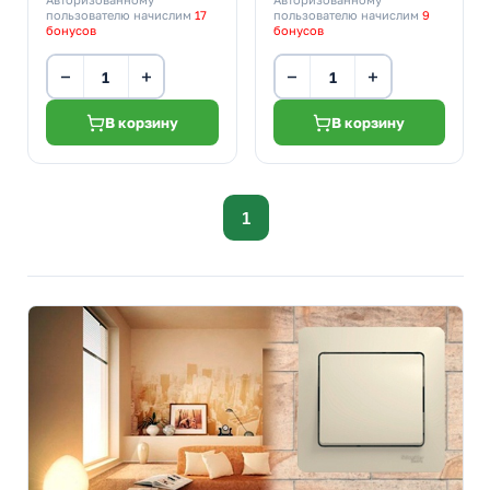
пользователю начислим
17
пользователю начислим
9
бонусов
бонусов
−
+
−
+
В корзину
В корзину
1