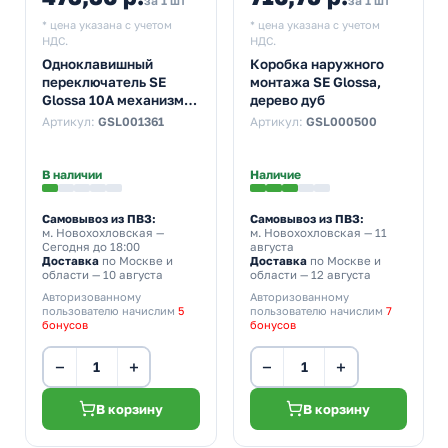
за 1 шт
за 1 шт
* цена указана с учетом
* цена указана с учетом
НДС.
НДС.
Одноклавишный
Коробка наружного
переключатель SE
монтажа SE Glossa,
Glossa 10A механизм,
дерево дуб
графит
Артикул:
GSL001361
Артикул:
GSL000500
В наличии
Наличие
Самовывоз из ПВЗ:
Самовывоз из ПВЗ:
м. Новохохловская
—
м. Новохохловская
— 11
Сегодня до 18:00
августа
Доставка
по Москве и
Доставка
по Москве и
области — 10 августа
области — 12 августа
Авторизованному
Авторизованному
пользователю начислим
5
пользователю начислим
7
бонусов
бонусов
−
+
−
+
В корзину
В корзину